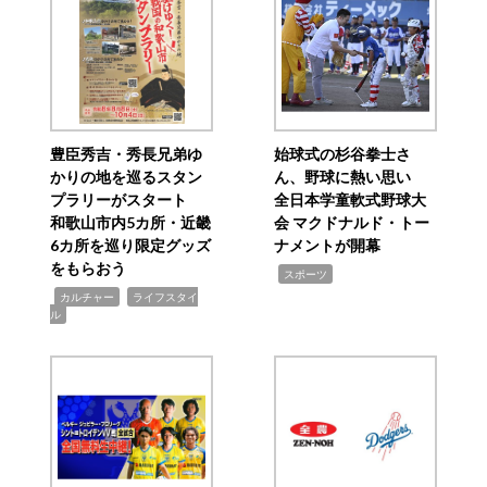
豊臣秀吉・秀長兄弟ゆ
始球式の杉谷拳士さ
かりの地を巡るスタン
ん、野球に熱い思い
プラリーがスタート
全日本学童軟式野球大
和歌山市内5カ所・近畿
会 マクドナルド・トー
6カ所を巡り限定グッズ
ナメントが開幕
をもらおう
,
スポーツ
,
,
カルチャー
ライフスタイ
ル