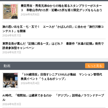
豊臣秀吉・秀長兄弟ゆかりの地を巡るスタンプラリーがスター
ト 和歌山市内5カ所・近畿6カ所を巡り限定グッズをもらおう
2026年8月8日
旅の思い出を五・七・五で！ エースが「かばんの日」に合わせ「旅行川柳コ
ンテスト」を開催
2026年8月7日
東野圭吾が選んだ「記憶に残る一文」はどれ？ 最新作『永遠の記憶』発売で
読者参加型キャンペーン
2026年8月7日
動画
もっと見る
「100歳現役」目指すシニア1500人が集結 マンション管理代
務員イベント「うぇるねすシップ」
2026年8月4日
AI時代、「暗黙知」は継承できるのか 「デジブレ」説明会／ラウンドテーブ
ル
2026年8月3日