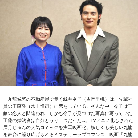
九龍城砦の不動産屋で働く鯨井令子（吉岡里帆）は、先輩社
員の工藤発（水上恒司）に恋をしている。そんな中、令子は工
藤の恋人と間違われ、しかも令子が見つけた写真に写っていた
工藤の婚約者は自分とうり二つだった…。TVアニメ化もされた
眉月じゅんの人気コミックを実写映画化。妖しくも美しい九龍
を舞台に繰り広げられるミステリーラブロマンス、映画『九龍