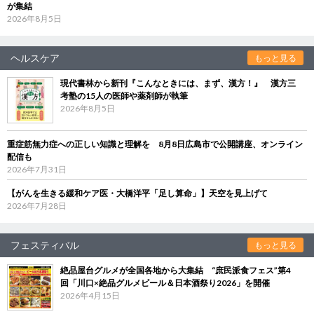
が集結
2026年8月5日
ヘルスケア
もっと見る
現代書林から新刊『こんなときには、まず、漢方！』 漢方三
考塾の15人の医師や薬剤師が執筆
2026年8月5日
重症筋無力症への正しい知識と理解を 8月8日広島市で公開講座、オンライン
配信も
2026年7月31日
【がんを生きる緩和ケア医・大橋洋平「足し算命」】天空を見上げて
2026年7月28日
フェスティバル
もっと見る
絶品屋台グルメが全国各地から大集結 “庶民派食フェス”第4
回「川口×絶品グルメビール＆日本酒祭り2026」を開催
2026年4月15日