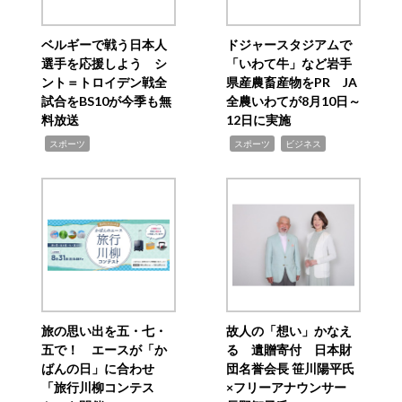
ベルギーで戦う日本人
ドジャースタジアムで
選手を応援しよう シ
「いわて牛」など岩手
ント＝トロイデン戦全
県産農畜産物をPR JA
試合をBS10が今季も無
全農いわてが8月10日～
料放送
12日に実施
,
,
,
スポーツ
スポーツ
ビジネス
旅の思い出を五・七・
故人の「想い」かなえ
五で！ エースが「か
る 遺贈寄付 日本財
ばんの日」に合わせ
団名誉会長 笹川陽平氏
「旅行川柳コンテス
×フリーアナウンサー