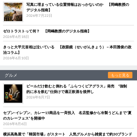
写真に埋まっている位置情報はおっかないのか 【岡嶋教授の
デジタル指南】
2026年7月22日
ゼロトラストって何？ 【岡嶋教授のデジタル指南】
2026年6月18日
きっと大平元首相は泣いている 【政眼鏡（せいがんきょう）－本田雅俊の政
治コラム】
2026年6月10日
グルメ
もっと見る
ビールだけ飲むと倒れる「ふらつくビアグラス」発売 “強制
的に水を飲む”仕掛けで適正飲酒を後押し
2026年8月7日
セブン‐イレブン、カレー15商品を一斉投入 名店監修から冷製うどんまで“夏
のカレーフェス”を開催中
2026年8月6日
横浜高島屋で「韓国市場」がスタート 人気グルメから雑貨まで約30ブランド