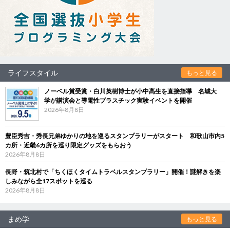
ライフスタイル
もっと見る
ノーベル賞受賞・白川英樹博士が小中高生を直接指導 名城大
学が講演会と導電性プラスチック実験イベントを開催
2026年8月8日
豊臣秀吉・秀長兄弟ゆかりの地を巡るスタンプラリーがスタート 和歌山市内5
カ所・近畿6カ所を巡り限定グッズをもらおう
2026年8月8日
長野・筑北村で「ちくほくタイムトラベルスタンプラリー」開催！謎解きを楽
しみながら全17スポットを巡る
2026年8月8日
まめ学
もっと見る