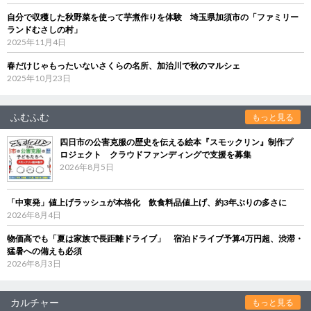
自分で収穫した秋野菜を使って芋煮作りを体験 埼玉県加須市の「ファミリー
ランドむさしの村」
2025年11月4日
春だけじゃもったいないさくらの名所、加治川で秋のマルシェ
2025年10月23日
ふむふむ
もっと見る
四日市の公害克服の歴史を伝える絵本『スモックリン』制作プ
ロジェクト クラウドファンディングで支援を募集
2026年8月5日
「中東発」値上げラッシュが本格化 飲食料品値上げ、約3年ぶりの多さに
2026年8月4日
物価高でも「夏は家族で長距離ドライブ」 宿泊ドライブ予算4万円超、渋滞・
猛暑への備えも必須
2026年8月3日
カルチャー
もっと見る