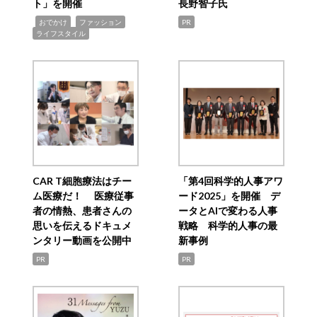
ト」を開催
長野智子氏
,
,
,
おでかけ
ファッション
PR
ライフスタイル
CAR T細胞療法はチー
「第4回科学的人事アワ
ム医療だ！ 医療従事
ード2025」を開催 デ
者の情熱、患者さんの
ータとAIで変わる人事
思いを伝えるドキュメ
戦略 科学的人事の最
ンタリー動画を公開中
新事例
PR
PR