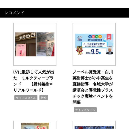
レコメンド
LVに敗訴して人気が出
ノーベル賞受賞・白川
た ミルクティーブラ
英樹博士が小中高生を
ンド 【野村義樹✕
直接指導 名城大学が
リアルワールド】
講演会と導電性プラス
チック実験イベントを
,
,
ライフスタイル
社会
開催
,
ライフスタイル