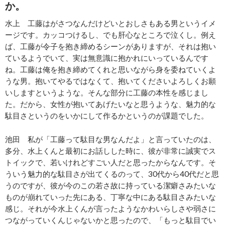
か。
水上 工藤はがさつなんだけどいとおしさもある男というイメ
ージです。カッコつけるし、でも肝心なところで泣くし。例え
ば、工藤が令子を抱き締めるシーンがありますが、それは抱い
ているようでいて、実は無意識に抱かれにいっているんです
ね。工藤は俺を抱き締めてくれと思いながら身を委ねていくよ
うな男。抱いてやるではなくて、抱いてくださいよろしくお願
いしますというような。そんな部分に工藤の本性を感じまし
た。だから、女性が抱いてあげたいなと思うような、魅力的な
駄目さというのをいかにして作るかというのが課題でした。
池田 私が「工藤って駄目な男なんだよ」と言っていたのは、
多分、水上くんと最初にお話しした時に、彼が非常に誠実でス
トイックで、若いけれどすごい人だと思ったからなんです。そ
ういう魅力的な駄目さが出てくるのって、30代から40代だと思
うのですが、彼が今のこの若さ故に持っている潔癖さみたいな
ものが崩れていった先にある、丁寧な中にある駄目さみたいな
感じ。それが今水上くんが言ったようなかわいらしさや弱さに
つながっていくんじゃないかと思ったので、「もっと駄目でい