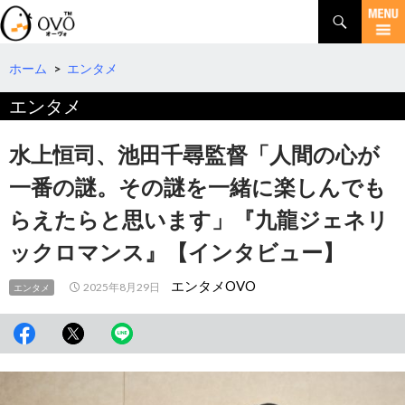
検
索
コ
ン
テ
ホーム
>
エンタメ
ン
エンタメ
ツ
へ
移
水上恒司、池田千尋監督「人間の心が
動
一番の謎。その謎を一緒に楽しんでも
らえたらと思います」『九龍ジェネリ
ックロマンス』【インタビュー】
エンタメOVO
2025年8月29日
エンタメ