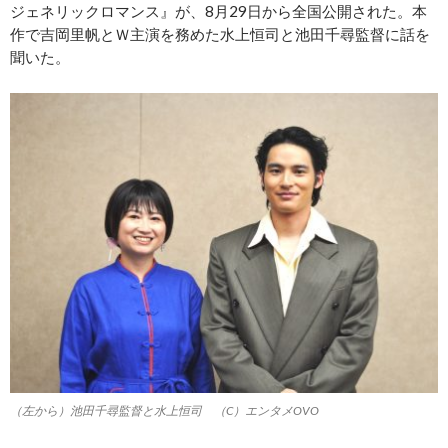
ジェネリックロマンス』が、8月29日から全国公開された。本
作で吉岡里帆とＷ主演を務めた水上恒司と池田千尋監督に話を
聞いた。
（左から）池田千尋監督と水上恒司 （C）エンタメOVO