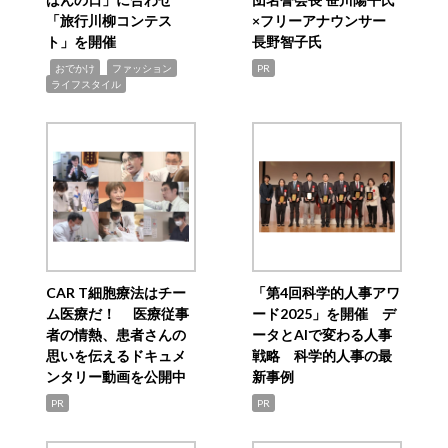
「旅行川柳コンテス
×フリーアナウンサー
ト」を開催
長野智子氏
,
,
,
おでかけ
ファッション
PR
ライフスタイル
CAR T細胞療法はチー
「第4回科学的人事アワ
ム医療だ！ 医療従事
ード2025」を開催 デ
者の情熱、患者さんの
ータとAIで変わる人事
思いを伝えるドキュメ
戦略 科学的人事の最
ンタリー動画を公開中
新事例
PR
PR