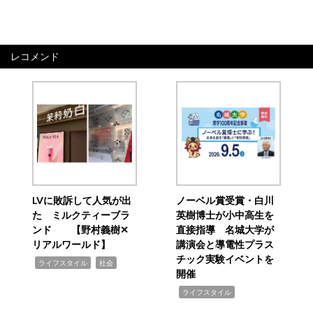
レコメンド
LVに敗訴して人気が出
ノーベル賞受賞・白川
た ミルクティーブラ
英樹博士が小中高生を
ンド 【野村義樹✕
直接指導 名城大学が
リアルワールド】
講演会と導電性プラス
チック実験イベントを
,
,
ライフスタイル
社会
開催
,
ライフスタイル