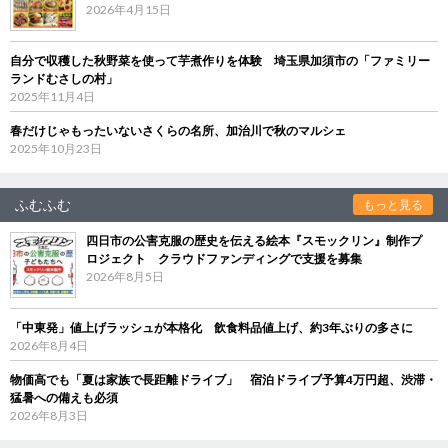
2026年4月15日
自分で収穫した秋野菜を使って芋煮作りを体験 埼玉県加須市の「ファミリー
ランドむさしの村」
2025年11月4日
春だけじゃもったいないさくらの名所、加治川で秋のマルシェ
2025年10月23日
ふむふむ
もっと見る
四日市の公害克服の歴史を伝える絵本『スモックリン』制作プ
ロジェクト クラウドファンディングで支援を募集
2026年8月5日
「中東発」値上げラッシュが本格化 飲食料品値上げ、約3年ぶりの多さに
2026年8月4日
物価高でも「夏は家族で長距離ドライブ」 宿泊ドライブ予算4万円超、渋滞・
猛暑への備えも必須
2026年8月3日