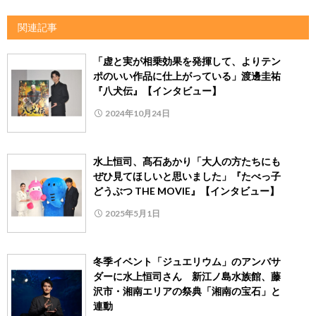
関連記事
「虚と実が相乗効果を発揮して、よりテン
ポのいい作品に仕上がっている」渡邊圭祐
『八犬伝』【インタビュー】
2024年10月24日
水上恒司、髙石あかり「大人の方たちにも
ぜひ見てほしいと思いました」『たべっ子
どうぶつ THE MOVIE』【インタビュー】
2025年5月1日
冬季イベント「ジュエリウム」のアンバサ
ダーに水上恒司さん 新江ノ島水族館、藤
沢市・湘南エリアの祭典「湘南の宝石」と
連動