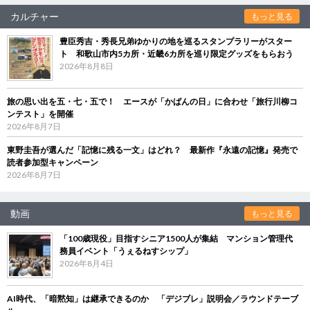
カルチャー
もっと見る
豊臣秀吉・秀長兄弟ゆかりの地を巡るスタンプラリーがスター
ト 和歌山市内5カ所・近畿6カ所を巡り限定グッズをもらおう
2026年8月8日
旅の思い出を五・七・五で！ エースが「かばんの日」に合わせ「旅行川柳コ
ンテスト」を開催
2026年8月7日
東野圭吾が選んだ「記憶に残る一文」はどれ？ 最新作『永遠の記憶』発売で
読者参加型キャンペーン
2026年8月7日
動画
もっと見る
「100歳現役」目指すシニア1500人が集結 マンション管理代
務員イベント「うぇるねすシップ」
2026年8月4日
AI時代、「暗黙知」は継承できるのか 「デジブレ」説明会／ラウンドテーブ