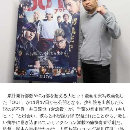
累計発行部数650万部を超える大ヒット漫画を実写映画化し
た『OUT』が11月17日から公開となる。少年院を出所した伝
説の超不良・井口達也（倉悠貴）が、千葉の暴走族“斬人（キリ
ヒト）”と出会い、彼らと不思議な絆で結ばれたことから、激し
い抗争に巻き込まれていくアクション満載の痛快青春活劇だ。
監督・脚本を手掛けたのは、人気お笑いコンビ“品川庄司”（品