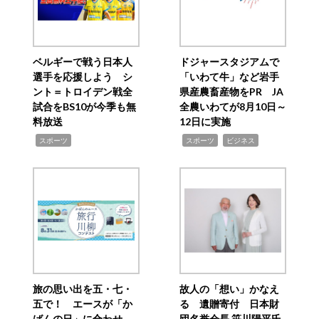
ベルギーで戦う日本人
ドジャースタジアムで
選手を応援しよう シ
「いわて牛」など岩手
ント＝トロイデン戦全
県産農畜産物をPR JA
試合をBS10が今季も無
全農いわてが8月10日～
料放送
12日に実施
,
,
,
スポーツ
スポーツ
ビジネス
旅の思い出を五・七・
故人の「想い」かなえ
五で！ エースが「か
る 遺贈寄付 日本財
ばんの日」に合わせ
団名誉会長 笹川陽平氏