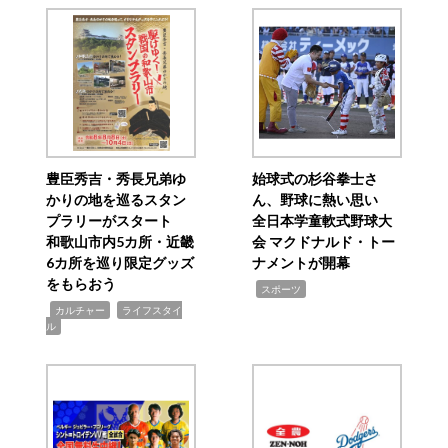
豊臣秀吉・秀長兄弟ゆ
始球式の杉谷拳士さ
かりの地を巡るスタン
ん、野球に熱い思い
プラリーがスタート
全日本学童軟式野球大
和歌山市内5カ所・近畿
会 マクドナルド・トー
6カ所を巡り限定グッズ
ナメントが開幕
をもらおう
,
スポーツ
,
,
カルチャー
ライフスタイ
ル