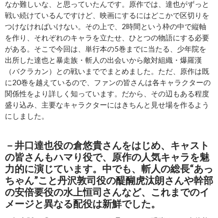
なか難しいな、と思っていたんです。原作では、達也がずっと
戦い続けているんですけど、映画にするにはどこかで区切りを
つけなければいけない。その上で、2時間という枠の中で縦軸
を作り、それぞれのキャラを立たせ、ひとつの物語にする必要
がある。そこで今回は、単行本の5巻までに当たる、少年院を
出所した達也と暴走族・斬人の出会いから敵対組織・爆羅漢
（バクラカン）との戦いまででまとめました。ただ、原作は既
に20巻を越えているので、ファンの皆さんは各キャラクターの
関係性をより詳しく知っています。だから、その辺もある程度
盛り込み、主要なキャラクターにはきちんと見せ場を作るよう
にしました。
－井口達也役の倉悠貴さんをはじめ、キャスト
の皆さんもハマり役で、原作の人気キャラを魅
力的に演じています。中でも、斬人の総長“あっ
ちゃん”こと丹沢敦司役の醍醐虎汰朗さんや幹部
の安倍要役の水上恒司さんなど、これまでのイ
メージと異なる配役は新鮮でした。