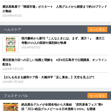
横浜高島屋で「韓国市場」がスタート 人気グルメから雑貨まで約30ブランド
が集結
2026年8月5日
ヘルスケア
もっと見る
現代書林から新刊『こんなときには、まず、漢方！』 漢方三
考塾の15人の医師や薬剤師が執筆
2026年8月5日
重症筋無力症への正しい知識と理解を 8月8日広島市で公開講座、オンライン
配信も
2026年7月31日
【がんを生きる緩和ケア医・大橋洋平「足し算命」】天空を見上げて
2026年7月28日
フェスティバル
もっと見る
絶品屋台グルメが全国各地から大集結 “庶民派食フェス”第4
回「川口×絶品グルメビール＆日本酒祭り2026」を開催