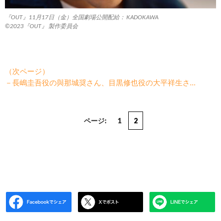
『OUT』11月17日（金）全国劇場公開配給： KADOKAWA
©2023『OUT』 製作委員会
（次ページ）
－長嶋圭吾役の與那城奨さん、目黒修也役の大平祥生さ…
ページ:
1
2