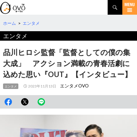
検
索
コ
ン
テ
ホーム
>
エンタメ
ン
エンタメ
ツ
へ
移
品川ヒロシ監督「監督としての僕の集
動
大成」 アクション満載の青春活劇に
込めた思い『OUT』【インタビュー】
エンタメOVO
2023年11月13日
エンタメ