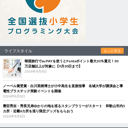
ライフスタイル
もっと見る
韓国旅行でau PAYを使うとPontaポイント最大20％還元！30
万店舗以上が対象に【9月30日まで】
2026年8月8日
ノーベル賞受賞・白川英樹博士が小中高生を直接指導 名城大学が講演会と導
電性プラスチック実験イベントを開催
2026年8月8日
豊臣秀吉・秀長兄弟ゆかりの地を巡るスタンプラリーがスタート 和歌山市内5
カ所・近畿6カ所を巡り限定グッズをもらおう
2026年8月8日