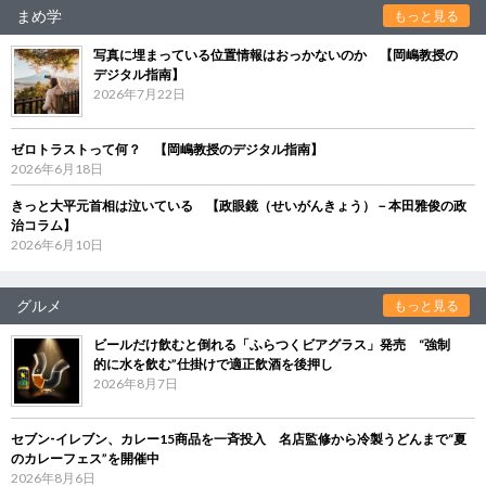
まめ学
もっと見る
写真に埋まっている位置情報はおっかないのか 【岡嶋教授の
デジタル指南】
2026年7月22日
ゼロトラストって何？ 【岡嶋教授のデジタル指南】
2026年6月18日
きっと大平元首相は泣いている 【政眼鏡（せいがんきょう）－本田雅俊の政
治コラム】
2026年6月10日
グルメ
もっと見る
ビールだけ飲むと倒れる「ふらつくビアグラス」発売 “強制
的に水を飲む”仕掛けで適正飲酒を後押し
2026年8月7日
セブン‐イレブン、カレー15商品を一斉投入 名店監修から冷製うどんまで“夏
のカレーフェス”を開催中
2026年8月6日