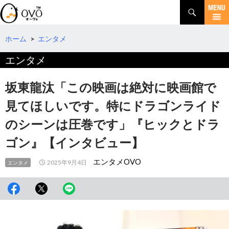
検
索
コ
ン
テ
ホーム
>
エンタメ
ン
エンタメ
ツ
へ
移
坂東龍汰「この映画は絶対に映画館で
動
見てほしいです。特にドラゴンライド
のシーンは圧巻です」『ヒックとドラ
ゴン』【インタビュー】
エンタメOVO
2025年9月4日
エンタメ