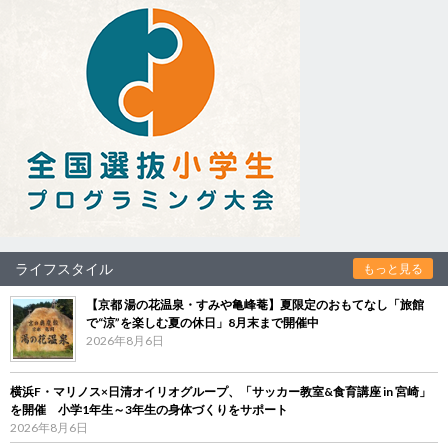
ライフスタイル
もっと見る
【京都 湯の花温泉・すみや亀峰菴】夏限定のおもてなし「旅館
で“涼”を楽しむ夏の休日」8月末まで開催中
2026年8月6日
横浜F・マリノス×日清オイリオグループ、「サッカー教室&食育講座 in 宮崎」
を開催 小学1年生～3年生の身体づくりをサポート
2026年8月6日