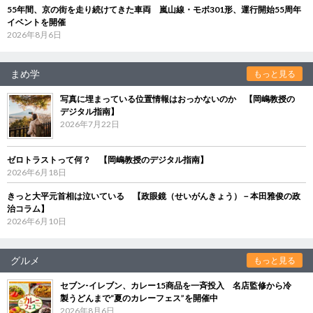
55年間、京の街を走り続けてきた車両 嵐山線・モボ301形、運行開始55周年
イベントを開催
2026年8月6日
まめ学
もっと見る
写真に埋まっている位置情報はおっかないのか 【岡嶋教授の
デジタル指南】
2026年7月22日
ゼロトラストって何？ 【岡嶋教授のデジタル指南】
2026年6月18日
きっと大平元首相は泣いている 【政眼鏡（せいがんきょう）－本田雅俊の政
治コラム】
2026年6月10日
グルメ
もっと見る
セブン‐イレブン、カレー15商品を一斉投入 名店監修から冷
製うどんまで“夏のカレーフェス”を開催中
2026年8月6日