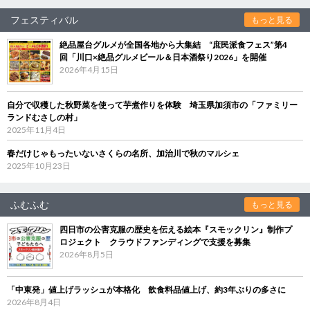
フェスティバル
もっと見る
絶品屋台グルメが全国各地から大集結 “庶民派食フェス”第4
回「川口×絶品グルメビール＆日本酒祭り2026」を開催
2026年4月15日
自分で収穫した秋野菜を使って芋煮作りを体験 埼玉県加須市の「ファミリー
ランドむさしの村」
2025年11月4日
春だけじゃもったいないさくらの名所、加治川で秋のマルシェ
2025年10月23日
ふむふむ
もっと見る
四日市の公害克服の歴史を伝える絵本『スモックリン』制作プ
ロジェクト クラウドファンディングで支援を募集
2026年8月5日
「中東発」値上げラッシュが本格化 飲食料品値上げ、約3年ぶりの多さに
2026年8月4日