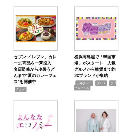
セブン‐イレブン、カレ
横浜高島屋で「韓国市
ー15商品を一斉投入
場」がスタート 人気
名店監修から冷製うど
グルメから雑貨まで約
んまで“夏のカレーフェ
30ブランドが集結
ス”を開催中
,
,
,
カルチャー
グルメ
ライ
フスタイル
,
グルメ