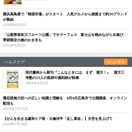
横浜高島屋で「韓国市場」がスタート 人気グルメから雑貨まで約30ブランド
が集結
2026年8月5日
「山梨県笛吹川フルーツ公園」でサマーフェス 富士山を眺めながら水遊び、
季節限定の桃のかき氷も
2026年8月3日
ヘルスケア
もっと見る
現代書林から新刊『こんなときには、まず、漢方！』 漢方三
考塾の15人の医師や薬剤師が執筆
2026年8月5日
重症筋無力症への正しい知識と理解を 8月8日広島市で公開講座、オンライン
配信も
2026年7月31日
【がんを生きる緩和ケア医・大橋洋平「足し算命」】天空を見上げて
2026年7月28日