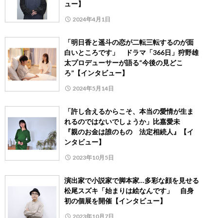
ュー】
2024年4月1日
「明日香と遥斗の恋が二転三転するのが面
白いところです」 ドラマ「366日」狩野雄
太プロデューサーが語る“今後の見どこ
ろ”【インタビュー】
2024年5月14日
「許し合えるからこそ、本当の愛情が生ま
れるのではないでしょうか」比嘉愛未
『親のお金は誰のもの 法定相続人』【イ
ンタビュー】
2023年10月5日
演出家で小説家で脚本家…多彩な顔を見せる
松尾スズキ「始まりは絵なんです」 自身
初の個展を開催【インタビュー】
2023年10月7日