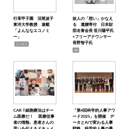
行革甲子園 沼尾波子
故人の「想い」かなえ
東洋大学教授 連載
る 遺贈寄付 日本財
「よんななエコノミ
団名誉会長 笹川陽平氏
ー」
×フリーアナウンサー
長野智子氏
,
ビジネス
PR
CAR T細胞療法はチー
「第4回科学的人事アワ
ム医療だ！ 医療従事
ード2025」を開催 デ
者の情熱、患者さんの
ータとAIで変わる人事
思いを伝えるドキュメ
戦略 科学的人事の最