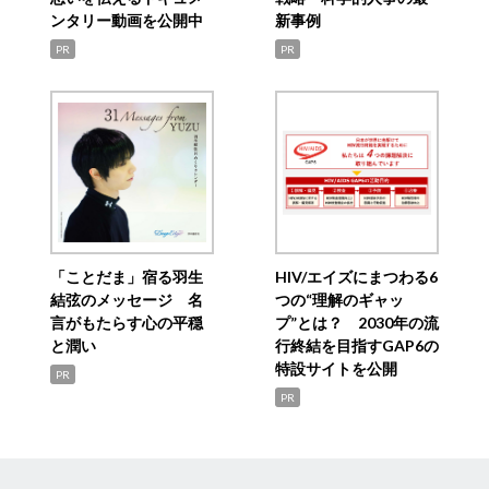
ンタリー動画を公開中
新事例
PR
PR
「ことだま」宿る羽生
HIV/エイズにまつわる6
結弦のメッセージ 名
つの“理解のギャッ
言がもたらす心の平穏
プ”とは？ 2030年の流
と潤い
行終結を目指すGAP6の
特設サイトを公開
PR
PR