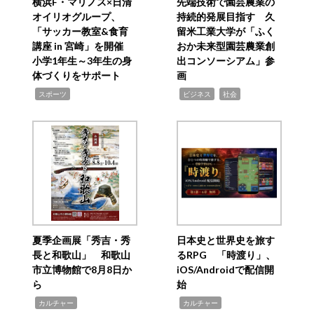
横浜F・マリノス×日清
先端技術で園芸農業の
オイリオグループ、
持続的発展目指す 久
「サッカー教室&食育
留米工業大学が「ふく
講座 in 宮崎」を開催
おか未来型園芸農業創
小学1年生～3年生の身
出コンソーシアム」参
体づくりをサポート
画
,
,
,
スポーツ
ビジネス
社会
夏季企画展「秀吉・秀
日本史と世界史を旅す
長と和歌山」 和歌山
るRPG 「時渡り」、
市立博物館で8月8日か
iOS/Androidで配信開
ら
始
,
,
カルチャー
カルチャー