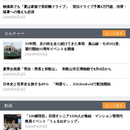
物価高でも「夏は家族で長距離ドライブ」 宿泊ドライブ予算4万円超、渋滞・
猛暑への備えも必須
2026年8月3日
カルチャー
もっと見る
55年間、京の街を走り続けてきた車両 嵐山線・モボ301形、
運行開始55周年イベントを開催
2026年8月6日
夏季企画展「秀吉・秀長と和歌山」 和歌山市立博物館で8月8日から
2026年8月6日
日本史と世界史を旅するRPG 「時渡り」、iOS/Androidで配信開始
2026年8月6日
動画
もっと見る
「100歳現役」目指すシニア1500人が集結 マンション管理代
務員イベント「うぇるねすシップ」
2026年8月4日