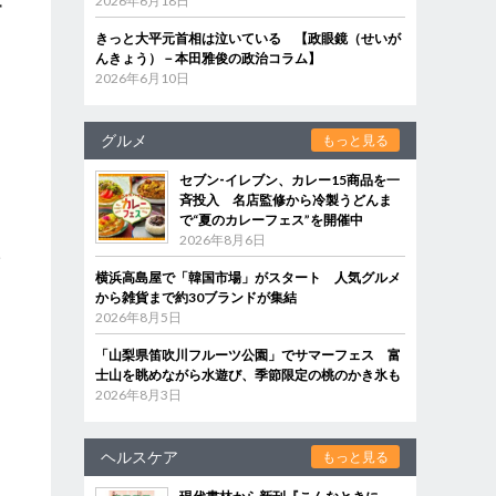
2026年6月18日
す
きっと大平元首相は泣いている 【政眼鏡（せいが
んきょう）－本田雅俊の政治コラム】
2026年6月10日
す
く
グルメ
もっと見る
セブン‐イレブン、カレー15商品を一
斉投入 名店監修から冷製うどんま
で“夏のカレーフェス”を開催中
2026年8月6日
一
横浜高島屋で「韓国市場」がスタート 人気グルメ
から雑貨まで約30ブランドが集結
2026年8月5日
「山梨県笛吹川フルーツ公園」でサマーフェス 富
士山を眺めながら水遊び、季節限定の桃のかき氷も
と
2026年8月3日
し
ス
ヘルスケア
もっと見る
そ