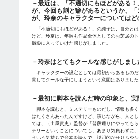
－最近は、「不適切にもほどがある！
が、今回も割と癖があるというか、「
が、玲奈のキャラクターについてはど
「不適切にもほどがある！」の純子は、自分とは
けど、玲奈は、年齢も作品全体としてのお芝居のト
撮影に入っていけた感じがしました。
－玲奈はとてもクールな感じがしまし
キャラクターの設定としては最初からあるものだ
貫してクールな子にしようという意図はありました
－最初に脚本を読んだ時の印象と、実
脚本を読むと、ミステリーものだし、情報も多く
はたくさんあったんですけど、演じながら、人とし
ては、（土屋貴史）監督が「普段通りにやってもら
テリーということについても、あまり気負わずに、
ういう気持ちで台本を読んで、説明的なせりふやシ