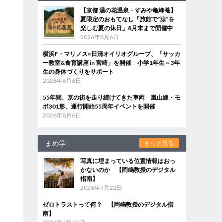
【京都 湯の花温泉・すみや亀峰菴】
夏限定のおもてなし「旅館で“涼”を
楽しむ夏の休日」8月末まで開催中
2026年8月6日
横浜F・マリノス×日清オイリオグループ、「サッカ
ー教室&食育講座 in 宮崎」を開催 小学1年生～3年
生の身体づくりをサポート
2026年8月6日
55年間、京の街を走り続けてきた車両 嵐山線・モ
ボ301形、運行開始55周年イベントを開催
2026年8月6日
まめ学
もっと見る
写真に埋まっている位置情報はおっ
。
かないのか 【岡嶋教授のデジタル
指南】
き
2026年7月22日
ゼロトラストって何？ 【岡嶋教授のデジタル指
南】