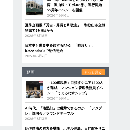
両 嵐山線・モボ301形、運行開始
55周年イベントを開催
2026年8月6日
夏季企画展「秀吉・秀長と和歌山」 和歌山市立博
物館で8月8日から
2026年8月6日
日本史と世界史を旅するRPG 「時渡り」、
iOS/Androidで配信開始
2026年8月6日
動画
もっと見る
「100歳現役」目指すシニア1500人
が集結 マンション管理代務員イベ
ント「うぇるねすシップ」
2026年8月4日
AI時代、「暗黙知」は継承できるのか 「デジブ
レ」説明会／ラウンドテーブル
2026年8月3日
紀伊勝浦の魅力を堪能 ホテル浦島、日昇館をリニ