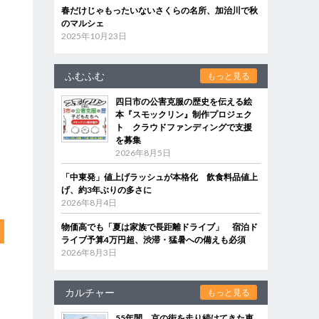
春だけじゃもったいないさくらの名所、加治川で秋
のマルシェ
2025年10月23日
ふむふむ
もっと見る
四日市の公害克服の歴史を伝える絵
本『スモックリン』制作プロジェク
ト クラウドファンディングで支援
を募集
2026年8月5日
「中東発」値上げラッシュが本格化 飲食料品値上
げ、約3年ぶりの多さに
2026年8月4日
物価高でも「夏は家族で長距離ドライブ」 宿泊ド
ライブ予算4万円超、渋滞・猛暑への備えも必須
2026年8月3日
カルチャー
もっと見る
55年間、京の街を走り続けてきた車