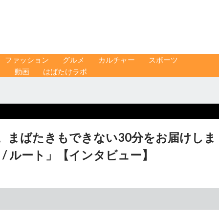
ファッション
グルメ
カルチャー
スポーツ
ス
動画
はばたけラボ
。まばたきもできない30分をお届けしま
 / ルート」【インタビュー】