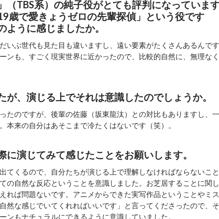
」（TBS系）の純子役がとても評判になっていま
19歳で愛きょうゼロの先輩探偵」という役です
のように感じましたか。
だいぶ世代も見た目も違いますし、遠い要素がたくさんあるんで
ーンも、すごく現実世界に近かったので、比較的自然に、無理な
たが、演じる上でそれは意識したのでしょうか。
ったのですが、後輩の佐藤（坂東龍汰）との対比もありますし、
。本来の自分はあそこまで冷たくはないです（笑）。
際に演じてみて感じたことをお願いします。
出てくるので、自分たちが演じる上で理解しなければならないこ
ての自然な反応ということを意識しました。お芝居することに関
えれば問題ないです。アニメからできた実写作品ということやミ
自然な感じでいてくれればいいです」と言ってくださったので、
ーンもナチュラルにできるように意識していました。