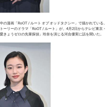
漫画「RoOT / ルート オブ オッドタクシー」で描かれている、
ーリーのドラマ「RoOT / ルート」が、4月2日からテレビ東京・
愛きょうゼロの先輩探偵」玲奈を演じる河合優実に話を聞いた。