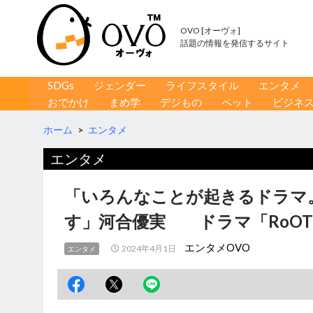
OVO [オーヴォ]
話題の情報を発信するサイト
コンテンツへ移動
検
SDGs
ジェンダー
ライフスタイル
エンタメ
索
おでかけ
まめ学
デジもの
ペット
ビジネ
ホーム
>
エンタメ
エンタメ
「いろんなことが起きるドラマ
す」河合優実 ドラマ「RoOT
エンタメOVO
2024年4月1日
エンタメ