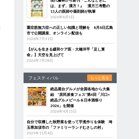
現代書林から新刊『こんなときに
は、まず、漢方！』 漢方三考塾の
15人の医師や薬剤師が執筆
2026年8月5日
重症筋無力症への正しい知識と理解を 8月8日広島
が
市で公開講座、オンライン配信も
と
2026年7月31日
自
画
【がんを生きる緩和ケア医・大橋洋平「足し算
命」】天空を見上げて
2026年7月28日
フェスティバル
もっと見る
ド
絶品屋台グルメが全国各地から大集
結 “庶民派食フェス”第4回「川口×
絶品グルメビール＆日本酒祭り
2026」を開催
2026年4月15日
自分で収穫した秋野菜を使って芋煮作りを体験 埼
玉県加須市の「ファミリーランドむさしの村」
2025年11月4日