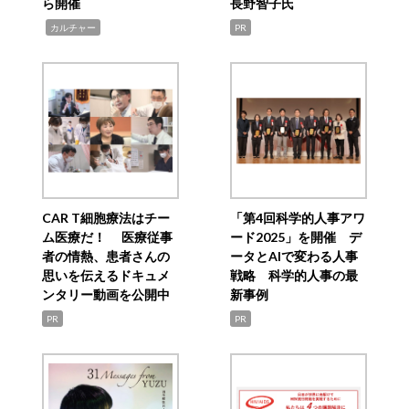
ら開催
長野智子氏
,
カルチャー
PR
CAR T細胞療法はチー
「第4回科学的人事アワ
ム医療だ！ 医療従事
ード2025」を開催 デ
者の情熱、患者さんの
ータとAIで変わる人事
思いを伝えるドキュメ
戦略 科学的人事の最
ンタリー動画を公開中
新事例
PR
PR