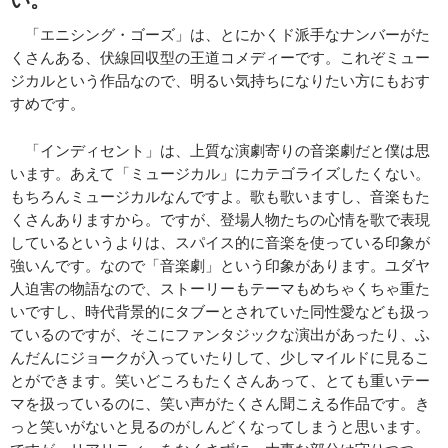
「エニシング・ゴーズ」は、とにかくド派手なナンバーがた
くさんある、伏線回収型の王道コメディーです。これぞミュー
ジカルという作品なので、明るい気持ちになりたい方にもおす
すめです。
「インディセント」は、上質な演劇寄りの音楽劇だと僕は思
います。あえて「ミュージカル」にカテゴライズしたくない。
もちろんミュージカルなんですよ。歌も歌いますし、音楽もた
くさんありますから。ですが、登場人物たちの心情を歌で表現
しているというよりは、スパイス的に音楽を使っている印象が
強いんです。なので「音楽劇」という印象があります。ユダヤ
人迫害の物語なので、ストーリーもテーマもめちゃくちゃ重た
いですし、時代背景的にタブーとされていた同性愛なども扱っ
ているのですが、そこにファンタジックな演出があったり、ふ
んだんにジョークが入っていたりして、少しマイルドに見るこ
とができます。笑いどころもたくさんあって、とても重いテー
マを扱っているのに、笑い声がたくさん聞こえる作品です。き
っと笑いがないと見るのがしんどくなってしまうと思います。