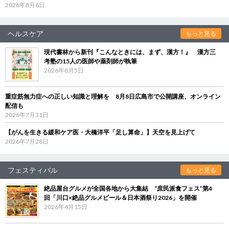
2026年8月6日
ヘルスケア
もっと見る
現代書林から新刊『こんなときには、まず、漢方！』 漢方三
考塾の15人の医師や薬剤師が執筆
2026年8月5日
重症筋無力症への正しい知識と理解を 8月8日広島市で公開講座、オンライン
配信も
2026年7月31日
【がんを生きる緩和ケア医・大橋洋平「足し算命」】天空を見上げて
2026年7月28日
フェスティバル
もっと見る
絶品屋台グルメが全国各地から大集結 “庶民派食フェス”第4
回「川口×絶品グルメビール＆日本酒祭り2026」を開催
2026年4月15日