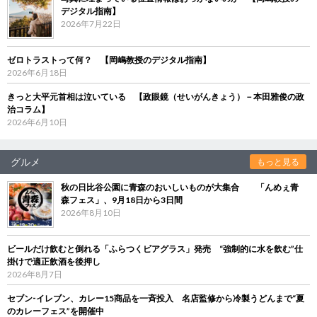
デジタル指南】
2026年7月22日
ゼロトラストって何？ 【岡嶋教授のデジタル指南】
2026年6月18日
きっと大平元首相は泣いている 【政眼鏡（せいがんきょう）－本田雅俊の政
治コラム】
2026年6月10日
グルメ
もっと見る
秋の日比谷公園に青森のおいしいものが大集合 「んめぇ青
森フェス」、9月18日から3日間
2026年8月10日
ビールだけ飲むと倒れる「ふらつくビアグラス」発売 “強制的に水を飲む”仕
掛けで適正飲酒を後押し
2026年8月7日
セブン‐イレブン、カレー15商品を一斉投入 名店監修から冷製うどんまで“夏
のカレーフェス”を開催中