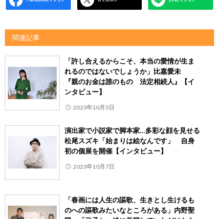
関連記事
「許し合えるからこそ、本当の愛情が生ま
れるのではないでしょうか」比嘉愛未
『親のお金は誰のもの 法定相続人』【イ
ンタビュー】
2023年10月5日
演出家で小説家で脚本家…多彩な顔を見せる
松尾スズキ「始まりは絵なんです」 自身
初の個展を開催【インタビュー】
2023年10月7日
「春画には人生の謳歌、生きとし生けるも
のへの謳歌みたいなところがある」内野聖