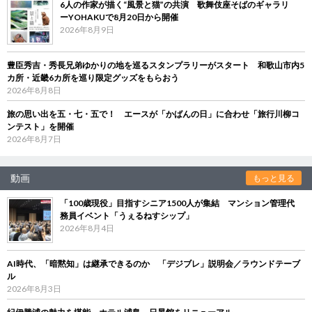
6人の作家が描く“風景と猫”の共演 歌舞伎座そばのギャラリ
ーYOHAKUで8月20日から開催
2026年8月9日
豊臣秀吉・秀長兄弟ゆかりの地を巡るスタンプラリーがスタート 和歌山市内5
カ所・近畿6カ所を巡り限定グッズをもらおう
2026年8月8日
旅の思い出を五・七・五で！ エースが「かばんの日」に合わせ「旅行川柳コ
ンテスト」を開催
2026年8月7日
動画
もっと見る
「100歳現役」目指すシニア1500人が集結 マンション管理代
務員イベント「うぇるねすシップ」
2026年8月4日
AI時代、「暗黙知」は継承できるのか 「デジブレ」説明会／ラウンドテーブ
ル
2026年8月3日