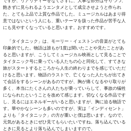
ですが、リアリティーをなくさずに、大事な部分は守りつつ、
飽きずに見られるようエンタメとして成立させようと作られ
た、とても上品で上質な作品でした。ミュージカルはあまり得
意ではないという人にも、重いテーマを扱った作品が苦手な人
にも見やすくなっていると思います。おすすめです。
「タイタニック」は、モーリー・イェストンの音楽がとても
印象的でした。物語は誰もが1度は聞いたことや見たことがあ
ると思いますが、こうしてミュージカル映画として見ることで
タイタニック号に乗っている人たちの心と同化して、すてきな
旅がスタートするところから人生の終わりまでを感じていただ
けると思います。物語のラストで、亡くなった人たちが出てき
て会話をするシーンがあるのですが、胸が痛くなるやり取りが
多く、本当にたくさんの人たちが乗っていらして、事故の犠牲
になられたということを改めて感じます。切なくなる作品です
し、見るにはエネルギーがいると思いますが、胸に迫る物語で
す。華やかなシーンも多いのですが、実は「インディセント」
よりも「タイタニック」の方が重いと僕は思います。なので、
元気があるときにぜひ見てもらいたいですね。落ち込んでいる
ときに見るとより落ち込んでしまいますので。