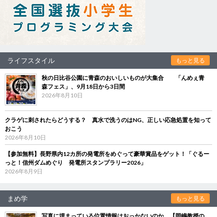
ライフスタイル
もっと見る
秋の日比谷公園に青森のおいしいものが大集合 「んめぇ青
森フェス」、9月18日から3日間
2026年8月10日
クラゲに刺されたらどうする？ 真水で洗うのはNG、正しい応急処置を知って
おこう
2026年8月10日
【参加無料】長野県内12カ所の発電所をめぐって豪華賞品をゲット！「ぐるー
っと！信州ダムめぐり 発電所スタンプラリー2026」
2026年8月9日
まめ学
もっと見る
写真に埋まっている位置情報はおっかないのか 【岡嶋教授の