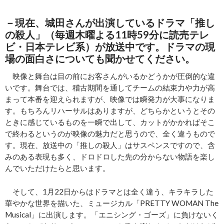
－現在、
城田さんが出演しているドラマ「推し
の殺人」（毎週木曜よる11時59分に読売テレ
ビ・日本テレビ系）が放送中です。ドラマの現
場の面白さについても聞かせてください。
映像と舞台は目の前にお客さんがいるかどうかが圧倒的な違
いです。舞台では、稽古期間を通してチームの結束力や力が高
まって本番を迎えられますが、映像では瞬発力が大事になりま
す。もちろんリハーサルはありますが、どちらかというとその
ときに感じているものを一瞬で出して、カットがかかればそこ
で終わるというのが映像の魅力だと思うので、全く違うもので
す。現在、放送中の「推しの殺人」はサスペンスですので、含
みのある表現も多く、ドロドロした先の分からない物語を楽し
んでいただけたらと思います。
そして、1月22日からはドラマとは全く違う、キラキラした
華やかな世界を描いた、ミュージカル「PRETTY WOMAN The
Musical」に出演します。「エニシング・ゴーズ」に負けないく