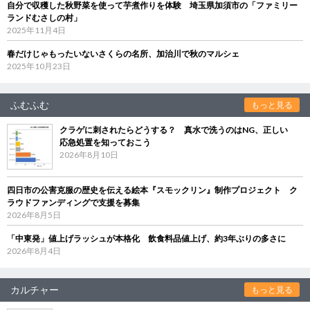
自分で収穫した秋野菜を使って芋煮作りを体験 埼玉県加須市の「ファミリー
ランドむさしの村」
2025年11月4日
春だけじゃもったいないさくらの名所、加治川で秋のマルシェ
2025年10月23日
ふむふむ
もっと見る
クラゲに刺されたらどうする？ 真水で洗うのはNG、正しい
応急処置を知っておこう
2026年8月10日
四日市の公害克服の歴史を伝える絵本『スモックリン』制作プロジェクト ク
ラウドファンディングで支援を募集
2026年8月5日
「中東発」値上げラッシュが本格化 飲食料品値上げ、約3年ぶりの多さに
2026年8月4日
カルチャー
もっと見る