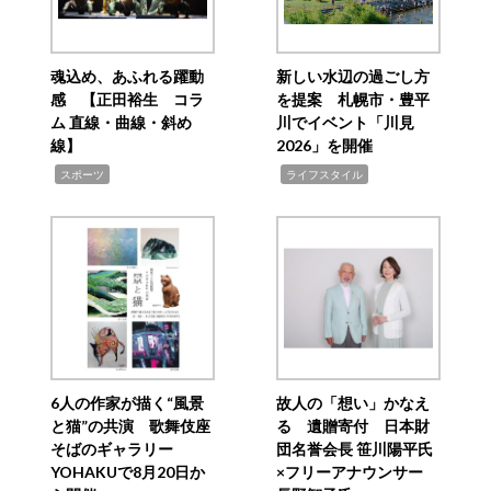
魂込め、あふれる躍動
新しい水辺の過ごし方
感 【正田裕生 コラ
を提案 札幌市・豊平
ム 直線・曲線・斜め
川でイベント「川見
線】
2026」を開催
,
,
スポーツ
ライフスタイル
6人の作家が描く“風景
故人の「想い」かなえ
と猫”の共演 歌舞伎座
る 遺贈寄付 日本財
そばのギャラリー
団名誉会長 笹川陽平氏
YOHAKUで8月20日か
×フリーアナウンサー