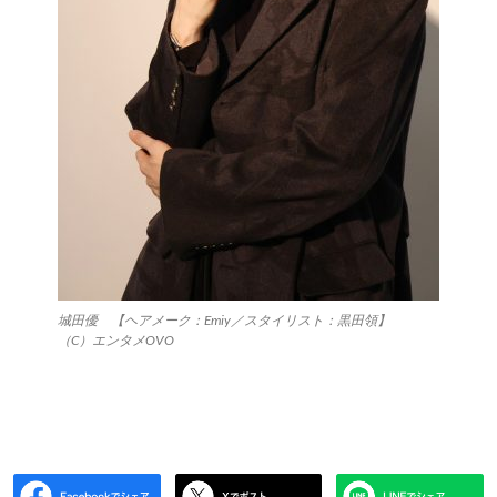
城田優 【ヘアメーク：Emiy／スタイリスト：黒田領】
（C）エンタメOVO