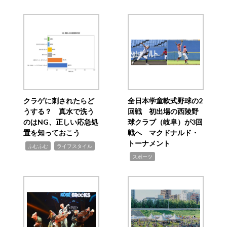
クラゲに刺されたらど
全日本学童軟式野球の2
うする？ 真水で洗う
回戦 初出場の西陵野
のはNG、正しい応急処
球クラブ（岐阜）が3回
置を知っておこう
戦へ マクドナルド・
トーナメント
,
,
ふむふむ
ライフスタイル
,
スポーツ