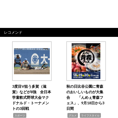
レコメンド
3度目V狙う多賀（滋
秋の日比谷公園に青森
賀）などが8強 全日本
のおいしいものが大集
学童軟式野球大会マク
合 「んめぇ青森フ
ドナルド・トーナメン
ェス」、9月18日から3
トの3回戦
日間
,
,
,
スポーツ
グルメ
ライフスタイル