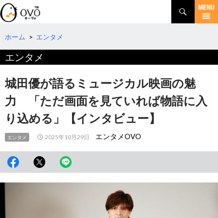
検
索
コ
ン
テ
ホーム
>
エンタメ
ン
エンタメ
ツ
へ
移
城田優が語るミュージカル映画の魅
動
力 「ただ画面を見ていれば物語に入
り込める」【インタビュー】
エンタメOVO
2025年10月29日
エンタメ