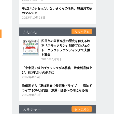
春だけじゃもったいないさくらの名所、加治川で秋
のマルシェ
2025年10月23日
ふむふむ
もっと見る
四日市の公害克服の歴史を伝える絵
本『スモックリン』制作プロジェク
ト クラウドファンディングで支援
を募集
2026年8月5日
「中東発」値上げラッシュが本格化 飲食料品値上
げ、約3年ぶりの多さに
2026年8月4日
物価高でも「夏は家族で長距離ドライブ」 宿泊ド
ライブ予算4万円超、渋滞・猛暑への備えも必須
2026年8月3日
カルチャー
もっと見る