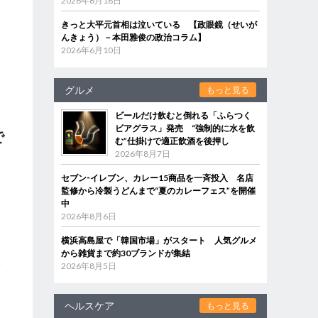
2026年6月18日
きっと大平元首相は泣いている 【政眼鏡（せいが
み
んきょう）－本田雅俊の政治コラム】
2026年6月10日
に
グルメ
もっと見る
ビールだけ飲むと倒れる「ふらつく
ビアグラス」発売 “強制的に水を飲
で
む”仕掛けで適正飲酒を後押し
2026年8月7日
セブン‐イレブン、カレー15商品を一斉投入 名店
監修から冷製うどんまで“夏のカレーフェス”を開催
中
2026年8月6日
横浜高島屋で「韓国市場」がスタート 人気グルメ
から雑貨まで約30ブランドが集結
い
2026年8月5日
シ
ケ
ヘルスケア
もっと見る