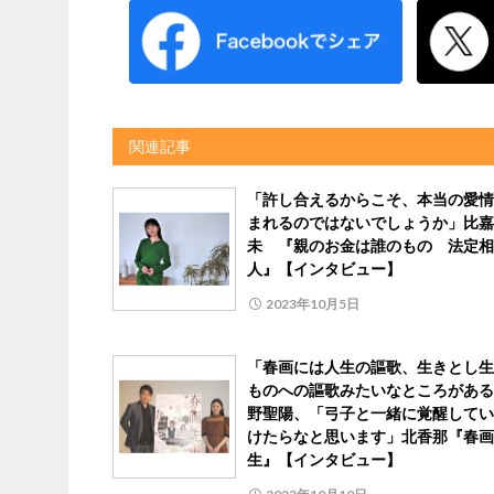
関連記事
「許し合えるからこそ、本当の愛情
まれるのではないでしょうか」比嘉
未 『親のお金は誰のもの 法定相
人』【インタビュー】
2023年10月5日
「春画には人生の謳歌、生きとし生
ものへの謳歌みたいなところがある
野聖陽、「弓子と一緒に覚醒してい
けたらなと思います」北香那『春画
生』【インタビュー】