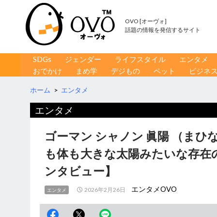
OVO [オーヴォ]
話題の情報を発信するサイト
コンテンツへ移動
検
SDGs
ジェンダー
ライフスタイル
エンタメ
索
おでかけ
まめ学
デジもの
ペット
ビジネ
ホーム
>
エンタメ
エンタメ
ゴーマン シャノン 眞陽 （ま
も体も大きな太陽みたいな存在
ンタビュー】
エンタメOVO
2026年2月26日
エンタメ