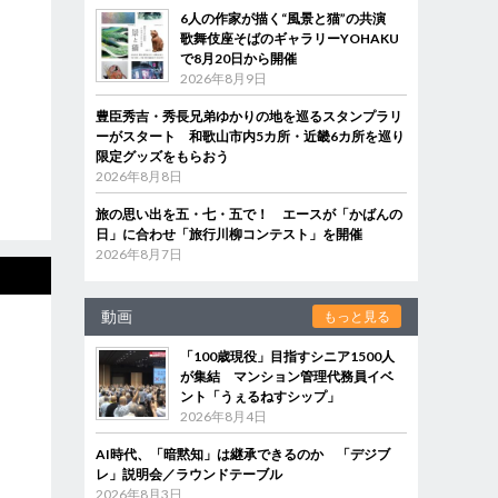
6人の作家が描く“風景と猫”の共演
歌舞伎座そばのギャラリーYOHAKU
で8月20日から開催
2026年8月9日
豊臣秀吉・秀長兄弟ゆかりの地を巡るスタンプラリ
ーがスタート 和歌山市内5カ所・近畿6カ所を巡り
限定グッズをもらおう
2026年8月8日
旅の思い出を五・七・五で！ エースが「かばんの
日」に合わせ「旅行川柳コンテスト」を開催
2026年8月7日
動画
もっと見る
「100歳現役」目指すシニア1500人
が集結 マンション管理代務員イベ
ント「うぇるねすシップ」
2026年8月4日
AI時代、「暗黙知」は継承できるのか 「デジブ
レ」説明会／ラウンドテーブル
2026年8月3日