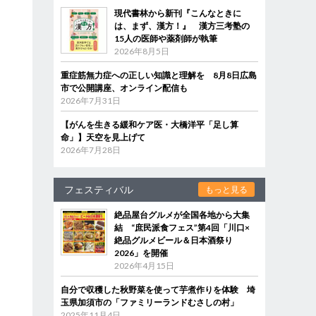
現代書林から新刊『こんなときに
は、まず、漢方！』 漢方三考塾の
15人の医師や薬剤師が執筆
2026年8月5日
、
重症筋無力症への正しい知識と理解を 8月8日広島
市で公開講座、オンライン配信も
2026年7月31日
【がんを生きる緩和ケア医・大橋洋平「足し算
命」】天空を見上げて
2026年7月28日
フェスティバル
もっと見る
絶品屋台グルメが全国各地から大集
結 “庶民派食フェス”第4回「川口×
絶品グルメビール＆日本酒祭り
2026」を開催
2026年4月15日
自分で収穫した秋野菜を使って芋煮作りを体験 埼
玉県加須市の「ファミリーランドむさしの村」
2025年11月4日