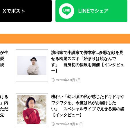
が生
演出家で小説家で脚本家…多彩な顔を見
愛
せる松尾スズキ「始まりは絵なんで
続
す」 自身初の個展を開催【インタビュ
ー】
2023年10月7日
ける
檀れい「幼い頃の私が感じたドキドキや
」内
ワクワクを、今度は私がお届けした
ただ
い」 スペシャルライブで見せる素の姿
先
【インタビュー】
2023年10月10日