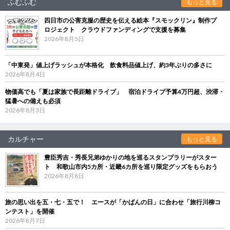
ふむふむ
もっと見る
四日市の公害克服の歴史を伝える絵本『スモックリン』制作プ
ロジェクト クラウドファンディングで支援を募集
2026年8月5日
「中東発」値上げラッシュが本格化 飲食料品値上げ、約3年ぶりの多さに
2026年8月4日
物価高でも「夏は家族で長距離ドライブ」 宿泊ドライブ予算4万円超、渋滞・
猛暑への備えも必須
2026年8月3日
カルチャー
もっと見る
豊臣秀吉・秀長兄弟ゆかりの地を巡るスタンプラリーがスター
ト 和歌山市内5カ所・近畿6カ所を巡り限定グッズをもらおう
2026年8月8日
旅の思い出を五・七・五で！ エースが「かばんの日」に合わせ「旅行川柳コ
ンテスト」を開催
2026年8月7日