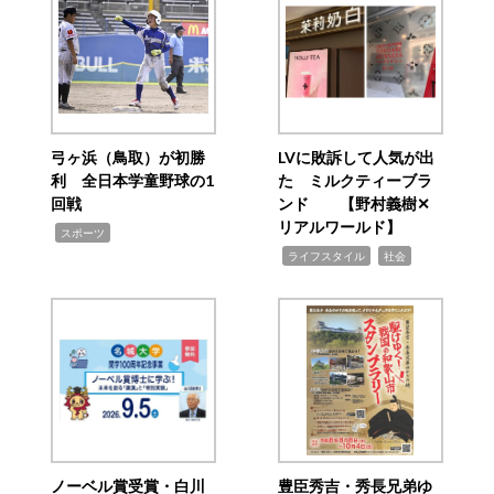
弓ヶ浜（鳥取）が初勝
LVに敗訴して人気が出
利 全日本学童野球の1
た ミルクティーブラ
回戦
ンド 【野村義樹✕
リアルワールド】
,
スポーツ
,
,
ライフスタイル
社会
ノーベル賞受賞・白川
豊臣秀吉・秀長兄弟ゆ