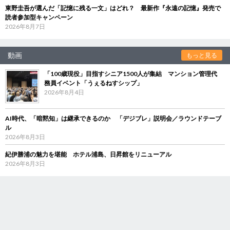
東野圭吾が選んだ「記憶に残る一文」はどれ？ 最新作『永遠の記憶』発売で
読者参加型キャンペーン
2026年8月7日
動画
もっと見る
「100歳現役」目指すシニア1500人が集結 マンション管理代
務員イベント「うぇるねすシップ」
2026年8月4日
AI時代、「暗黙知」は継承できるのか 「デジブレ」説明会／ラウンドテーブ
ル
2026年8月3日
紀伊勝浦の魅力を堪能 ホテル浦島、日昇館をリニューアル
2026年8月3日