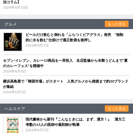
治コラム】
2026年6月10日
グルメ
もっと見る
ビールだけ飲むと倒れる「ふらつくビアグラス」発売 “強制
的に水を飲む”仕掛けで適正飲酒を後押し
2026年8月7日
セブン‐イレブン、カレー15商品を一斉投入 名店監修から冷製うどんまで“夏
のカレーフェス”を開催中
2026年8月6日
横浜高島屋で「韓国市場」がスタート 人気グルメから雑貨まで約30ブランド
が集結
2026年8月5日
ヘルスケア
もっと見る
現代書林から新刊『こんなときには、まず、漢方！』 漢方三
考塾の15人の医師や薬剤師が執筆
2026年8月5日