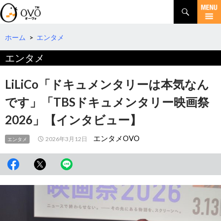
検
索
コ
ン
テ
ホーム
>
エンタメ
ン
エンタメ
ツ
へ
移
LiLiCo「ドキュメンタリーは本気なん
動
です」「TBSドキュメンタリー映画祭
2026」【インタビュー】
エンタメOVO
2026年3月12日
エンタメ