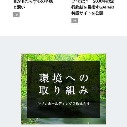
言がもたらす心の平穏
プ”とは？ 2030年の流
と潤い
行終結を目指すGAP6の
特設サイトを公開
PR
PR