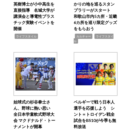
英樹博士が小中高生を
かりの地を巡るスタン
直接指導 名城大学が
プラリーがスタート
講演会と導電性プラス
和歌山市内5カ所・近畿
チック実験イベントを
6カ所を巡り限定グッズ
開催
をもらおう
,
,
,
ライフスタイル
カルチャー
ライフスタイ
ル
始球式の杉谷拳士さ
ベルギーで戦う日本人
ん、野球に熱い思い
選手を応援しよう シ
全日本学童軟式野球大
ント＝トロイデン戦全
会 マクドナルド・トー
試合をBS10が今季も無
ナメントが開幕
料放送