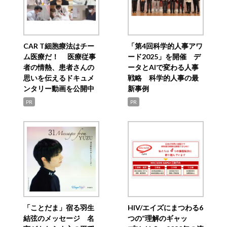
CAR T細胞療法はチー
「第4回科学的人事アワ
ム医療だ！ 医療従事
ード2025」を開催 デ
者の情熱、患者さんの
ータとAIで変わる人事
思いを伝えるドキュメ
戦略 科学的人事の最
ンタリー動画を公開中
新事例
PR
PR
「ことだま」宿る羽生
HIV/エイズにまつわる6
結弦のメッセージ 名
つの“理解のギャッ