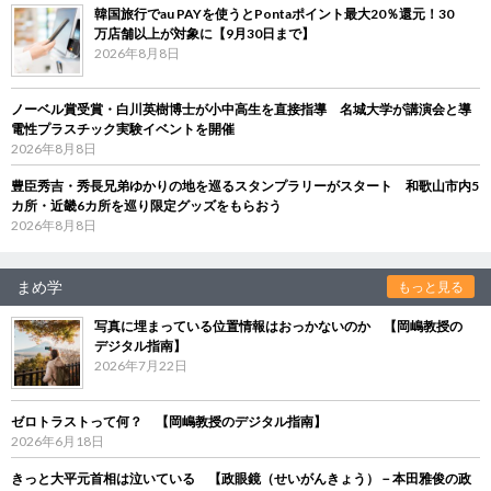
韓国旅行でau PAYを使うとPontaポイント最大20％還元！30
万店舗以上が対象に【9月30日まで】
2026年8月8日
ノーベル賞受賞・白川英樹博士が小中高生を直接指導 名城大学が講演会と導
電性プラスチック実験イベントを開催
2026年8月8日
豊臣秀吉・秀長兄弟ゆかりの地を巡るスタンプラリーがスタート 和歌山市内5
カ所・近畿6カ所を巡り限定グッズをもらおう
2026年8月8日
まめ学
もっと見る
写真に埋まっている位置情報はおっかないのか 【岡嶋教授の
デジタル指南】
2026年7月22日
ゼロトラストって何？ 【岡嶋教授のデジタル指南】
2026年6月18日
きっと大平元首相は泣いている 【政眼鏡（せいがんきょう）－本田雅俊の政