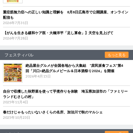
重症筋無力症への正しい知識と理解を 8月8日広島市で公開講座、オンライン
配信も
2026年7月31日
【がんを生きる緩和ケア医・大橋洋平「足し算命」】天空を見上げて
2026年7月28日
フェスティバル
もっと見る
絶品屋台グルメが全国各地から大集結 “庶民派食フェス”第4
回「川口×絶品グルメビール＆日本酒祭り2026」を開催
2026年4月15日
自分で収穫した秋野菜を使って芋煮作りを体験 埼玉県加須市の「ファミリー
ランドむさしの村」
2025年11月4日
春だけじゃもったいないさくらの名所、加治川で秋のマルシェ
2025年10月23日