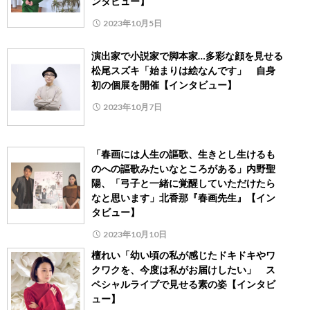
ンタビュー】
2023年10月5日
演出家で小説家で脚本家…多彩な顔を見せる
松尾スズキ「始まりは絵なんです」 自身
初の個展を開催【インタビュー】
2023年10月7日
「春画には人生の謳歌、生きとし生けるも
のへの謳歌みたいなところがある」内野聖
陽、「弓子と一緒に覚醒していただけたら
なと思います」北香那『春画先生』【イン
タビュー】
2023年10月10日
檀れい「幼い頃の私が感じたドキドキやワ
クワクを、今度は私がお届けしたい」 ス
ペシャルライブで見せる素の姿【インタビ
ュー】