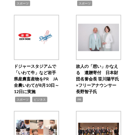
,
,
スポーツ
スポーツ
ドジャースタジアムで
故人の「想い」かなえ
「いわて牛」など岩手
る 遺贈寄付 日本財
県産農畜産物をPR JA
団名誉会長 笹川陽平氏
全農いわてが8月10日～
×フリーアナウンサー
12日に実施
長野智子氏
,
,
スポーツ
ビジネス
PR