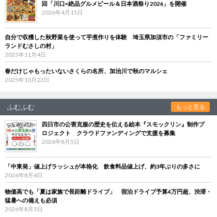
回「川口×絶品グルメビール＆日本酒祭り2026」を開催
2026年4月15日
自分で収穫した秋野菜を使って芋煮作りを体験 埼玉県加須市の「ファミリー
ランドむさしの村」
2025年11月4日
春だけじゃもったいないさくらの名所、加治川で秋のマルシェ
2025年10月23日
ふむふむ
もっと見る
四日市の公害克服の歴史を伝える絵本『スモックリン』制作プ
ロジェクト クラウドファンディングで支援を募集
2026年8月5日
「中東発」値上げラッシュが本格化 飲食料品値上げ、約3年ぶりの多さに
2026年8月4日
物価高でも「夏は家族で長距離ドライブ」 宿泊ドライブ予算4万円超、渋滞・
猛暑への備えも必須
2026年8月3日