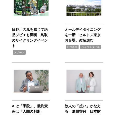
日野川の風を感じて絶
オールデイダイニング
品ジビエも満喫 鳥取
を一新 ヒルトン東京
のサイクリングイベン
お台場、改装進む
ト
,
,
ビジネス
ライフスタイル
,
スポーツ
AIは「手段」、最終責
故人の「想い」かなえ
任は「人間の判断」
る 遺贈寄付 日本財