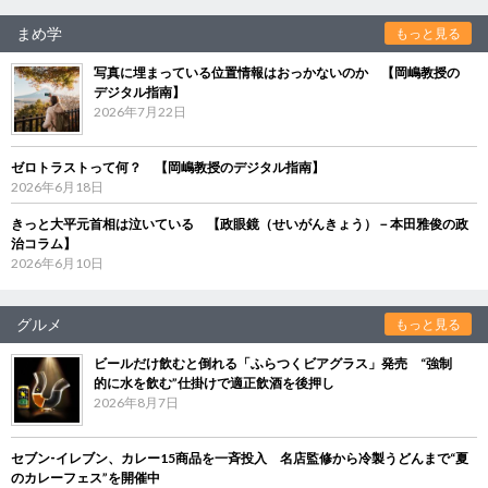
まめ学
もっと見る
写真に埋まっている位置情報はおっかないのか 【岡嶋教授の
デジタル指南】
2026年7月22日
ゼロトラストって何？ 【岡嶋教授のデジタル指南】
2026年6月18日
きっと大平元首相は泣いている 【政眼鏡（せいがんきょう）－本田雅俊の政
治コラム】
2026年6月10日
グルメ
もっと見る
ビールだけ飲むと倒れる「ふらつくビアグラス」発売 “強制
的に水を飲む”仕掛けで適正飲酒を後押し
2026年8月7日
セブン‐イレブン、カレー15商品を一斉投入 名店監修から冷製うどんまで“夏
のカレーフェス”を開催中