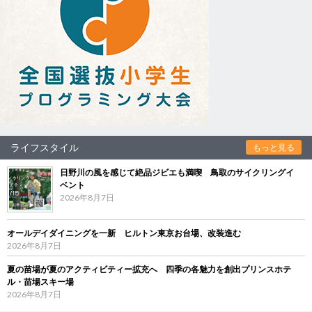
ライフスタイル
もっと見る
日野川の風を感じて絶品ジビエも満喫 鳥取のサイクリングイ
ベント
2026年8月7日
オールデイダイニングを一新 ヒルトン東京お台場、改装進む
2026年8月7日
夏の苗場が夏のアクティビティー拡充へ 四季の各魅力を創出プリンスホテ
ル・苗場スキー場
2026年8月7日