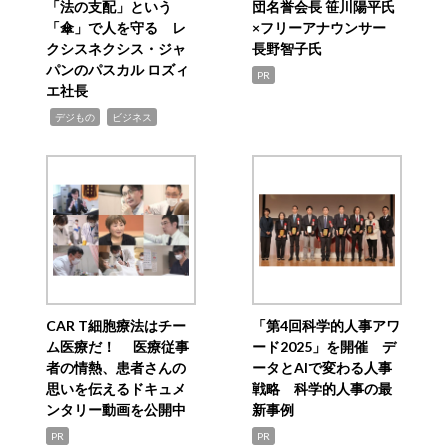
「法の支配」という
団名誉会長 笹川陽平氏
「傘」で人を守る レ
×フリーアナウンサー
クシスネクシス・ジャ
長野智子氏
パンのパスカル ロズィ
PR
エ社長
,
,
デジもの
ビジネス
CAR T細胞療法はチー
「第4回科学的人事アワ
ム医療だ！ 医療従事
ード2025」を開催 デ
者の情熱、患者さんの
ータとAIで変わる人事
思いを伝えるドキュメ
戦略 科学的人事の最
ンタリー動画を公開中
新事例
PR
PR