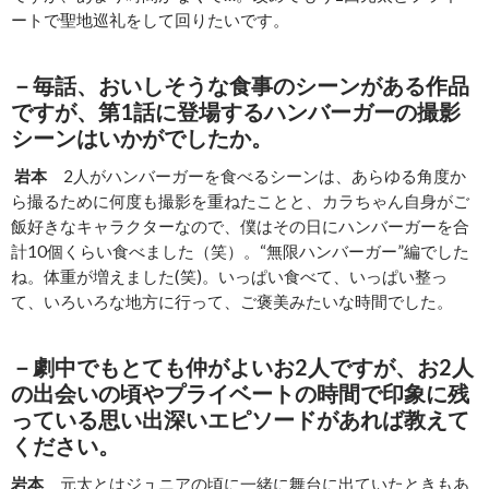
ートで聖地巡礼をして回りたいです。
－毎話、おいしそうな食事のシーンがある作品
ですが、第1話に登場するハンバーガーの撮影
シーンはいかがでしたか。
岩本
2人がハンバーガーを食べるシーンは、あらゆる角度か
ら撮るために何度も撮影を重ねたことと、カラちゃん自身がご
飯好きなキャラクターなので、僕はその日にハンバーガーを合
計10個くらい食べました（笑）。“無限ハンバーガー”編でした
ね。体重が増えました(笑)。いっぱい食べて、いっぱい整っ
て、いろいろな地方に行って、ご褒美みたいな時間でした。
－劇中でもとても仲がよいお2人ですが、お2人
の出会いの頃やプライベートの時間で印象に残
っている思い出深いエピソードがあれば教えて
ください。
岩本
元太とはジュニアの頃に一緒に舞台に出ていたときもあ