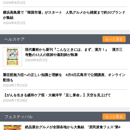
2026年8月6日
横浜高島屋で「韓国市場」がスタート 人気グルメから雑貨まで約30ブランド
が集結
2026年8月5日
ヘルスケア
もっと見る
現代書林から新刊『こんなときには、まず、漢方！』 漢方三
考塾の15人の医師や薬剤師が執筆
2026年8月5日
重症筋無力症への正しい知識と理解を 8月8日広島市で公開講座、オンライン
配信も
2026年7月31日
【がんを生きる緩和ケア医・大橋洋平「足し算命」】天空を見上げて
2026年7月28日
フェスティバル
もっと見る
絶品屋台グルメが全国各地から大集結 “庶民派食フェス”第4