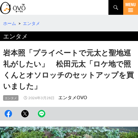
検
索
コ
ン
テ
ホーム
>
エンタメ
ン
エンタメ
ツ
へ
移
岩本照「プライベートで元太と聖地巡
動
礼がしたい」 松田元太「ロケ地で照
くんとオソロッチのセットアップを買
いました」
エンタメOVO
2026年3月28日
エンタメ