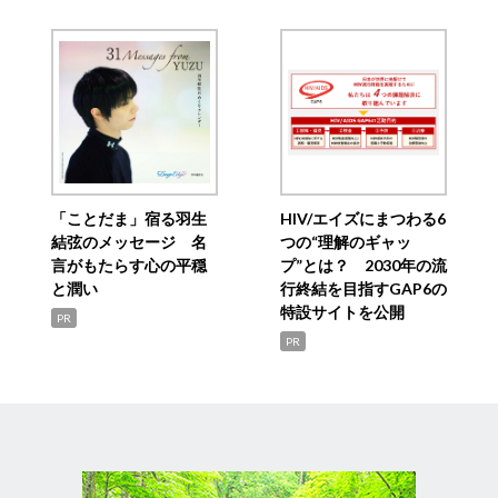
「ことだま」宿る羽生
HIV/エイズにまつわる6
結弦のメッセージ 名
つの“理解のギャッ
言がもたらす心の平穏
プ”とは？ 2030年の流
と潤い
行終結を目指すGAP6の
特設サイトを公開
PR
PR