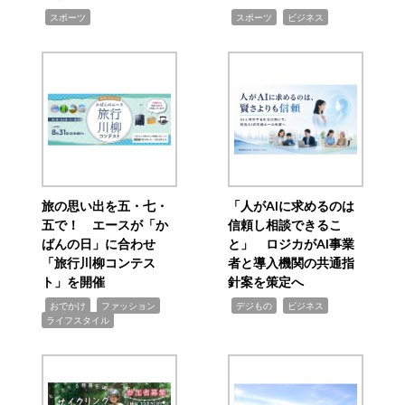
,
,
,
スポーツ
スポーツ
ビジネス
旅の思い出を五・七・
「人がAIに求めるのは
五で！ エースが「か
信頼し相談できるこ
ばんの日」に合わせ
と」 ロジカがAI事業
「旅行川柳コンテス
者と導入機関の共通指
ト」を開催
針案を策定へ
,
,
,
,
,
おでかけ
ファッション
デジもの
ビジネス
ライフスタイル