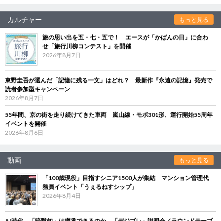
カルチャー
もっと見る
旅の思い出を五・七・五で！ エースが「かばんの日」に合わ
せ「旅行川柳コンテスト」を開催
2026年8月7日
東野圭吾が選んだ「記憶に残る一文」はどれ？ 最新作『永遠の記憶』発売で
読者参加型キャンペーン
2026年8月7日
55年間、京の街を走り続けてきた車両 嵐山線・モボ301形、運行開始55周年
イベントを開催
2026年8月6日
動画
もっと見る
「100歳現役」目指すシニア1500人が集結 マンション管理代
務員イベント「うぇるねすシップ」
2026年8月4日
AI時代、「暗黙知」は継承できるのか 「デジブレ」説明会／ラウンドテーブ