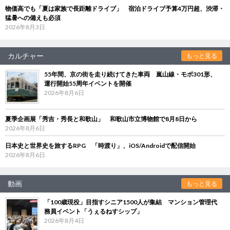
物価高でも「夏は家族で長距離ドライブ」 宿泊ドライブ予算4万円超、渋滞・
猛暑への備えも必須
2026年8月3日
カルチャー
もっと見る
55年間、京の街を走り続けてきた車両 嵐山線・モボ301形、
運行開始55周年イベントを開催
2026年8月6日
夏季企画展「秀吉・秀長と和歌山」 和歌山市立博物館で8月8日から
2026年8月6日
日本史と世界史を旅するRPG 「時渡り」、iOS/Androidで配信開始
2026年8月6日
動画
もっと見る
「100歳現役」目指すシニア1500人が集結 マンション管理代
務員イベント「うぇるねすシップ」
2026年8月4日