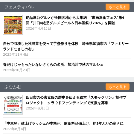
フェスティバル
もっと見る
絶品屋台グルメが全国各地から大集結 “庶民派食フェス”第4
回「川口×絶品グルメビール＆日本酒祭り2026」を開催
2026年4月15日
自分で収穫した秋野菜を使って芋煮作りを体験 埼玉県加須市の「ファミリー
ランドむさしの村」
2025年11月4日
春だけじゃもったいないさくらの名所、加治川で秋のマルシェ
2025年10月23日
ふむふむ
もっと見る
四日市の公害克服の歴史を伝える絵本『スモックリン』制作プ
ロジェクト クラウドファンディングで支援を募集
2026年8月5日
「中東発」値上げラッシュが本格化 飲食料品値上げ、約3年ぶりの多さに
2026年8月4日