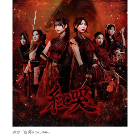
舞台「紅哭‐KURENAI‐」