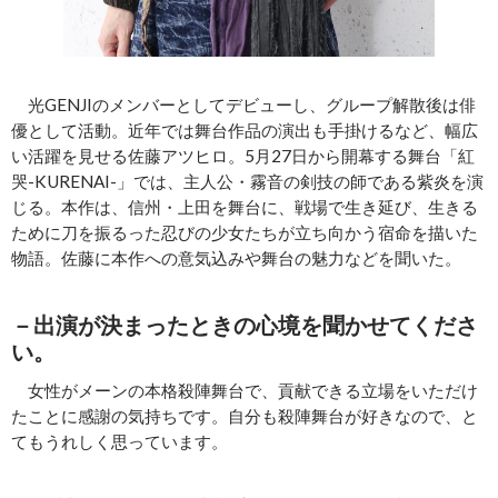
光GENJIのメンバーとしてデビューし、グループ解散後は俳
優として活動。近年では舞台作品の演出も手掛けるなど、幅広
い活躍を見せる佐藤アツヒロ。5月27日から開幕する舞台「紅
哭‐KURENAI‐」では、主人公・霧音の剣技の師である紫炎を演
じる。本作は、信州・上田を舞台に、戦場で生き延び、生きる
ために刀を振るった忍びの少女たちが立ち向かう宿命を描いた
物語。佐藤に本作への意気込みや舞台の魅力などを聞いた。
－出演が決まったときの心境を聞かせてくださ
い。
女性がメーンの本格殺陣舞台で、貢献できる立場をいただけ
たことに感謝の気持ちです。自分も殺陣舞台が好きなので、と
てもうれしく思っています。