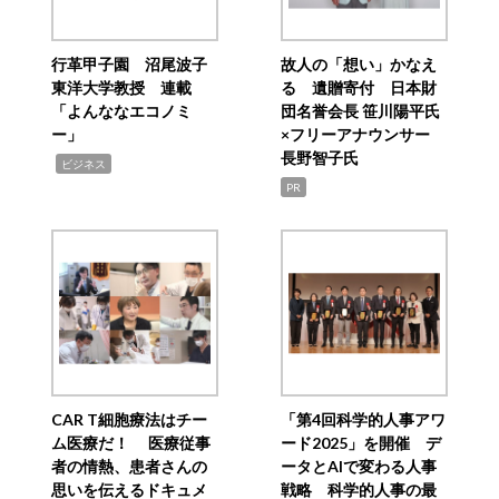
行革甲子園 沼尾波子
故人の「想い」かなえ
東洋大学教授 連載
る 遺贈寄付 日本財
「よんななエコノミ
団名誉会長 笹川陽平氏
ー」
×フリーアナウンサー
長野智子氏
,
ビジネス
PR
CAR T細胞療法はチー
「第4回科学的人事アワ
ム医療だ！ 医療従事
ード2025」を開催 デ
者の情熱、患者さんの
ータとAIで変わる人事
思いを伝えるドキュメ
戦略 科学的人事の最