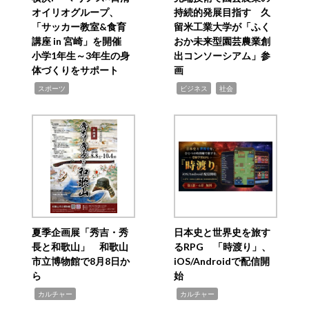
オイリオグループ、
持続的発展目指す 久
「サッカー教室&食育
留米工業大学が「ふく
講座 in 宮崎」を開催
おか未来型園芸農業創
小学1年生～3年生の身
出コンソーシアム」参
体づくりをサポート
画
,
,
,
スポーツ
ビジネス
社会
夏季企画展「秀吉・秀
日本史と世界史を旅す
長と和歌山」 和歌山
るRPG 「時渡り」、
市立博物館で8月8日か
iOS/Androidで配信開
ら
始
,
,
カルチャー
カルチャー