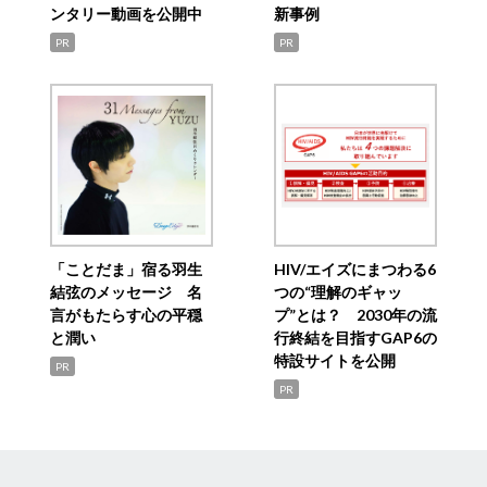
ンタリー動画を公開中
新事例
PR
PR
「ことだま」宿る羽生
HIV/エイズにまつわる6
結弦のメッセージ 名
つの“理解のギャッ
言がもたらす心の平穏
プ”とは？ 2030年の流
と潤い
行終結を目指すGAP6の
特設サイトを公開
PR
PR