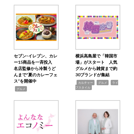
セブン‐イレブン、カレ
横浜高島屋で「韓国市
ー15商品を一斉投入
場」がスタート 人気
名店監修から冷製うど
グルメから雑貨まで約
んまで“夏のカレーフェ
30ブランドが集結
ス”を開催中
,
,
,
カルチャー
グルメ
ライ
フスタイル
,
グルメ