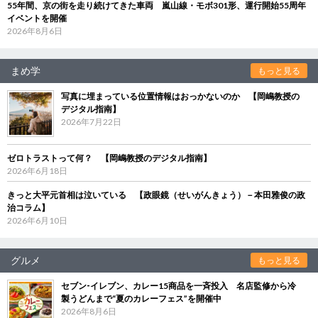
55年間、京の街を走り続けてきた車両 嵐山線・モボ301形、運行開始55周年
イベントを開催
2026年8月6日
まめ学
もっと見る
写真に埋まっている位置情報はおっかないのか 【岡嶋教授の
デジタル指南】
2026年7月22日
ゼロトラストって何？ 【岡嶋教授のデジタル指南】
2026年6月18日
きっと大平元首相は泣いている 【政眼鏡（せいがんきょう）－本田雅俊の政
治コラム】
2026年6月10日
グルメ
もっと見る
セブン‐イレブン、カレー15商品を一斉投入 名店監修から冷
製うどんまで“夏のカレーフェス”を開催中
2026年8月6日