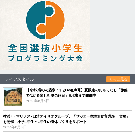
ライフスタイル
もっと見る
【京都 湯の花温泉・すみや亀峰菴】夏限定のおもてなし「旅館
で“涼”を楽しむ夏の休日」8月末まで開催中
2026年8月6日
横浜F・マリノス×日清オイリオグループ、「サッカー教室&食育講座 in 宮崎」
を開催 小学1年生～3年生の身体づくりをサポート
2026年8月6日