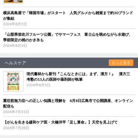
横浜高島屋で「韓国市場」がスタート 人気グルメから雑貨まで約30ブランド
が集結
2026年8月5日
「山梨県笛吹川フルーツ公園」でサマーフェス 富士山を眺めながら水遊び、
季節限定の桃のかき氷も
2026年8月3日
ヘルスケア
もっと見る
現代書林から新刊『こんなときには、まず、漢方！』 漢方三
考塾の15人の医師や薬剤師が執筆
2026年8月5日
重症筋無力症への正しい知識と理解を 8月8日広島市で公開講座、オンライン
配信も
2026年7月31日
【がんを生きる緩和ケア医・大橋洋平「足し算命」】天空を見上げて
2026年7月28日