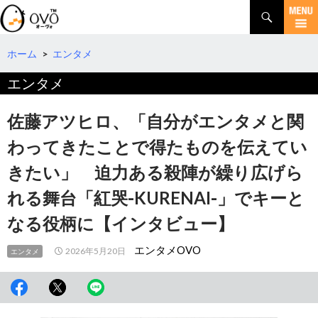
検
索
コ
ン
テ
ホーム
>
エンタメ
ン
エンタメ
ツ
へ
移
佐藤アツヒロ、「自分がエンタメと関
動
わってきたことで得たものを伝えてい
きたい」 迫力ある殺陣が繰り広げら
れる舞台「紅哭‐KURENAI‐」でキーと
なる役柄に【インタビュー】
エンタメOVO
2026年5月20日
エンタメ