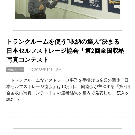
が
凝
縮
さ
れ
た
トランクルームを使う”収納の達人”決まる
『発
日本セルフストレージ協会「第2回全国収納
掘
さ
写真コンテスト」
れ
た
2023年10月12日
カルチャー
日
トランクルームなどストレージ事業を手掛ける企業の団体「日
本
本セルフストレージ協会」は10月5日、同協会が主催する「第2回
列
全国収納写真コンテスト」の選考結果を都内で発表した …
続きを
島
ト
読む
→
2023』
ラ
を
ン
超
ク
解
ル
説〜
ー
我