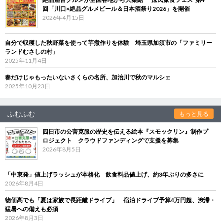
回「川口×絶品グルメビール＆日本酒祭り2026」を開催
2026年4月15日
自分で収穫した秋野菜を使って芋煮作りを体験 埼玉県加須市の「ファミリー
ランドむさしの村」
2025年11月4日
春だけじゃもったいないさくらの名所、加治川で秋のマルシェ
2025年10月23日
ふむふむ
もっと見る
四日市の公害克服の歴史を伝える絵本『スモックリン』制作プ
ロジェクト クラウドファンディングで支援を募集
2026年8月5日
「中東発」値上げラッシュが本格化 飲食料品値上げ、約3年ぶりの多さに
2026年8月4日
物価高でも「夏は家族で長距離ドライブ」 宿泊ドライブ予算4万円超、渋滞・
猛暑への備えも必須
2026年8月3日