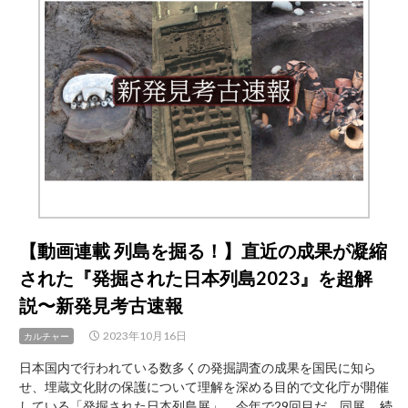
掘
る！】
直
近
の
成
果
が
凝
縮
さ
れ
た
【動画連載 列島を掘る！】直近の成果が凝縮
『発
された『発掘された日本列島2023』を超解
掘
さ
説〜新発見考古速報
れ
た
2023年10月16日
カルチャー
日
日本国内で行われている数多くの発掘調査の成果を国民に知ら
本
せ、埋蔵文化財の保護について理解を深める目的で文化庁が開催
列
している「発掘された日本列島展」。今年で29回目だ。同展 …
続