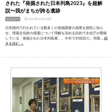
された『発掘された日本列島2023』を超解
掘
さ
説〜我がまちが誇る遺跡
れ
た
2023年10月14日
カルチャー
日
日本国内で行われている数多くの発掘調査の成果を国民に知ら
本
せ、埋蔵文化財の保護について理解を深める目的で文化庁が開催
列
している「発掘された日本列島展」。今年で29回目だ。同展 …
続
島
【動
きを読む
→
2023』
画
を
連
超
載
解
列
説〜
島
新
を
発
掘
見
る！】
考
直
古
近
速
の
報
成
果