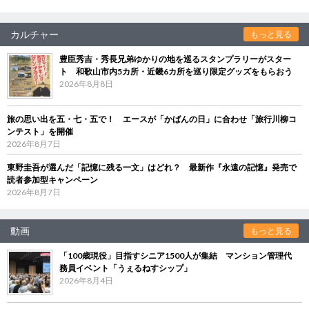
カルチャー
もっと見る
豊臣秀吉・秀長兄弟ゆかりの地を巡るスタンプラリーがスター
ト 和歌山市内5カ所・近畿6カ所を巡り限定グッズをもらおう
2026年8月8日
旅の思い出を五・七・五で！ エースが「かばんの日」に合わせ「旅行川柳コ
ンテスト」を開催
2026年8月7日
東野圭吾が選んだ「記憶に残る一文」はどれ？ 最新作『永遠の記憶』発売で
読者参加型キャンペーン
2026年8月7日
動画
もっと見る
「100歳現役」目指すシニア1500人が集結 マンション管理代
務員イベント「うぇるねすシップ」
2026年8月4日