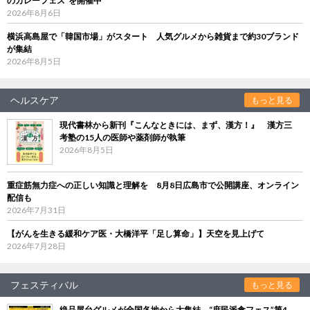
のカレーフェス”を開催中
2026年8月6日
横浜高島屋で「韓国市場」がスタート 人気グルメから雑貨まで約30ブランド
が集結
2026年8月5日
ヘルスケア
もっと見る
現代書林から新刊『こんなときには、まず、漢方！』 漢方三
考塾の15人の医師や薬剤師が執筆
2026年8月5日
重症筋無力症への正しい知識と理解を 8月8日広島市で公開講座、オンライン
配信も
2026年7月31日
【がんを生きる緩和ケア医・大橋洋平「足し算命」】天空を見上げて
2026年7月28日
フェスティバル
もっと見る
絶品屋台グルメが全国各地から大集結 “庶民派食フェス”第4