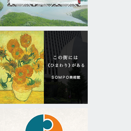
2023
年
（第
32
回）
ブ
ル
ー
プ
ラ
ネ
ッ
ト
賞