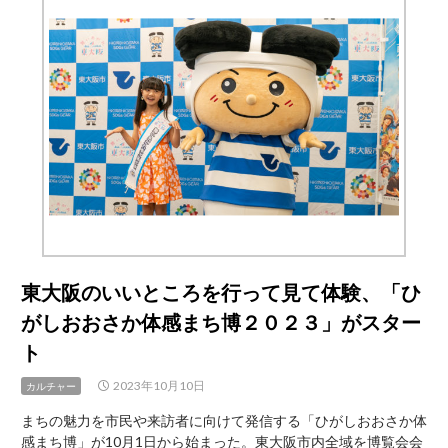
ム
が
を
ま
使
ち
う”収
が
納
誇
の
る
達
遺
人”決
跡
ま
る
日
本
セ
ル
東大阪のいいところを行って見て体験、「ひ
フ
がしおおさか体感まち博２０２３」がスター
ス
ト
ト
レ
ー
2023年10月10日
カルチャー
ジ
まちの魅力を市民や来訪者に向けて発信する「ひがしおおさか体
協
感まち博」が10月1日から始まった。東大阪市内全域を博覧会会
会