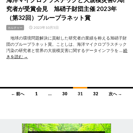
お
究者が受賞会見 旭硝子財団主催 2023年
お
さ
（第32回）ブループラネット賞
か
体
2023年10月5日
カルチャー
感
地球の環境問題解決に貢献した研究者の業績を称える旭硝子財
ま
団のブループラネット賞。ことしは、海洋マイクロプラスチック
ち
汚染の研究者と世界の大規模災害に関するデータインフラを …
続
博
海
きを読む
→
２
洋
０
マ
２
イ
３」
ク
が
ロ
ス
投
← 前へ
プ
1
…
30
31
32
次へ →
タ
ラ
稿
ー
ス
ト
ナ
チ
ッ
ビ
ク
と