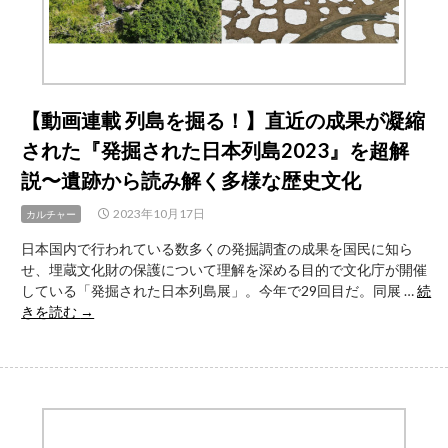
ど
い
も
の
自
主
性
【動画連載 列島を掘る！】直近の成果が凝縮
を
された『発掘された日本列島2023』を超解
育
む“Ama
説〜遺跡から読み解く多様な歴史文化
流
エ
2023年10月17日
カルチャー
デ
日本国内で行われている数多くの発掘調査の成果を国民に知ら
ュ
せ、埋蔵文化財の保護について理解を深める目的で文化庁が開催
テ
している「発掘された日本列島展」。今年で29回目だ。同展 …
続
イ
【動
きを読む
→
ン
画
メ
連
ン
載
ト”と
列
は
島
を