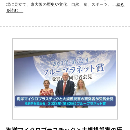
場に見立て、東大阪の歴史や文化、自然、食、スポーツ、 …
続き
「第
東
を読む
→
2
大
回
阪
全
の
国
い
収
い
納
と
写
こ
真
ろ
コ
を
ン
行
テ
っ
ス
て
ト」
見
て
体
験、
「ひ
が
し
海洋マイクロプラスチックと大規模災害の研