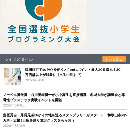
ライフスタイル
もっと見る
韓国旅行でau PAYを使うとPontaポイント最大20％還元！30
万店舗以上が対象に【9月30日まで】
2026年8月8日
ノーベル賞受賞・白川英樹博士が小中高生を直接指導 名城大学が講演会と導
電性プラスチック実験イベントを開催
2026年8月8日
豊臣秀吉・秀長兄弟ゆかりの地を巡るスタンプラリーがスタート 和歌山市内5
カ所・近畿6カ所を巡り限定グッズをもらおう
2026年8月8日