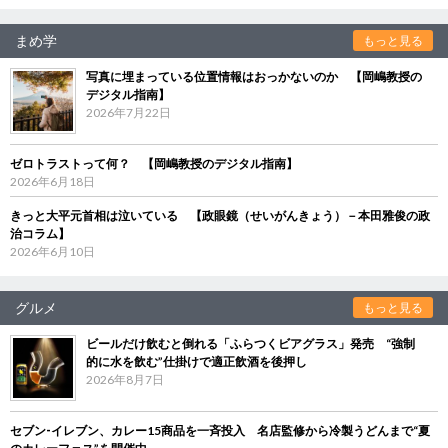
まめ学
もっと見る
写真に埋まっている位置情報はおっかないのか 【岡嶋教授の
デジタル指南】
2026年7月22日
ゼロトラストって何？ 【岡嶋教授のデジタル指南】
2026年6月18日
きっと大平元首相は泣いている 【政眼鏡（せいがんきょう）－本田雅俊の政
治コラム】
2026年6月10日
グルメ
もっと見る
ビールだけ飲むと倒れる「ふらつくビアグラス」発売 “強制
的に水を飲む”仕掛けで適正飲酒を後押し
2026年8月7日
セブン‐イレブン、カレー15商品を一斉投入 名店監修から冷製うどんまで“夏