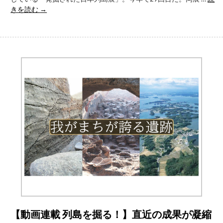
島
【動
きを読む
→
2023』
画
を
連
超
載
解
列
説〜
島
遺
を
跡
掘
か
る！】
ら
直
読
近
み
の
解
成
く
果
多
が
様
凝
な
縮
歴
さ
史
れ
文
た
化
【動画連載 列島を掘る！】直近の成果が凝縮
『発