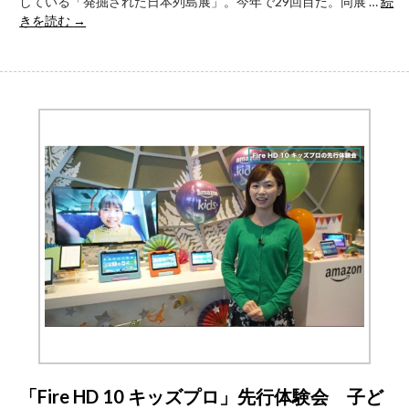
している「発掘された日本列島展」。今年で29回目だ。同展 …
続
コ
【連
きを読む
→
ラ
載
ボ
列
メ
島
ニ
を
ュ
掘
ー
る！】
展
直
開
近
の
成
果
が
凝
縮
さ
れ
た
『発
掘
「Fire HD 10 キッズプロ」先行体験会 子ど
さ