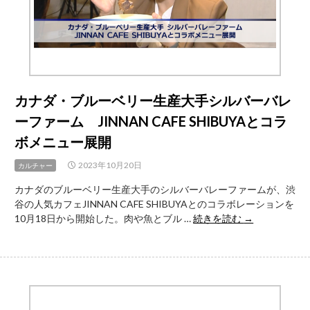
キ
ャ
ン
パ
ス
DX
を
カナダ・ブルーベリー生産大手シルバーバレ
推
ーファーム JINNAN CAFE SHIBUYAとコラ
進
専
ボメニュー展開
修
大
2023年10月20日
カルチャー
学
カナダのブルーベリー生産大手のシルバーバレーファームが、渋
が
谷の人気カフェJINNAN CAFE SHIBUYAとのコラボレーションを
記
カ
10月18日から開始した。肉や魚とブル …
続きを読む
→
者
ナ
懇
ダ・
談
ブ
会
ル
を
ー
開
ベ
催