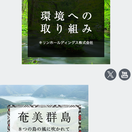
ゲ
大
ー
規
模
シ
災
害
ョ
の
ン
研
究
者
が
受
賞
会
見
旭
硝
子
財
団
主
催