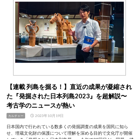
リ
ー
生
産
大
手
シ
ル
バ
ー
バ
レ
ー
【連載 列島を掘る！】直近の成果が凝縮され
フ
た『発掘された日本列島2023』を超解説〜
ァ
ー
考古学のニュースが熱い
ム
JINNAN
2023年10月19日
カルチャー
CAFE
日本国内で行われている数多くの発掘調査の成果を国民に知ら
SHIBUYA
せ、埋蔵文化財の保護について理解を深める目的で文化庁が開催
と