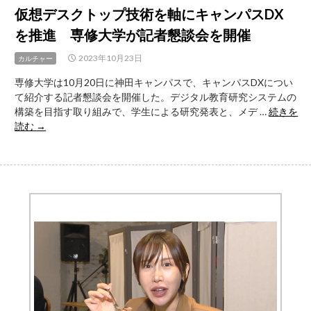
仮想デスクトップ技術を軸にキャンパスDX
を推進 専修大学が記者懇談会を開催
2023年10月23日
カルチャー
専修大学は10月20日に神田キャンパスで、キャンパスDXについ
て紹介する記者懇談会を開催した。デジタル教育研究システムの
構築を目指す取り組みで、学生による研究発表と、メデ …
続きを
仮
読む
→
想
デ
ス
ク
ト
ッ
プ
技
術
を
軸
に