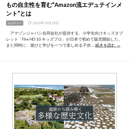
もの自主性を育む“Amazon流エデュテインメ
れ
た
ント”とは
日
本
2023年10月19日
カルチャー
列
アマゾンジャパン合同会社が提供する、小学生向けキッズタブ
島
レット「Fire HD 10 キッズプロ」が日本で初めて販売開始した。
2023』
「Fire
また同時に、遊びと学びを一つで楽しめる子供 …
続きを読む
→
を
HD
超
10
解
キ
説〜
ッ
考
ズ
古
プ
学
ロ」
の
先
ニ
行
ュ
体
ー
験
ス
会
が
子
熱