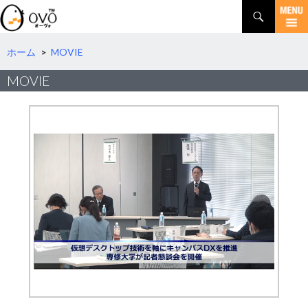
検
索
コ
ン
テ
ホーム
>
MOVIE
ン
MOVIE
ツ
へ
移
動