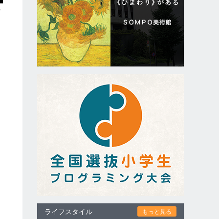
の
は
、
な
ライフスタイル
もっと見る