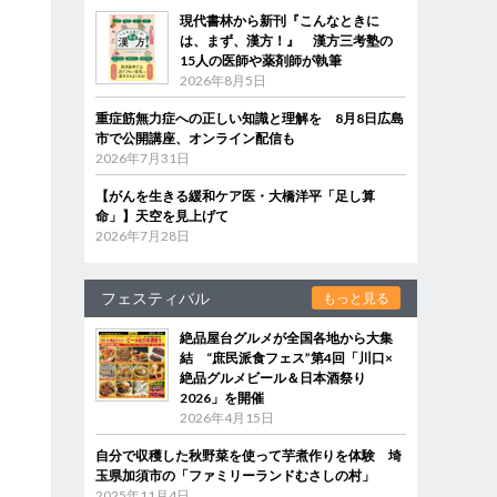
現代書林から新刊『こんなときに
は、まず、漢方！』 漢方三考塾の
15人の医師や薬剤師が執筆
2026年8月5日
重症筋無力症への正しい知識と理解を 8月8日広島
市で公開講座、オンライン配信も
2026年7月31日
【がんを生きる緩和ケア医・大橋洋平「足し算
命」】天空を見上げて
2026年7月28日
フェスティバル
もっと見る
絶品屋台グルメが全国各地から大集
結 “庶民派食フェス”第4回「川口×
絶品グルメビール＆日本酒祭り
2026」を開催
2026年4月15日
自分で収穫した秋野菜を使って芋煮作りを体験 埼
玉県加須市の「ファミリーランドむさしの村」
2025年11月4日