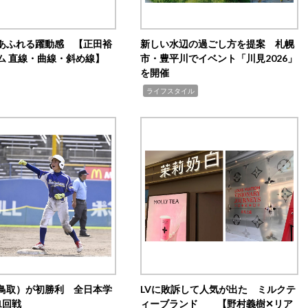
あふれる躍動感 【正田裕
新しい水辺の過ごし方を提案 札幌
ム 直線・曲線・斜め線】
市・豊平川でイベント「川見2026」
を開催
,
ライフスタイル
鳥取）が初勝利 全日本学
LVに敗訴して人気が出た ミルクテ
1回戦
ィーブランド 【野村義樹✕リア