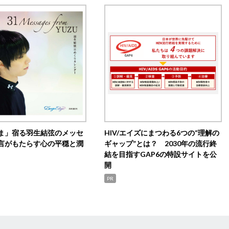
ま」宿る羽生結弦のメッセ
HIV/エイズにまつわる6つの“理解の
言がもたらす心の平穏と潤
ギャップ”とは？ 2030年の流行終
結を目指すGAP6の特設サイトを公
開
PR