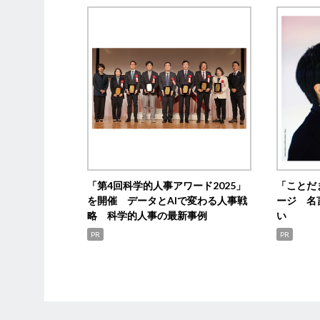
「第4回科学的人事アワード2025」
「ことだ
を開催 データとAIで変わる人事戦
ージ 名
略 科学的人事の最新事例
い
PR
PR