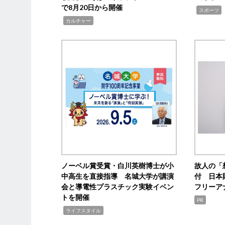
で8月20日から開催
,
スポーツ
,
カルチャー
ノーベル賞受賞・白川英樹博士が小
故人の「
中高生を直接指導 名城大学が講演
付 日本
会と導電性プラスチック実験イベン
フリーア
トを開催
PR
,
ライフスタイル