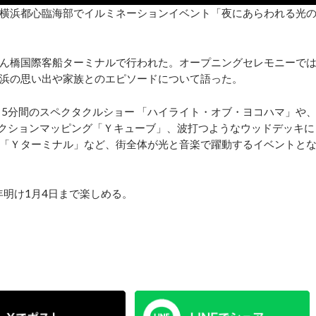
横浜都⼼臨海部でイルミネーションイベント「夜にあらわれる光
ん橋国際客船ターミナルで行われた。オープニングセレモニーで
浜の思い出や家族とのエピソードについて語った。
る5分間のスペクタクルショー 「ハイライト・オブ・ヨコハマ」や
ェクションマッピング「Ｙキューブ」、波打つようなウッドデッキに
「Ｙターミナル」など、街全体が光と音楽で躍動するイベントと
年明け1⽉4⽇まで楽しめる。