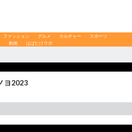
ファッション
グルメ
カルチャー
スポーツ
ス
動画
はばたけラボ
ヨ2023