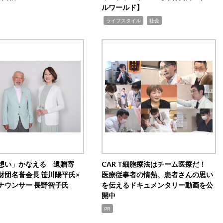
ルワールド】
,
,
ライフスタイル
社会
想い」かなえる 遺贈寄
CAR T細胞療法はチーム医療だ！
財団名誉会長 笹川陽平氏×
医療従事者の情熱、患者さんの思い
ナウンサー 長野智子氏
を伝えるドキュメンタリー動画を公
開中
PR