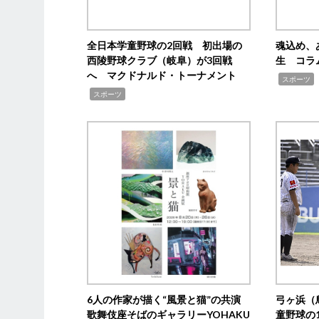
全日本学童野球の2回戦 初出場の
魂込め、
西陵野球クラブ（岐阜）が3回戦
生 コラ
へ マクドナルド・トーナメント
,
スポーツ
,
スポーツ
6人の作家が描く“風景と猫”の共演
弓ヶ浜（
歌舞伎座そばのギャラリーYOHAKU
童野球の