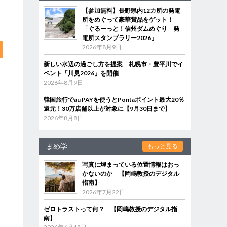
【参加無料】長野県内12カ所の発電
所をめぐって豪華賞品をゲット！
「ぐるーっと！信州ダムめぐり 発
電所スタンプラリー2026」
2026年8月9日
新しい水辺の過ごし方を提案 札幌市・豊平川でイ
ベント「川見2026」を開催
2026年8月9日
韓国旅行でau PAYを使うとPontaポイント最大20％
還元！30万店舗以上が対象に【9月30日まで】
2026年8月8日
まめ学
もっと見る
写真に埋まっている位置情報はおっ
かないのか 【岡嶋教授のデジタル
指南】
2026年7月22日
ゼロトラストって何？ 【岡嶋教授のデジタル指
南】