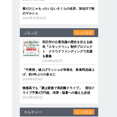
春だけじゃもったいないさくらの名所、加治川で秋
のマルシェ
2025年10月23日
ふむふむ
もっと見る
四日市の公害克服の歴史を伝える絵
本『スモックリン』制作プロジェク
ト クラウドファンディングで支援
を募集
2026年8月5日
「中東発」値上げラッシュが本格化 飲食料品値上
げ、約3年ぶりの多さに
2026年8月4日
物価高でも「夏は家族で長距離ドライブ」 宿泊ド
ライブ予算4万円超、渋滞・猛暑への備えも必須
2026年8月3日
カルチャー
もっと見る