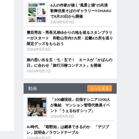
6人の作家が描く“風景と猫”の共演
歌舞伎座そばのギャラリーYOHAKU
で8月20日から開催
2026年8月9日
豊臣秀吉・秀長兄弟ゆかりの地を巡るスタンプラリ
ーがスタート 和歌山市内5カ所・近畿6カ所を巡り
限定グッズをもらおう
2026年8月8日
旅の思い出を五・七・五で！ エースが「かばんの
日」に合わせ「旅行川柳コンテスト」を開催
2026年8月7日
動画
もっと見る
「100歳現役」目指すシニア1500人
が集結 マンション管理代務員イベ
ント「うぇるねすシップ」
2026年8月4日
AI時代、「暗黙知」は継承できるのか 「デジブ
レ」説明会／ラウンドテーブル
2026年8月3日