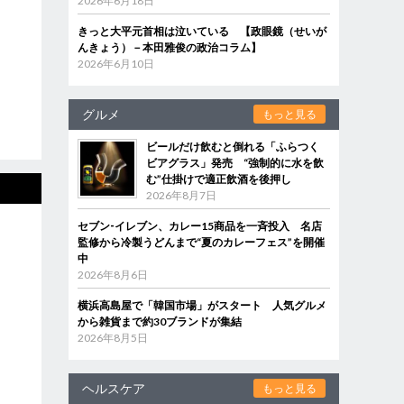
2026年6月18日
きっと大平元首相は泣いている 【政眼鏡（せいが
んきょう）－本田雅俊の政治コラム】
2026年6月10日
グルメ
もっと見る
ビールだけ飲むと倒れる「ふらつく
ビアグラス」発売 “強制的に水を飲
む”仕掛けで適正飲酒を後押し
2026年8月7日
セブン‐イレブン、カレー15商品を一斉投入 名店
監修から冷製うどんまで“夏のカレーフェス”を開催
中
2026年8月6日
横浜高島屋で「韓国市場」がスタート 人気グルメ
から雑貨まで約30ブランドが集結
2026年8月5日
ヘルスケア
もっと見る