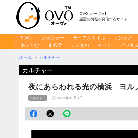
OVO [オーヴォ]
話題の情報を発信するサイト
コンテンツへ移動
検
SDGs
ジェンダー
ライフスタイル
エンタメ
索
おでかけ
まめ学
デジもの
ペット
ビジネ
ホーム
>
カルチャー
カルチャー
夜にあらわれる光の横浜 ヨルノ
2023年12月1日
カルチャー