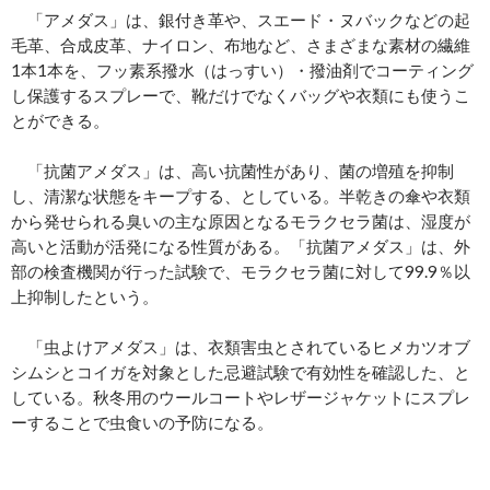
「アメダス」は、銀付き革や、スエード・ヌバックなどの起
毛革、合成皮革、ナイロン、布地など、さまざまな素材の繊維
1本1本を、フッ素系撥水（はっすい）・撥油剤でコーティング
し保護するスプレーで、靴だけでなくバッグや衣類にも使うこ
とができる。
「抗菌アメダス」は、高い抗菌性があり、菌の増殖を抑制
し、清潔な状態をキープする、としている。半乾きの傘や衣類
から発せられる臭いの主な原因となるモラクセラ菌は、湿度が
高いと活動が活発になる性質がある。「抗菌アメダス」は、外
部の検査機関が行った試験で、モラクセラ菌に対して99.9％以
上抑制したという。
「虫よけアメダス」は、衣類害虫とされているヒメカツオブ
シムシとコイガを対象とした忌避試験で有効性を確認した、と
している。秋冬用のウールコートやレザージャケットにスプレ
ーすることで虫食いの予防になる。