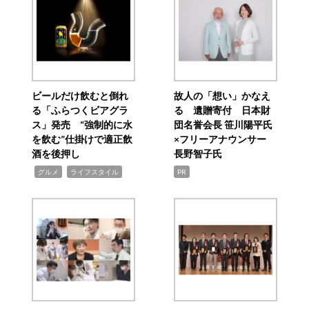
ビールだけ飲むと倒れ
故人の「想い」かなえ
る「ふらつくビアグラ
る 遺贈寄付 日本財
ス」発売 “強制的に水
団名誉会長 笹川陽平氏
を飲む”仕掛けで適正飲
×フリーアナウンサー
酒を後押し
長野智子氏
,
,
グルメ
ライフスタイル
PR