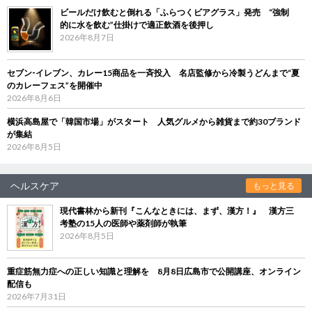
ビールだけ飲むと倒れる「ふらつくビアグラス」発売 “強制
的に水を飲む”仕掛けで適正飲酒を後押し
2026年8月7日
セブン‐イレブン、カレー15商品を一斉投入 名店監修から冷製うどんまで“夏
のカレーフェス”を開催中
2026年8月6日
横浜高島屋で「韓国市場」がスタート 人気グルメから雑貨まで約30ブランド
が集結
2026年8月5日
ヘルスケア
もっと見る
現代書林から新刊『こんなときには、まず、漢方！』 漢方三
考塾の15人の医師や薬剤師が執筆
2026年8月5日
重症筋無力症への正しい知識と理解を 8月8日広島市で公開講座、オンライン
配信も
2026年7月31日