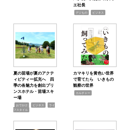
エ社長
,
,
デジもの
ビジネス
夏の苗場が夏のアクテ
カマキリを黄色い世界
ィビティー拡充へ 四
で育てたら いきもの
季の各魅力を創出プリ
観察の世界
ンスホテル・苗場スキ
,
カルチャー
ー場
,
,
,
おでかけ
ビジネス
ライ
フスタイル