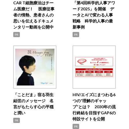
CAR T細胞療法はチー
「第4回科学的人事アワ
ム医療だ！ 医療従事
ード2025」を開催 デ
者の情熱、患者さんの
ータとAIで変わる人事
思いを伝えるドキュメ
戦略 科学的人事の最
ンタリー動画を公開中
新事例
PR
PR
「ことだま」宿る羽生
HIV/エイズにまつわる6
結弦のメッセージ 名
つの“理解のギャッ
言がもたらす心の平穏
プ”とは？ 2030年の流
と潤い
行終結を目指すGAP6の
特設サイトを公開
PR
PR