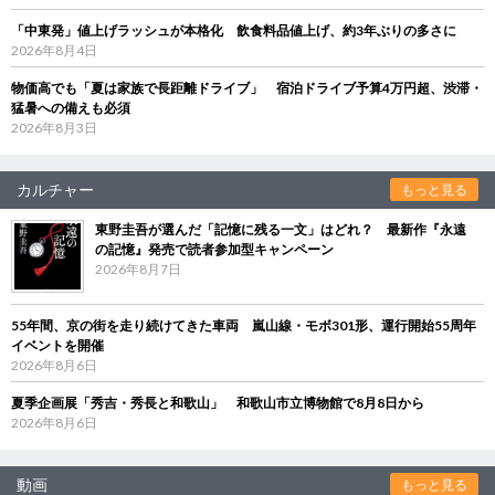
「中東発」値上げラッシュが本格化 飲食料品値上げ、約3年ぶりの多さに
2026年8月4日
物価高でも「夏は家族で長距離ドライブ」 宿泊ドライブ予算4万円超、渋滞・
猛暑への備えも必須
2026年8月3日
カルチャー
もっと見る
東野圭吾が選んだ「記憶に残る一文」はどれ？ 最新作『永遠
の記憶』発売で読者参加型キャンペーン
2026年8月7日
55年間、京の街を走り続けてきた車両 嵐山線・モボ301形、運行開始55周年
イベントを開催
2026年8月6日
夏季企画展「秀吉・秀長と和歌山」 和歌山市立博物館で8月8日から
2026年8月6日
動画
もっと見る