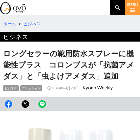
検
索
コ
ン
テ
ホーム
>
ビジネス
ン
ビジネス
ツ
へ
移
ロングセラーの靴用防水スプレーに機
動
能性プラス コロンブスが「抗菌アメ
ダス」と「虫よけアメダス」追加
Kyodo Weekly
2024年4月23日
ビジネス
ファッション