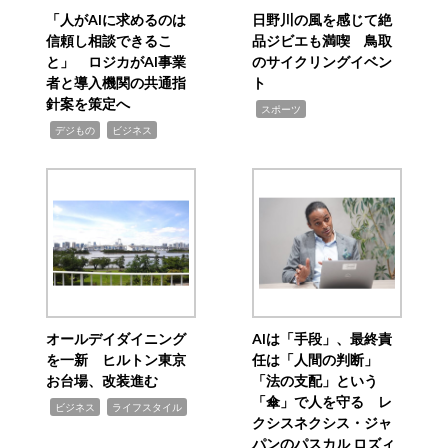
「人がAIに求めるのは
日野川の風を感じて絶
信頼し相談できるこ
品ジビエも満喫 鳥取
と」 ロジカがAI事業
のサイクリングイベン
者と導入機関の共通指
ト
針案を策定へ
,
スポーツ
,
,
デジもの
ビジネス
オールデイダイニング
AIは「手段」、最終責
を一新 ヒルトン東京
任は「人間の判断」
お台場、改装進む
「法の支配」という
「傘」で人を守る レ
,
,
ビジネス
ライフスタイル
クシスネクシス・ジャ
パンのパスカル ロズィ