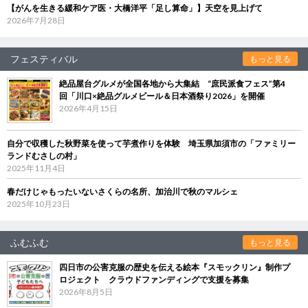
【がんを生きる緩和ケア医・大橋洋平「足し算命」】天空を見上げて
2026年7月28日
フェスティバル
もっと見る
絶品屋台グルメが全国各地から大集結 “庶民派食フェス”第4
回「川口×絶品グルメビール＆日本酒祭り2026」を開催
2026年4月15日
自分で収穫した秋野菜を使って芋煮作りを体験 埼玉県加須市の「ファミリー
ランドむさしの村」
2025年11月4日
春だけじゃもったいないさくらの名所、加治川で秋のマルシェ
2025年10月23日
ふむふむ
もっと見る
四日市の公害克服の歴史を伝える絵本『スモックリン』制作プ
ロジェクト クラウドファンディングで支援を募集
2026年8月5日