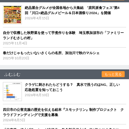
絶品屋台グルメが全国各地から大集結 “庶民派食フェス”第4
回「川口×絶品グルメビール＆日本酒祭り2026」を開催
2026年4月15日
自分で収穫した秋野菜を使って芋煮作りを体験 埼玉県加須市の「ファミリー
ランドむさしの村」
2025年11月4日
春だけじゃもったいないさくらの名所、加治川で秋のマルシェ
2025年10月23日
ふむふむ
もっと見る
クラゲに刺されたらどうする？ 真水で洗うのはNG、正しい
応急処置を知っておこう
2026年8月10日
四日市の公害克服の歴史を伝える絵本『スモックリン』制作プロジェクト ク
ラウドファンディングで支援を募集
2026年8月5日