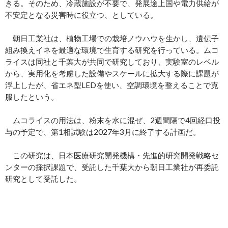
きる。そのため、冷蔵施設が不要で、発展途上国や電力供給が
不安定となる災害時に役立つ、としている。
朝日工業社は、植物工場での栽培ノウハウを生かし、遺伝子
組み換えイネを最適な環境で生育する研究を行っている。ムコ
ライスは同社と千葉大が共同で研究しており、実験室のレベル
から、実用化を考慮した設備やスケールに拡大する際に課題が
浮上したが、省エネ型LEDを使い、空調環境を整えることで克
服したという。
ムコライスの用法は、粉末を水に混ぜ、2週間隔で4回経口投
与の予定で、第1相試験は2027年3月に終了する計画だ。
この研究は、日本医療研究開発機構・先進的研究開発戦略セ
ンターの採択課題で、受託した千葉大から朝日工業社が再委託
研究として受託した。