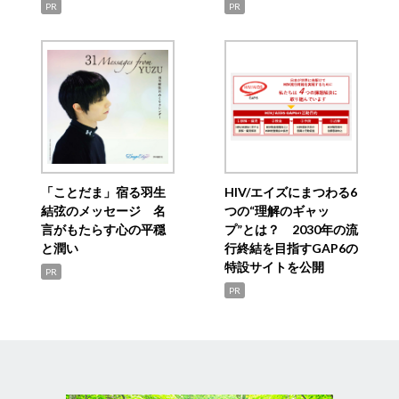
PR
PR
「ことだま」宿る羽生
HIV/エイズにまつわる6
結弦のメッセージ 名
つの“理解のギャッ
言がもたらす心の平穏
プ”とは？ 2030年の流
と潤い
行終結を目指すGAP6の
特設サイトを公開
PR
PR