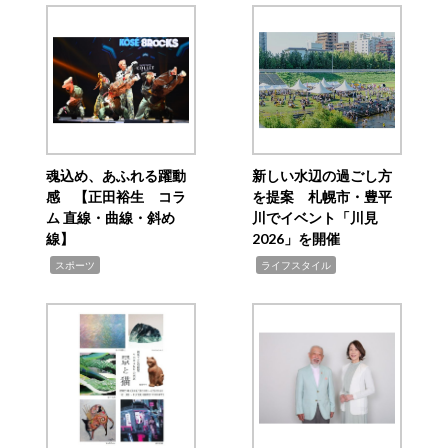
魂込め、あふれる躍動
新しい水辺の過ごし方
感 【正田裕生 コラ
を提案 札幌市・豊平
ム 直線・曲線・斜め
川でイベント「川見
線】
2026」を開催
,
,
スポーツ
ライフスタイル