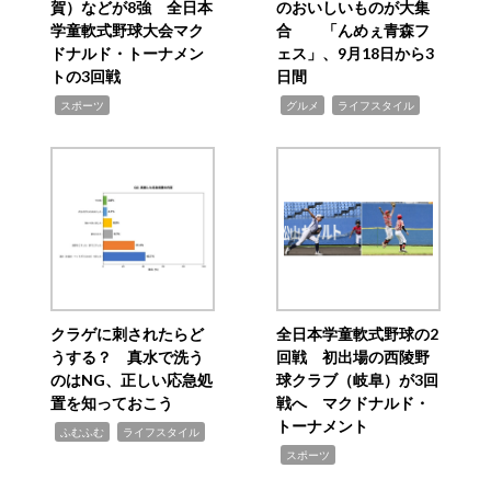
賀）などが8強 全日本
のおいしいものが大集
学童軟式野球大会マク
合 「んめぇ青森フ
ドナルド・トーナメン
ェス」、9月18日から3
トの3回戦
日間
,
,
,
スポーツ
グルメ
ライフスタイル
クラゲに刺されたらど
全日本学童軟式野球の2
うする？ 真水で洗う
回戦 初出場の西陵野
のはNG、正しい応急処
球クラブ（岐阜）が3回
置を知っておこう
戦へ マクドナルド・
トーナメント
,
,
ふむふむ
ライフスタイル
,
スポーツ