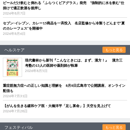
ビールだけ飲むと倒れる「ふらつくビアグラス」発売 “強制的に水を飲む”仕
掛けで適正飲酒を後押し
2026年8月7日
セブン‐イレブン、カレー15商品を一斉投入 名店監修から冷製うどんまで“夏
のカレーフェス”を開催中
2026年8月6日
ヘルスケア
もっと見る
現代書林から新刊『こんなときには、まず、漢方！』 漢方三
考塾の15人の医師や薬剤師が執筆
2026年8月5日
重症筋無力症への正しい知識と理解を 8月8日広島市で公開講座、オンライン
配信も
2026年7月31日
【がんを生きる緩和ケア医・大橋洋平「足し算命」】天空を見上げて
2026年7月28日
フェスティバル
もっと見る