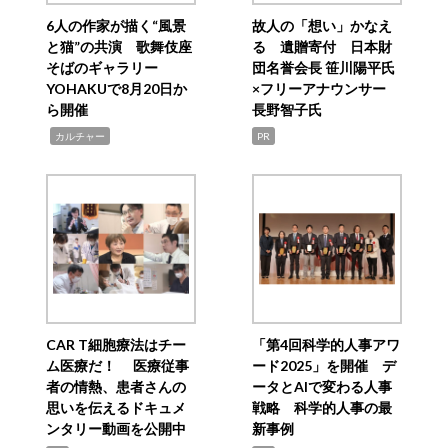
6人の作家が描く“風景
故人の「想い」かなえ
と猫”の共演 歌舞伎座
る 遺贈寄付 日本財
そばのギャラリー
団名誉会長 笹川陽平氏
YOHAKUで8月20日か
×フリーアナウンサー
ら開催
長野智子氏
,
カルチャー
PR
CAR T細胞療法はチー
「第4回科学的人事アワ
ム医療だ！ 医療従事
ード2025」を開催 デ
者の情熱、患者さんの
ータとAIで変わる人事
思いを伝えるドキュメ
戦略 科学的人事の最
ンタリー動画を公開中
新事例