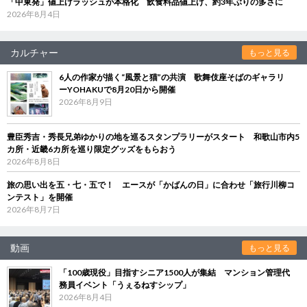
「中東発」値上げラッシュが本格化 飲食料品値上げ、約3年ぶりの多さに
2026年8月4日
カルチャー
もっと見る
6人の作家が描く“風景と猫”の共演 歌舞伎座そばのギャラリ
ーYOHAKUで8月20日から開催
2026年8月9日
豊臣秀吉・秀長兄弟ゆかりの地を巡るスタンプラリーがスタート 和歌山市内5
カ所・近畿6カ所を巡り限定グッズをもらおう
2026年8月8日
旅の思い出を五・七・五で！ エースが「かばんの日」に合わせ「旅行川柳コ
ンテスト」を開催
2026年8月7日
動画
もっと見る
「100歳現役」目指すシニア1500人が集結 マンション管理代
務員イベント「うぇるねすシップ」
2026年8月4日