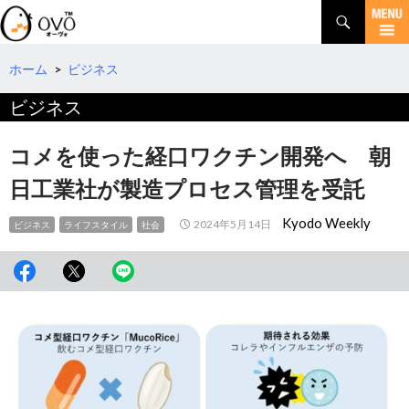
検
索
コ
ン
テ
ホーム
>
ビジネス
ン
ビジネス
ツ
へ
移
コメを使った経口ワクチン開発へ 朝
動
日工業社が製造プロセス管理を受託
Kyodo Weekly
2024年5月14日
ビジネス
ライフスタイル
社会