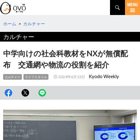
検
索
コ
ン
テ
ホーム
>
カルチャー
ン
カルチャー
ツ
へ
移
中学向けの社会科教材をNXが無償配
動
布 交通網や物流の役割を紹介
Kyodo Weekly
2024年6月13日
カルチャー
ライフスタイル