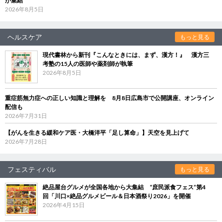
が集結
2026年8月5日
ヘルスケア
もっと見る
現代書林から新刊『こんなときには、まず、漢方！』 漢方三
考塾の15人の医師や薬剤師が執筆
2026年8月5日
重症筋無力症への正しい知識と理解を 8月8日広島市で公開講座、オンライン
配信も
2026年7月31日
【がんを生きる緩和ケア医・大橋洋平「足し算命」】天空を見上げて
2026年7月28日
フェスティバル
もっと見る
絶品屋台グルメが全国各地から大集結 “庶民派食フェス”第4
回「川口×絶品グルメビール＆日本酒祭り2026」を開催
2026年4月15日