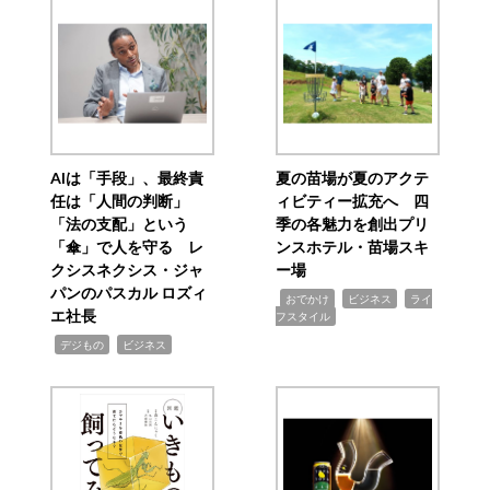
AIは「手段」、最終責
夏の苗場が夏のアクテ
任は「人間の判断」
ィビティー拡充へ 四
「法の支配」という
季の各魅力を創出プリ
「傘」で人を守る レ
ンスホテル・苗場スキ
クシスネクシス・ジャ
ー場
パンのパスカル ロズィ
,
,
,
おでかけ
ビジネス
ライ
エ社長
フスタイル
,
,
デジもの
ビジネス