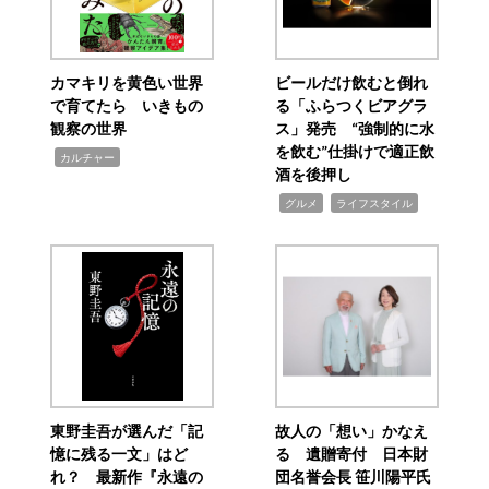
カマキリを黄色い世界
ビールだけ飲むと倒れ
で育てたら いきもの
る「ふらつくビアグラ
観察の世界
ス」発売 “強制的に水
を飲む”仕掛けで適正飲
,
カルチャー
酒を後押し
,
,
グルメ
ライフスタイル
東野圭吾が選んだ「記
故人の「想い」かなえ
憶に残る一文」はど
る 遺贈寄付 日本財
れ？ 最新作『永遠の
団名誉会長 笹川陽平氏