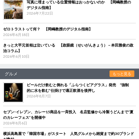
写真に埋まっている位置情報はおっかないのか 【岡嶋教授の
デジタル指南】
2026年7月22日
ゼロトラストって何？ 【岡嶋教授のデジタル指南】
2026年6月18日
きっと大平元首相は泣いている 【政眼鏡（せいがんきょう）－本田雅俊の政
治コラム】
2026年6月10日
グルメ
もっと見る
ビールだけ飲むと倒れる「ふらつくビアグラス」発売 “強制
的に水を飲む”仕掛けで適正飲酒を後押し
2026年8月7日
セブン‐イレブン、カレー15商品を一斉投入 名店監修から冷製うどんまで“夏
のカレーフェス”を開催中
2026年8月6日
横浜高島屋で「韓国市場」がスタート 人気グルメから雑貨まで約30ブランド