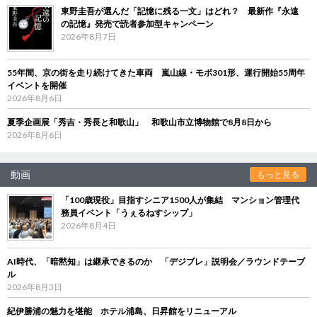
東野圭吾が選んだ「記憶に残る一文」はどれ？ 最新作『永遠
の記憶』発売で読者参加型キャンペーン
2026年8月7日
55年間、京の街を走り続けてきた車両 嵐山線・モボ301形、運行開始55周年
イベントを開催
2026年8月6日
夏季企画展「秀吉・秀長と和歌山」 和歌山市立博物館で8月8日から
2026年8月6日
動画
もっと見る
「100歳現役」目指すシニア1500人が集結 マンション管理代
務員イベント「うぇるねすシップ」
2026年8月4日
AI時代、「暗黙知」は継承できるのか 「デジブレ」説明会／ラウンドテーブ
ル
2026年8月3日
紀伊勝浦の魅力を堪能 ホテル浦島、日昇館をリニューアル