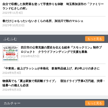
自分で収穫した秋野菜を使って芋煮作りを体験 埼玉県加須市の「ファミリー
ランドむさしの村」
2025年11月4日
春だけじゃもったいないさくらの名所、加治川で秋のマルシェ
2025年10月23日
ふむふむ
もっと見る
四日市の公害克服の歴史を伝える絵本『スモックリン』制作プ
ロジェクト クラウドファンディングで支援を募集
2026年8月5日
「中東発」値上げラッシュが本格化 飲食料品値上げ、約3年ぶりの多さに
2026年8月4日
物価高でも「夏は家族で長距離ドライブ」 宿泊ドライブ予算4万円超、渋滞・
猛暑への備えも必須
2026年8月3日
カルチャー
もっと見る