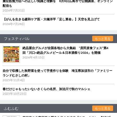
重症筋無力症への正しい知識と理解を 8月8日広島市で公開講座、オンライン
配信も
2026年7月31日
【がんを生きる緩和ケア医・大橋洋平「足し算命」】天空を見上げて
2026年7月28日
フェスティバル
もっと見る
絶品屋台グルメが全国各地から大集結 “庶民派食フェス”第4
回「川口×絶品グルメビール＆日本酒祭り2026」を開催
2026年4月15日
自分で収穫した秋野菜を使って芋煮作りを体験 埼玉県加須市の「ファミリー
ランドむさしの村」
2025年11月4日
春だけじゃもったいないさくらの名所、加治川で秋のマルシェ
2025年10月23日
ふむふむ
もっと見る