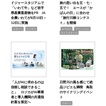
ドジャースタジアムで
旅の思い出を五・七・
「いわて牛」など岩手
五で！ エースが「か
県産農畜産物をPR JA
ばんの日」に合わせ
全農いわてが8月10日～
「旅行川柳コンテス
12日に実施
ト」を開催
,
,
,
,
,
スポーツ
ビジネス
おでかけ
ファッション
ライフスタイル
「人がAIに求めるのは
日野川の風を感じて絶
信頼し相談できるこ
品ジビエも満喫 鳥取
と」 ロジカがAI事業
のサイクリングイベン
者と導入機関の共通指
ト
針案を策定へ
,
スポーツ