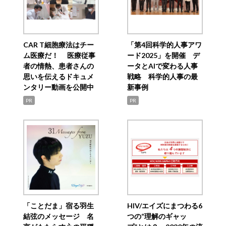
CAR T細胞療法はチー
「第4回科学的人事アワ
ム医療だ！ 医療従事
ード2025」を開催 デ
者の情熱、患者さんの
ータとAIで変わる人事
思いを伝えるドキュメ
戦略 科学的人事の最
ンタリー動画を公開中
新事例
PR
PR
「ことだま」宿る羽生
HIV/エイズにまつわる6
結弦のメッセージ 名
つの“理解のギャッ