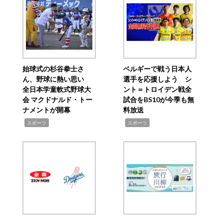
始球式の杉谷拳士さ
ベルギーで戦う日本人
ん、野球に熱い思い
選手を応援しよう シ
全日本学童軟式野球大
ント＝トロイデン戦全
会 マクドナルド・トー
試合をBS10が今季も無
ナメントが開幕
料放送
,
,
スポーツ
スポーツ