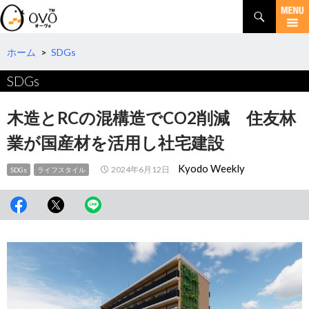
検
索
コ
ン
テ
ホーム
>
SDGs
ン
SDGs
ツ
へ
移
木造とRCの混構造でCO2削減 住友林
動
業が国産材を活用し社宅建設
Kyodo Weekly
2024年6月12日
SDGs
ライフスタイル