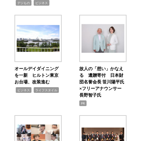
,
,
デジもの
ビジネス
オールデイダイニング
故人の「想い」かなえ
を一新 ヒルトン東京
る 遺贈寄付 日本財
お台場、改装進む
団名誉会長 笹川陽平氏
×フリーアナウンサー
,
,
ビジネス
ライフスタイル
長野智子氏
PR