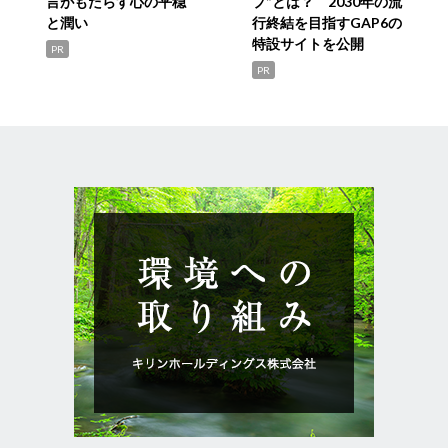
言がもたらす心の平穏
プ”とは？ 2030年の流
と潤い
行終結を目指すGAP6の
特設サイトを公開
PR
PR