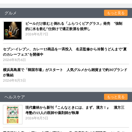
グルメ
もっと見る
ビールだけ飲むと倒れる「ふらつくビアグラス」発売 “強制
的に水を飲む”仕掛けで適正飲酒を後押し
2026年8月7日
セブン‐イレブン、カレー15商品を一斉投入 名店監修から冷製うどんまで“夏
のカレーフェス”を開催中
2026年8月6日
横浜高島屋で「韓国市場」がスタート 人気グルメから雑貨まで約30ブランド
が集結
2026年8月5日
ヘルスケア
もっと見る
現代書林から新刊『こんなときには、まず、漢方！』 漢方三
考塾の15人の医師や薬剤師が執筆
2026年8月5日