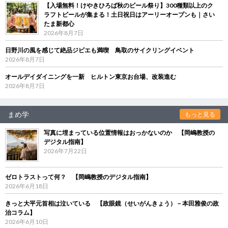
【入場無料！けやきひろば秋のビール祭り】300種類以上のク
ラフトビールが集まる！土日祝日はアーリーオープンも｜さい
たま新都心
2026年8月7日
日野川の風を感じて絶品ジビエも満喫 鳥取のサイクリングイベント
2026年8月7日
オールデイダイニングを一新 ヒルトン東京お台場、改装進む
2026年8月7日
まめ学
もっと見る
写真に埋まっている位置情報はおっかないのか 【岡嶋教授の
デジタル指南】
2026年7月22日
ゼロトラストって何？ 【岡嶋教授のデジタル指南】
2026年6月18日
きっと大平元首相は泣いている 【政眼鏡（せいがんきょう）－本田雅俊の政
治コラム】
2026年6月10日