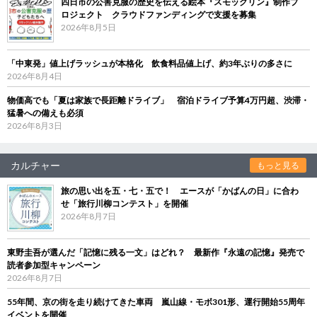
四日市の公害克服の歴史を伝える絵本『スモックリン』制作プ
ロジェクト クラウドファンディングで支援を募集
2026年8月5日
「中東発」値上げラッシュが本格化 飲食料品値上げ、約3年ぶりの多さに
2026年8月4日
物価高でも「夏は家族で長距離ドライブ」 宿泊ドライブ予算4万円超、渋滞・
猛暑への備えも必須
2026年8月3日
カルチャー
もっと見る
旅の思い出を五・七・五で！ エースが「かばんの日」に合わ
せ「旅行川柳コンテスト」を開催
2026年8月7日
東野圭吾が選んだ「記憶に残る一文」はどれ？ 最新作『永遠の記憶』発売で
読者参加型キャンペーン
2026年8月7日
55年間、京の街を走り続けてきた車両 嵐山線・モボ301形、運行開始55周年
イベントを開催