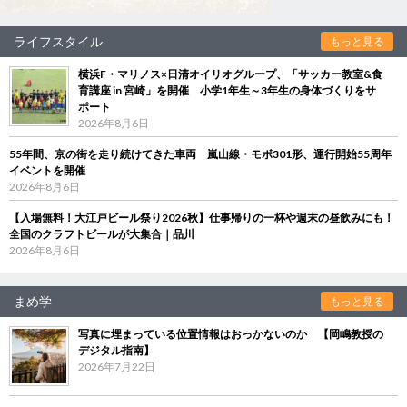
ライフスタイル
もっと見る
横浜F・マリノス×日清オイリオグループ、「サッカー教室&食
育講座 in 宮崎」を開催 小学1年生～3年生の身体づくりをサ
ポート
2026年8月6日
55年間、京の街を走り続けてきた車両 嵐山線・モボ301形、運行開始55周年
イベントを開催
2026年8月6日
【入場無料！大江戸ビール祭り2026秋】仕事帰りの一杯や週末の昼飲みにも！
全国のクラフトビールが大集合｜品川
2026年8月6日
まめ学
もっと見る
写真に埋まっている位置情報はおっかないのか 【岡嶋教授の
デジタル指南】
2026年7月22日