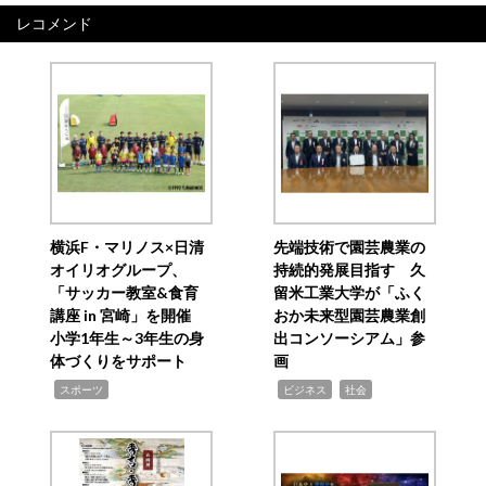
レコメンド
横浜F・マリノス×日清
先端技術で園芸農業の
オイリオグループ、
持続的発展目指す 久
「サッカー教室&食育
留米工業大学が「ふく
講座 in 宮崎」を開催
おか未来型園芸農業創
小学1年生～3年生の身
出コンソーシアム」参
体づくりをサポート
画
,
,
,
スポーツ
ビジネス
社会