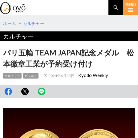
検
索
コ
ン
テ
ホーム
>
カルチャー
ン
カルチャー
ツ
へ
移
パリ五輪 TEAM JAPAN記念メダル 松
動
本徽章工業が予約受け付け
Kyodo Weekly
2024年6月23日
カルチャー
ビジネス