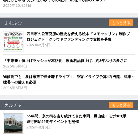
2025年10月23日
ふむふむ
もっと見る
四日市の公害克服の歴史を伝える絵本『スモックリン』制作プ
ロジェクト クラウドファンディングで支援を募集
2026年8月5日
「中東発」値上げラッシュが本格化 飲食料品値上げ、約3年ぶりの多さに
2026年8月4日
物価高でも「夏は家族で長距離ドライブ」 宿泊ドライブ予算4万円超、渋滞・
猛暑への備えも必須
2026年8月3日
カルチャー
もっと見る
55年間、京の街を走り続けてきた車両 嵐山線・モボ301形、
運行開始55周年イベントを開催
2026年8月6日