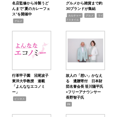
名店監修から冷製うど
グルメから雑貨まで約
んまで“夏のカレーフェ
30ブランドが集結
ス”を開催中
,
,
,
カルチャー
グルメ
ライ
フスタイル
,
グルメ
行革甲子園 沼尾波子
故人の「想い」かなえ
東洋大学教授 連載
る 遺贈寄付 日本財
「よんななエコノミ
団名誉会長 笹川陽平氏
ー」
×フリーアナウンサー
長野智子氏
,
ビジネス
PR