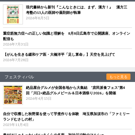
現代書林から新刊『こんなときには、まず、漢方！』 漢方三
考塾の15人の医師や薬剤師が執筆
2026年8月5日
重症筋無力症への正しい知識と理解を 8月8日広島市で公開講座、オンライン
配信も
2026年7月31日
【がんを生きる緩和ケア医・大橋洋平「足し算命」】天空を見上げて
2026年7月28日
フェスティバル
もっと見る
絶品屋台グルメが全国各地から大集結 “庶民派食フェス”第4
回「川口×絶品グルメビール＆日本酒祭り2026」を開催
2026年4月15日
自分で収穫した秋野菜を使って芋煮作りを体験 埼玉県加須市の「ファミリー
ランドむさしの村」
2025年11月4日
春だけじゃもったいないさくらの名所、加治川で秋のマルシェ