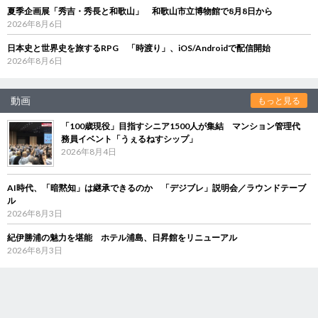
夏季企画展「秀吉・秀長と和歌山」 和歌山市立博物館で8月8日から
2026年8月6日
日本史と世界史を旅するRPG 「時渡り」、iOS/Androidで配信開始
2026年8月6日
動画
もっと見る
「100歳現役」目指すシニア1500人が集結 マンション管理代
務員イベント「うぇるねすシップ」
2026年8月4日
AI時代、「暗黙知」は継承できるのか 「デジブレ」説明会／ラウンドテーブ
ル
2026年8月3日
紀伊勝浦の魅力を堪能 ホテル浦島、日昇館をリニューアル
2026年8月3日