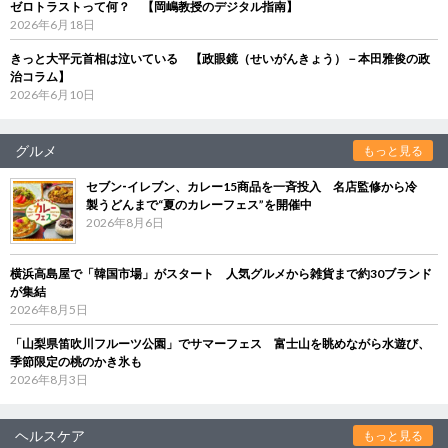
ゼロトラストって何？ 【岡嶋教授のデジタル指南】
2026年6月18日
きっと大平元首相は泣いている 【政眼鏡（せいがんきょう）－本田雅俊の政
治コラム】
2026年6月10日
グルメ
もっと見る
セブン‐イレブン、カレー15商品を一斉投入 名店監修から冷
製うどんまで“夏のカレーフェス”を開催中
2026年8月6日
横浜高島屋で「韓国市場」がスタート 人気グルメから雑貨まで約30ブランド
が集結
2026年8月5日
「山梨県笛吹川フルーツ公園」でサマーフェス 富士山を眺めながら水遊び、
季節限定の桃のかき氷も
2026年8月3日
ヘルスケア
もっと見る