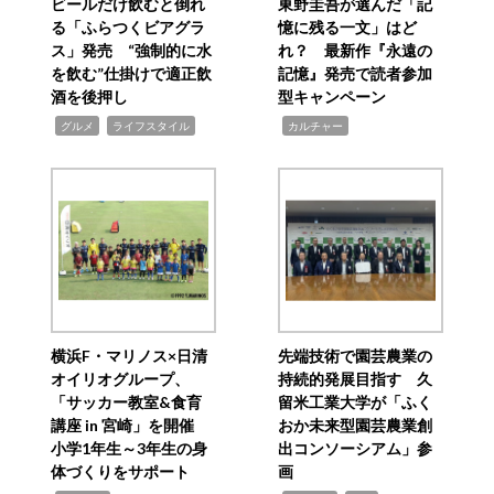
ビールだけ飲むと倒れ
東野圭吾が選んだ「記
る「ふらつくビアグラ
憶に残る一文」はど
ス」発売 “強制的に水
れ？ 最新作『永遠の
を飲む”仕掛けで適正飲
記憶』発売で読者参加
酒を後押し
型キャンペーン
,
,
,
グルメ
ライフスタイル
カルチャー
横浜F・マリノス×日清
先端技術で園芸農業の
オイリオグループ、
持続的発展目指す 久
「サッカー教室&食育
留米工業大学が「ふく
講座 in 宮崎」を開催
おか未来型園芸農業創
小学1年生～3年生の身
出コンソーシアム」参
体づくりをサポート
画