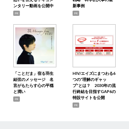
ンタリー動画を公開中
新事例
PR
PR
「ことだま」宿る羽生
HIV/エイズにまつわる6
結弦のメッセージ 名
つの“理解のギャッ
言がもたらす心の平穏
プ”とは？ 2030年の流
と潤い
行終結を目指すGAP6の
特設サイトを公開
PR
PR