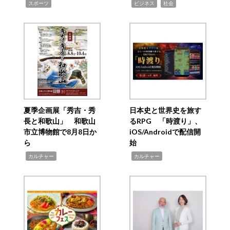
,
,
,
スポーツ
ビジネス
社会
夏季企画展「秀吉・秀
日本史と世界史を旅す
長と和歌山」 和歌山
るRPG 「時渡り」、
市立博物館で8月8日か
iOS/Androidで配信開
ら
始
,
,
カルチャー
カルチャー