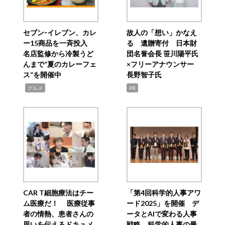
セブン‐イレブン、カレ
故人の「想い」かなえ
ー15商品を一斉投入
る 遺贈寄付 日本財
名店監修から冷製うど
団名誉会長 笹川陽平氏
んまで“夏のカレーフェ
×フリーアナウンサー
ス”を開催中
長野智子氏
,
グルメ
PR
CAR T細胞療法はチー
「第4回科学的人事アワ
ム医療だ！ 医療従事
ード2025」を開催 デ
者の情熱、患者さんの
ータとAIで変わる人事
思いを伝えるドキュメ
戦略 科学的人事の最