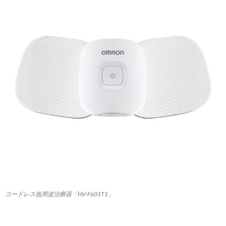
コードレス低周波治療器「HV-F601T1」