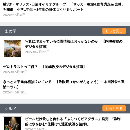
横浜F・マリノス×日清オイリオグループ、「サッカー教室&食育講座 in 宮崎」
を開催 小学1年生～3年生の身体づくりをサポート
2026年8月6日
まめ学
もっと見る
写真に埋まっている位置情報はおっかないのか 【岡嶋教授の
デジタル指南】
2026年7月22日
ゼロトラストって何？ 【岡嶋教授のデジタル指南】
2026年6月18日
きっと大平元首相は泣いている 【政眼鏡（せいがんきょう）－本田雅俊の政
治コラム】
2026年6月10日
グルメ
もっと見る
ビールだけ飲むと倒れる「ふらつくビアグラス」発売 “強制
的に水を飲む”仕掛けで適正飲酒を後押し
2026年8月7日