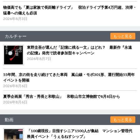
物価高でも「夏は家族で長距離ドライブ」 宿泊ドライブ予算4万円超、渋滞・
猛暑への備えも必須
2026年8月3日
カルチャー
もっと見る
東野圭吾が選んだ「記憶に残る一文」はどれ？ 最新作『永遠
の記憶』発売で読者参加型キャンペーン
2026年8月7日
55年間、京の街を走り続けてきた車両 嵐山線・モボ301形、運行開始55周年
イベントを開催
2026年8月6日
夏季企画展「秀吉・秀長と和歌山」 和歌山市立博物館で8月8日から
2026年8月6日
動画
もっと見る
「100歳現役」目指すシニア1500人が集結 マンション管理代
務員イベント「うぇるねすシップ」