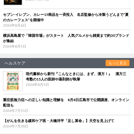
セブン‐イレブン、カレー15商品を一斉投入 名店監修から冷製うどんまで“夏
のカレーフェス”を開催中
2026年8月6日
横浜高島屋で「韓国市場」がスタート 人気グルメから雑貨まで約30ブランド
が集結
2026年8月5日
ヘルスケア
もっと見る
現代書林から新刊『こんなときには、まず、漢方！』 漢方三
考塾の15人の医師や薬剤師が執筆
2026年8月5日
重症筋無力症への正しい知識と理解を 8月8日広島市で公開講座、オンライン
配信も
2026年7月31日
【がんを生きる緩和ケア医・大橋洋平「足し算命」】天空を見上げて
2026年7月28日