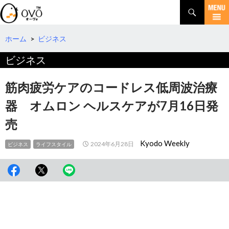
検
索
コ
ン
テ
ホーム
>
ビジネス
ン
ビジネス
ツ
へ
移
筋肉疲労ケアのコードレス低周波治療
動
器 オムロン ヘルスケアが7月16日発
売
Kyodo Weekly
2024年6月28日
ビジネス
ライフスタイル