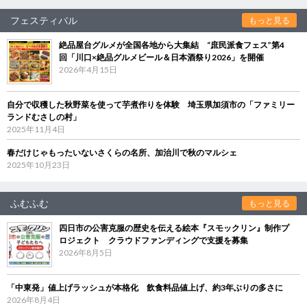
フェスティバル
もっと見る
絶品屋台グルメが全国各地から大集結 “庶民派食フェス”第4
回「川口×絶品グルメビール＆日本酒祭り2026」を開催
2026年4月15日
自分で収穫した秋野菜を使って芋煮作りを体験 埼玉県加須市の「ファミリー
ランドむさしの村」
2025年11月4日
春だけじゃもったいないさくらの名所、加治川で秋のマルシェ
2025年10月23日
ふむふむ
もっと見る
四日市の公害克服の歴史を伝える絵本『スモックリン』制作プ
ロジェクト クラウドファンディングで支援を募集
2026年8月5日
「中東発」値上げラッシュが本格化 飲食料品値上げ、約3年ぶりの多さに
2026年8月4日