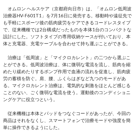
オムロン ヘルスケア（京都府向日市）は、「オムロン低周波
治療器HV-F601T1」を7月16日に発売する。移動時や遠征先で
も手軽にスポーツ後の筋肉疲労をケアできるコードレスタイプ
で、従来機種では2台構成だったものを本体1台のコンパクトな
設計にした。ソフトタイプの専用収納ケースが付いており、本
体と充電器、充電ケーブルを合わせて持ち運ぶことができる。
治療は「低周波」と「マイクロカレント」の二つから選ぶこ
とができる。低周波治療は、体に微弱な電流を流し、筋肉を縮
めたり緩めたりするポンプ作用で血液の流れを促進し、筋肉疲
労の蓄積を防ぐ。肩、腰、ふくらはぎなど九つのモードがあ
る。マイクロカレント治療は、電気的な刺激をほとんど感じる
ことのない、ごく微弱な電流を使う。運動後のコンディショニ
ングケアに役立つという。
従来機種は本体とパッドをつなぐコードがあったが、今回の
商品はそれをなくし、スマートフォンで治療モードや強度を簡
単に操作できるようにした。