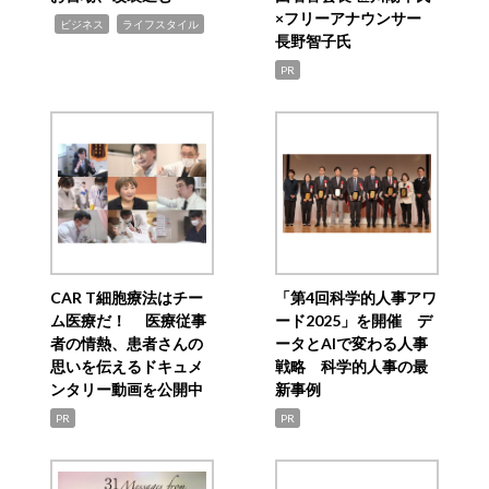
×フリーアナウンサー
,
,
ビジネス
ライフスタイル
長野智子氏
PR
CAR T細胞療法はチー
「第4回科学的人事アワ
ム医療だ！ 医療従事
ード2025」を開催 デ
者の情熱、患者さんの
ータとAIで変わる人事
思いを伝えるドキュメ
戦略 科学的人事の最
ンタリー動画を公開中
新事例
PR
PR