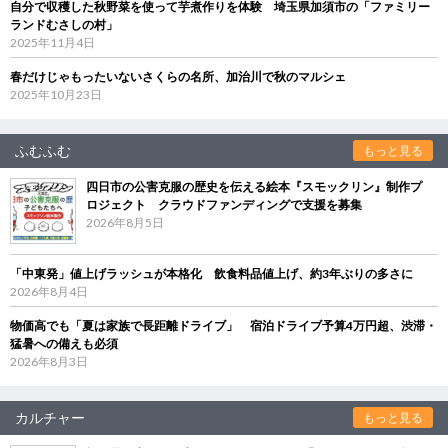
自分で収穫した秋野菜を使って芋煮作りを体験 埼玉県加須市の「ファミリー
ランドむさしの村」
2025年11月4日
春だけじゃもったいないさくらの名所、加治川で秋のマルシェ
2025年10月23日
ふむふむ
もっと見る
四日市の公害克服の歴史を伝える絵本『スモックリン』制作プ
ロジェクト クラウドファンディングで支援を募集
2026年8月5日
「中東発」値上げラッシュが本格化 飲食料品値上げ、約3年ぶりの多さに
2026年8月4日
物価高でも「夏は家族で長距離ドライブ」 宿泊ドライブ予算4万円超、渋滞・
猛暑への備えも必須
2026年8月3日
カルチャー
もっと見る