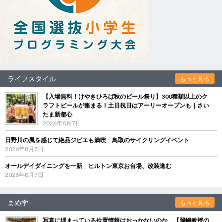
ライフスタイル
もっと見る
【入場無料！けやきひろば秋のビール祭り】300種類以上のク
ラフトビールが集まる！土日祝日はアーリーオープンも｜さい
たま新都心
2026年8月7日
日野川の風を感じて絶品ジビエも満喫 鳥取のサイクリングイベント
2026年8月7日
オールデイダイニングを一新 ヒルトン東京お台場、改装進む
2026年8月7日
まめ学
もっと見る
写真に埋まっている位置情報はおっかないのか 【岡嶋教授の