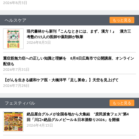
2026年8月5日
ヘルスケア
もっと見る
現代書林から新刊『こんなときには、まず、漢方！』 漢方三
考塾の15人の医師や薬剤師が執筆
2026年8月5日
重症筋無力症への正しい知識と理解を 8月8日広島市で公開講座、オンライン
配信も
2026年7月31日
【がんを生きる緩和ケア医・大橋洋平「足し算命」】天空を見上げて
2026年7月28日
フェスティバル
もっと見る
絶品屋台グルメが全国各地から大集結 “庶民派食フェス”第4
回「川口×絶品グルメビール＆日本酒祭り2026」を開催
2026年4月15日