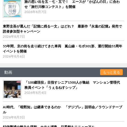
旅の思い出を五・七・五で！ エースが「かばんの日」に合わ
せ「旅行川柳コンテスト」を開催
2026年8月7日
東野圭吾が選んだ「記憶に残る一文」はどれ？ 最新作『永遠の記憶』発売で
読者参加型キャンペーン
2026年8月7日
55年間、京の街を走り続けてきた車両 嵐山線・モボ301形、運行開始55周年
イベントを開催
2026年8月6日
動画
もっと見る
「100歳現役」目指すシニア1500人が集結 マンション管理代
務員イベント「うぇるねすシップ」
2026年8月4日
AI時代、「暗黙知」は継承できるのか 「デジブレ」説明会／ラウンドテーブ
ル
2026年8月3日
紀伊勝浦の魅力を堪能 ホテル浦島、日昇館をリニューアル