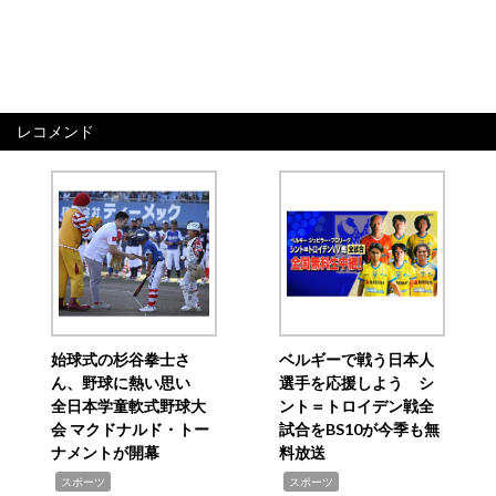
レコメンド
始球式の杉谷拳士さ
ベルギーで戦う日本人
ん、野球に熱い思い
選手を応援しよう シ
全日本学童軟式野球大
ント＝トロイデン戦全
会 マクドナルド・トー
試合をBS10が今季も無
ナメントが開幕
料放送
,
,
スポーツ
スポーツ