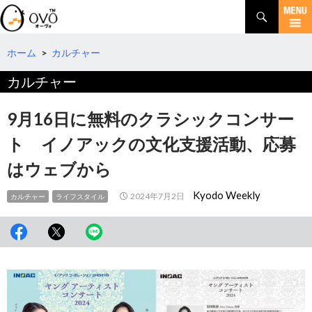
検
索
コ
ン
テ
ホーム
>
カルチャー
ン
カルチャー
ツ
へ
移
9月16日に無料のクラシックコンサー
動
ト イノアックの文化支援活動、応募
はウェブから
Kyodo Weekly
2024年7月2日
カルチャー
ライフスタイル