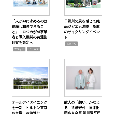
「人がAIに求めるのは
日野川の風を感じて絶
信頼し相談できるこ
品ジビエも満喫 鳥取
と」 ロジカがAI事業
のサイクリングイベン
者と導入機関の共通指
ト
針案を策定へ
,
スポーツ
,
,
デジもの
ビジネス
オールデイダイニング
故人の「想い」かなえ
を一新 ヒルトン東京
る 遺贈寄付 日本財
お台場、改装進む
団名誉会長 笹川陽平氏