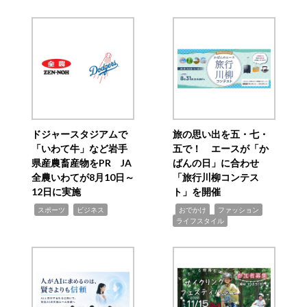
ドジャースタジアムで
旅の思い出を五・七・
「いわて牛」など岩手
五で！ エースが「か
県産農畜産物をPR JA
ばんの日」に合わせ
全農いわてが8月10日～
「旅行川柳コンテス
12日に実施
ト」を開催
,
,
,
,
,
スポーツ
ビジネス
おでかけ
ファッション
ライフスタイル