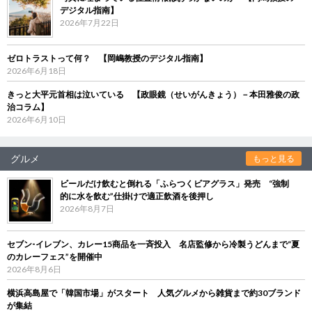
デジタル指南】
2026年7月22日
ゼロトラストって何？ 【岡嶋教授のデジタル指南】
2026年6月18日
きっと大平元首相は泣いている 【政眼鏡（せいがんきょう）－本田雅俊の政
治コラム】
2026年6月10日
グルメ
もっと見る
ビールだけ飲むと倒れる「ふらつくビアグラス」発売 “強制
的に水を飲む”仕掛けで適正飲酒を後押し
2026年8月7日
セブン‐イレブン、カレー15商品を一斉投入 名店監修から冷製うどんまで“夏
のカレーフェス”を開催中
2026年8月6日
横浜高島屋で「韓国市場」がスタート 人気グルメから雑貨まで約30ブランド
が集結