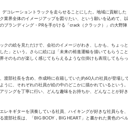
、デコレーショントラックを走らせることにした。地域に貢献した
ク業界全体のイメージアップを図りたい、という願いを込めて、
ブランディング・PRを手がける「crack（クラック）」の大野陣
ックの絵を見ただけで、会社のイメージがわき、しかも、ちょっ
した」という。さらに絵には「未来の裕進運輸を描いてもらうこ
界そのものが楽しく感じてもらえるような仕掛けも表現してもら
、渡部社長を含め、作成時に在籍していた約60人の社員が登場し
ように、それぞれの社員が絵の中のどこかに描かれているという
アリングを丁寧に行い、どんな趣味をお持ちか、どんなことが好
エレキギターを演奏している社員、ハイキングが好きな社員らを
社長は、「BIG BODY，BIG HEART」と書かれた黄色のベ