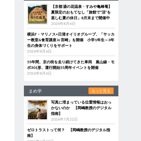
【京都 湯の花温泉・すみや亀峰菴】
夏限定のおもてなし「旅館で“涼”を
楽しむ夏の休日」8月末まで開催中
2026年8月6日
横浜F・マリノス×日清オイリオグループ、「サッカ
ー教室&食育講座 in 宮崎」を開催 小学1年生～3年
生の身体づくりをサポート
2026年8月6日
55年間、京の街を走り続けてきた車両 嵐山線・モ
ボ301形、運行開始55周年イベントを開催
2026年8月6日
まめ学
もっと見る
写真に埋まっている位置情報はおっ
かないのか 【岡嶋教授のデジタル
指南】
2026年7月22日
覚
ゼロトラストって何？ 【岡嶋教授のデジタル指
け
南】