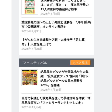
現代書林から新刊『こんなときに
は、まず、漢方！』 漢方三考塾の
15人の医師や薬剤師が執筆
2026年8月5日
重症筋無力症への正しい知識と理解を 8月8日広島
市で公開講座、オンライン配信も
2026年7月31日
【がんを生きる緩和ケア医・大橋洋平「足し算
命」】天空を見上げて
2026年7月28日
フェスティバル
もっと見る
絶品屋台グルメが全国各地から大集
結 “庶民派食フェス”第4回「川口×
絶品グルメビール＆日本酒祭り
2026」を開催
2026年4月15日
自分で収穫した秋野菜を使って芋煮作りを体験 埼
玉県加須市の「ファミリーランドむさしの村」
2025年11月4日