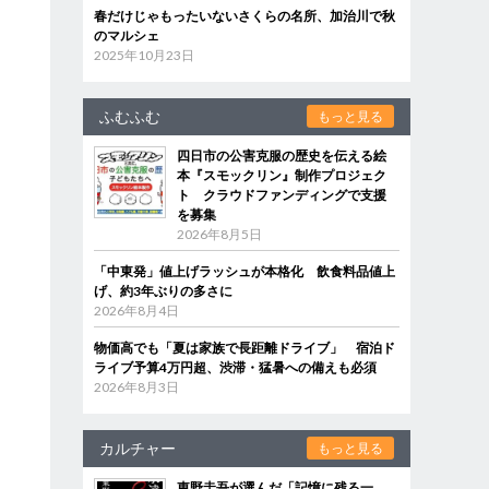
春だけじゃもったいないさくらの名所、加治川で秋
のマルシェ
2025年10月23日
ふむふむ
もっと見る
四日市の公害克服の歴史を伝える絵
本『スモックリン』制作プロジェク
ト クラウドファンディングで支援
を募集
2026年8月5日
「中東発」値上げラッシュが本格化 飲食料品値上
げ、約3年ぶりの多さに
2026年8月4日
物価高でも「夏は家族で長距離ドライブ」 宿泊ド
ライブ予算4万円超、渋滞・猛暑への備えも必須
2026年8月3日
カルチャー
もっと見る
東野圭吾が選んだ「記憶に残る一