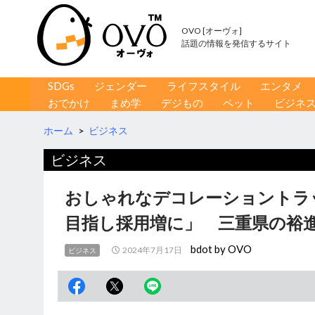
OVO [オーヴォ]
話題の情報を発信するサイト
コンテンツへ移動
検
SDGs
ジェンダー
ライフスタイル
エンタメ
索
おでかけ
まめ学
デジもの
ペット
ビジネ
ホーム
>
ビジネス
ビジネス
おしゃれなデコレーショントラ
目指し採用増に」 三重県の裕
bdot by OVO
2024年7月17日
ビジネス