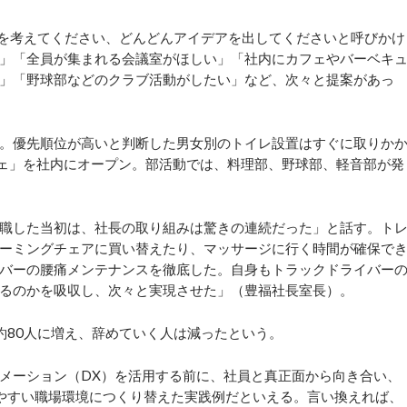
を考えてください、どんどんアイデアを出してくださいと呼びかけ
」「全員が集まれる会議室がほしい」「社内にカフェやバーベキ
」「野球部などのクラブ活動がしたい」など、次々と提案があっ
。優先順位が高いと判断した男女別のトイレ設置はすぐに取りか
フェ」を社内にオープン。部活動では、料理部、野球部、軽音部が発
職した当初は、社長の取り組みは驚きの連続だった」と話す。ト
ーミングチェアに買い替えたり、マッサージに行く時間が確保で
バーの腰痛メンテナンスを徹底した。自身もトラックドライバー
るのかを吸収し、次々と実現させた」（豊福社長室長）。
約80人に増え、辞めていく人は減ったという。
メーション（DX）を活用する前に、社員と真正面から向き合い、
やすい職場環境につくり替えた実践例だといえる。言い換えれば、