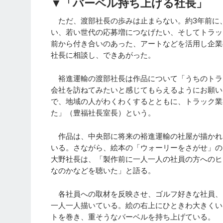
▼「バーベル持ち上げる社長」
ただ、渡部社長の歩みは止まらない。約3年前に
い、若い世代の応募増につなげたい、そしてトラッ
前から付き合いのあった、アートなどを活用し企業の
社長に相談し、できあがった。
裕進運輸の渡部社長は作品について「うちのトラ
会社を訪ねてみたいと感じてもらえるようにお願い
で、地域の人がわくわくするとともに、トラック業
た」（豊福社長室長）という。
作品は、中央部に将来の裕進運輸の社屋が描かれ
いる。さながら、絵本の「ウォーリーをさがせ」の
大野社長は、「製作前に一人一人の社員の方へのヒ
なのかなどを聴いた」と語る。
各社員への取材を反映させ、ゴルフ好きな社員、
一人一人描いている。絵の右上にひときわ大きくいる渡部
トを巻き、重そうなバーベルを持ち上げている。