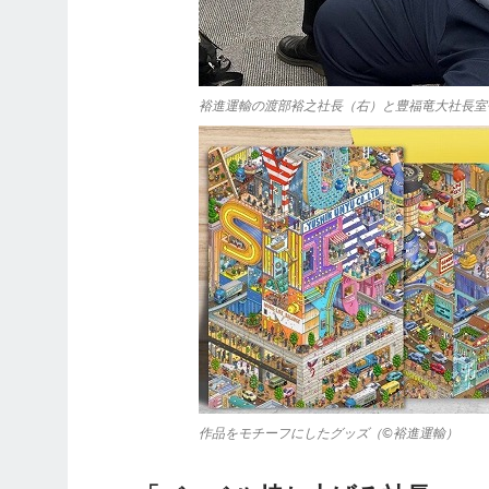
裕進運輸の渡部裕之社長（右）と豊福竜大社長室
作品をモチーフにしたグッズ（©裕進運輸）