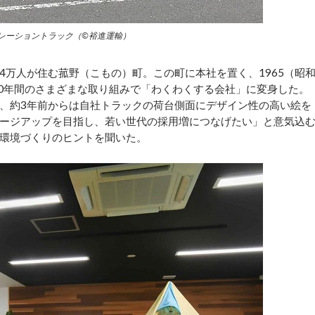
レーショントラック（©裕進運輸）
万人が住む菰野（こもの）町。この町に本社を置く、1965（昭
10年間のさまざまな取り組みで「わくわくする会社」に変身した。
、約3年前からは自社トラックの荷台側面にデザイン性の高い絵を
ージアップを目指し、若い世代の採用増につなげたい」と意気込
環境づくりのヒントを聞いた。