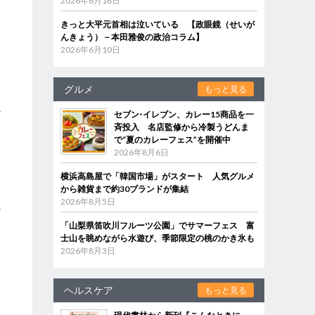
2026年6月18日
きっと大平元首相は泣いている 【政眼鏡（せいが
んきょう）－本田雅俊の政治コラム】
ュ
2026年6月10日
グルメ
もっと見る
か
セブン‐イレブン、カレー15商品を一
斉投入 名店監修から冷製うどんま
で“夏のカレーフェス”を開催中
2026年8月6日
レ
横浜高島屋で「韓国市場」がスタート 人気グルメ
から雑貨まで約30ブランドが集結
き
2026年8月5日
の
「山梨県笛吹川フルーツ公園」でサマーフェス 富
士山を眺めながら水遊び、季節限定の桃のかき氷も
2026年8月3日
ヘルスケア
もっと見る