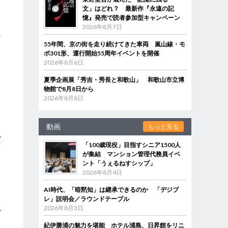
文」はどれ？ 最新作『永遠の記
憶』発売で読者参加型キャンペーン
2026年8月7日
以
55年間、京の街を走り続けてきた車両 嵐山線・モ
ボ301形、運行開始55周年イベントを開催
2026年8月6日
と
夏季企画展「秀吉・秀長と和歌山」 和歌山市立博
物館で8月8日から
と
2026年8月6日
っ
動画
もっと見る
て
「100歳現役」目指すシニア1500人
。
が集結 マンション管理代務員イベ
き
ント「うぇるねすシップ」
2026年8月4日
AI時代、「暗黙知」は継承できるのか 「デジブ
、
レ」説明会／ラウンドテーブル
2026年8月3日
ル
紀伊勝浦の魅力を堪能 ホテル浦島、日昇館をリニ