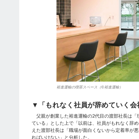
裕進運輸の喫茶スペース（©裕進運輸）
▼「もれなく社員が辞めていく会
父親が創業した裕進運輸の2代目の渡部社長は「現
ている」とした上で「以前は、社員がもれなく辞め
えた渡部社長は「職場が面白くないから定着率が悪
ればいけない」と分析した。