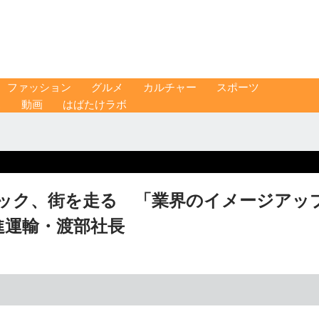
ファッション
グルメ
カルチャー
スポーツ
ス
動画
はばたけラボ
ック、街を走る 「業界のイメージアッ
進運輸・渡部社長