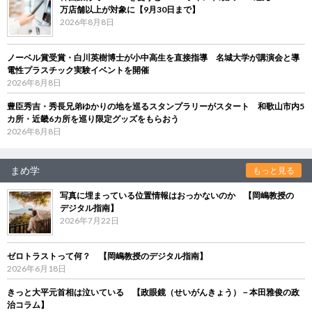
万店舗以上が対象に【9月30日まで】
2026年8月8日
ノーベル賞受賞・白川英樹博士が小中高生を直接指導 名城大学が講演会と導
電性プラスチック実験イベントを開催
2026年8月8日
豊臣秀吉・秀長兄弟ゆかりの地を巡るスタンプラリーがスタート 和歌山市内5
カ所・近畿6カ所を巡り限定グッズをもらおう
2026年8月8日
まめ学
もっと見る
写真に埋まっている位置情報はおっかないのか 【岡嶋教授の
デジタル指南】
2026年7月22日
ゼロトラストって何？ 【岡嶋教授のデジタル指南】
2026年6月18日
きっと大平元首相は泣いている 【政眼鏡（せいがんきょう）－本田雅俊の政
治コラム】