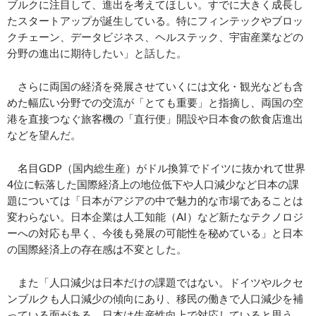
ブルクに注目して、進出を考えてほしい。すでに大きく成長し
たスタートアップが誕生している。特にフィンテックやブロッ
クチェーン、データビジネス、ヘルステック、宇宙産業などの
分野の進出に期待したい」と話した。
さらに両国の経済を発展させていくには文化・観光なども含
めた幅広い分野での交流が「とても重要」と指摘し、両国の空
港を直接つなぐ旅客機の「直行便」開設や日本食の飲食店進出
などを望んだ。
名目GDP（国内総生産）がドル換算でドイツに抜かれて世界
4位に転落した国際経済上の地位低下や人口減少など日本の課
題については「日本がアジアの中で魅力的な市場であることは
変わらない。日本企業は人工知能（AI）など新たなテクノロジ
ーへの対応も早く、今後も発展の可能性を秘めている」と日本
の国際経済上の存在感は不変とした。
また「人口減少は日本だけの課題ではない。ドイツやルクセ
ンブルクも人口減少の傾向にあり、移民の働きで人口減少を補
っている面がある。日本は生産性向上で対応していると思う。