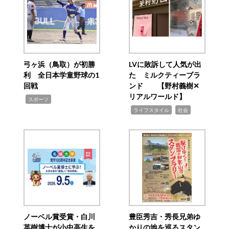
弓ヶ浜（鳥取）が初勝
LVに敗訴して人気が出
利 全日本学童野球の1
た ミルクティーブラ
回戦
ンド 【野村義樹✕
リアルワールド】
,
スポーツ
,
,
ライフスタイル
社会
ノーベル賞受賞・白川
豊臣秀吉・秀長兄弟ゆ
英樹博士が小中高生を
かりの地を巡るスタン