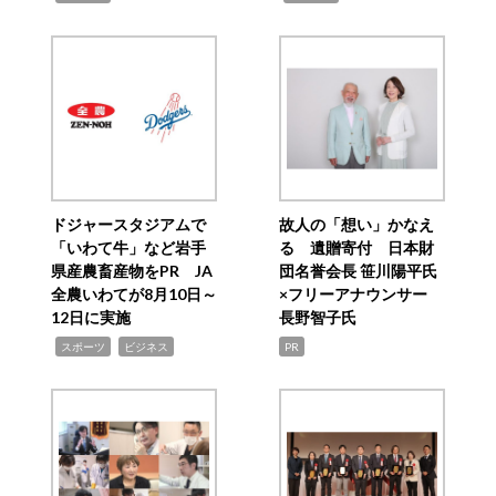
ドジャースタジアムで
故人の「想い」かなえ
「いわて牛」など岩手
る 遺贈寄付 日本財
県産農畜産物をPR JA
団名誉会長 笹川陽平氏
全農いわてが8月10日～
×フリーアナウンサー
12日に実施
長野智子氏
,
,
スポーツ
ビジネス
PR