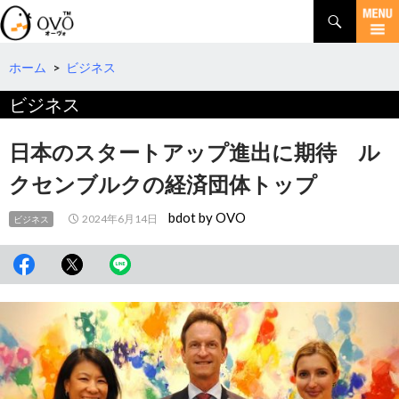
検
索
コ
ン
テ
ホーム
>
ビジネス
ン
ビジネス
ツ
へ
移
日本のスタートアップ進出に期待 ル
動
クセンブルクの経済団体トップ
bdot by OVO
2024年6月14日
ビジネス