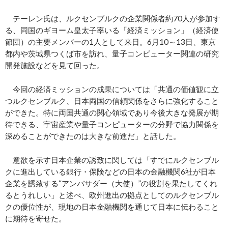
テーレン氏は、ルクセンブルクの企業関係者約70人が参加す
る、同国のギヨーム皇太子率いる「経済ミッション」（経済使
節団）の主要メンバーの1人として来日。6月10～13日、東京
都内や茨城県つくば市を訪れ、量子コンピューター関連の研究
開発施設などを見て回った。
今回の経済ミッションの成果については「共通の価値観に立
つルクセンブルク、日本両国の信頼関係をさらに強化すること
ができた。特に両国共通の関心領域であり今後大きな発展が期
待できる、宇宙産業や量子コンピューターの分野で協力関係を
深めることができたのは大きな前進だ」と話した。
意欲を示す日本企業の誘致に関しては「すでにルクセンブル
クに進出している銀行・保険などの日本の金融機関6社が日本
企業を誘致する“アンバサダー（大使）”の役割を果たしてくれ
るとうれしい」と述べ、欧州進出の拠点としてのルクセンブル
クの優位性が、現地の日本金融機関を通じて日本に伝わること
に期待を寄せた。