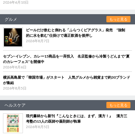
2026年6月10日
グルメ
もっと見る
ビールだけ飲むと倒れる「ふらつくビアグラス」発売 “強制
的に水を飲む”仕掛けで適正飲酒を後押し
2026年8月7日
セブン‐イレブン、カレー15商品を一斉投入 名店監修から冷製うどんまで“夏
のカレーフェス”を開催中
2026年8月6日
横浜高島屋で「韓国市場」がスタート 人気グルメから雑貨まで約30ブランド
が集結
2026年8月5日
ヘルスケア
もっと見る
現代書林から新刊『こんなときには、まず、漢方！』 漢方三
考塾の15人の医師や薬剤師が執筆
2026年8月5日