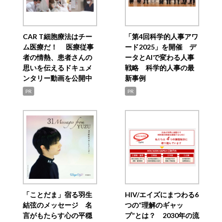
CAR T細胞療法はチー
「第4回科学的人事アワ
ム医療だ！ 医療従事
ード2025」を開催 デ
者の情熱、患者さんの
ータとAIで変わる人事
思いを伝えるドキュメ
戦略 科学的人事の最
ンタリー動画を公開中
新事例
PR
PR
「ことだま」宿る羽生
HIV/エイズにまつわる6
結弦のメッセージ 名
つの“理解のギャッ
言がもたらす心の平穏
プ”とは？ 2030年の流