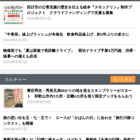
四日市の公害克服の歴史を伝える絵本『スモックリン』制作プ
ロジェクト クラウドファンディングで支援を募集
2026年8月5日
「中東発」値上げラッシュが本格化 飲食料品値上げ、約3年ぶりの多さに
2026年8月4日
物価高でも「夏は家族で長距離ドライブ」 宿泊ドライブ予算4万円超、渋滞・
猛暑への備えも必須
2026年8月3日
カルチャー
もっと見る
豊臣秀吉・秀長兄弟ゆかりの地を巡るスタンプラリーがスター
ト 和歌山市内5カ所・近畿6カ所を巡り限定グッズをもらおう
2026年8月8日
旅の思い出を五・七・五で！ エースが「かばんの日」に合わせ「旅行川柳コ
ンテスト」を開催
2026年8月7日
東野圭吾が選んだ「記憶に残る一文」はどれ？ 最新作『永遠の記憶』発売で