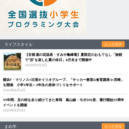
ライフスタイル
もっと見る
【京都 湯の花温泉・すみや亀峰菴】夏限定のおもてなし「旅館
で“涼”を楽しむ夏の休日」8月末まで開催中
2026年8月6日
横浜F・マリノス×日清オイリオグループ、「サッカー教室&食育講座 in 宮崎」
を開催 小学1年生～3年生の身体づくりをサポート
2026年8月6日
55年間、京の街を走り続けてきた車両 嵐山線・モボ301形、運行開始55周年
イベントを開催
2026年8月6日
まめ学
もっと見る