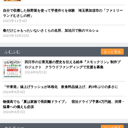
自分で収穫した秋野菜を使って芋煮作りを体験 埼玉県加須市の「ファミリー
ランドむさしの村」
2025年11月4日
春だけじゃもったいないさくらの名所、加治川で秋のマルシェ
2025年10月23日
ふむふむ
もっと見る
四日市の公害克服の歴史を伝える絵本『スモックリン』制作プ
ロジェクト クラウドファンディングで支援を募集
2026年8月5日
「中東発」値上げラッシュが本格化 飲食料品値上げ、約3年ぶりの多さに
2026年8月4日
物価高でも「夏は家族で長距離ドライブ」 宿泊ドライブ予算4万円超、渋滞・
猛暑への備えも必須
2026年8月3日
カルチャー
もっと見る