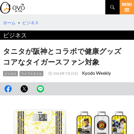
検
索
コ
ン
テ
ホーム
>
ビジネス
ン
ビジネス
ツ
へ
移
タニタが阪神とコラボで健康グッズ
動
コアなタイガースファン対象
Kyodo Weekly
2024年7月23日
ビジネス
ライフスタイル