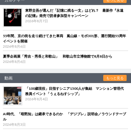
東野圭吾が選んだ「記憶に残る一文」はどれ？ 最新作『永遠
の記憶』発売で読者参加型キャンペーン
2026年8月7日
55年間、京の街を走り続けてきた車両 嵐山線・モボ301形、運行開始55周年
イベントを開催
2026年8月6日
夏季企画展「秀吉・秀長と和歌山」 和歌山市立博物館で8月8日から
2026年8月6日
動画
もっと見る
「100歳現役」目指すシニア1500人が集結 マンション管理代
務員イベント「うぇるねすシップ」
2026年8月4日
AI時代、「暗黙知」は継承できるのか 「デジブレ」説明会／ラウンドテーブ
ル
2026年8月3日