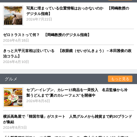
写真に埋まっている位置情報はおっかないのか 【岡嶋教授の
デジタル指南】
2026年7月22日
ゼロトラストって何？ 【岡嶋教授のデジタル指南】
2026年6月18日
きっと大平元首相は泣いている 【政眼鏡（せいがんきょう）－本田雅俊の政
治コラム】
2026年6月10日
グルメ
もっと見る
セブン‐イレブン、カレー15商品を一斉投入 名店監修から冷
製うどんまで“夏のカレーフェス”を開催中
2026年8月6日
横浜高島屋で「韓国市場」がスタート 人気グルメから雑貨まで約30ブランド
が集結
2026年8月5日