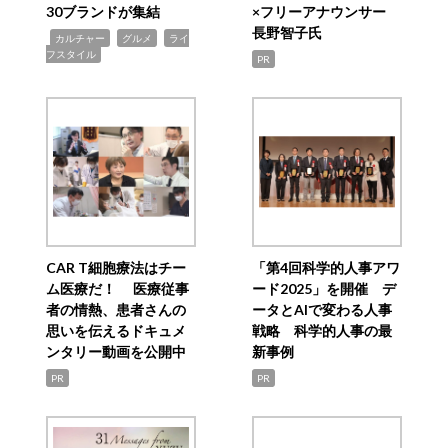
30ブランドが集結
×フリーアナウンサー
長野智子氏
,
,
,
カルチャー
グルメ
ライ
フスタイル
PR
CAR T細胞療法はチー
「第4回科学的人事アワ
ム医療だ！ 医療従事
ード2025」を開催 デ
者の情熱、患者さんの
ータとAIで変わる人事
思いを伝えるドキュメ
戦略 科学的人事の最
ンタリー動画を公開中
新事例
PR
PR