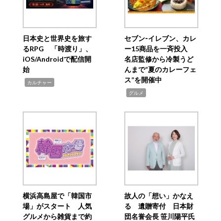
日本史と世界史を旅す
セブン‐イレブン、カレ
るRPG 「時渡り」、
ー15商品を一斉投入
iOS/Androidで配信開
名店監修から冷製うど
始
んまで“夏のカレーフェ
ス”を開催中
,
カルチャー
,
グルメ
横浜高島屋で「韓国市
故人の「想い」かなえ
場」がスタート 人気
る 遺贈寄付 日本財
グルメから雑貨まで約
団名誉会長 笹川陽平氏