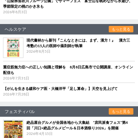
「山梨県笛吹川フルーツ公園」でサマーフェス 富士山を眺めながら水遊び、
季節限定の桃のかき氷も
2026年8月3日
ヘルスケア
もっと見る
現代書林から新刊『こんなときには、まず、漢方！』 漢方三
考塾の15人の医師や薬剤師が執筆
2026年8月5日
重症筋無力症への正しい知識と理解を 8月8日広島市で公開講座、オンライン
配信も
2026年7月31日
【がんを生きる緩和ケア医・大橋洋平「足し算命」】天空を見上げて
2026年7月28日
フェスティバル
もっと見る
絶品屋台グルメが全国各地から大集結 “庶民派食フェス”第4
回「川口×絶品グルメビール＆日本酒祭り2026」を開催
2026年4月15日