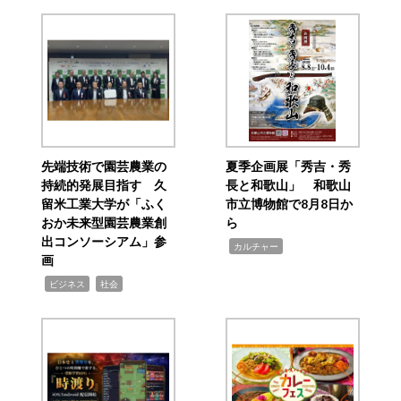
先端技術で園芸農業の
夏季企画展「秀吉・秀
持続的発展目指す 久
長と和歌山」 和歌山
留米工業大学が「ふく
市立博物館で8月8日か
おか未来型園芸農業創
ら
出コンソーシアム」参
,
カルチャー
画
,
,
ビジネス
社会