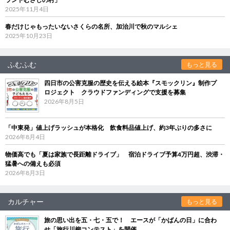
2025年11月4日
春だけじゃもったいないさくらの名所、加治川で秋のマルシェ
2025年10月23日
ふむふむ
もっと見る
四日市の公害克服の歴史を伝える絵本『スモックリン』制作プ
ロジェクト クラウドファンディングで支援を募集
2026年8月5日
「中東発」値上げラッシュが本格化 飲食料品値上げ、約3年ぶりの多さに
2026年8月4日
物価高でも「夏は家族で長距離ドライブ」 宿泊ドライブ予算4万円超、渋滞・
猛暑への備えも必須
2026年8月3日
カルチャー
もっと見る
旅の思い出を五・七・五で！ エースが「かばんの日」に合わ
せ「旅行川柳コンテスト」を開催