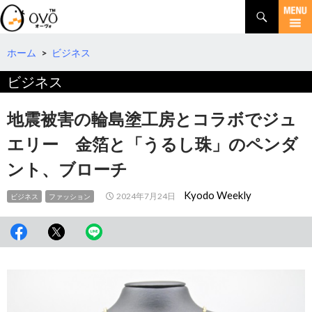
検
索
コ
ン
テ
ホーム
>
ビジネス
ン
ビジネス
ツ
へ
移
地震被害の輪島塗工房とコラボでジュ
動
エリー 金箔と「うるし珠」のペンダ
ント、ブローチ
Kyodo Weekly
2024年7月24日
ビジネス
ファッション