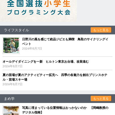
ライフスタイル
もっと見る
日野川の風を感じて絶品ジビエも満喫 鳥取のサイクリングイ
ベント
2026年8月7日
オールデイダイニングを一新 ヒルトン東京お台場、改装進む
2026年8月7日
夏の苗場が夏のアクティビティー拡充へ 四季の各魅力を創出プリンスホテ
ル・苗場スキー場
2026年8月7日
まめ学
もっと見る
写真に埋まっている位置情報はおっかないのか 【岡嶋教授の
デジタル指南】