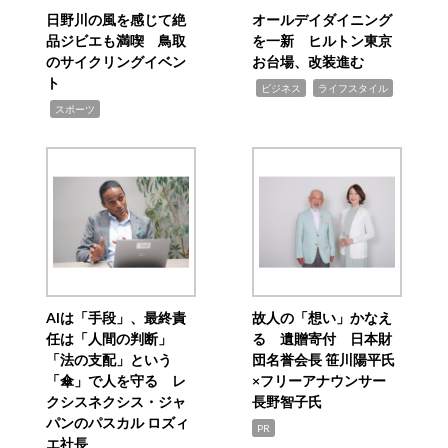
日野川の風を感じて絶
オールデイダイニング
品ジビエも満喫 鳥取
を一新 ヒルトン東京
のサイクリングイベン
お台場、改装進む
ト
,
,
ビジネス
ライフスタイル
,
スポーツ
AIは「手段」、最終責
故人の「想い」かなえ
任は「人間の判断」
る 遺贈寄付 日本財
「法の支配」という
団名誉会長 笹川陽平氏
「傘」で人を守る レ
×フリーアナウンサー
クシスネクシス・ジャ
長野智子氏
パンのパスカル ロズィ
PR
エ社長