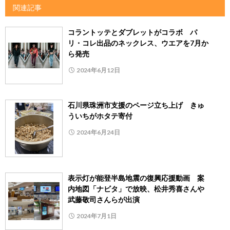
関連記事
コラントッテとダブレットがコラボ パ
リ・コレ出品のネックレス、ウエアを7月か
ら発売
2024年6月12日
石川県珠洲市支援のページ立ち上げ きゅ
ういちがホタテ寄付
2024年6月24日
表示灯が能登半島地震の復興応援動画 案
内地図「ナビタ」で放映、松井秀喜さんや
武藤敬司さんらが出演
2024年7月1日