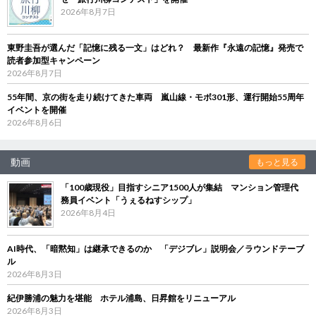
2026年8月7日
東野圭吾が選んだ「記憶に残る一文」はどれ？ 最新作『永遠の記憶』発売で
読者参加型キャンペーン
2026年8月7日
55年間、京の街を走り続けてきた車両 嵐山線・モボ301形、運行開始55周年
イベントを開催
2026年8月6日
動画
もっと見る
「100歳現役」目指すシニア1500人が集結 マンション管理代
務員イベント「うぇるねすシップ」
2026年8月4日
AI時代、「暗黙知」は継承できるのか 「デジブレ」説明会／ラウンドテーブ
ル
2026年8月3日
紀伊勝浦の魅力を堪能 ホテル浦島、日昇館をリニューアル
2026年8月3日