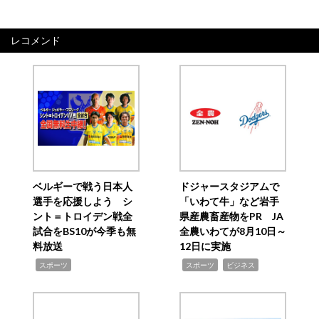
レコメンド
ベルギーで戦う日本人
ドジャースタジアムで
選手を応援しよう シ
「いわて牛」など岩手
ント＝トロイデン戦全
県産農畜産物をPR JA
試合をBS10が今季も無
全農いわてが8月10日～
料放送
12日に実施
,
,
,
スポーツ
スポーツ
ビジネス