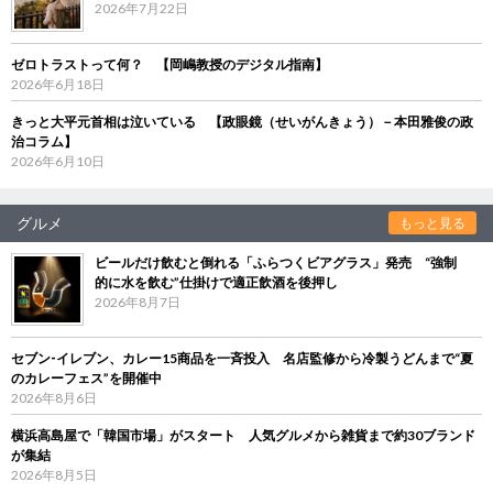
2026年7月22日
ゼロトラストって何？ 【岡嶋教授のデジタル指南】
2026年6月18日
きっと大平元首相は泣いている 【政眼鏡（せいがんきょう）－本田雅俊の政
治コラム】
2026年6月10日
グルメ
もっと見る
ビールだけ飲むと倒れる「ふらつくビアグラス」発売 “強制
的に水を飲む”仕掛けで適正飲酒を後押し
2026年8月7日
セブン‐イレブン、カレー15商品を一斉投入 名店監修から冷製うどんまで“夏
のカレーフェス”を開催中
2026年8月6日
横浜高島屋で「韓国市場」がスタート 人気グルメから雑貨まで約30ブランド
が集結
2026年8月5日