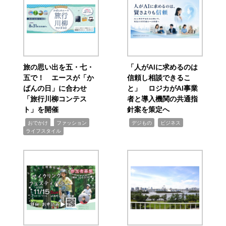
旅の思い出を五・七・
「人がAIに求めるのは
五で！ エースが「か
信頼し相談できるこ
ばんの日」に合わせ
と」 ロジカがAI事業
「旅行川柳コンテス
者と導入機関の共通指
ト」を開催
針案を策定へ
,
,
,
,
,
おでかけ
ファッション
デジもの
ビジネス
ライフスタイル