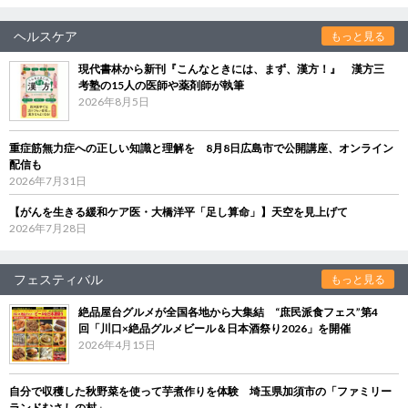
ヘルスケア
もっと見る
現代書林から新刊『こんなときには、まず、漢方！』 漢方三
考塾の15人の医師や薬剤師が執筆
2026年8月5日
重症筋無力症への正しい知識と理解を 8月8日広島市で公開講座、オンライン
配信も
2026年7月31日
【がんを生きる緩和ケア医・大橋洋平「足し算命」】天空を見上げて
2026年7月28日
フェスティバル
もっと見る
絶品屋台グルメが全国各地から大集結 “庶民派食フェス”第4
回「川口×絶品グルメビール＆日本酒祭り2026」を開催
2026年4月15日
自分で収穫した秋野菜を使って芋煮作りを体験 埼玉県加須市の「ファミリー
ランドむさしの村」