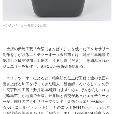
ペンダント「ルー 輪島うるし珠」
金沢の伝統工芸「金箔（きんぱく）」を使ったアクセサリー
制作を手がけるエイチツーオー（金沢市）は、能登半島地震で
倒壊した輪島塗加工工房の「うるし珠（だま）」を組み入れた
ジュエリーを制作し、8月1日から販売を始める。
エイチツーオーによると、輪島塗の仕上げ工程で漆の表面を
磨き上げる加工を行ってきた職人「呂色師（ろいろし）」の升
井克宗氏の工房「升井彩 本乾漆（ますいさい ほんかんしつ）」
（輪島市）が地震で全壊。升井氏と親交があったエイチツーオ
ーが、同社のアクセサリーブランド「金箔ジュエリーGold-
Knot（ゴールド・ノット）」とのコラボを呼びかけ、うるし珠
と金沢箔を組み合わせた「金箔ジュエリーGold-Knot 輪島うる