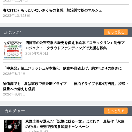
2025年11月4日
春だけじゃもったいないさくらの名所、加治川で秋のマルシェ
2025年10月23日
ふむふむ
もっと見る
四日市の公害克服の歴史を伝える絵本『スモックリン』制作プ
ロジェクト クラウドファンディングで支援を募集
2026年8月5日
「中東発」値上げラッシュが本格化 飲食料品値上げ、約3年ぶりの多さに
2026年8月4日
物価高でも「夏は家族で長距離ドライブ」 宿泊ドライブ予算4万円超、渋滞・
猛暑への備えも必須
2026年8月3日
カルチャー
もっと見る
東野圭吾が選んだ「記憶に残る一文」はどれ？ 最新作『永遠
の記憶』発売で読者参加型キャンペーン
2026年8月7日