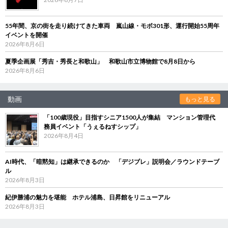
55年間、京の街を走り続けてきた車両 嵐山線・モボ301形、運行開始55周年
イベントを開催
2026年8月6日
夏季企画展「秀吉・秀長と和歌山」 和歌山市立博物館で8月8日から
2026年8月6日
動画
もっと見る
「100歳現役」目指すシニア1500人が集結 マンション管理代
務員イベント「うぇるねすシップ」
2026年8月4日
AI時代、「暗黙知」は継承できるのか 「デジブレ」説明会／ラウンドテーブ
ル
2026年8月3日
紀伊勝浦の魅力を堪能 ホテル浦島、日昇館をリニューアル
2026年8月3日