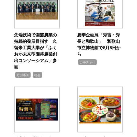
先端技術で園芸農業の
夏季企画展「秀吉・秀
持続的発展目指す 久
長と和歌山」 和歌山
留米工業大学が「ふく
市立博物館で8月8日か
おか未来型園芸農業創
ら
出コンソーシアム」参
,
カルチャー
画
,
,
ビジネス
社会