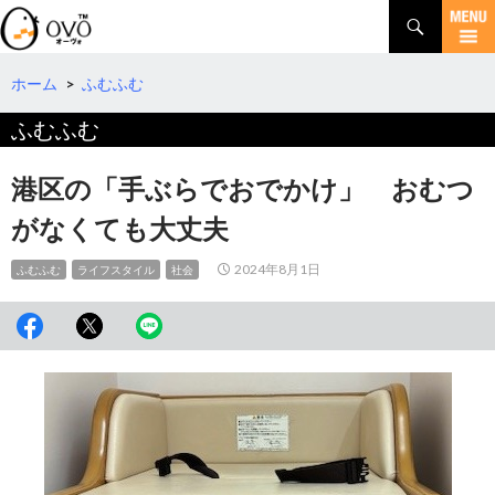
検
索
コ
ン
テ
ホーム
>
ふむふむ
ン
ふむふむ
ツ
へ
移
港区の「手ぶらでおでかけ」 おむつ
動
がなくても大丈夫
2024年8月1日
ふむふむ
ライフスタイル
社会