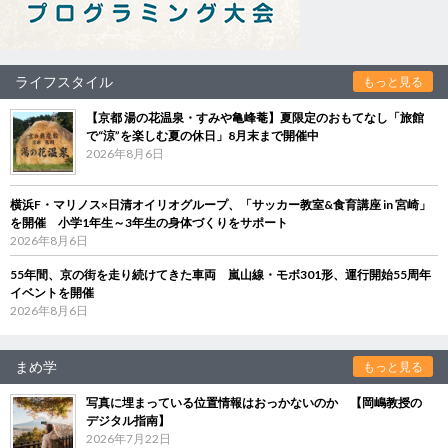
ライフスタイル
もっと見る
【京都 湯の花温泉・すみや亀峰菴】夏限定のおもてなし「旅館
で“涼”を楽しむ夏の休日」8月末まで開催中
2026年8月6日
横浜F・マリノス×日清オイリオグループ、「サッカー教室&食育講座 in 宮崎」
を開催 小学1年生～3年生の身体づくりをサポート
2026年8月6日
55年間、京の街を走り続けてきた車両 嵐山線・モボ301形、運行開始55周年
イベントを開催
2026年8月6日
まめ学
もっと見る
写真に埋まっている位置情報はおっかないのか 【岡嶋教授の
デジタル指南】
2026年7月22日