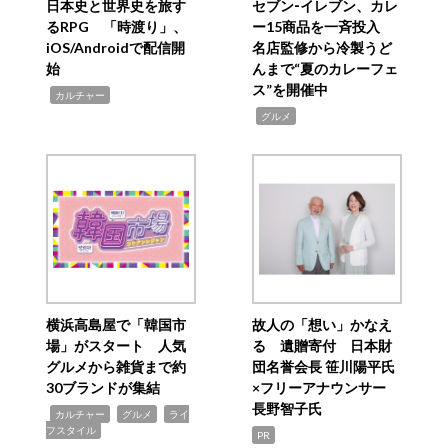
日本史と世界史を旅す
セブン‐イレブン、カレ
るRPG 「時渡り」、
ー15商品を一斉投入
iOS/Androidで配信開
名店監修から冷製うど
始
んまで“夏のカレーフェ
ス”を開催中
,
カルチャー
,
グルメ
横浜高島屋で「韓国市
故人の「想い」かなえ
場」がスタート 人気
る 遺贈寄付 日本財
グルメから雑貨まで約
団名誉会長 笹川陽平氏
30ブランドが集結
×フリーアナウンサー
長野智子氏
,
,
,
カルチャー
グルメ
ライ
フスタイル
PR