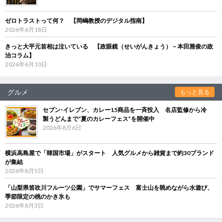
ゼロトラストって何？ 【岡嶋教授のデジタル指南】
2026年6月18日
きっと大平元首相は泣いている 【政眼鏡（せいがんきょう）－本田雅俊の政
治コラム】
2026年6月10日
グルメ
もっと見る
セブン‐イレブン、カレー15商品を一斉投入 名店監修から冷
製うどんまで“夏のカレーフェス”を開催中
2026年8月6日
横浜高島屋で「韓国市場」がスタート 人気グルメから雑貨まで約30ブランド
が集結
2026年8月5日
「山梨県笛吹川フルーツ公園」でサマーフェス 富士山を眺めながら水遊び、
季節限定の桃のかき氷も
2026年8月3日