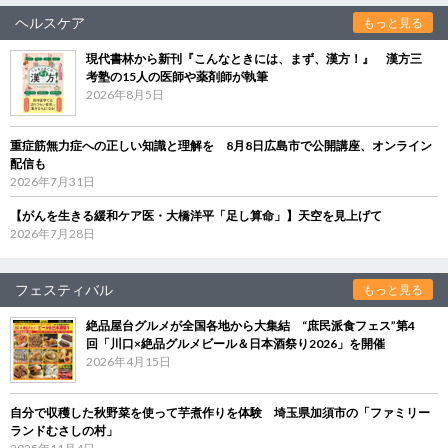
ヘルスケア
もっと見る
現代書林から新刊『こんなときには、まず、漢方！』 漢方三
考塾の15人の医師や薬剤師が執筆
2026年8月5日
重症筋無力症への正しい知識と理解を 8月8日広島市で公開講座、オンライン
配信も
2026年7月31日
【がんを生きる緩和ケア医・大橋洋平「足し算命」】天空を見上げて
2026年7月28日
フェスティバル
もっと見る
絶品屋台グルメが全国各地から大集結 “庶民派食フェス”第4
回「川口×絶品グルメビール＆日本酒祭り2026」を開催
2026年4月15日
自分で収穫した秋野菜を使って芋煮作りを体験 埼玉県加須市の「ファミリー
ランドむさしの村」