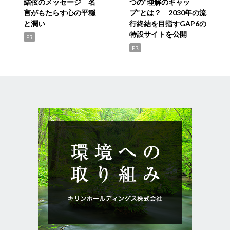
結弦のメッセージ 名
つの“理解のギャッ
言がもたらす心の平穏
プ”とは？ 2030年の流
と潤い
行終結を目指すGAP6の
特設サイトを公開
PR
PR