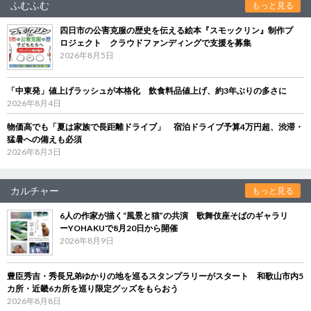
ふむふむ
もっと見る
四日市の公害克服の歴史を伝える絵本『スモックリン』制作プ
ロジェクト クラウドファンディングで支援を募集
2026年8月5日
「中東発」値上げラッシュが本格化 飲食料品値上げ、約3年ぶりの多さに
2026年8月4日
物価高でも「夏は家族で長距離ドライブ」 宿泊ドライブ予算4万円超、渋滞・
猛暑への備えも必須
2026年8月3日
カルチャー
もっと見る
6人の作家が描く“風景と猫”の共演 歌舞伎座そばのギャラリ
ーYOHAKUで8月20日から開催
2026年8月9日
豊臣秀吉・秀長兄弟ゆかりの地を巡るスタンプラリーがスタート 和歌山市内5
カ所・近畿6カ所を巡り限定グッズをもらおう
2026年8月8日