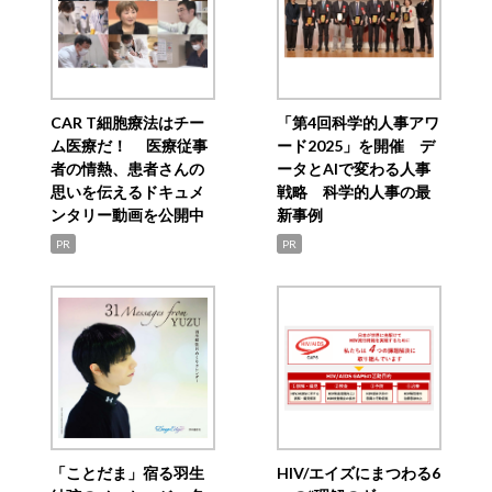
CAR T細胞療法はチー
「第4回科学的人事アワ
ム医療だ！ 医療従事
ード2025」を開催 デ
者の情熱、患者さんの
ータとAIで変わる人事
思いを伝えるドキュメ
戦略 科学的人事の最
ンタリー動画を公開中
新事例
PR
PR
「ことだま」宿る羽生
HIV/エイズにまつわる6