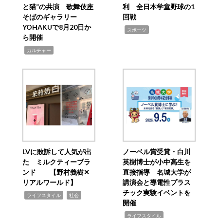
と猫”の共演 歌舞伎座
利 全日本学童野球の1
そばのギャラリー
回戦
YOHAKUで8月20日か
,
スポーツ
ら開催
,
カルチャー
LVに敗訴して人気が出
ノーベル賞受賞・白川
た ミルクティーブラ
英樹博士が小中高生を
ンド 【野村義樹✕
直接指導 名城大学が
リアルワールド】
講演会と導電性プラス
チック実験イベントを
,
,
ライフスタイル
社会
開催
,
ライフスタイル