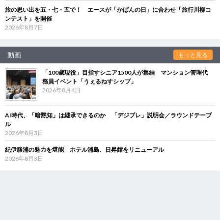
旅の思い出を五・七・五で！ エースが「かばんの日」に合わせ「旅行川柳コ
ンテスト」を開催
2026年8月7日
動画
もっと見る
「100歳現役」目指すシニア1500人が集結 マンション管理代
務員イベント「うぇるねすシップ」
2026年8月4日
AI時代、「暗黙知」は継承できるのか 「デジブレ」説明会／ラウンドテーブ
ル
2026年8月3日
紀伊勝浦の魅力を堪能 ホテル浦島、日昇館をリニューアル
2026年8月3日