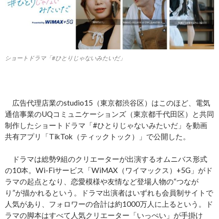
ショートドラマ「#ひとりじゃないみたいだ」
広告代理店業のstudio15（東京都渋谷区）はこのほど、電気
通信事業のUQコミュニケーションズ（東京都千代田区）と共同
制作したショートドラマ「#ひとりじゃないみたいだ」を動画
共有アプリ「TikTok（ティックトック）」で公開した。
ドラマは総勢9組のクリエーターが出演するオムニバス形式
の10本。Wi-Fiサービス「WiMAX（ワイマックス）+5G」がド
ラマの起点となり、恋愛模様や友情など登場人物の“つなが
り”が描かれるという。ドラマ出演者はいずれも会員制サイトで
人気があり、フォロワーの合計は約1000万人に上るという。ド
ラマの脚本はすべて人気クリエーター「いっぺい」が手掛け