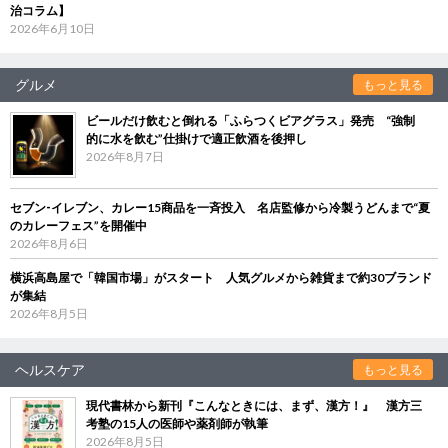
治コラム】
2026年6月10日
グルメ
もっと見る
ビールだけ飲むと倒れる「ふらつくビアグラス」発売 “強制
的に水を飲む”仕掛けで適正飲酒を後押し
2026年8月7日
セブン‐イレブン、カレー15商品を一斉投入 名店監修から冷製うどんまで“夏
のカレーフェス”を開催中
2026年8月6日
横浜高島屋で「韓国市場」がスタート 人気グルメから雑貨まで約30ブランド
が集結
2026年8月5日
ヘルスケア
もっと見る
現代書林から新刊『こんなときには、まず、漢方！』 漢方三
考塾の15人の医師や薬剤師が執筆
2026年8月5日