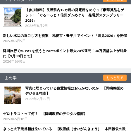
【参加無料】長野県内12カ所の発電所をめぐって豪華賞品をゲ
ット！「ぐるーっと！信州ダムめぐり 発電所スタンプラリー
2026」
2026年8月9日
新しい水辺の過ごし方を提案 札幌市・豊平川でイベント「川見2026」を開催
2026年8月9日
韓国旅行でau PAYを使うとPontaポイント最大20％還元！30万店舗以上が対象
に【9月30日まで】
2026年8月8日
まめ学
もっと見る
写真に埋まっている位置情報はおっかないのか 【岡嶋教授の
デジタル指南】
2026年7月22日
ゼロトラストって何？ 【岡嶋教授のデジタル指南】
2026年6月18日
きっと大平元首相は泣いている 【政眼鏡（せいがんきょう）－本田雅俊の政