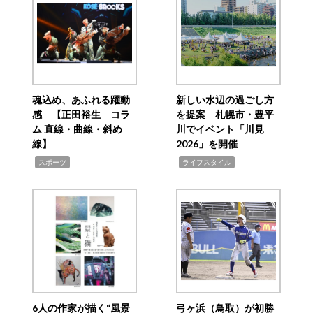
魂込め、あふれる躍動
新しい水辺の過ごし方
感 【正田裕生 コラ
を提案 札幌市・豊平
ム 直線・曲線・斜め
川でイベント「川見
線】
2026」を開催
,
,
スポーツ
ライフスタイル
6人の作家が描く“風景
弓ヶ浜（鳥取）が初勝