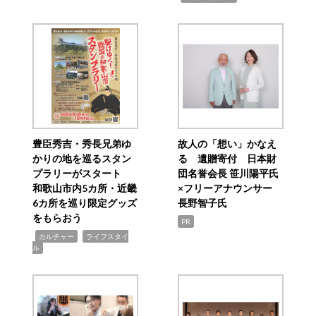
豊臣秀吉・秀長兄弟ゆ
故人の「想い」かなえ
かりの地を巡るスタン
る 遺贈寄付 日本財
プラリーがスタート
団名誉会長 笹川陽平氏
和歌山市内5カ所・近畿
×フリーアナウンサー
6カ所を巡り限定グッズ
長野智子氏
をもらおう
PR
,
,
カルチャー
ライフスタイ
ル