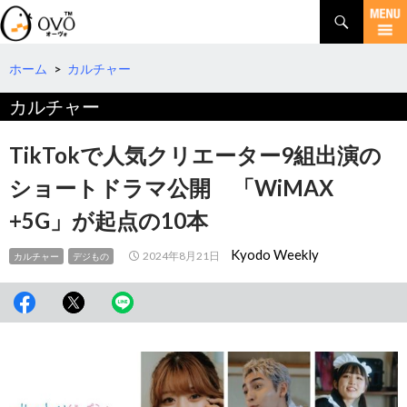
検
索
コ
ン
テ
ホーム
>
カルチャー
ン
カルチャー
ツ
へ
移
TikTokで人気クリエーター9組出演の
動
ショートドラマ公開 「WiMAX
+5G」が起点の10本
Kyodo Weekly
2024年8月21日
カルチャー
デジもの