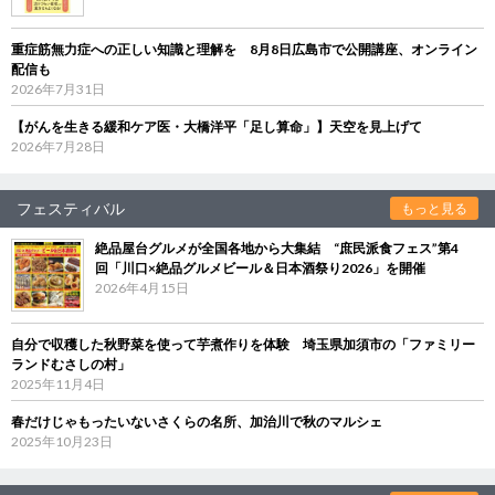
重症筋無力症への正しい知識と理解を 8月8日広島市で公開講座、オンライン
配信も
2026年7月31日
【がんを生きる緩和ケア医・大橋洋平「足し算命」】天空を見上げて
2026年7月28日
フェスティバル
もっと見る
絶品屋台グルメが全国各地から大集結 “庶民派食フェス”第4
回「川口×絶品グルメビール＆日本酒祭り2026」を開催
2026年4月15日
自分で収穫した秋野菜を使って芋煮作りを体験 埼玉県加須市の「ファミリー
ランドむさしの村」
2025年11月4日
春だけじゃもったいないさくらの名所、加治川で秋のマルシェ
2025年10月23日