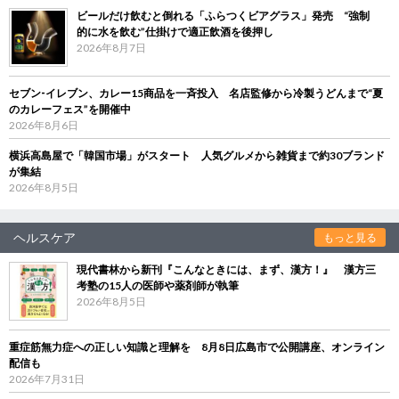
ビールだけ飲むと倒れる「ふらつくビアグラス」発売 “強制
的に水を飲む”仕掛けで適正飲酒を後押し
2026年8月7日
セブン‐イレブン、カレー15商品を一斉投入 名店監修から冷製うどんまで“夏
のカレーフェス”を開催中
2026年8月6日
横浜高島屋で「韓国市場」がスタート 人気グルメから雑貨まで約30ブランド
が集結
2026年8月5日
ヘルスケア
もっと見る
現代書林から新刊『こんなときには、まず、漢方！』 漢方三
考塾の15人の医師や薬剤師が執筆
2026年8月5日
重症筋無力症への正しい知識と理解を 8月8日広島市で公開講座、オンライン
配信も
2026年7月31日