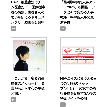
CAR T細胞療法はチー
「第4回科学的人事アワ
ム医療だ！ 医療従事
ード2025」を開催 デ
者の情熱、患者さんの
ータとAIで変わる人事
思いを伝えるドキュメ
戦略 科学的人事の最
ンタリー動画を公開中
新事例
PR
PR
「ことだま」宿る羽生
HIV/エイズにまつわる6
結弦のメッセージ 名
つの“理解のギャッ
言がもたらす心の平穏
プ”とは？ 2030年の流
と潤い
行終結を目指すGAP6の
特設サイトを公開
PR
PR