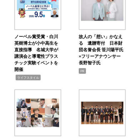
ノーベル賞受賞・白川
故人の「想い」かなえ
英樹博士が小中高生を
る 遺贈寄付 日本財
直接指導 名城大学が
団名誉会長 笹川陽平氏
講演会と導電性プラス
×フリーアナウンサー
チック実験イベントを
長野智子氏
開催
PR
,
ライフスタイル