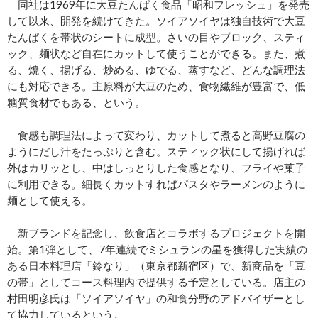
同社は1969年に大豆たんぱく食品「昭和フレッシュ」を発売
して以来、開発を続けてきた。ソイアソイヤは独自技術で大豆
たんぱくを帯状のシートに成型。さいの目やブロック、スティ
ック、麺状など自在にカットして使うことができる。また、煮
る、焼く、揚げる、炒める、ゆでる、蒸すなど、どんな調理法
にも対応できる。主原料が大豆のため、食物繊維が豊富で、低
糖質食材でもある、という。
食感も調理法によって変わり、カットして煮ると高野豆腐の
ようにだし汁をたっぷりと含む。スティック状にして揚げれば
外はカリッとし、中はしっとりした食感となり、フライや菓子
に利用できる。細長くカットすればパスタやラーメンのように
麺として使える。
新ブランドを記念し、飲食店とコラボするプロジェクトを開
始。第1弾として、7年連続でミシュランの星を獲得した実績の
ある日本料理店「鈴なり」（東京都新宿区）で、新商品を「豆
の帯」としてコース料理内で提供する予定としている。店主の
村田明彦氏は「ソイアソイヤ」の和食分野のアドバイザーとし
て協力しているという。