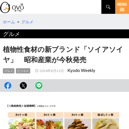
検
索
コ
ン
テ
ホーム
>
グルメ
ン
グルメ
ツ
へ
移
植物性食材の新ブランド「ソイアソイ
動
ヤ」 昭和産業が今秋発売
Kyodo Weekly
2024年8月21日
グルメ
ビジネス