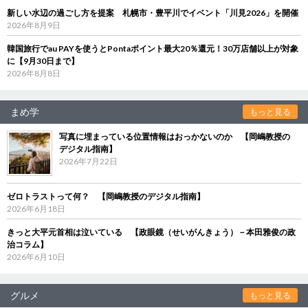
新しい水辺の過ごし方を提案 札幌市・豊平川でイベント「川見2026」を開催
2026年8月9日
韓国旅行でau PAYを使うとPontaポイント最大20％還元！30万店舗以上が対象
に【9月30日まで】
2026年8月8日
まめ学
もっと見る
写真に埋まっている位置情報はおっかないのか 【岡嶋教授の
デジタル指南】
2026年7月22日
ゼロトラストって何？ 【岡嶋教授のデジタル指南】
2026年6月18日
きっと大平元首相は泣いている 【政眼鏡（せいがんきょう）－本田雅俊の政
治コラム】
2026年6月10日
グルメ
もっと見る