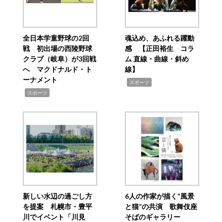
全日本学童野球の2回
魂込め、あふれる躍動
戦 初出場の西陵野球
感 【正田裕生 コラ
クラブ（岐阜）が3回戦
ム 直線・曲線・斜め
へ マクドナルド・ト
線】
ーナメント
,
スポーツ
,
スポーツ
新しい水辺の過ごし方
6人の作家が描く“風景
を提案 札幌市・豊平
と猫”の共演 歌舞伎座
川でイベント「川見
そばのギャラリー