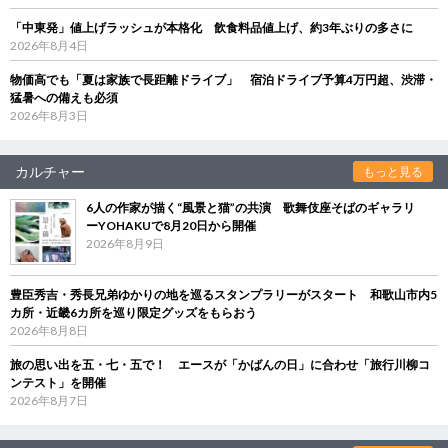
「中東発」値上げラッシュが本格化 飲食料品値上げ、約3年ぶりの多さに
2026年8月4日
物価高でも「夏は家族で長距離ドライブ」 宿泊ドライブ予算4万円超、渋滞・
猛暑への備えも必須
2026年8月3日
カルチャー
もっと見る
6人の作家が描く“風景と猫”の共演 歌舞伎座そばのギャラリ
ーYOHAKUで8月20日から開催
2026年8月9日
豊臣秀吉・秀長兄弟ゆかりの地を巡るスタンプラリーがスタート 和歌山市内5
カ所・近畿6カ所を巡り限定グッズをもらおう
2026年8月8日
旅の思い出を五・七・五で！ エースが「かばんの日」に合わせ「旅行川柳コ
ンテスト」を開催
2026年8月7日