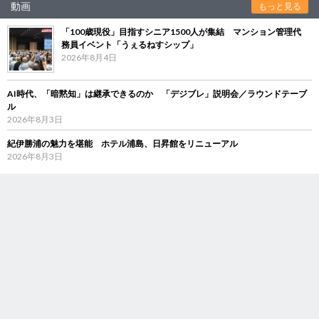
動画
もっと見る
「100歳現役」目指すシニア1500人が集結 マンション管理代
務員イベント「うぇるねすシップ」
2026年8月4日
AI時代、「暗黙知」は継承できるのか 「デジブレ」説明会／ラウンドテーブ
ル
2026年8月3日
紀伊勝浦の魅力を堪能 ホテル浦島、日昇館をリニューアル
2026年8月3日