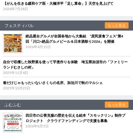
【がんを生きる緩和ケア医・大橋洋平「足し算命」】天空を見上げて
2026年7月28日
フェスティバル
もっと見る
絶品屋台グルメが全国各地から大集結 “庶民派食フェス”第4
回「川口×絶品グルメビール＆日本酒祭り2026」を開催
2026年4月15日
自分で収穫した秋野菜を使って芋煮作りを体験 埼玉県加須市の「ファミリー
ランドむさしの村」
2025年11月4日
春だけじゃもったいないさくらの名所、加治川で秋のマルシェ
2025年10月23日
ふむふむ
もっと見る
四日市の公害克服の歴史を伝える絵本『スモックリン』制作プ
ロジェクト クラウドファンディングで支援を募集
2026年8月5日