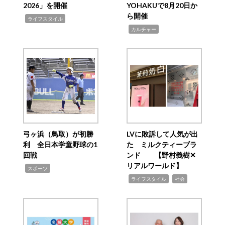
2026」を開催
YOHAKUで8月20日か
ら開催
,
ライフスタイル
,
カルチャー
弓ヶ浜（鳥取）が初勝
LVに敗訴して人気が出
利 全日本学童野球の1
た ミルクティーブラ
回戦
ンド 【野村義樹✕
リアルワールド】
,
スポーツ
,
,
ライフスタイル
社会