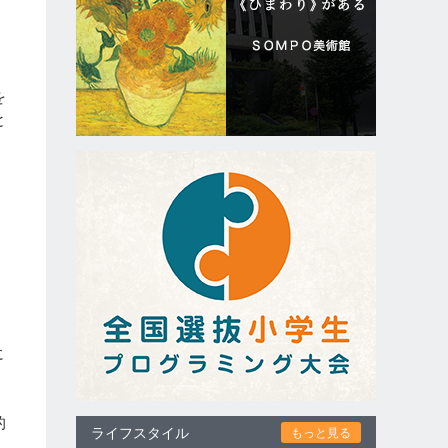
を
と
に
」
、
に
は
的
ライフスタイル
もっと見る
」