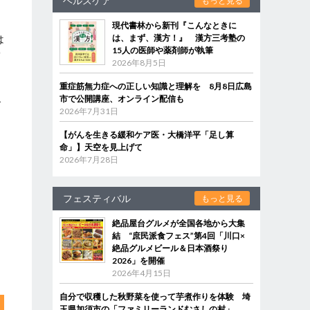
ヘルスケア
もっと見る
現代書林から新刊『こんなときに
は、まず、漢方！』 漢方三考塾の
は
15人の医師や薬剤師が執筆
営
2026年8月5日
は
り
重症筋無力症への正しい知識と理解を 8月8日広島
市で公開講座、オンライン配信も
で
2026年7月31日
【がんを生きる緩和ケア医・大橋洋平「足し算
命」】天空を見上げて
2026年7月28日
フェスティバル
もっと見る
絶品屋台グルメが全国各地から大集
結 “庶民派食フェス”第4回「川口×
絶品グルメビール＆日本酒祭り
2026」を開催
2026年4月15日
自分で収穫した秋野菜を使って芋煮作りを体験 埼
玉県加須市の「ファミリーランドむさしの村」