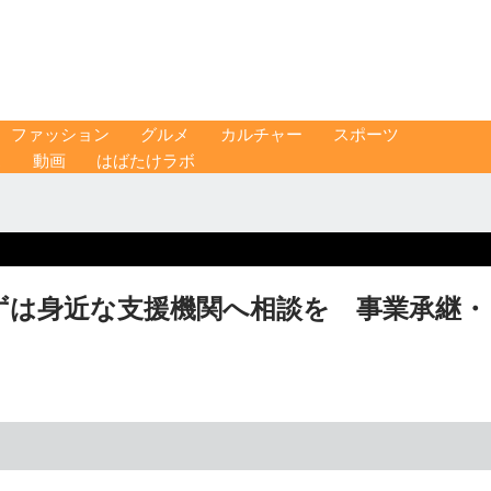
ファッション
グルメ
カルチャー
スポーツ
ス
動画
はばたけラボ
ずは身近な支援機関へ相談を 事業承継・