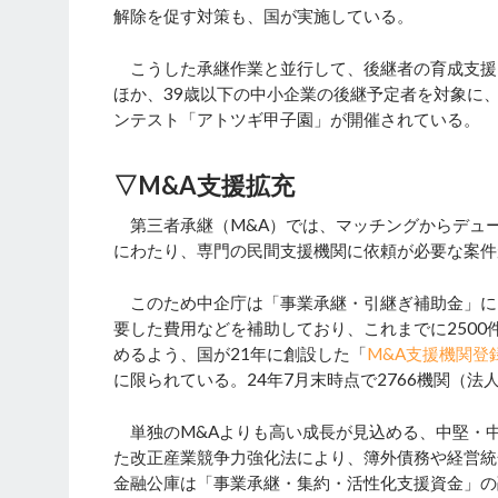
解除を促す対策も、国が実施している。
こうした承継作業と並行して、後継者の育成支援
ほか、39歳以下の中小企業の後継予定者を対象に
ンテスト「アトツギ甲子園」が開催されている。
▽M&A支援拡充
第三者承継（M&A）では、マッチングからデュ
にわたり、専門の民間支援機関に依頼が必要な案件
このため中企庁は「事業承継・引継ぎ補助金」に
要した費用などを補助しており、これまでに2500
めるよう、国が21年に創設した「
M&A支援機関登
に限られている。24年7月末時点で2766機関（法人
単独のM&Aよりも高い成長が見込める、中堅・中
た改正産業競争力強化法により、簿外債務や経営統
金融公庫は「事業承継・集約・活性化支援資金」の