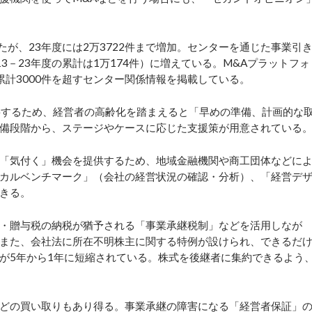
たが、23年度には2万3722件まで増加。センターを通じた事業引
（13－23年度の累計は1万174件）に増えている。M&Aプラットフォ
計3000件を超すセンター関係情報を掲載している。
要するため、経営者の高齢化を踏まえると「早めの準備、計画的な
備段階から、ステージやケースに応じた支援策が用意されている
「気付く」機会を提供するため、地域金融機関や商工団体などに
カルベンチマーク」（会社の経営状況の確認・分析）、「経営デ
きる。
・贈与税の納税が猶予される「事業承継税制」などを活用しなが
また、会社法に所在不明株主に関する特例が設けられ、できるだ
が5年から1年に短縮されている。株式を後継者に集約できるよう
どの買い取りもあり得る。事業承継の障害になる「経営者保証」