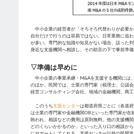
中小企業の経営者が「そろそろ代替わりが必要か
自分だけで行うのは容易ではない。日常業務に追わ
が多い。専門的な知識や知見がない場合、誤った判
身近な支援機関へ相談し、その助言の下で事前準備
▽準備は早めに
中小企業の事業承継・M&Aを支援する機関には
のほか、民間では、士業の専門家（税理士、公認会
経営コンサルティング会社、地域の金融機関、商工
このうち
支援センター
は都道府県ごとに（各道府
は士業の専門家や金融機関OBといった専門家が在
賄われ、相談などの費用は原則無料。他の支援機関
どのくらいかかるのか」といった入り口の相談から
にサポートしてくれる。支援センター以外の民間支