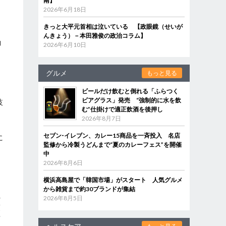
南】
2026年6月18日
きっと大平元首相は泣いている 【政眼鏡（せいが
る
んきょう）－本田雅俊の政治コラム】
コ
2026年6月10日
グルメ
もっと見る
ビールだけ飲むと倒れる「ふらつく
ビアグラス」発売 “強制的に水を飲
岐
む”仕掛けで適正飲酒を後押し
2026年8月7日
セブン‐イレブン、カレー15商品を一斉投入 名店
に
監修から冷製うどんまで“夏のカレーフェス”を開催
中
2026年8月6日
横浜高島屋で「韓国市場」がスタート 人気グルメ
から雑貨まで約30ブランドが集結
し
2026年8月5日
策
育