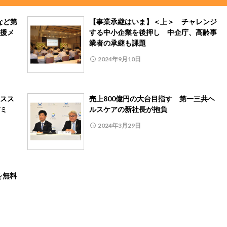
など第
【事業承継はいま】＜上＞ チャレンジ
援メ
する中小企業を後押し 中企庁、高齢事
業者の承継も課題
2024年9月10日
スス
売上800億円の大台目指す 第一三共ヘ
ミ
ルスケアの新社長が抱負
2024年3月29日
を無料