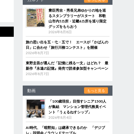
豊臣秀吉・秀長兄弟ゆかりの地を巡
るスタンプラリーがスタート 和歌
山市内5カ所・近畿6カ所を巡り限定
グッズをもらおう
2026年8月8日
旅の思い出を五・七・五で！ エースが「かばんの
日」に合わせ「旅行川柳コンテスト」を開催
2026年8月7日
東野圭吾が選んだ「記憶に残る一文」はどれ？ 最
新作『永遠の記憶』発売で読者参加型キャンペーン
2026年8月7日
動画
もっと見る
「100歳現役」目指すシニア1500人
が集結 マンション管理代務員イベ
ント「うぇるねすシップ」
2026年8月4日
AI時代、「暗黙知」は継承できるのか 「デジブ
レ」説明会／ラウンドテーブル