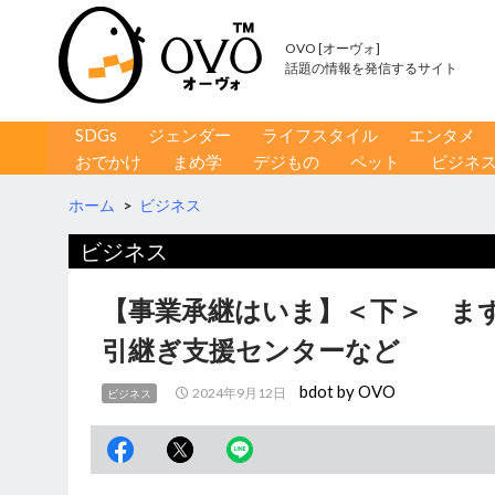
OVO [オーヴォ]
話題の情報を発信するサイト
コンテンツへ移動
検
SDGs
ジェンダー
ライフスタイル
エンタメ
索
おでかけ
まめ学
デジもの
ペット
ビジネ
ホーム
>
ビジネス
ビジネス
【事業承継はいま】＜下＞ ま
引継ぎ支援センターなど
bdot by OVO
2024年9月12日
ビジネス