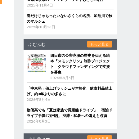
2025年11月4日
春だけじゃもったいないさくらの名所、加治川で秋
のマルシェ
2025年10月23日
ふむふむ
もっと見る
四日市の公害克服の歴史を伝える絵
本『スモックリン』制作プロジェク
ト クラウドファンディングで支援
を募集
2026年8月5日
「中東発」値上げラッシュが本格化 飲食料品値上
げ、約3年ぶりの多さに
2026年8月4日
物価高でも「夏は家族で長距離ドライブ」 宿泊ド
ライブ予算4万円超、渋滞・猛暑への備えも必須
2026年8月3日
カルチャー
もっと見る