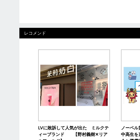
レコメンド
LVに敗訴して人気が出た ミルクテ
ノーベル
ィーブランド 【野村義樹✕リア
中高生を