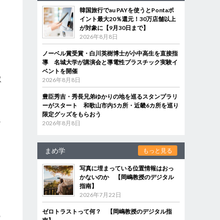
韓国旅行でau PAYを使うとPontaポ
イント最大20％還元！30万店舗以上
が対象に【9月30日まで】
き
2026年8月8日
ノーベル賞受賞・白川英樹博士が小中高生を直接指
導 名城大学が講演会と導電性プラスチック実験イ
ベントを開催
取
2026年8月8日
。
豊臣秀吉・秀長兄弟ゆかりの地を巡るスタンプラリ
ーがスタート 和歌山市内5カ所・近畿6カ所を巡り
よ
限定グッズをもらおう
2026年8月8日
ザ
まめ学
もっと見る
写真に埋まっている位置情報はおっ
け
かないのか 【岡嶋教授のデジタル
、
指南】
2026年7月22日
ゼロトラストって何？ 【岡嶋教授のデジタル指
の