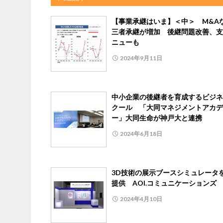
【事業承継はいま】＜中＞ M&A
三者承継が増加 後継問題改善、支
ニューも
2024年9月11日
中小企業の後継者を育成するビジネ
クール 「大同マネジメントアカデ
ー」大同生命が神戸大と連携
2024年6月18日
3D技術の展示ブースシミュレータ
提供 AOI.コミュニケーションズ
2024年4月10日