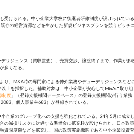
も受けられる。中小企業大学校に後継者研修制度が設けられてい
、既存の経営資源などを生かした新規ビジネスプランを競うピッチ
ーデリジェンス（買収監査）、売買交渉、譲渡終了まで、作業が多
が多くなる。
より、M&A時の専門家による仲介業務やデューデリジェンスなど
件以上を採択した。補助対象は、中小企業が安心してM&Aに取り組
録制度
」（登録支援機関データベース）の登録支援機関が行う業務
2083、個人事業主683）が登録されている。
小企業のグループ化への支援も強化されている。24年5月に成立
合の減損リスクに対処する準備金に拡充枠が設けられた。日本政
融資限度額などを拡充し、国の政策実施機関である中小企業投資