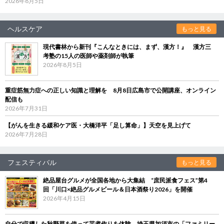
2026年8月5日
ヘルスケア
もっと見る
現代書林から新刊『こんなときには、まず、漢方！』 漢方三
考塾の15人の医師や薬剤師が執筆
2026年8月5日
重症筋無力症への正しい知識と理解を 8月8日広島市で公開講座、オンライン
配信も
2026年7月31日
【がんを生きる緩和ケア医・大橋洋平「足し算命」】天空を見上げて
2026年7月28日
フェスティバル
もっと見る
絶品屋台グルメが全国各地から大集結 “庶民派食フェス”第4
回「川口×絶品グルメビール＆日本酒祭り2026」を開催
2026年4月15日
自分で収穫した秋野菜を使って芋煮作りを体験 埼玉県加須市の「ファミリー