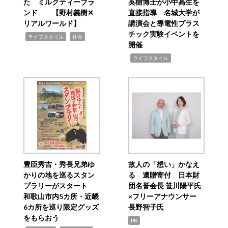
た ミルクティーブラ
英樹博士が小中高生を
ンド 【野村義樹✕
直接指導 名城大学が
リアルワールド】
講演会と導電性プラス
チック実験イベントを
,
,
ライフスタイル
社会
開催
,
ライフスタイル
豊臣秀吉・秀長兄弟ゆ
故人の「想い」かなえ
かりの地を巡るスタン
る 遺贈寄付 日本財
プラリーがスタート
団名誉会長 笹川陽平氏
和歌山市内5カ所・近畿
×フリーアナウンサー
6カ所を巡り限定グッズ
長野智子氏
をもらおう
PR