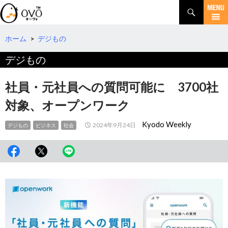
検
索
コ
ン
テ
ホーム
>
デジもの
ン
デジもの
ツ
へ
移
社員・元社員への質問可能に 3700社
動
対象、オープンワーク
Kyodo Weekly
2024年9月24日
デジもの
ビジネス
社会