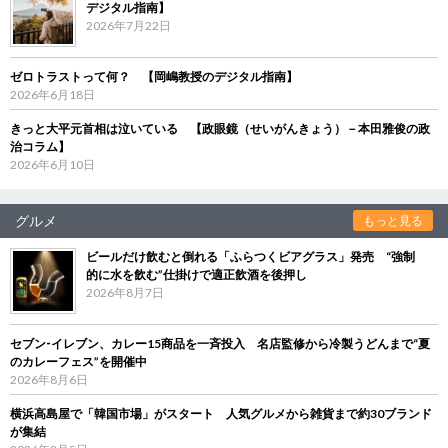
デジタル指南】
2026年7月22日
ゼロトラストって何？ 【岡嶋教授のデジタル指南】
2026年6月18日
きっと大平元首相は泣いている 【政眼鏡（せいがんきょう）－本田雅俊の政
治コラム】
2026年6月10日
グルメ
もっと見る
ビールだけ飲むと倒れる「ふらつくビアグラス」発売 “強制
的に水を飲む”仕掛けで適正飲酒を後押し
2026年8月7日
セブン‐イレブン、カレー15商品を一斉投入 名店監修から冷製うどんまで“夏
のカレーフェス”を開催中
2026年8月6日
横浜高島屋で「韓国市場」がスタート 人気グルメから雑貨まで約30ブランド
が集結