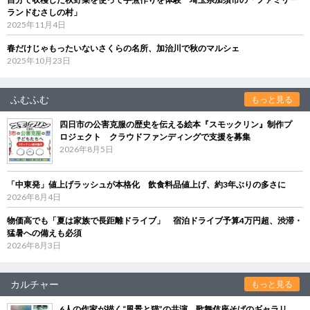
ランドむさしの村」
2025年11月4日
春だけじゃもったいないさくらの名所、加治川で秋のマルシェ
2025年10月23日
ふむふむ
もっと見る
四日市の公害克服の歴史を伝える絵本『スモックリン』制作プ
ロジェクト クラウドファンディングで支援を募集
2026年8月5日
「中東発」値上げラッシュが本格化 飲食料品値上げ、約3年ぶりの多さに
2026年8月4日
物価高でも「夏は家族で長距離ドライブ」 宿泊ドライブ予算4万円超、渋滞・
猛暑への備えも必須
2026年8月3日
カルチャー
もっと見る
6人の作家が描く“風景と猫”の共演 歌舞伎座そばのギャラリ