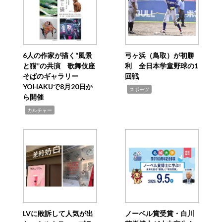
6人の作家が描く“風景
弓ヶ浜（鳥取）が初勝
と猫”の共演 歌舞伎座
利 全日本学童野球の1
そばのギャラリー
回戦
YOHAKUで8月20日か
,
スポーツ
ら開催
,
カルチャー
LVに敗訴して人気が出
ノーベル賞受賞・白川