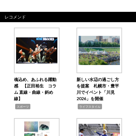
レコメンド
魂込め、あふれる躍動
新しい水辺の過ごし方
感 【正田裕生 コラ
を提案 札幌市・豊平
ム 直線・曲線・斜め
川でイベント「川見
線】
2026」を開催
,
,
スポーツ
ライフスタイル