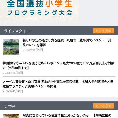
ライフスタイル
もっと見る
新しい水辺の過ごし方を提案 札幌市・豊平川でイベント「川
見2026」を開催
2026年8月9日
韓国旅行でau PAYを使うとPontaポイント最大20％還元！30万店舗以上が対象
に【9月30日まで】
2026年8月8日
ノーベル賞受賞・白川英樹博士が小中高生を直接指導 名城大学が講演会と導
電性プラスチック実験イベントを開催
2026年8月8日
まめ学
もっと見る
写真に埋まっている位置情報はおっかないのか 【岡嶋教授の