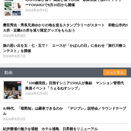
ーYOHAKUで8月20日から開催
2026年8月9日
豊臣秀吉・秀長兄弟ゆかりの地を巡るスタンプラリーがスタート 和歌山市内5
カ所・近畿6カ所を巡り限定グッズをもらおう
2026年8月8日
旅の思い出を五・七・五で！ エースが「かばんの日」に合わせ「旅行川柳コ
ンテスト」を開催
2026年8月7日
動画
もっと見る
「100歳現役」目指すシニア1500人が集結 マンション管理代
務員イベント「うぇるねすシップ」
2026年8月4日
AI時代、「暗黙知」は継承できるのか 「デジブレ」説明会／ラウンドテーブ
ル
2026年8月3日
紀伊勝浦の魅力を堪能 ホテル浦島、日昇館をリニューアル