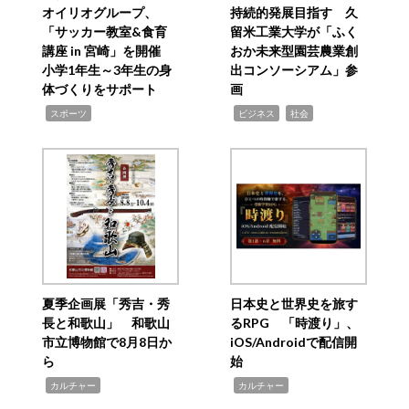
オイリオグループ、
持続的発展目指す 久
「サッカー教室&食育
留米工業大学が「ふく
講座 in 宮崎」を開催
おか未来型園芸農業創
小学1年生～3年生の身
出コンソーシアム」参
体づくりをサポート
画
,
,
,
スポーツ
ビジネス
社会
夏季企画展「秀吉・秀
日本史と世界史を旅す
長と和歌山」 和歌山
るRPG 「時渡り」、
市立博物館で8月8日か
iOS/Androidで配信開
ら
始
,
,
カルチャー
カルチャー