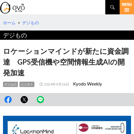
検
索
コ
ン
テ
ホーム
>
デジもの
ン
デジもの
ツ
へ
移
ロケーションマインドが新たに資金調
動
達 GPS受信機や空間情報生成AIの開
発加速
Kyodo Weekly
2024年9月26日
デジもの
ビジネス