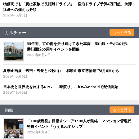
物価高でも「夏は家族で長距離ドライブ」 宿泊ドライブ予算4万円超、渋滞・
猛暑への備えも必須
2026年8月3日
カルチャー
もっと見る
55年間、京の街を走り続けてきた車両 嵐山線・モボ301形、
運行開始55周年イベントを開催
2026年8月6日
夏季企画展「秀吉・秀長と和歌山」 和歌山市立博物館で8月8日から
2026年8月6日
日本史と世界史を旅するRPG 「時渡り」、iOS/Androidで配信開始
2026年8月6日
動画
もっと見る
「100歳現役」目指すシニア1500人が集結 マンション管理代
務員イベント「うぇるねすシップ」
2026年8月4日