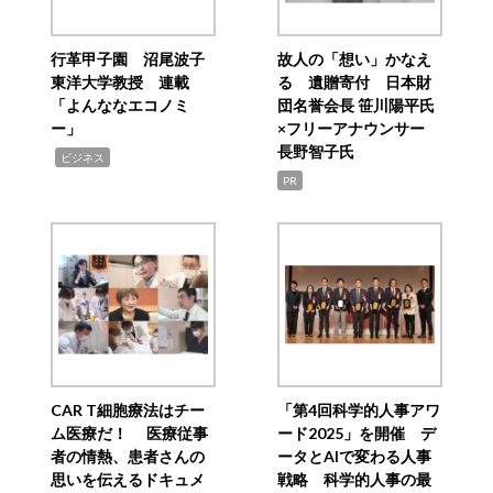
行革甲子園 沼尾波子
故人の「想い」かなえ
東洋大学教授 連載
る 遺贈寄付 日本財
「よんななエコノミ
団名誉会長 笹川陽平氏
ー」
×フリーアナウンサー
長野智子氏
,
ビジネス
PR
CAR T細胞療法はチー
「第4回科学的人事アワ
ム医療だ！ 医療従事
ード2025」を開催 デ
者の情熱、患者さんの
ータとAIで変わる人事
思いを伝えるドキュメ
戦略 科学的人事の最