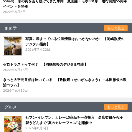
55年間、京の街を走り続けてきた車両 嵐山線・モボ301形、運行開始55周年
イベントを開催
2026年8月6日
まめ学
もっと見る
写真に埋まっている位置情報はおっかないのか 【岡嶋教授の
デジタル指南】
2026年7月22日
ゼロトラストって何？ 【岡嶋教授のデジタル指南】
2026年6月18日
きっと大平元首相は泣いている 【政眼鏡（せいがんきょう）－本田雅俊の政
治コラム】
2026年6月10日
グルメ
もっと見る
セブン‐イレブン、カレー15商品を一斉投入 名店監修から冷
製うどんまで“夏のカレーフェス”を開催中
2026年8月6日