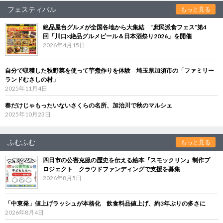
フェスティバル
もっと見る
絶品屋台グルメが全国各地から大集結 “庶民派食フェス”第4
回「川口×絶品グルメビール＆日本酒祭り2026」を開催
2026年4月15日
自分で収穫した秋野菜を使って芋煮作りを体験 埼玉県加須市の「ファミリー
ランドむさしの村」
2025年11月4日
春だけじゃもったいないさくらの名所、加治川で秋のマルシェ
2025年10月23日
ふむふむ
もっと見る
四日市の公害克服の歴史を伝える絵本『スモックリン』制作プ
ロジェクト クラウドファンディングで支援を募集
2026年8月5日
「中東発」値上げラッシュが本格化 飲食料品値上げ、約3年ぶりの多さに
2026年8月4日