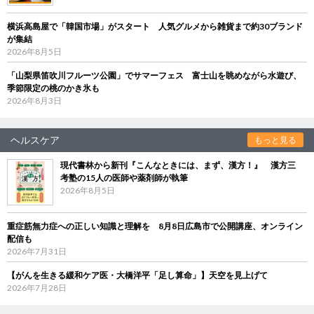
横浜高島屋で「韓国市場」がスタート 人気グルメから雑貨まで約30ブランド
が集結
2026年8月5日
「山梨県笛吹川フルーツ公園」でサマーフェス 富士山を眺めながら水遊び、
季節限定の桃のかき氷も
2026年8月3日
ヘルスケア
もっと見る
現代書林から新刊『こんなときには、まず、漢方！』 漢方三
考塾の15人の医師や薬剤師が執筆
2026年8月5日
重症筋無力症への正しい知識と理解を 8月8日広島市で公開講座、オンライン
配信も
2026年7月31日
【がんを生きる緩和ケア医・大橋洋平「足し算命」】天空を見上げて
2026年7月28日