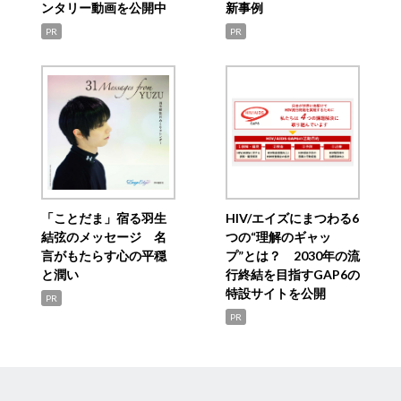
ンタリー動画を公開中
新事例
PR
PR
「ことだま」宿る羽生
HIV/エイズにまつわる6
結弦のメッセージ 名
つの“理解のギャッ
言がもたらす心の平穏
プ”とは？ 2030年の流
と潤い
行終結を目指すGAP6の
特設サイトを公開
PR
PR