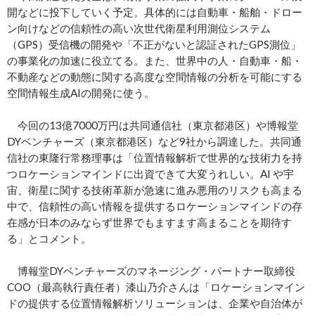
開などに投下していく予定。具体的には自動車・船舶・ドロー
ン向けなどの信頼性の高い次世代衛星利用測位システム
（GPS）受信機の開発や「不正がないと認証されたGPS測位」
の事業化の加速に役立てる。また、世界中の人・自動車・船・
不動産などの動態に関する高度な空間情報の分析を可能にする
空間情報生成AIの開発に使う。
今回の13億7000万円は共同通信社（東京都港区）や博報堂
DYベンチャーズ（東京都港区）など9社から調達した。共同通
信社の東隆行常務理事は「位置情報解析で世界的な技術力を持
つロケーションマインドに出資できて大変うれしい。AI や宇
宙、衛星に関する技術革新が急速に進み悪用のリスクも高まる
中で、信頼性の高い情報を提供するロケーションマインドの存
在感が日本のみならず世界でもますます高まることを期待す
る」とコメント。
博報堂DYベンチャーズのマネージング・パートナー取締役
COO（最高執行責任者）漆山乃介さんは「ロケーションマイン
ドの提供する位置情報解析ソリューションは、企業や自治体が