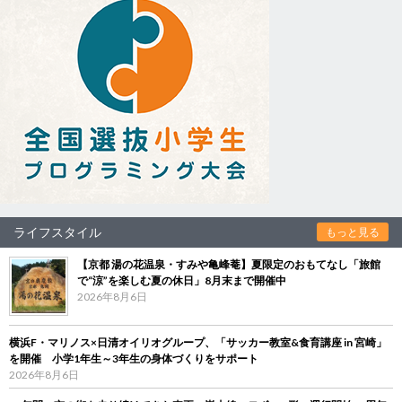
ライフスタイル
もっと見る
【京都 湯の花温泉・すみや亀峰菴】夏限定のおもてなし「旅館
で“涼”を楽しむ夏の休日」8月末まで開催中
2026年8月6日
横浜F・マリノス×日清オイリオグループ、「サッカー教室&食育講座 in 宮崎」
を開催 小学1年生～3年生の身体づくりをサポート
2026年8月6日