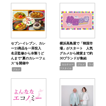
セブン‐イレブン、カレ
横浜高島屋で「韓国市
ー15商品を一斉投入
場」がスタート 人気
名店監修から冷製うど
グルメから雑貨まで約
んまで“夏のカレーフェ
30ブランドが集結
ス”を開催中
,
,
,
カルチャー
グルメ
ライ
フスタイル
,
グルメ