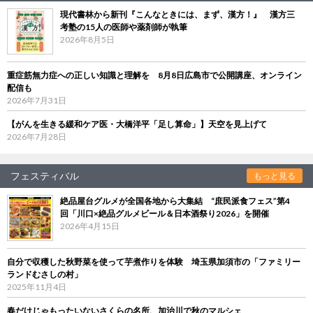
現代書林から新刊『こんなときには、まず、漢方！』 漢方三
考塾の15人の医師や薬剤師が執筆
2026年8月5日
重症筋無力症への正しい知識と理解を 8月8日広島市で公開講座、オンライン
配信も
2026年7月31日
【がんを生きる緩和ケア医・大橋洋平「足し算命」】天空を見上げて
2026年7月28日
フェスティバル
もっと見る
絶品屋台グルメが全国各地から大集結 “庶民派食フェス”第4
回「川口×絶品グルメビール＆日本酒祭り2026」を開催
2026年4月15日
自分で収穫した秋野菜を使って芋煮作りを体験 埼玉県加須市の「ファミリー
ランドむさしの村」
2025年11月4日
春だけじゃもったいないさくらの名所、加治川で秋のマルシェ