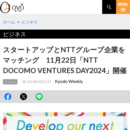
検
索
コ
ン
テ
ホーム
>
ビジネス
ン
ビジネス
ツ
へ
移
スタートアップとNTTグループ企業を
動
マッチング 11月22日「NTT
DOCOMO VENTURES DAY2024」開催
Kyodo Weekly
2024年9月27日
ビジネス