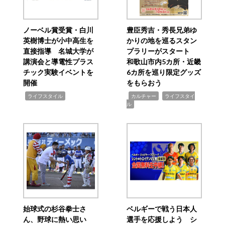
ノーベル賞受賞・白川
豊臣秀吉・秀長兄弟ゆ
英樹博士が小中高生を
かりの地を巡るスタン
直接指導 名城大学が
プラリーがスタート
講演会と導電性プラス
和歌山市内5カ所・近畿
チック実験イベントを
6カ所を巡り限定グッズ
開催
をもらおう
,
,
,
ライフスタイル
カルチャー
ライフスタイ
ル
始球式の杉谷拳士さ
ベルギーで戦う日本人
ん、野球に熱い思い
選手を応援しよう シ