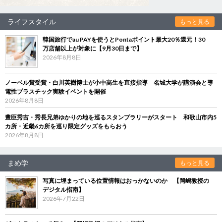
ライフスタイル
もっと見る
韓国旅行でau PAYを使うとPontaポイント最大20％還元！30
万店舗以上が対象に【9月30日まで】
2026年8月8日
ノーベル賞受賞・白川英樹博士が小中高生を直接指導 名城大学が講演会と導
電性プラスチック実験イベントを開催
2026年8月8日
豊臣秀吉・秀長兄弟ゆかりの地を巡るスタンプラリーがスタート 和歌山市内5
カ所・近畿6カ所を巡り限定グッズをもらおう
2026年8月8日
まめ学
もっと見る
写真に埋まっている位置情報はおっかないのか 【岡嶋教授の
デジタル指南】
2026年7月22日