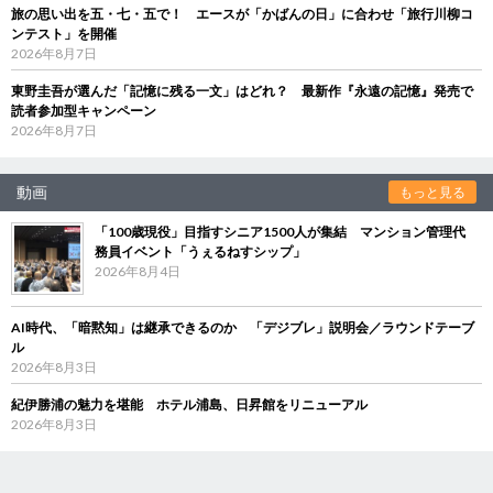
旅の思い出を五・七・五で！ エースが「かばんの日」に合わせ「旅行川柳コ
ンテスト」を開催
2026年8月7日
東野圭吾が選んだ「記憶に残る一文」はどれ？ 最新作『永遠の記憶』発売で
読者参加型キャンペーン
2026年8月7日
動画
もっと見る
「100歳現役」目指すシニア1500人が集結 マンション管理代
務員イベント「うぇるねすシップ」
2026年8月4日
AI時代、「暗黙知」は継承できるのか 「デジブレ」説明会／ラウンドテーブ
ル
2026年8月3日
紀伊勝浦の魅力を堪能 ホテル浦島、日昇館をリニューアル
2026年8月3日