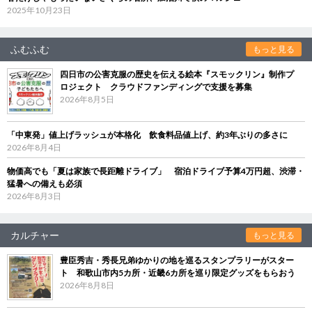
2025年10月23日
ふむふむ
もっと見る
四日市の公害克服の歴史を伝える絵本『スモックリン』制作プ
ロジェクト クラウドファンディングで支援を募集
2026年8月5日
「中東発」値上げラッシュが本格化 飲食料品値上げ、約3年ぶりの多さに
2026年8月4日
物価高でも「夏は家族で長距離ドライブ」 宿泊ドライブ予算4万円超、渋滞・
猛暑への備えも必須
2026年8月3日
カルチャー
もっと見る
豊臣秀吉・秀長兄弟ゆかりの地を巡るスタンプラリーがスター
ト 和歌山市内5カ所・近畿6カ所を巡り限定グッズをもらおう
2026年8月8日