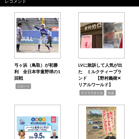
レコメンド
弓ヶ浜（鳥取）が初勝
LVに敗訴して人気が出
利 全日本学童野球の1
た ミルクティーブラ
回戦
ンド 【野村義樹✕
リアルワールド】
,
スポーツ
,
,
ライフスタイル
社会