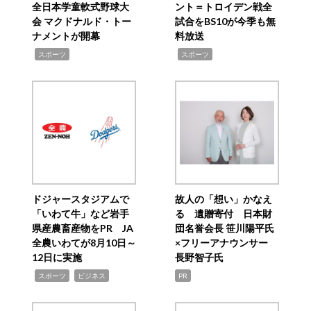
全日本学童軟式野球大
ント＝トロイデン戦全
会 マクドナルド・トー
試合をBS10が今季も無
ナメントが開幕
料放送
,
,
スポーツ
スポーツ
ドジャースタジアムで
故人の「想い」かなえ
「いわて牛」など岩手
る 遺贈寄付 日本財
県産農畜産物をPR JA
団名誉会長 笹川陽平氏
全農いわてが8月10日～
×フリーアナウンサー
12日に実施
長野智子氏
,
,
スポーツ
ビジネス
PR