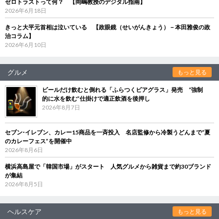
ゼロトラストって何？ 【岡嶋教授のデジタル指南】
2026年6月18日
きっと大平元首相は泣いている 【政眼鏡（せいがんきょう）－本田雅俊の政
治コラム】
2026年6月10日
グルメ
もっと見る
ビールだけ飲むと倒れる「ふらつくビアグラス」発売 “強制
的に水を飲む”仕掛けで適正飲酒を後押し
2026年8月7日
セブン‐イレブン、カレー15商品を一斉投入 名店監修から冷製うどんまで“夏
のカレーフェス”を開催中
2026年8月6日
横浜高島屋で「韓国市場」がスタート 人気グルメから雑貨まで約30ブランド
が集結
2026年8月5日
ヘルスケア
もっと見る