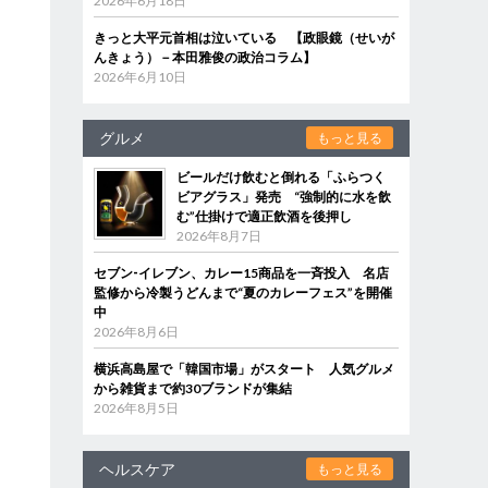
2026年6月18日
きっと大平元首相は泣いている 【政眼鏡（せいが
んきょう）－本田雅俊の政治コラム】
2026年6月10日
グルメ
もっと見る
ビールだけ飲むと倒れる「ふらつく
ビアグラス」発売 “強制的に水を飲
む”仕掛けで適正飲酒を後押し
2026年8月7日
セブン‐イレブン、カレー15商品を一斉投入 名店
監修から冷製うどんまで“夏のカレーフェス”を開催
中
2026年8月6日
横浜高島屋で「韓国市場」がスタート 人気グルメ
から雑貨まで約30ブランドが集結
2026年8月5日
ヘルスケア
もっと見る