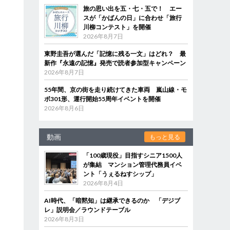
旅の思い出を五・七・五で！ エー
スが「かばんの日」に合わせ「旅行
川柳コンテスト」を開催
2026年8月7日
東野圭吾が選んだ「記憶に残る一文」はどれ？ 最
新作『永遠の記憶』発売で読者参加型キャンペーン
2026年8月7日
55年間、京の街を走り続けてきた車両 嵐山線・モ
ボ301形、運行開始55周年イベントを開催
2026年8月6日
動画
もっと見る
「100歳現役」目指すシニア1500人
が集結 マンション管理代務員イベ
ント「うぇるねすシップ」
2026年8月4日
AI時代、「暗黙知」は継承できるのか 「デジブ
レ」説明会／ラウンドテーブル
2026年8月3日