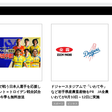
で戦う日本人選手を応援し
ドジャースタジアムで「いわて牛」
ント＝トロイデン戦全試合
など岩手県産農畜産物をPR JA全農
0が今季も無料放送
いわてが8月10日～12日に実施
,
,
スポーツ
ビジネス