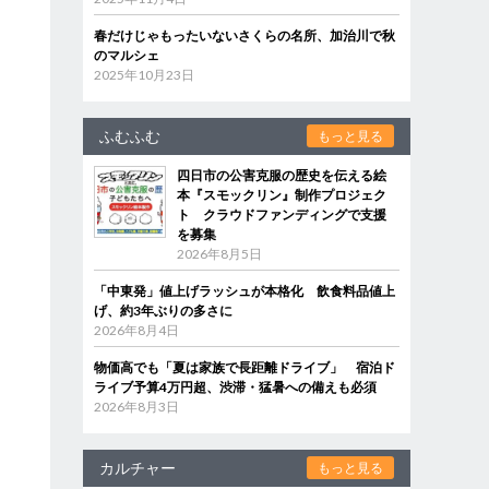
春だけじゃもったいないさくらの名所、加治川で秋
のマルシェ
2025年10月23日
ふむふむ
もっと見る
四日市の公害克服の歴史を伝える絵
本『スモックリン』制作プロジェク
ト クラウドファンディングで支援
を募集
2026年8月5日
「中東発」値上げラッシュが本格化 飲食料品値上
げ、約3年ぶりの多さに
2026年8月4日
物価高でも「夏は家族で長距離ドライブ」 宿泊ド
ライブ予算4万円超、渋滞・猛暑への備えも必須
2026年8月3日
カルチャー
もっと見る