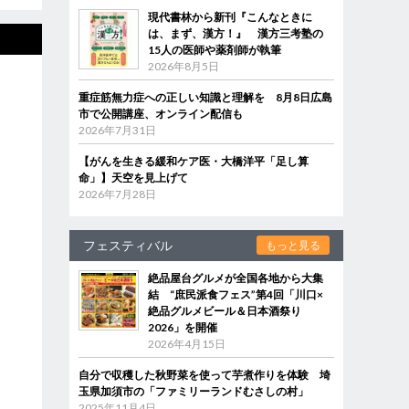
現代書林から新刊『こんなときに
は、まず、漢方！』 漢方三考塾の
15人の医師や薬剤師が執筆
2026年8月5日
重症筋無力症への正しい知識と理解を 8月8日広島
市で公開講座、オンライン配信も
2026年7月31日
【がんを生きる緩和ケア医・大橋洋平「足し算
命」】天空を見上げて
2026年7月28日
フェスティバル
もっと見る
絶品屋台グルメが全国各地から大集
結 “庶民派食フェス”第4回「川口×
絶品グルメビール＆日本酒祭り
2026」を開催
2026年4月15日
自分で収穫した秋野菜を使って芋煮作りを体験 埼
玉県加須市の「ファミリーランドむさしの村」
2025年11月4日