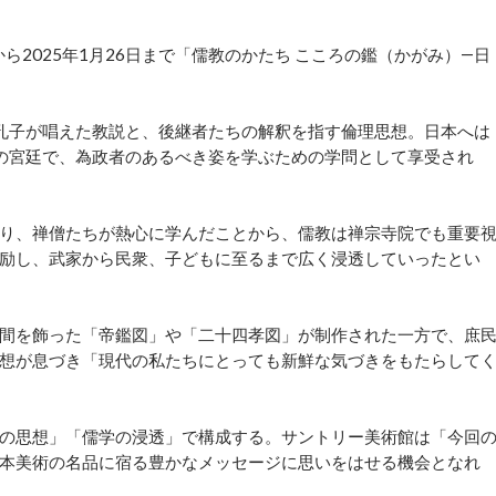
ら2025年1月26日まで「儒教のかたち こころの鑑（かがみ）―日
孔子が唱えた教説と、後継者たちの解釈を指す倫理思想。日本へは
の宮廷で、為政者のあるべき姿を学ぶための学問として享受され
り、禅僧たちが熱心に学んだことから、儒教は禅宗寺院でも重要
励し、武家から民衆、子どもに至るまで広く浸透していったとい
間を飾った「帝鑑図」や「二十四孝図」が制作された一方で、庶
想が息づき「現代の私たちにとっても新鮮な気づきをもたらして
の思想」「儒学の浸透」で構成する。サントリー美術館は「今回
本美術の名品に宿る豊かなメッセージに思いをはせる機会となれ