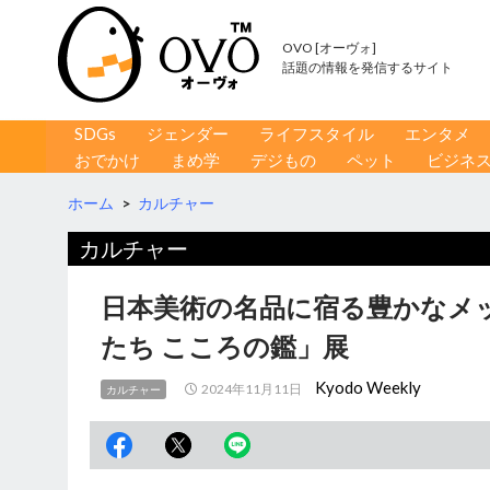
OVO [オーヴォ]
話題の情報を発信するサイト
コンテンツへ移動
検
SDGs
ジェンダー
ライフスタイル
エンタメ
索
おでかけ
まめ学
デジもの
ペット
ビジネ
ホーム
>
カルチャー
カルチャー
日本美術の名品に宿る豊かなメ
たち こころの鑑」展
Kyodo Weekly
2024年11月11日
カルチャー