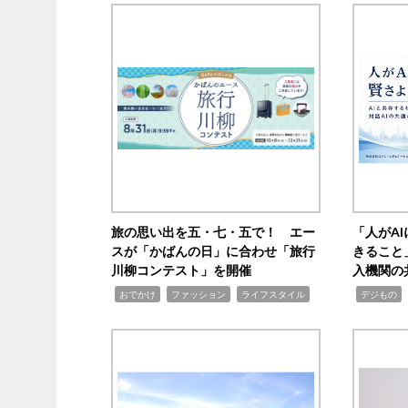
旅の思い出を五・七・五で！ エー
「人がA
スが「かばんの日」に合わせ「旅行
きること
川柳コンテスト」を開催
入機関の
,
,
,
,
,
おでかけ
ファッション
ライフスタイル
デジもの