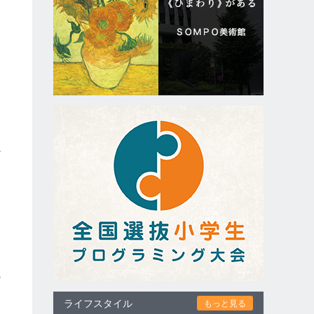
視
民
く
の
ライフスタイル
もっと見る