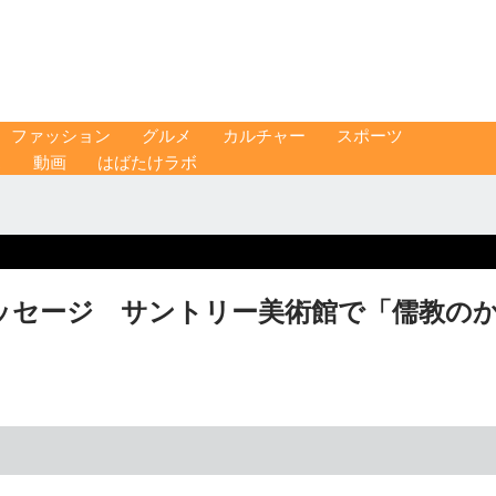
ファッション
グルメ
カルチャー
スポーツ
ス
動画
はばたけラボ
ッセージ サントリー美術館で「儒教の