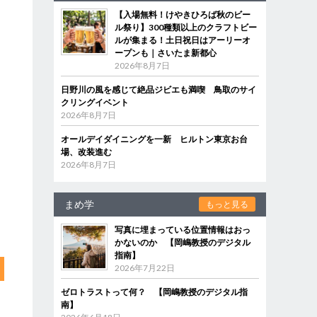
【入場無料！けやきひろば秋のビー
ル祭り】300種類以上のクラフトビー
ルが集まる！土日祝日はアーリーオ
ープンも｜さいたま新都心
2026年8月7日
日野川の風を感じて絶品ジビエも満喫 鳥取のサイ
クリングイベント
2026年8月7日
オールデイダイニングを一新 ヒルトン東京お台
場、改装進む
2026年8月7日
まめ学
もっと見る
写真に埋まっている位置情報はおっ
かないのか 【岡嶋教授のデジタル
指南】
2026年7月22日
ゼロトラストって何？ 【岡嶋教授のデジタル指
南】