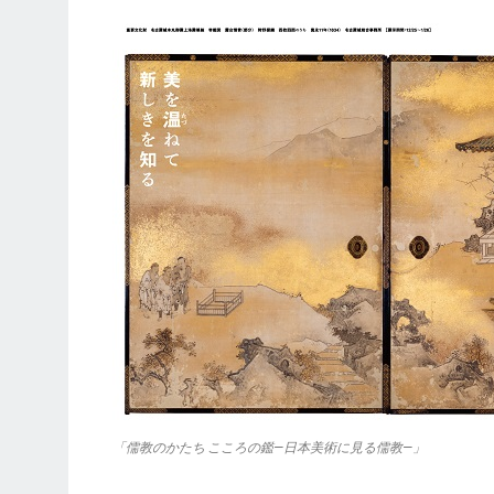
「儒教のかたち こころの鑑―日本美術に見る儒教―」