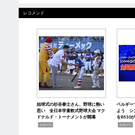
レコメンド
始球式の杉谷拳士さん、野球に熱い
ベルギー
思い 全日本学童軟式野球大会 マク
よう シ
ドナルド・トーナメントが開幕
をBS1
,
,
スポーツ
スポーツ