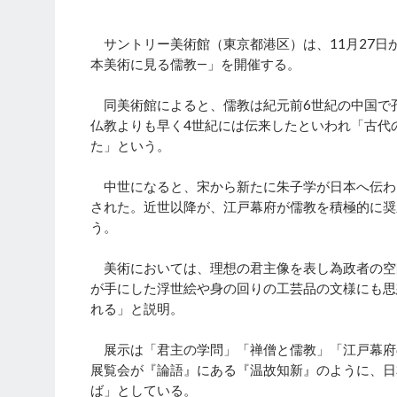
サントリー美術館（東京都港区）は、11月27日か
本美術に見る儒教―」を開催する。
同美術館によると、儒教は紀元前6世紀の中国で
仏教よりも早く4世紀には伝来したといわれ「古代
た」という。
中世になると、宋から新たに朱子学が日本へ伝わ
された。近世以降が、江戸幕府が儒教を積極的に奨
う。
美術においては、理想の君主像を表し為政者の空
が手にした浮世絵や身の回りの工芸品の文様にも思
れる」と説明。
展示は「君主の学問」「禅僧と儒教」「江戸幕府
展覧会が『論語』にある『温故知新』のように、日
ば」としている。