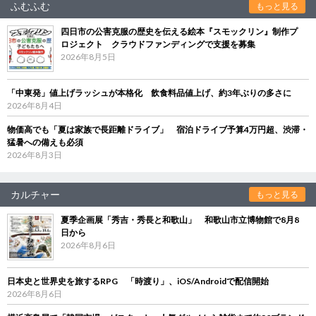
ふむふむ
もっと見る
四日市の公害克服の歴史を伝える絵本『スモックリン』制作プ
ロジェクト クラウドファンディングで支援を募集
2026年8月5日
「中東発」値上げラッシュが本格化 飲食料品値上げ、約3年ぶりの多さに
2026年8月4日
物価高でも「夏は家族で長距離ドライブ」 宿泊ドライブ予算4万円超、渋滞・
猛暑への備えも必須
2026年8月3日
カルチャー
もっと見る
夏季企画展「秀吉・秀長と和歌山」 和歌山市立博物館で8月8
日から
2026年8月6日
日本史と世界史を旅するRPG 「時渡り」、iOS/Androidで配信開始
2026年8月6日