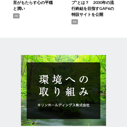
言がもたらす心の平穏
プ”とは？ 2030年の流
と潤い
行終結を目指すGAP6の
特設サイトを公開
PR
PR