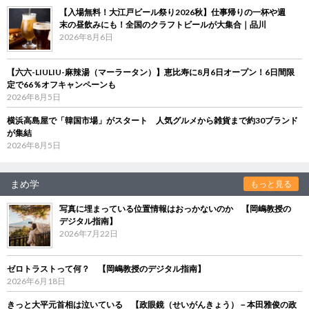
【入場無料！大江戸ビール祭り2026秋】仕事帰りの一杯や週
末の昼飲みにも！全国のクラフトビールが大集合｜品川
2026年8月6日
【六六-LIULIU-麻辣湯（マーラータン）】恵比寿に8月6日オープン！6日間限
定で66％オフキャンペーンも
2026年8月5日
横浜高島屋で「韓国市場」がスタート 人気グルメから雑貨まで約30ブランド
が集結
2026年8月5日
まめ学
もっと見る
写真に埋まっている位置情報はおっかないのか 【岡嶋教授の
デジタル指南】
2026年7月22日
ゼロトラストって何？ 【岡嶋教授のデジタル指南】
2026年6月18日
きっと大平元首相は泣いている 【政眼鏡（せいがんきょう）－本田雅俊の政