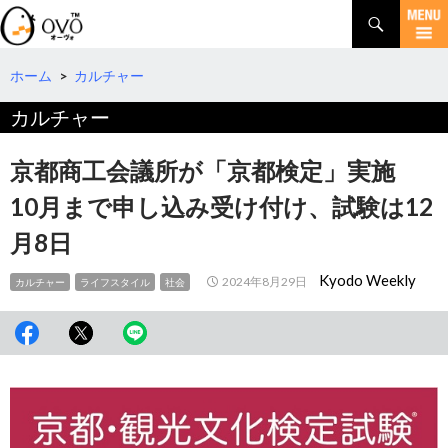
検
索
コ
ン
テ
ホーム
>
カルチャー
ン
カルチャー
ツ
へ
移
京都商工会議所が「京都検定」実施
動
10月まで申し込み受け付け、試験は12
月8日
Kyodo Weekly
2024年8月29日
カルチャー
ライフスタイル
社会