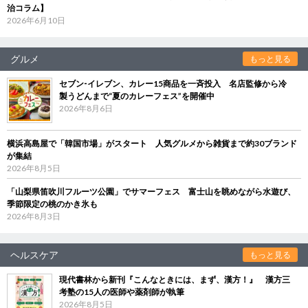
治コラム】
2026年6月10日
グルメ
もっと見る
セブン‐イレブン、カレー15商品を一斉投入 名店監修から冷
製うどんまで“夏のカレーフェス”を開催中
2026年8月6日
横浜高島屋で「韓国市場」がスタート 人気グルメから雑貨まで約30ブランド
が集結
2026年8月5日
「山梨県笛吹川フルーツ公園」でサマーフェス 富士山を眺めながら水遊び、
季節限定の桃のかき氷も
2026年8月3日
ヘルスケア
もっと見る
現代書林から新刊『こんなときには、まず、漢方！』 漢方三
考塾の15人の医師や薬剤師が執筆
2026年8月5日