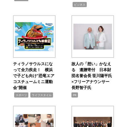
,
ビジネス
ティラノサウルスにな
故人の「想い」かなえ
って全力疾走！ 横浜
る 遺贈寄付 日本財
で子ども向け“恐竜エア
団名誉会長 笹川陽平氏
コスチュームミニ運動
×フリーアナウンサー
会”開催
長野智子氏
,
,
スポーツ
ライフスタイル
PR