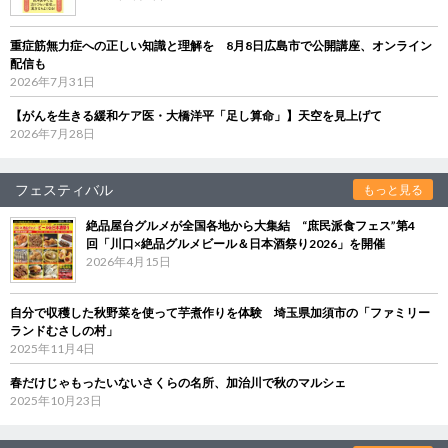
重症筋無力症への正しい知識と理解を 8月8日広島市で公開講座、オンライン
配信も
2026年7月31日
【がんを生きる緩和ケア医・大橋洋平「足し算命」】天空を見上げて
2026年7月28日
フェスティバル
もっと見る
絶品屋台グルメが全国各地から大集結 “庶民派食フェス”第4
回「川口×絶品グルメビール＆日本酒祭り2026」を開催
2026年4月15日
自分で収穫した秋野菜を使って芋煮作りを体験 埼玉県加須市の「ファミリー
ランドむさしの村」
2025年11月4日
春だけじゃもったいないさくらの名所、加治川で秋のマルシェ
2025年10月23日