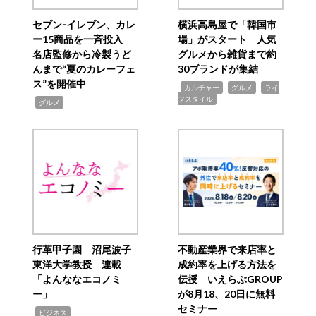
セブン‐イレブン、カレ
横浜高島屋で「韓国市
ー15商品を一斉投入
場」がスタート 人気
名店監修から冷製うど
グルメから雑貨まで約
んまで“夏のカレーフェ
30ブランドが集結
ス”を開催中
,
,
,
カルチャー
グルメ
ライ
フスタイル
,
グルメ
行革甲子園 沼尾波子
不動産業界で来店率と
東洋大学教授 連載
成約率を上げる方法を
「よんななエコノミ
伝授 いえらぶGROUP
ー」
が8月18、20日に無料
セミナー
,
ビジネス