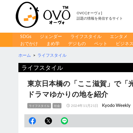
OVO [オーヴォ]
話題の情報を発信するサイト
コンテンツへ移動
検
SDGs
ジェンダー
ライフスタイル
エンタメ
索
おでかけ
まめ学
デジもの
ペット
ビジネ
ホーム
>
ライフスタイル
ライフスタイル
東京日本橋の「ここ滋賀」で「光
ドラマゆかりの地を紹介
Kyodo Weekly
2024年11月21日
ライフスタイル
社会