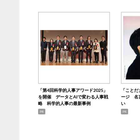
「第4回科学的人事アワード2025」
「ことだ
を開催 データとAIで変わる人事戦
ージ 名
略 科学的人事の最新事例
い
PR
PR