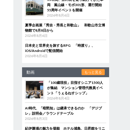
両 嵐山線・モボ301形、運行開始
55周年イベントを開催
2026年8月6日
夏季企画展「秀吉・秀長と和歌山」 和歌山市立博
物館で8月8日から
2026年8月6日
日本史と世界史を旅するRPG 「時渡り」、
iOS/Androidで配信開始
2026年8月6日
動画
もっと見る
「100歳現役」目指すシニア1500人
が集結 マンション管理代務員イベ
ント「うぇるねすシップ」
2026年8月4日
AI時代、「暗黙知」は継承できるのか 「デジブ
レ」説明会／ラウンドテーブル
2026年8月3日
紀伊勝浦の魅力を堪能 ホテル浦島、日昇館をリニ