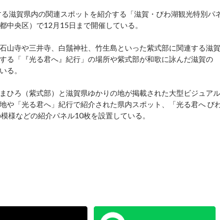
する滋賀県内の関連スポットを紹介する「滋賀・びわ湖観光特別パ
都中央区）で12月15日まで開催している。
石山寺や三井寺、白鬚神社、竹生島といった紫式部に関連する滋
する「『光る君へ』紀行」の場所や紫式部が和歌に詠んだ滋賀の
いる。
まひろ（紫式部）と滋賀県ゆかりの地が掲載された大型ビジュア
地や「光る君へ」紀行で紹介された県内スポット、「光る君へ び
の模様などの紹介パネル10枚を設置している。