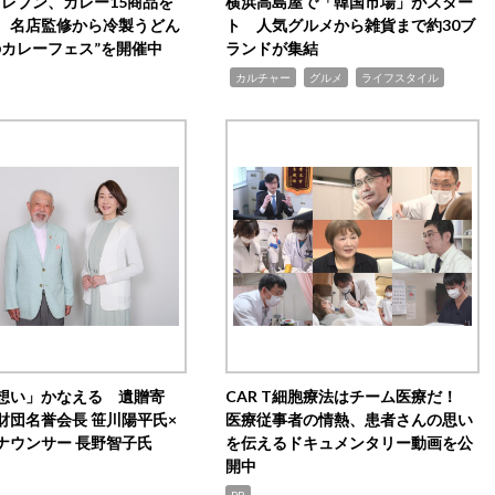
イレブン、カレー15商品を
横浜高島屋で「韓国市場」がスター
 名店監修から冷製うどん
ト 人気グルメから雑貨まで約30ブ
のカレーフェス”を開催中
ランドが集結
,
,
,
カルチャー
グルメ
ライフスタイル
想い」かなえる 遺贈寄
CAR T細胞療法はチーム医療だ！
財団名誉会長 笹川陽平氏×
医療従事者の情熱、患者さんの思い
ナウンサー 長野智子氏
を伝えるドキュメンタリー動画を公
開中
PR