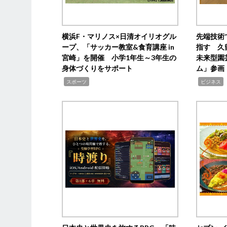
横浜F・マリノス×日清オイリオグル
先端技術
ープ、「サッカー教室&食育講座 in
指す 久
宮崎」を開催 小学1年生～3年生の
未来型園
身体づくりをサポート
ム」参画
,
,
,
スポーツ
ビジネス