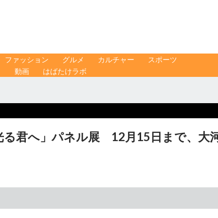
ファッション
グルメ
カルチャー
スポーツ
ス
動画
はばたけラボ
る君へ」パネル展 12月15日まで、大