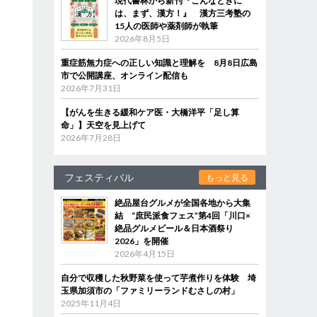
現代書林から新刊『こんなときに
は、まず、漢方！』 漢方三考塾の
15人の医師や薬剤師が執筆
2026年8月5日
重症筋無力症への正しい知識と理解を 8月8日広島
市で公開講座、オンライン配信も
2026年7月31日
【がんを生きる緩和ケア医・大橋洋平「足し算
命」】天空を見上げて
2026年7月28日
フェスティバル
もっと見る
絶品屋台グルメが全国各地から大集
結 “庶民派食フェス”第4回「川口×
絶品グルメビール＆日本酒祭り
2026」を開催
2026年4月15日
自分で収穫した秋野菜を使って芋煮作りを体験 埼
玉県加須市の「ファミリーランドむさしの村」
2025年11月4日