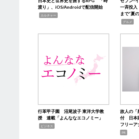
日本史と世界史を旅するRPG 「時
セブン‐
渡り」、iOS/Androidで配信開始
一斉投入
まで“夏
,
カルチャー
,
グルメ
行革甲子園 沼尾波子 東洋大学教
故人の「
授 連載「よんななエコノミー」
付 日本
フリーア
,
ビジネス
PR