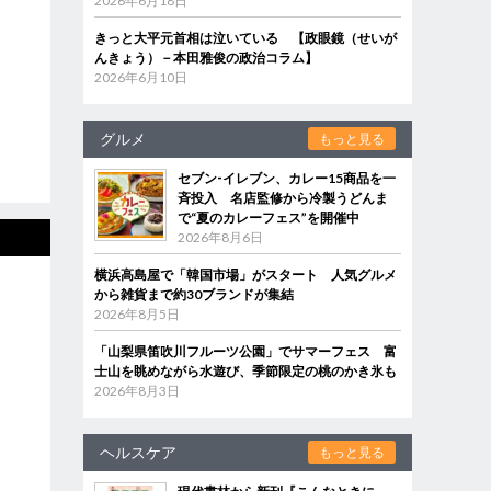
2026年6月18日
きっと大平元首相は泣いている 【政眼鏡（せいが
んきょう）－本田雅俊の政治コラム】
2026年6月10日
グルメ
もっと見る
セブン‐イレブン、カレー15商品を一
斉投入 名店監修から冷製うどんま
で“夏のカレーフェス”を開催中
2026年8月6日
横浜高島屋で「韓国市場」がスタート 人気グルメ
から雑貨まで約30ブランドが集結
2026年8月5日
「山梨県笛吹川フルーツ公園」でサマーフェス 富
士山を眺めながら水遊び、季節限定の桃のかき氷も
2026年8月3日
ヘルスケア
もっと見る