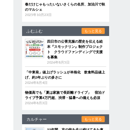
春だけじゃもったいないさくらの名所、加治川で秋
のマルシェ
2025年10月23日
ふむふむ
もっと見る
四日市の公害克服の歴史を伝える絵
本『スモックリン』制作プロジェク
ト クラウドファンディングで支援
を募集
2026年8月5日
「中東発」値上げラッシュが本格化 飲食料品値上
げ、約3年ぶりの多さに
2026年8月4日
物価高でも「夏は家族で長距離ドライブ」 宿泊ド
ライブ予算4万円超、渋滞・猛暑への備えも必須
2026年8月3日
カルチャー
もっと見る
55年間、京の街を走り続けてきた車