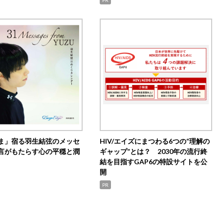
ま」宿る羽生結弦のメッセ
HIV/エイズにまつわる6つの“理解の
言がもたらす心の平穏と潤
ギャップ”とは？ 2030年の流行終
結を目指すGAP6の特設サイトを公
開
PR