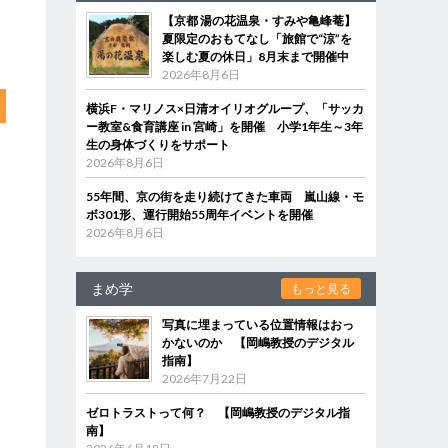
【京都 湯の花温泉・すみや亀峰菴】
夏限定のおもてなし「旅館で“涼”を
楽しむ夏の休日」8月末まで開催中
2026年8月6日
横浜F・マリノス×日清オイリオグループ、「サッカ
ー教室&食育講座 in 宮崎」を開催 小学1年生～3年
生の身体づくりをサポート
2026年8月6日
55年間、京の街を走り続けてきた車両 嵐山線・モ
ボ301形、運行開始55周年イベントを開催
2026年8月6日
まめ学
もっと見る
写真に埋まっている位置情報はおっ
かないのか 【岡嶋教授のデジタル
指南】
2026年7月22日
ゼロトラストって何？ 【岡嶋教授のデジタル指
南】