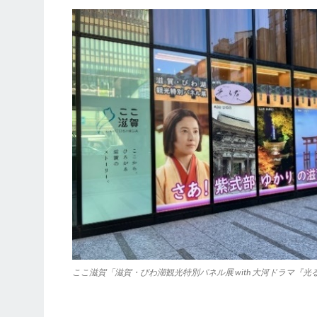
ここ滋賀「滋賀・びわ湖観光特別パネル展 with 大河ドラマ『光