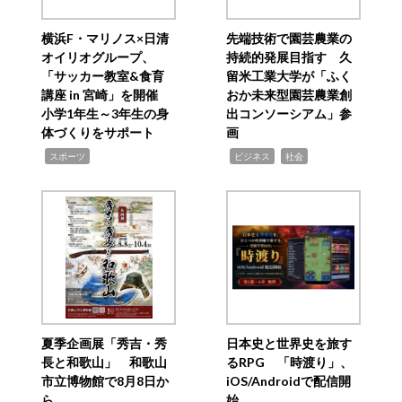
横浜F・マリノス×日清
先端技術で園芸農業の
オイリオグループ、
持続的発展目指す 久
「サッカー教室&食育
留米工業大学が「ふく
講座 in 宮崎」を開催
おか未来型園芸農業創
小学1年生～3年生の身
出コンソーシアム」参
体づくりをサポート
画
,
,
,
スポーツ
ビジネス
社会
夏季企画展「秀吉・秀
日本史と世界史を旅す
長と和歌山」 和歌山
るRPG 「時渡り」、
市立博物館で8月8日か
iOS/Androidで配信開
ら
始