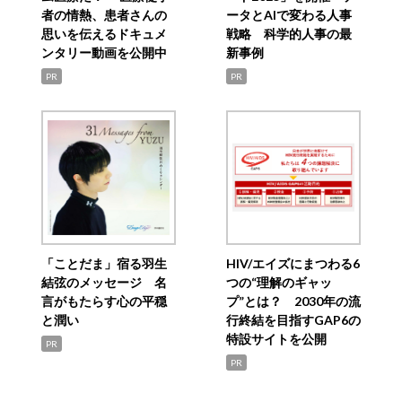
者の情熱、患者さんの
ータとAIで変わる人事
思いを伝えるドキュメ
戦略 科学的人事の最
ンタリー動画を公開中
新事例
PR
PR
「ことだま」宿る羽生
HIV/エイズにまつわる6
結弦のメッセージ 名
つの“理解のギャッ
言がもたらす心の平穏
プ”とは？ 2030年の流
と潤い
行終結を目指すGAP6の
特設サイトを公開
PR
PR