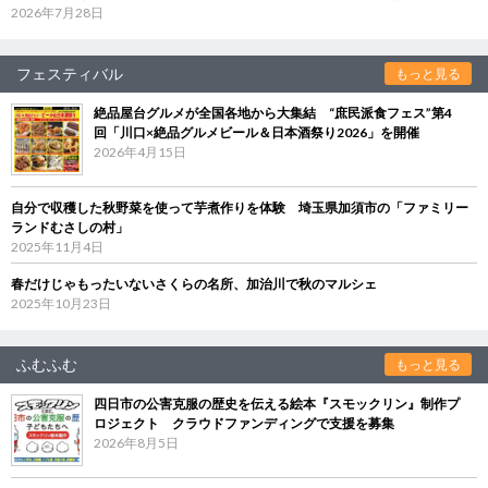
2026年7月28日
フェスティバル
もっと見る
絶品屋台グルメが全国各地から大集結 “庶民派食フェス”第4
回「川口×絶品グルメビール＆日本酒祭り2026」を開催
2026年4月15日
自分で収穫した秋野菜を使って芋煮作りを体験 埼玉県加須市の「ファミリー
ランドむさしの村」
2025年11月4日
春だけじゃもったいないさくらの名所、加治川で秋のマルシェ
2025年10月23日
ふむふむ
もっと見る
四日市の公害克服の歴史を伝える絵本『スモックリン』制作プ
ロジェクト クラウドファンディングで支援を募集
2026年8月5日