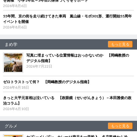
を開催 小学1年生～3年生の身体づくりをサポート
2026年8月6日
55年間、京の街を走り続けてきた車両 嵐山線・モボ301形、運行開始55周年
イベントを開催
2026年8月6日
まめ学
もっと見る
写真に埋まっている位置情報はおっかないのか 【岡嶋教授の
デジタル指南】
2026年7月22日
ゼロトラストって何？ 【岡嶋教授のデジタル指南】
2026年6月18日
きっと大平元首相は泣いている 【政眼鏡（せいがんきょう）－本田雅俊の政
治コラム】
2026年6月10日
グルメ
もっと見る
セブン‐イレブン、カレー15商品を一斉投入 名店監修から冷