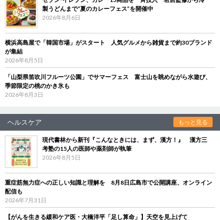
製うどんまで“夏のカレーフェス”を開催中
2026年8月6日
横浜高島屋で「韓国市場」がスタート 人気グルメから雑貨まで約30ブランド
が集結
2026年8月5日
「山梨県笛吹川フルーツ公園」でサマーフェス 富士山を眺めながら水遊び、
季節限定の桃のかき氷も
2026年8月3日
ヘルスケア
もっと見る
現代書林から新刊『こんなときには、まず、漢方！』 漢方三
考塾の15人の医師や薬剤師が執筆
2026年8月5日
重症筋無力症への正しい知識と理解を 8月8日広島市で公開講座、オンライン
配信も
2026年7月31日
【がんを生きる緩和ケア医・大橋洋平「足し算命」】天空を見上げて