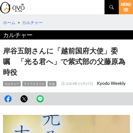
検
索
コ
ン
テ
ホーム
>
カルチャー
ン
カルチャー
ツ
へ
移
岸谷五朗さんに「越前国府大使」委
動
嘱 「光る君へ」で紫式部の父藤原為
時役
Kyodo Weekly
2024年11月27日
カルチャー
ライフスタイル
社会