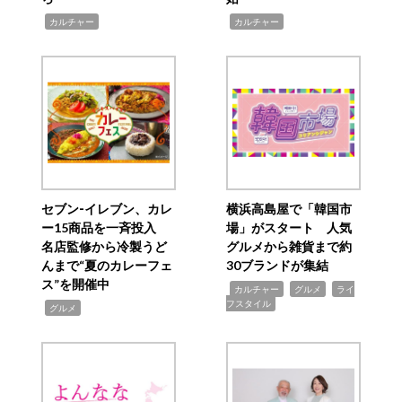
,
,
カルチャー
カルチャー
セブン‐イレブン、カレ
横浜高島屋で「韓国市
ー15商品を一斉投入
場」がスタート 人気
名店監修から冷製うど
グルメから雑貨まで約
んまで“夏のカレーフェ
30ブランドが集結
ス”を開催中
,
,
,
カルチャー
グルメ
ライ
フスタイル
,
グルメ