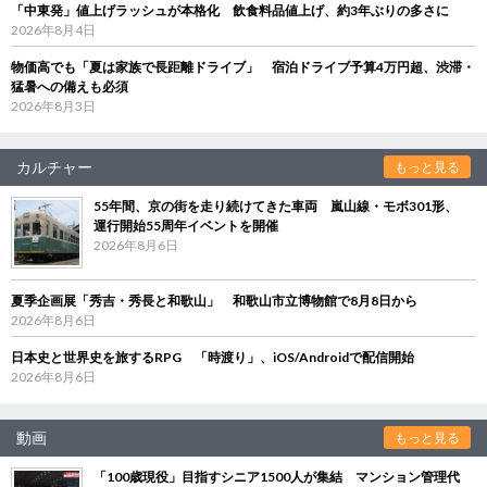
「中東発」値上げラッシュが本格化 飲食料品値上げ、約3年ぶりの多さに
2026年8月4日
物価高でも「夏は家族で長距離ドライブ」 宿泊ドライブ予算4万円超、渋滞・
猛暑への備えも必須
2026年8月3日
カルチャー
もっと見る
55年間、京の街を走り続けてきた車両 嵐山線・モボ301形、
運行開始55周年イベントを開催
2026年8月6日
夏季企画展「秀吉・秀長と和歌山」 和歌山市立博物館で8月8日から
2026年8月6日
日本史と世界史を旅するRPG 「時渡り」、iOS/Androidで配信開始
2026年8月6日
動画
もっと見る
「100歳現役」目指すシニア1500人が集結 マンション管理代