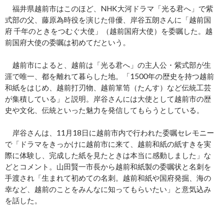
福井県越前市はこのほど、NHK大河ドラマ「光る君へ」で紫
式部の父、藤原為時役を演じた俳優、岸谷五朗さんに「越前国
府 千年のときをつむぐ大使」（越前国府大使）を委嘱した。越
前国府大使の委嘱は初めてだという。
越前市によると、越前は「光る君へ」の主人公・紫式部が生
涯で唯一、都を離れて暮らした地。「1500年の歴史を持つ越前
和紙をはじめ、越前打刃物、越前箪笥（たんす）など伝統工芸
が集積している」と説明。岸谷さんには大使として越前市の歴
史や文化、伝統といった魅力を発信してもらうとしている。
岸谷さんは、11月18日に越前市内で行われた委嘱セレモニー
で「ドラマをきっかけに越前市に来て、越前和紙の紙すきを実
際に体験し、完成した紙を見たときは本当に感動しました」な
どとコメント。山田賢一市長から越前和紙製の委嘱状と名刺を
手渡され「生まれて初めての名刺。越前和紙や国府発掘、海の
幸など、越前のことをみんなに知ってもらいたい」と意気込み
を話した。