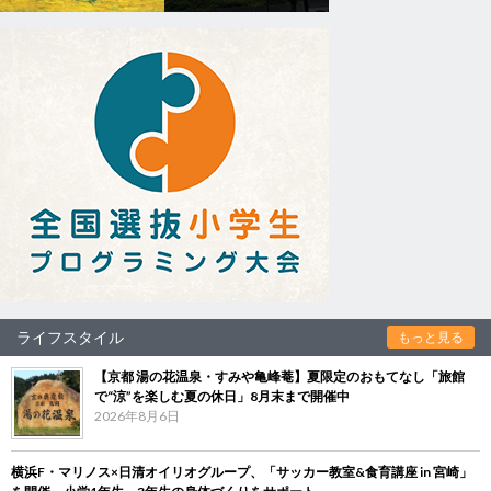
ライフスタイル
もっと見る
【京都 湯の花温泉・すみや亀峰菴】夏限定のおもてなし「旅館
で“涼”を楽しむ夏の休日」8月末まで開催中
2026年8月6日
横浜F・マリノス×日清オイリオグループ、「サッカー教室&食育講座 in 宮崎」