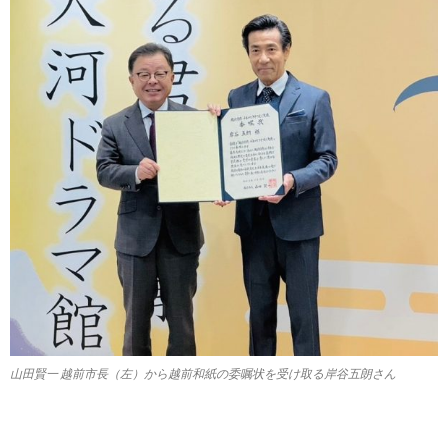
山田賢一 越前市長（左）から越前和紙の委嘱状を受け取る岸谷五朗さん