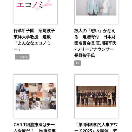
行革甲子園 沼尾波子
故人の「想い」かなえ
東洋大学教授 連載
る 遺贈寄付 日本財
「よんななエコノミ
団名誉会長 笹川陽平氏
ー」
×フリーアナウンサー
長野智子氏
,
ビジネス
PR
CAR T細胞療法はチー
「第4回科学的人事アワ
ム医療だ！ 医療従事
ード2025」を開催 デ