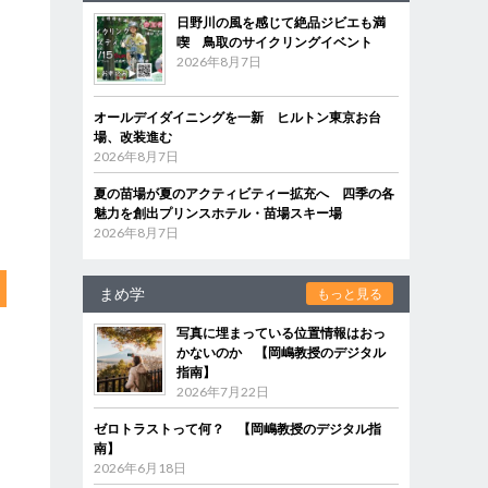
日野川の風を感じて絶品ジビエも満
喫 鳥取のサイクリングイベント
2026年8月7日
オールデイダイニングを一新 ヒルトン東京お台
場、改装進む
2026年8月7日
夏の苗場が夏のアクティビティー拡充へ 四季の各
魅力を創出プリンスホテル・苗場スキー場
2026年8月7日
まめ学
もっと見る
写真に埋まっている位置情報はおっ
かないのか 【岡嶋教授のデジタル
指南】
2026年7月22日
ゼロトラストって何？ 【岡嶋教授のデジタル指
南】
2026年6月18日