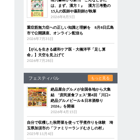
は、まず、漢方！』 漢方三考塾の
15人の医師や薬剤師が執筆
2026年8月5日
重症筋無力症への正しい知識と理解を 8月8日広島
市で公開講座、オンライン配信も
2026年7月31日
【がんを生きる緩和ケア医・大橋洋平「足し算
命」】天空を見上げて
2026年7月28日
フェスティバル
もっと見る
絶品屋台グルメが全国各地から大集
結 “庶民派食フェス”第4回「川口×
絶品グルメビール＆日本酒祭り
2026」を開催
2026年4月15日
自分で収穫した秋野菜を使って芋煮作りを体験 埼
玉県加須市の「ファミリーランドむさしの村」
2025年11月4日