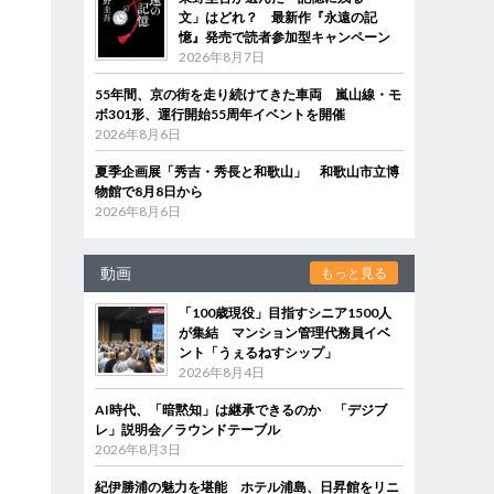
文」はどれ？ 最新作『永遠の記
憶』発売で読者参加型キャンペーン
2026年8月7日
55年間、京の街を走り続けてきた車両 嵐山線・モ
ボ301形、運行開始55周年イベントを開催
2026年8月6日
夏季企画展「秀吉・秀長と和歌山」 和歌山市立博
物館で8月8日から
2026年8月6日
動画
もっと見る
「100歳現役」目指すシニア1500人
が集結 マンション管理代務員イベ
ント「うぇるねすシップ」
2026年8月4日
AI時代、「暗黙知」は継承できるのか 「デジブ
レ」説明会／ラウンドテーブル
2026年8月3日
紀伊勝浦の魅力を堪能 ホテル浦島、日昇館をリニ