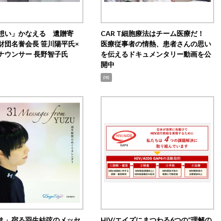
想い」かなえる 遺贈寄
CAR T細胞療法はチーム医療だ！
財団名誉会長 笹川陽平氏×
医療従事者の情熱、患者さんの思い
ナウンサー 長野智子氏
を伝えるドキュメンタリー動画を公
開中
PR
ま」宿る羽生結弦のメッセ
HIV/エイズにまつわる6つの“理解の