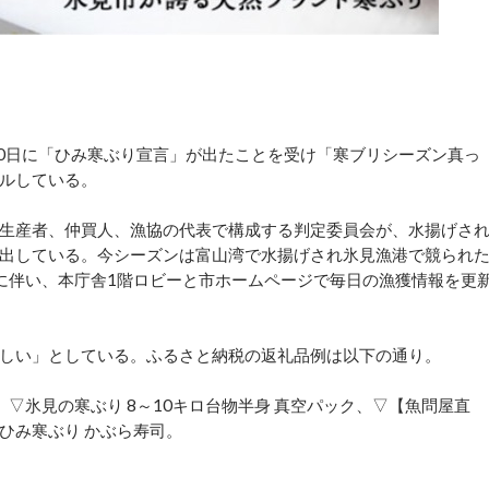
0日に「ひみ寒ぶり宣言」が出たことを受け「寒ブリシーズン真っ
ルしている。
生産者、仲買人、漁協の代表で構成する判定委員会が、水揚げさ
出している。今シーズンは富山湾で水揚げされ氷見漁港で競られ
に伴い、本庁舎1階ロビーと市ホームページで毎日の漁獲情報を更
しい」としている。ふるさと納税の返礼品例は以下の通り。
、▽氷見の寒ぶり 8～10キロ台物半身 真空パック、▽【魚問屋直
▽ひみ寒ぶり かぶら寿司。