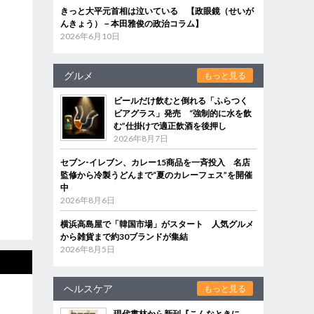
きっと大平元首相は泣いている 【政眼鏡（せいが
んきょう）－本田雅俊の政治コラム】
2026年6月10日
グルメ
もっと見る
ビールだけ飲むと倒れる「ふらつく
ビアグラス」発売 “強制的に水を飲
む”仕掛けで適正飲酒を後押し
2026年8月7日
セブン‐イレブン、カレー15商品を一斉投入 名店
監修から冷製うどんまで“夏のカレーフェス”を開催
中
2026年8月6日
横浜高島屋で「韓国市場」がスタート 人気グルメ
から雑貨まで約30ブランドが集結
2026年8月5日
ヘルスケア
もっと見る
現代書林から新刊『こんなときに