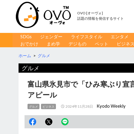
OVO [オーヴォ]
話題の情報を発信するサイト
コンテンツへ移動
検
SDGs
ジェンダー
ライフスタイル
エンタメ
索
おでかけ
まめ学
デジもの
ペット
ビジネ
ホーム
>
グルメ
グルメ
富山県氷見市で「ひみ寒ぶり宣
アピール
Kyodo Weekly
2024年11月28日
グルメ
ビジネス