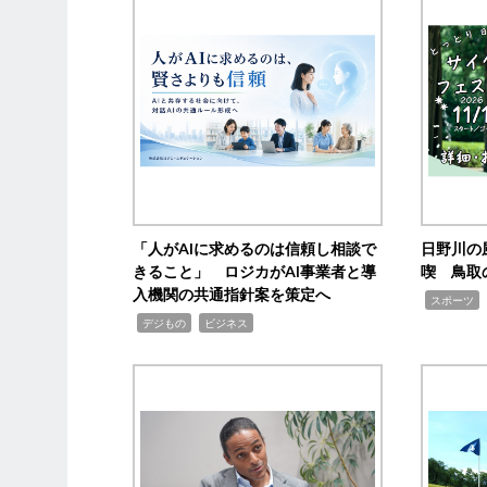
「人がAIに求めるのは信頼し相談で
日野川の
きること」 ロジカがAI事業者と導
喫 鳥取
入機関の共通指針案を策定へ
,
スポーツ
,
,
デジもの
ビジネス