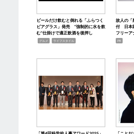
ビールだけ飲むと倒れる「ふらつく
故人の「
ビアグラス」発売 “強制的に水を飲
付 日本
む”仕掛けで適正飲酒を後押し
フリーア
,
,
グルメ
ライフスタイル
PR
「第4回科学的人事アワード2025」
「ことだ