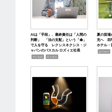
AIは「手段」、最終責任は「人間の
夏の苗場
判断」 「法の支配」という「傘」
充へ 四
で人を守る レクシスネクシス・ジ
ホテル・
ャパンのパスカル ロズィエ社長
,
,
おでかけ
,
,
デジもの
ビジネス