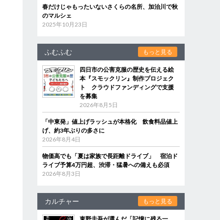
春だけじゃもったいないさくらの名所、加治川で秋
のマルシェ
2025年10月23日
ふむふむ
もっと見る
四日市の公害克服の歴史を伝える絵
本『スモックリン』制作プロジェク
ト クラウドファンディングで支援
を募集
2026年8月5日
「中東発」値上げラッシュが本格化 飲食料品値上
げ、約3年ぶりの多さに
2026年8月4日
物価高でも「夏は家族で長距離ドライブ」 宿泊ド
ライブ予算4万円超、渋滞・猛暑への備えも必須
2026年8月3日
カルチャー
もっと見る
東野圭吾が選んだ「記憶に残る一