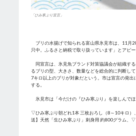
「ひみ寒ぶり宣言」
ブリの水揚げで知られる富山県氷見市は、11月2
只中。ふるさと納税で取り扱っています」とアピー
同宣言は、氷見魚ブランド対策協議会が組織する
るブリの型、大きさ、数量などを総合的に判断して
7キロ以上のブリが対象だという。市は宣言の発出
する。
氷見市は「今だけの『ひみ寒ぶり』を楽しんでほ
▽ひみ寒ぶり朝どれ1本 三枚おろし（8～10キロ）
送】天然「生ひみ寒ぶり」刺身用 約800グラム、