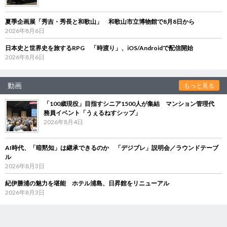
夏季企画展「秀吉・秀長と和歌山」 和歌山市立博物館で8月8日から
2026年8月6日
日本史と世界史を旅するRPG 「時渡り」、iOS/Androidで配信開始
2026年8月6日
動画
もっと見る
「100歳現役」目指すシニア1500人が集結 マンション管理代
務員イベント「うぇるねすシップ」
2026年8月4日
AI時代、「暗黙知」は継承できるのか 「デジブレ」説明会／ラウンドテーブ
ル
2026年8月3日
紀伊勝浦の魅力を堪能 ホテル浦島、日昇館をリニューアル
2026年8月3日