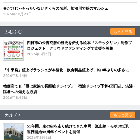
春だけじゃもったいないさくらの名所、加治川で秋のマルシェ
2025年10月23日
ふむふむ
もっと見る
四日市の公害克服の歴史を伝える絵本『スモックリン』制作プ
ロジェクト クラウドファンディングで支援を募集
2026年8月5日
「中東発」値上げラッシュが本格化 飲食料品値上げ、約3年ぶりの多さに
2026年8月4日
物価高でも「夏は家族で長距離ドライブ」 宿泊ドライブ予算4万円超、渋滞・
猛暑への備えも必須
2026年8月3日
カルチャー
もっと見る
55年間、京の街を走り続けてきた車両 嵐山線・モボ301形、
運行開始55周年イベントを開催
2026年8月6日