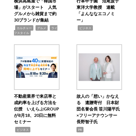
横浜高島屋で「韓国市
行革甲子園 沼尾波子
場」がスタート 人気
東洋大学教授 連載
グルメから雑貨まで約
「よんななエコノミ
30ブランドが集結
ー」
,
,
,
,
カルチャー
グルメ
ライ
ビジネス
フスタイル
不動産業界で来店率と
故人の「想い」かなえ
成約率を上げる方法を
る 遺贈寄付 日本財
伝授 いえらぶGROUP
団名誉会長 笹川陽平氏
が8月18、20日に無料
×フリーアナウンサー
セミナー
長野智子氏
,
ビジネス
PR