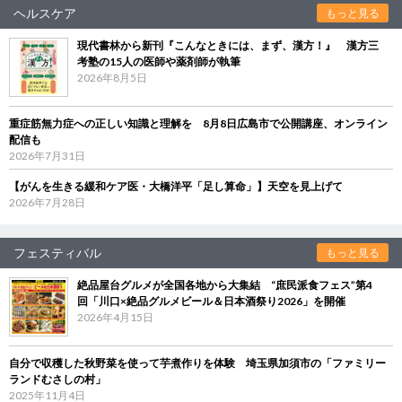
ヘルスケア
もっと見る
現代書林から新刊『こんなときには、まず、漢方！』 漢方三
考塾の15人の医師や薬剤師が執筆
2026年8月5日
重症筋無力症への正しい知識と理解を 8月8日広島市で公開講座、オンライン
配信も
2026年7月31日
【がんを生きる緩和ケア医・大橋洋平「足し算命」】天空を見上げて
2026年7月28日
フェスティバル
もっと見る
絶品屋台グルメが全国各地から大集結 “庶民派食フェス”第4
回「川口×絶品グルメビール＆日本酒祭り2026」を開催
2026年4月15日
自分で収穫した秋野菜を使って芋煮作りを体験 埼玉県加須市の「ファミリー
ランドむさしの村」
2025年11月4日