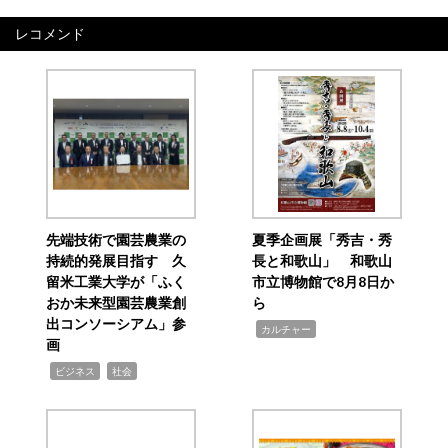
レコメンド
先端技術で園芸農業の
夏季企画展「秀吉・秀
持続的発展目指す 久
長と和歌山」 和歌山
留米工業大学が「ふく
市立博物館で8月8日か
おか未来型園芸農業創
ら
出コンソーシアム」参
,
カルチャー
画
,
,
ビジネス
社会