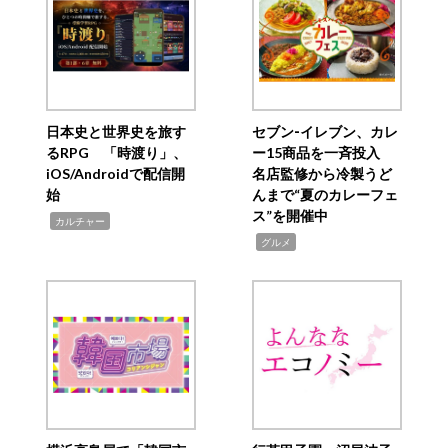
日本史と世界史を旅す
セブン‐イレブン、カレ
るRPG 「時渡り」、
ー15商品を一斉投入
iOS/Androidで配信開
名店監修から冷製うど
始
んまで“夏のカレーフェ
ス”を開催中
,
カルチャー
,
グルメ