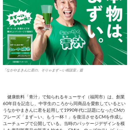
「なかやまきんに君の、そりゃまず～い相談室」篇
健康飲料「青汁」で知られるキューサイ（福岡市）は、創業
60年目を記念し、中学生のころから同商品を愛飲しているとい
うなかやまきんに君を起用して1990年代に話題になったCMの
フレーズ「まず～い、もう一杯！」を復活させるCMを作成し
ユーチューブで公開している。当時のパッケージデザインを模