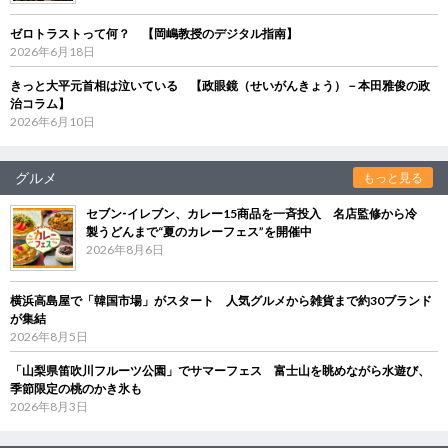
ゼロトラストって何？ 【岡嶋教授のデジタル指南】
2026年6月18日
きっと大平元首相は泣いている 【政眼鏡（せいがんきょう）－本田雅俊の政
治コラム】
2026年6月10日
グルメ
もっと見る
セブン‐イレブン、カレー15商品を一斉投入 名店監修から冷
製うどんまで“夏のカレーフェス”を開催中
2026年8月6日
横浜高島屋で「韓国市場」がスタート 人気グルメから雑貨まで約30ブランド
が集結
2026年8月5日
「山梨県笛吹川フルーツ公園」でサマーフェス 富士山を眺めながら水遊び、
季節限定の桃のかき氷も
2026年8月3日