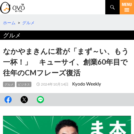
検
索
コ
ン
テ
ホーム
>
グルメ
ン
グルメ
ツ
へ
移
なかやまきんに君が「まず～い、もう
動
一杯！」 キューサイ、創業60年目で
往年のCMフレーズ復活
Kyodo Weekly
2024年10月14日
グルメ
ビジネス