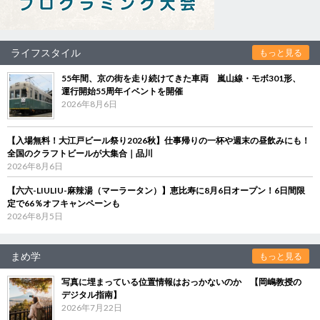
ライフスタイル
もっと見る
55年間、京の街を走り続けてきた車両 嵐山線・モボ301形、
運行開始55周年イベントを開催
2026年8月6日
【入場無料！大江戸ビール祭り2026秋】仕事帰りの一杯や週末の昼飲みにも！
全国のクラフトビールが大集合｜品川
2026年8月6日
【六六-LIULIU-麻辣湯（マーラータン）】恵比寿に8月6日オープン！6日間限
定で66％オフキャンペーンも
2026年8月5日
まめ学
もっと見る
写真に埋まっている位置情報はおっかないのか 【岡嶋教授の
デジタル指南】
2026年7月22日