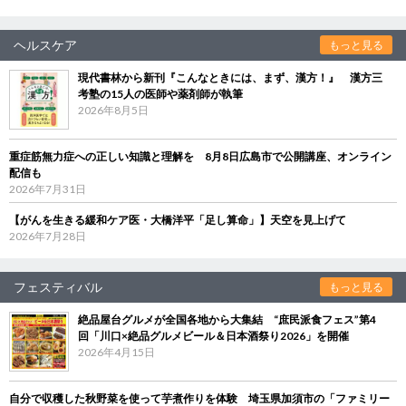
ヘルスケア
もっと見る
現代書林から新刊『こんなときには、まず、漢方！』 漢方三
考塾の15人の医師や薬剤師が執筆
2026年8月5日
重症筋無力症への正しい知識と理解を 8月8日広島市で公開講座、オンライン
配信も
2026年7月31日
【がんを生きる緩和ケア医・大橋洋平「足し算命」】天空を見上げて
2026年7月28日
フェスティバル
もっと見る
絶品屋台グルメが全国各地から大集結 “庶民派食フェス”第4
回「川口×絶品グルメビール＆日本酒祭り2026」を開催
2026年4月15日
自分で収穫した秋野菜を使って芋煮作りを体験 埼玉県加須市の「ファミリー