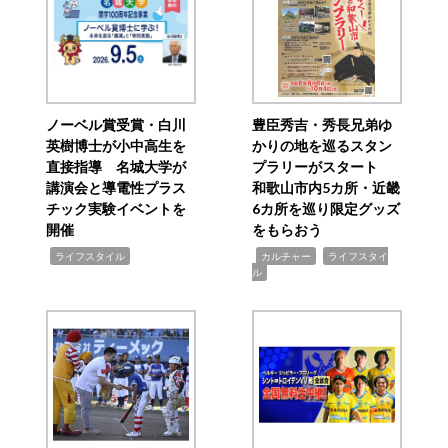
ノーベル賞受賞・白川
豊臣秀吉・秀長兄弟ゆ
英樹博士が小中高生を
かりの地を巡るスタン
直接指導 名城大学が
プラリーがスタート
講演会と導電性プラス
和歌山市内5カ所・近畿
チック実験イベントを
6カ所を巡り限定グッズ
開催
をもらおう
,
,
,
ライフスタイル
カルチャー
ライフスタイ
ル