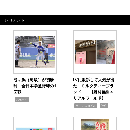
レコメンド
弓ヶ浜（鳥取）が初勝
LVに敗訴して人気が出
利 全日本学童野球の1
た ミルクティーブラ
回戦
ンド 【野村義樹✕
リアルワールド】
,
スポーツ
,
,
ライフスタイル
社会