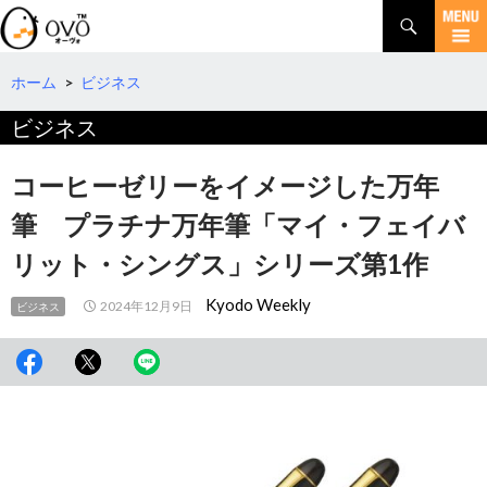
検
索
コ
ン
テ
ホーム
>
ビジネス
ン
ビジネス
ツ
へ
移
コーヒーゼリーをイメージした万年
動
筆 プラチナ万年筆「マイ・フェイバ
リット・シングス」シリーズ第1作
Kyodo Weekly
2024年12月9日
ビジネス