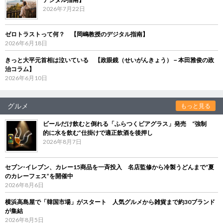
2026年7月22日
ゼロトラストって何？ 【岡嶋教授のデジタル指南】
2026年6月18日
きっと大平元首相は泣いている 【政眼鏡（せいがんきょう）－本田雅俊の政
治コラム】
2026年6月10日
グルメ
もっと見る
ビールだけ飲むと倒れる「ふらつくビアグラス」発売 “強制
的に水を飲む”仕掛けで適正飲酒を後押し
2026年8月7日
セブン‐イレブン、カレー15商品を一斉投入 名店監修から冷製うどんまで“夏
のカレーフェス”を開催中
2026年8月6日
横浜高島屋で「韓国市場」がスタート 人気グルメから雑貨まで約30ブランド
が集結
2026年8月5日