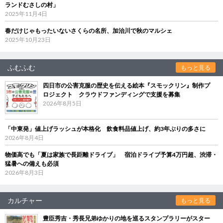
ランドむさしの村」
2025年11月4日
春だけじゃもったいないさくらの名所、加治川で秋のマルシェ
2025年10月23日
ふむふむ
もっと見る
四日市の公害克服の歴史を伝える絵本『スモックリン』制作プ
ロジェクト クラウドファンディングで支援を募集
2026年8月5日
「中東発」値上げラッシュが本格化 飲食料品値上げ、約3年ぶりの多さに
2026年8月4日
物価高でも「夏は家族で長距離ドライブ」 宿泊ドライブ予算4万円超、渋滞・
猛暑への備えも必須
2026年8月3日
カルチャー
もっと見る
豊臣秀吉・秀長兄弟ゆかりの地を巡るスタンプラリーがスター