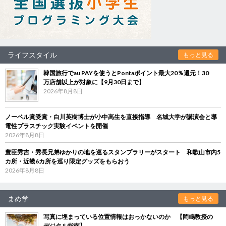
ライフスタイル
もっと見る
韓国旅行でau PAYを使うとPontaポイント最大20％還元！30
万店舗以上が対象に【9月30日まで】
2026年8月8日
ノーベル賞受賞・白川英樹博士が小中高生を直接指導 名城大学が講演会と導
電性プラスチック実験イベントを開催
2026年8月8日
豊臣秀吉・秀長兄弟ゆかりの地を巡るスタンプラリーがスタート 和歌山市内5
カ所・近畿6カ所を巡り限定グッズをもらおう
2026年8月8日
まめ学
もっと見る
写真に埋まっている位置情報はおっかないのか 【岡嶋教授の
デジタル指南】