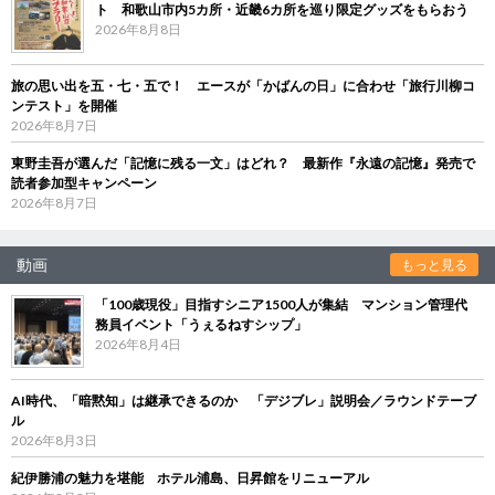
ト 和歌山市内5カ所・近畿6カ所を巡り限定グッズをもらおう
2026年8月8日
旅の思い出を五・七・五で！ エースが「かばんの日」に合わせ「旅行川柳コ
ンテスト」を開催
2026年8月7日
東野圭吾が選んだ「記憶に残る一文」はどれ？ 最新作『永遠の記憶』発売で
読者参加型キャンペーン
2026年8月7日
動画
もっと見る
「100歳現役」目指すシニア1500人が集結 マンション管理代
務員イベント「うぇるねすシップ」
2026年8月4日
AI時代、「暗黙知」は継承できるのか 「デジブレ」説明会／ラウンドテーブ
ル
2026年8月3日
紀伊勝浦の魅力を堪能 ホテル浦島、日昇館をリニューアル