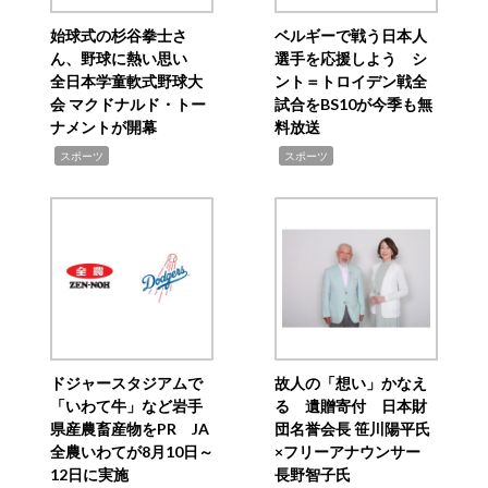
始球式の杉谷拳士さ
ベルギーで戦う日本人
ん、野球に熱い思い
選手を応援しよう シ
全日本学童軟式野球大
ント＝トロイデン戦全
会 マクドナルド・トー
試合をBS10が今季も無
ナメントが開幕
料放送
,
,
スポーツ
スポーツ
ドジャースタジアムで
故人の「想い」かなえ
「いわて牛」など岩手
る 遺贈寄付 日本財
県産農畜産物をPR JA
団名誉会長 笹川陽平氏
全農いわてが8月10日～
×フリーアナウンサー
12日に実施
長野智子氏