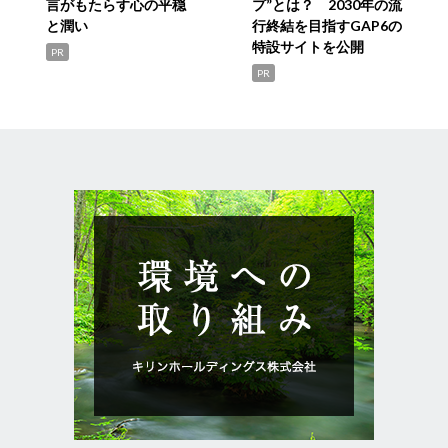
言がもたらす心の平穏
プ”とは？ 2030年の流
と潤い
行終結を目指すGAP6の
特設サイトを公開
PR
PR