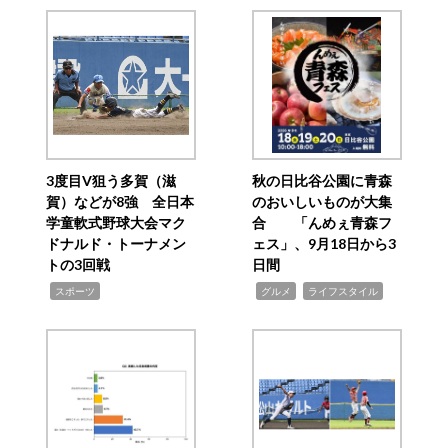
3度目V狙う多賀（滋
秋の日比谷公園に青森
賀）などが8強 全日本
のおいしいものが大集
学童軟式野球大会マク
合 「んめぇ青森フ
ドナルド・トーナメン
ェス」、9月18日から3
トの3回戦
日間
,
,
,
スポーツ
グルメ
ライフスタイル