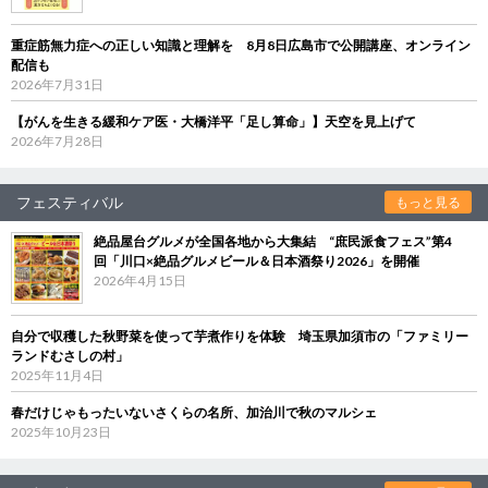
重症筋無力症への正しい知識と理解を 8月8日広島市で公開講座、オンライン
配信も
2026年7月31日
【がんを生きる緩和ケア医・大橋洋平「足し算命」】天空を見上げて
2026年7月28日
フェスティバル
もっと見る
絶品屋台グルメが全国各地から大集結 “庶民派食フェス”第4
回「川口×絶品グルメビール＆日本酒祭り2026」を開催
2026年4月15日
自分で収穫した秋野菜を使って芋煮作りを体験 埼玉県加須市の「ファミリー
ランドむさしの村」
2025年11月4日
春だけじゃもったいないさくらの名所、加治川で秋のマルシェ
2025年10月23日