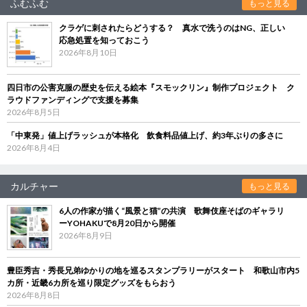
ふむふむ
もっと見る
クラゲに刺されたらどうする？ 真水で洗うのはNG、正しい
応急処置を知っておこう
2026年8月10日
四日市の公害克服の歴史を伝える絵本『スモックリン』制作プロジェクト ク
ラウドファンディングで支援を募集
2026年8月5日
「中東発」値上げラッシュが本格化 飲食料品値上げ、約3年ぶりの多さに
2026年8月4日
カルチャー
もっと見る
6人の作家が描く“風景と猫”の共演 歌舞伎座そばのギャラリ
ーYOHAKUで8月20日から開催
2026年8月9日
豊臣秀吉・秀長兄弟ゆかりの地を巡るスタンプラリーがスタート 和歌山市内5
カ所・近畿6カ所を巡り限定グッズをもらおう
2026年8月8日