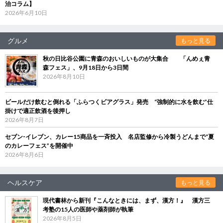
治コラム】
2026年6月10日
グルメ
もっと見る
秋の日比谷公園に青森のおいしいものが大集合 「んめぇ青
森フェス」、9月18日から3日間
2026年8月10日
ビールだけ飲むと倒れる「ふらつくビアグラス」発売 “強制的に水を飲む”仕
掛けで適正飲酒を後押し
2026年8月7日
セブン‐イレブン、カレー15商品を一斉投入 名店監修から冷製うどんまで“夏
のカレーフェス”を開催中
2026年8月6日
ヘルスケア
もっと見る
現代書林から新刊『こんなときには、まず、漢方！』 漢方三
考塾の15人の医師や薬剤師が執筆
2026年8月5日