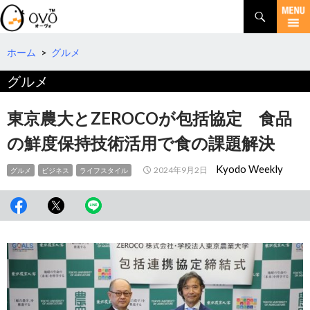
検
索
コ
ン
テ
ホーム
>
グルメ
ン
グルメ
ツ
へ
移
東京農大とZEROCOが包括協定 食品
動
の鮮度保持技術活用で食の課題解決
Kyodo Weekly
2024年9月2日
グルメ
ビジネス
ライフスタイル