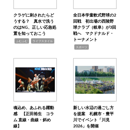
クラゲに刺されたらど
全日本学童軟式野球の2
うする？ 真水で洗う
回戦 初出場の西陵野
のはNG、正しい応急処
球クラブ（岐阜）が3回
置を知っておこう
戦へ マクドナルド・
トーナメント
,
,
ふむふむ
ライフスタイル
,
スポーツ
魂込め、あふれる躍動
新しい水辺の過ごし方
感 【正田裕生 コラ
を提案 札幌市・豊平
ム 直線・曲線・斜め
川でイベント「川見
線】
2026」を開催