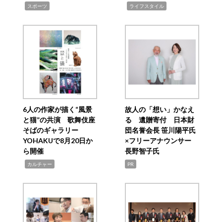
,
,
スポーツ
ライフスタイル
6人の作家が描く“風景
故人の「想い」かなえ
と猫”の共演 歌舞伎座
る 遺贈寄付 日本財
そばのギャラリー
団名誉会長 笹川陽平氏
YOHAKUで8月20日か
×フリーアナウンサー
ら開催
長野智子氏
,
カルチャー
PR