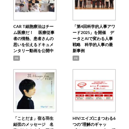
CAR T細胞療法はチー
「第4回科学的人事アワ
ム医療だ！ 医療従事
ード2025」を開催 デ
者の情熱、患者さんの
ータとAIで変わる人事
思いを伝えるドキュメ
戦略 科学的人事の最
ンタリー動画を公開中
新事例
PR
PR
「ことだま」宿る羽生
HIV/エイズにまつわる6
結弦のメッセージ 名
つの“理解のギャッ