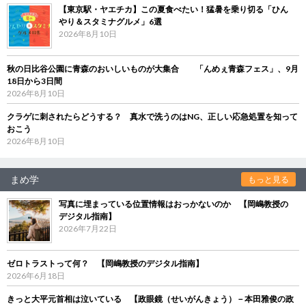
【東京駅・ヤエチカ】この夏食べたい！猛暑を乗り切る「ひん
やり＆スタミナグルメ」6選
2026年8月10日
秋の日比谷公園に青森のおいしいものが大集合 「んめぇ青森フェス」、9月
18日から3日間
2026年8月10日
クラゲに刺されたらどうする？ 真水で洗うのはNG、正しい応急処置を知って
おこう
2026年8月10日
まめ学
もっと見る
写真に埋まっている位置情報はおっかないのか 【岡嶋教授の
デジタル指南】
2026年7月22日
ゼロトラストって何？ 【岡嶋教授のデジタル指南】
2026年6月18日
きっと大平元首相は泣いている 【政眼鏡（せいがんきょう）－本田雅俊の政