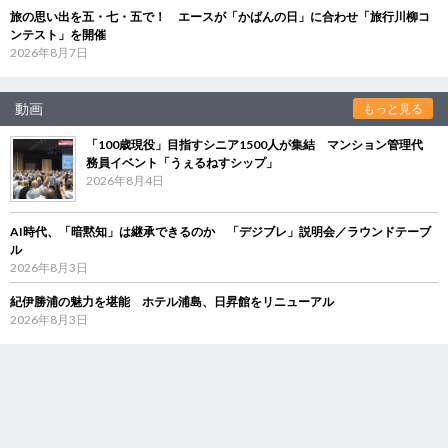
旅の思い出を五・七・五で！ エースが「かばんの日」に合わせ「旅行川柳コ
ンテスト」を開催
2026年8月7日
動画
もっと見る
「100歳現役」目指すシニア1500人が集結 マンション管理代
務員イベント「うぇるねすシップ」
2026年8月4日
AI時代、「暗黙知」は継承できるのか 「デジブレ」説明会／ラウンドテーブ
ル
2026年8月3日
紀伊勝浦の魅力を堪能 ホテル浦島、日昇館をリニューアル
2026年8月3日