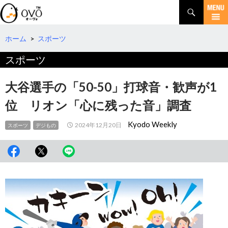
検
索
コ
ン
テ
ホーム
>
スポーツ
ン
スポーツ
ツ
へ
移
大谷選手の「50-50」打球音・歓声が1
動
位 リオン「心に残った音」調査
Kyodo Weekly
2024年12月20日
スポーツ
デジもの