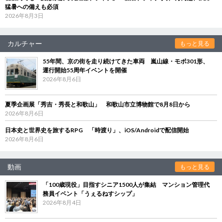
猛暑への備えも必須
2026年8月3日
カルチャー
もっと見る
55年間、京の街を走り続けてきた車両 嵐山線・モボ301形、
運行開始55周年イベントを開催
2026年8月6日
夏季企画展「秀吉・秀長と和歌山」 和歌山市立博物館で8月8日から
2026年8月6日
日本史と世界史を旅するRPG 「時渡り」、iOS/Androidで配信開始
2026年8月6日
動画
もっと見る
「100歳現役」目指すシニア1500人が集結 マンション管理代
務員イベント「うぇるねすシップ」
2026年8月4日