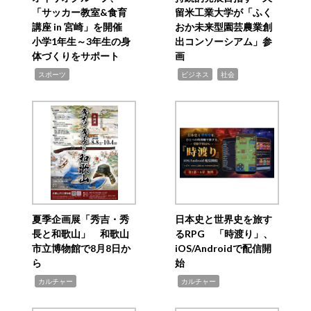
「サッカー教室&食育
留米工業大学が「ふく
講座 in 宮崎」を開催
おか未来型園芸農業創
小学1年生～3年生の身
出コンソーシアム」参
体づくりをサポート
画
,
,
,
スポーツ
ビジネス
社会
夏季企画展「秀吉・秀
日本史と世界史を旅す
長と和歌山」 和歌山
るRPG 「時渡り」、
市立博物館で8月8日か
iOS/Androidで配信開
ら
始
,
,
カルチャー
カルチャー