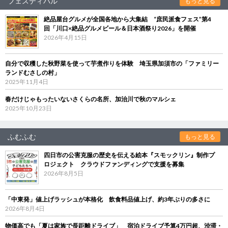
フェスティバル
もっと見る
絶品屋台グルメが全国各地から大集結 “庶民派食フェス”第4
回「川口×絶品グルメビール＆日本酒祭り2026」を開催
2026年4月15日
自分で収穫した秋野菜を使って芋煮作りを体験 埼玉県加須市の「ファミリー
ランドむさしの村」
2025年11月4日
春だけじゃもったいないさくらの名所、加治川で秋のマルシェ
2025年10月23日
ふむふむ
もっと見る
四日市の公害克服の歴史を伝える絵本『スモックリン』制作プ
ロジェクト クラウドファンディングで支援を募集
2026年8月5日
「中東発」値上げラッシュが本格化 飲食料品値上げ、約3年ぶりの多さに
2026年8月4日
物価高でも「夏は家族で長距離ドライブ」 宿泊ドライブ予算4万円超、渋滞・