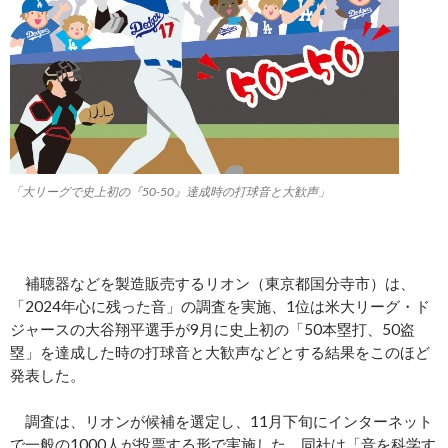
「大リーグで史上初の『50-50』達成時の打球音と大歓声」
補聴器などを製造販売するリオン（東京都国分寺市）は、
「2024年心に残った音」の調査を実施、1位は米大リーグ・ド
ジャースの大谷翔平選手が9月に史上初の「50本塁打、50盗
塁」を達成した時の打球音と大歓声などとする結果をこのほど
発表した。
調査は、リオンが候補を選定し、11月下旬にインターネット
で一般の1000人が投票する形で実施した。同社は「音を科学す