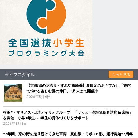
ライフスタイル
もっと見る
【京都 湯の花温泉・すみや亀峰菴】夏限定のおもてなし「旅館
で“涼”を楽しむ夏の休日」8月末まで開催中
2026年8月6日
横浜F・マリノス×日清オイリオグループ、「サッカー教室&食育講座 in 宮崎」
を開催 小学1年生～3年生の身体づくりをサポート
2026年8月6日
55年間、京の街を走り続けてきた車両 嵐山線・モボ301形、運行開始55周年