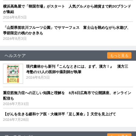
横浜高島屋で「韓国市場」がスタート 人気グルメから雑貨まで約30ブランド
が集結
2026年8月5日
「山梨県笛吹川フルーツ公園」でサマーフェス 富士山を眺めながら水遊び、
季節限定の桃のかき氷も
2026年8月3日
ヘルスケア
もっと見る
現代書林から新刊『こんなときには、まず、漢方！』 漢方三
考塾の15人の医師や薬剤師が執筆
2026年8月5日
重症筋無力症への正しい知識と理解を 8月8日広島市で公開講座、オンライン
配信も
2026年7月31日
【がんを生きる緩和ケア医・大橋洋平「足し算命」】天空を見上げて
2026年7月28日