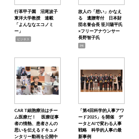
行革甲子園 沼尾波子
故人の「想い」かなえ
東洋大学教授 連載
る 遺贈寄付 日本財
「よんななエコノミ
団名誉会長 笹川陽平氏
ー」
×フリーアナウンサー
長野智子氏
,
ビジネス
PR
CAR T細胞療法はチー
「第4回科学的人事アワ
ム医療だ！ 医療従事
ード2025」を開催 デ
者の情熱、患者さんの
ータとAIで変わる人事
思いを伝えるドキュメ
戦略 科学的人事の最
ンタリー動画を公開中
新事例