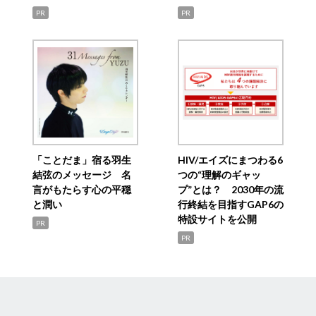
PR
PR
「ことだま」宿る羽生
HIV/エイズにまつわる6
結弦のメッセージ 名
つの“理解のギャッ
言がもたらす心の平穏
プ”とは？ 2030年の流
と潤い
行終結を目指すGAP6の
特設サイトを公開
PR
PR