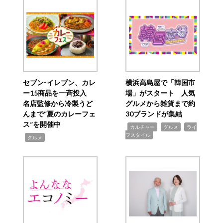
セブン‐イレブン、カレ
横浜高島屋で「韓国市
ー15商品を一斉投入
場」がスタート 人気
名店監修から冷製うど
グルメから雑貨まで約
んまで“夏のカレーフェ
30ブランドが集結
ス”を開催中
,
,
,
カルチャー
グルメ
ライ
フスタイル
,
グルメ