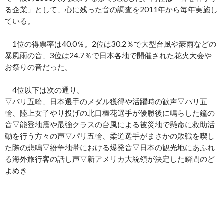
る企業」として、心に残った音の調査を2011年から毎年実施し
ている。
1位の得票率は40.0％。2位は30.2％で大型台風や豪雨などの
暴風雨の音、3位は24.7％で日本各地で開催された花火大会や
お祭りの音だった。
4位以下は次の通り。
▽パリ五輪、日本選手のメダル獲得や活躍時の歓声▽パリ五
輪、陸上女子やり投げの北口榛花選手が優勝後に鳴らした鐘の
音▽能登地震や最強クラスの台風による被災地で懸命に救助活
動を行う方々の声▽パリ五輪、柔道選手がまさかの敗戦を喫し
た際の悲鳴▽紛争地帯における爆発音▽日本の観光地にあふれ
る海外旅行客の話し声▽新アメリカ大統領が決定した瞬間のど
よめき