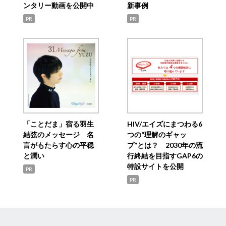
ンタリー動画を公開中
新事例
PR
PR
「ことだま」宿る羽生
HIV/エイズにまつわる6
結弦のメッセージ 名
つの“理解のギャッ
言がもたらす心の平穏
プ”とは？ 2030年の流
と潤い
行終結を目指すGAP6の
特設サイトを公開
PR
PR