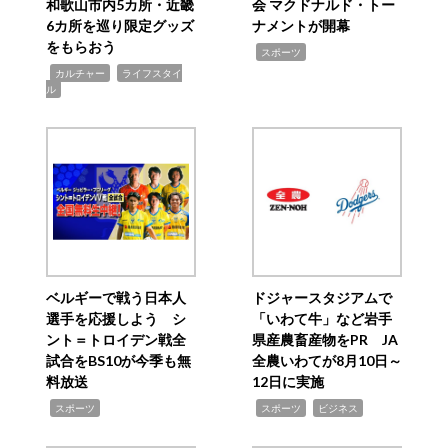
和歌山市内5カ所・近畿
会 マクドナルド・トー
6カ所を巡り限定グッズ
ナメントが開幕
をもらおう
,
スポーツ
,
,
カルチャー
ライフスタイ
ル
ベルギーで戦う日本人
ドジャースタジアムで
選手を応援しよう シ
「いわて牛」など岩手
ント＝トロイデン戦全
県産農畜産物をPR JA
試合をBS10が今季も無
全農いわてが8月10日～
料放送
12日に実施
,
,
,
スポーツ
スポーツ
ビジネス