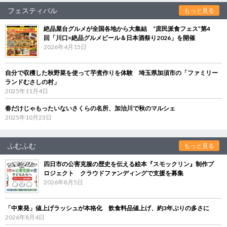
フェスティバル
もっと見る
絶品屋台グルメが全国各地から大集結 “庶民派食フェス”第4
回「川口×絶品グルメビール＆日本酒祭り2026」を開催
2026年4月15日
自分で収穫した秋野菜を使って芋煮作りを体験 埼玉県加須市の「ファミリー
ランドむさしの村」
2025年11月4日
春だけじゃもったいないさくらの名所、加治川で秋のマルシェ
2025年10月23日
ふむふむ
もっと見る
四日市の公害克服の歴史を伝える絵本『スモックリン』制作プ
ロジェクト クラウドファンディングで支援を募集
2026年8月5日
「中東発」値上げラッシュが本格化 飲食料品値上げ、約3年ぶりの多さに
2026年8月4日