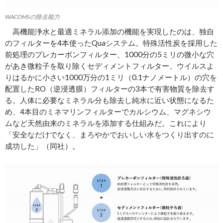
WACOMSの除去能力
高機能浄水と最適ミネラル添加の機能を実現したのは、独自
のフィルターを4本使ったQuaシステム。特殊活性炭を採用した
前処理のプレカーボンフィルター、1000分の5ミリの微小な穴
があき微粒子を取り除くセディメントフィルター、ウイルスよ
りはるかに小さい1000万分の1ミリ（0.1ナノメートル）の穴を
配置したRO（逆浸透膜）フィルターの3本で有害物質を除去す
る。人体に必要なミネラル分も除去し純水に近い状態になるた
め、4本目のミネマリンフィルターでカルシウム、マグネシウ
ムなど天然由来のミネラルを添加する仕組みだ。これにより
「安全なだけでなく、まろやかでおいしい水をつくり出すのに
成功した」（同社）。