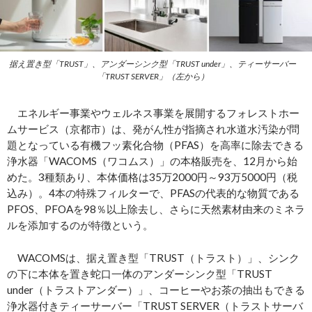
据え置き型「TRUST」、アンダーシンク型「TRUST under」、ティーサーバー
「TRUST SERVER」（左から）
エネルギー事業やウェルネス事業を展開するフォレストホー
ムサービス（京都市）は、発がん性が指摘され水道水汚染が問
題となっている有機フッ素化合物（PFAS）を高率に除去できる
浄水器「WACOMS（ワコムス）」の本格販売を、12月から始
めた。3種類あり、本体価格は35万2000円～93万5000円（税
込み）。4本の特殊フィルターで、PFASの代表的な物質である
PFOS、PFOAを98％以上除去し、さらに天然素材由来のミネラ
ルを添加するのが特徴という。
WACOMSは、据え置き型「TRUST（トラスト）」、シンク
の下に本体を置き蛇口一体のアンダーシンク型「TRUST
under（トラストアンダー）」、コーヒーやお茶の抽出もできる
浄水器付きティーサーバー「TRUST SERVER（トラストサーバ