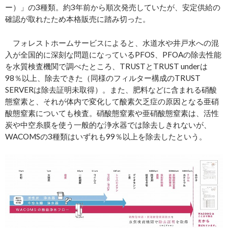
ー）」の3種類。約3年前から順次発売していたが、安定供給の
確認が取れたため本格販売に踏み切った。
フォレストホームサービスによると、水道水や井戸水への混
入が全国的に深刻な問題になっているPFOS、PFOAの除去性能
を水質検査機関で調べたところ、TRUSTとTRUST underは
98％以上、除去できた（同様のフィルター構成のTRUST
SERVERは除去証明未取得）。また、肥料などに含まれる硝酸
態窒素と、それが体内で変化して酸素欠乏症の原因となる亜硝
酸態窒素についても検査。硝酸態窒素や亜硝酸態窒素は、活性
炭や中空糸膜を使う一般的な浄水器では除去しきれないが、
WACOMSの3種類はいずれも99％以上を除去したという。