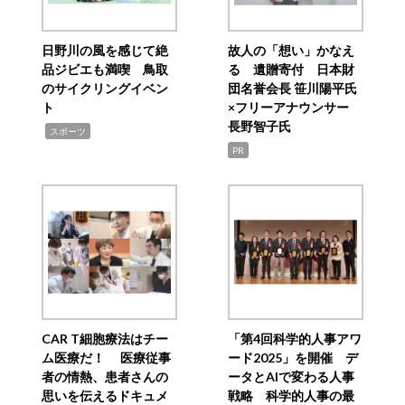
日野川の風を感じて絶
故人の「想い」かなえ
品ジビエも満喫 鳥取
る 遺贈寄付 日本財
のサイクリングイベン
団名誉会長 笹川陽平氏
ト
×フリーアナウンサー
長野智子氏
,
スポーツ
PR
CAR T細胞療法はチー
「第4回科学的人事アワ
ム医療だ！ 医療従事
ード2025」を開催 デ
者の情熱、患者さんの
ータとAIで変わる人事
思いを伝えるドキュメ
戦略 科学的人事の最