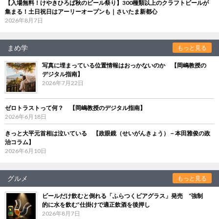
【入場無料！けやきひろば秋のビール祭り】300種類以上のクラフトビールが
集まる！土日祝日はアーリーオープンも｜さいたま新都心
2026年8月7日
まめ学
もっと見る
写真に埋まっている位置情報はおっかないのか 【岡嶋教授の
デジタル指南】
2026年7月22日
ゼロトラストって何？ 【岡嶋教授のデジタル指南】
2026年6月18日
きっと大平元首相は泣いている 【政眼鏡（せいがんきょう）－本田雅俊の政
治コラム】
2026年6月10日
グルメ
もっと見る
ビールだけ飲むと倒れる「ふらつくビアグラス」発売 “強制
的に水を飲む”仕掛けで適正飲酒を後押し
2026年8月7日