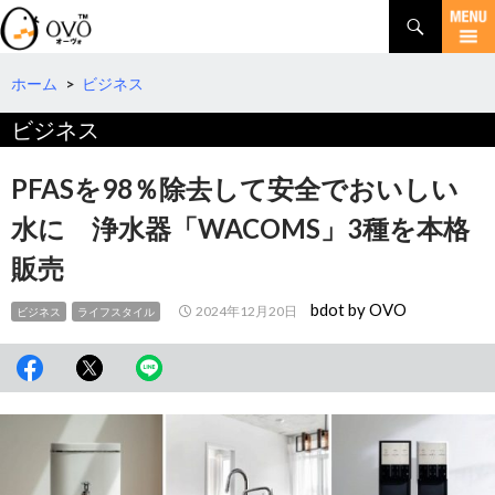
検
索
コ
ン
テ
ホーム
>
ビジネス
ン
ビジネス
ツ
へ
移
PFASを98％除去して安全でおいしい
動
水に 浄水器「WACOMS」3種を本格
販売
bdot by OVO
2024年12月20日
ビジネス
ライフスタイル