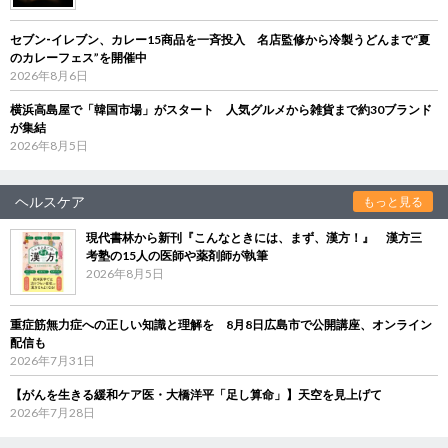
セブン‐イレブン、カレー15商品を一斉投入 名店監修から冷製うどんまで“夏
のカレーフェス”を開催中
2026年8月6日
横浜高島屋で「韓国市場」がスタート 人気グルメから雑貨まで約30ブランド
が集結
2026年8月5日
ヘルスケア
もっと見る
現代書林から新刊『こんなときには、まず、漢方！』 漢方三
考塾の15人の医師や薬剤師が執筆
2026年8月5日
重症筋無力症への正しい知識と理解を 8月8日広島市で公開講座、オンライン
配信も
2026年7月31日
【がんを生きる緩和ケア医・大橋洋平「足し算命」】天空を見上げて
2026年7月28日