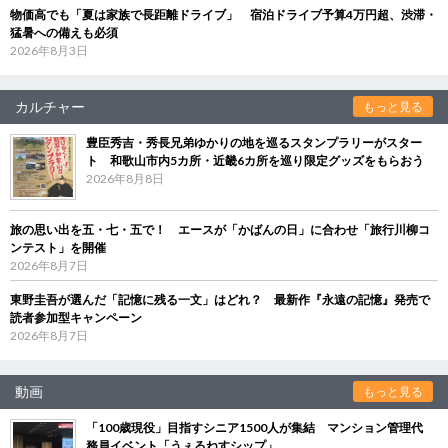
物価高でも「夏は家族で長距離ドライブ」 宿泊ドライブ予算4万円超、渋滞・
猛暑への備えも必須
2026年8月3日
カルチャー
もっと見る
豊臣秀吉・秀長兄弟ゆかりの地を巡るスタンプラリーがスター
ト 和歌山市内5カ所・近畿6カ所を巡り限定グッズをもらおう
2026年8月8日
旅の思い出を五・七・五で！ エースが「かばんの日」に合わせ「旅行川柳コ
ンテスト」を開催
2026年8月7日
東野圭吾が選んだ「記憶に残る一文」はどれ？ 最新作『永遠の記憶』発売で
読者参加型キャンペーン
2026年8月7日
動画
もっと見る
「100歳現役」目指すシニア1500人が集結 マンション管理代
務員イベント「うぇるねすシップ」