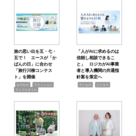
旅の思い出を五・七・
「人がAIに求めるのは
五で！ エースが「か
信頼し相談できるこ
ばんの日」に合わせ
と」 ロジカがAI事業
「旅行川柳コンテス
者と導入機関の共通指
ト」を開催
針案を策定へ
,
,
,
,
,
おでかけ
ファッション
デジもの
ビジネス
ライフスタイル