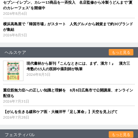
セブン‐イレブン、カレー15商品を一斉投入 名店監修から冷製うどんまで“夏
のカレーフェス”を開催中
2026年8月6日
横浜高島屋で「韓国市場」がスタート 人気グルメから雑貨まで約30ブランド
が集結
2026年8月5日
ヘルスケア
もっと見る
現代書林から新刊『こんなときには、まず、漢方！』 漢方三
考塾の15人の医師や薬剤師が執筆
2026年8月5日
重症筋無力症への正しい知識と理解を 8月8日広島市で公開講座、オンライン
配信も
2026年7月31日
【がんを生きる緩和ケア医・大橋洋平「足し算命」】天空を見上げて
2026年7月28日
フェスティバル
もっと見る