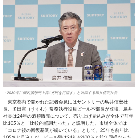
「2030年に国内酒類売上高1兆円を目指す」と強調する鳥井信宏社長
東京都内で開かれた記者会見にはサントリーの鳥井信宏社
長、多田寅（すすむ）常務執行役員ビール本部長が登壇。鳥井
社長は24年の酒類販売について、売り上げ見込みが全体で前年
比105％と「比較的堅調だった」と説明した。市場全体では
「コロナ後の回復基調が続いている」として、25年も前年比
105％と見込んだ。ビール類は24年が100％と前年同様だった