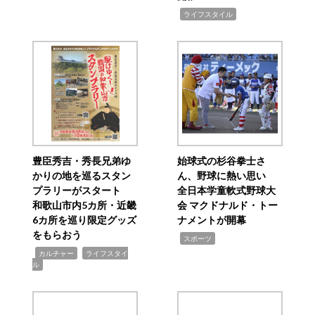
,
ライフスタイル
豊臣秀吉・秀長兄弟ゆ
始球式の杉谷拳士さ
かりの地を巡るスタン
ん、野球に熱い思い
プラリーがスタート
全日本学童軟式野球大
和歌山市内5カ所・近畿
会 マクドナルド・トー
6カ所を巡り限定グッズ
ナメントが開幕
をもらおう
,
スポーツ
,
,
カルチャー
ライフスタイ
ル