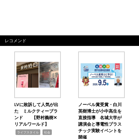
レコメンド
LVに敗訴して人気が出
ノーベル賞受賞・白川
た ミルクティーブラ
英樹博士が小中高生を
ンド 【野村義樹✕
直接指導 名城大学が
リアルワールド】
講演会と導電性プラス
チック実験イベントを
,
,
ライフスタイル
社会
開催