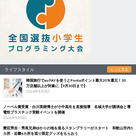
ライフスタイル
もっと見る
韓国旅行でau PAYを使うとPontaポイント最大20％還元！30
万店舗以上が対象に【9月30日まで】
2026年8月8日
ノーベル賞受賞・白川英樹博士が小中高生を直接指導 名城大学が講演会と導
電性プラスチック実験イベントを開催
2026年8月8日
豊臣秀吉・秀長兄弟ゆかりの地を巡るスタンプラリーがスタート 和歌山市内5
カ所・近畿6カ所を巡り限定グッズをもらおう