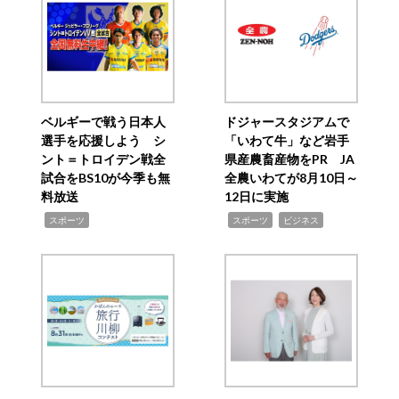
ベルギーで戦う日本人
ドジャースタジアムで
選手を応援しよう シ
「いわて牛」など岩手
ント＝トロイデン戦全
県産農畜産物をPR JA
試合をBS10が今季も無
全農いわてが8月10日～
料放送
12日に実施
,
,
,
スポーツ
スポーツ
ビジネス