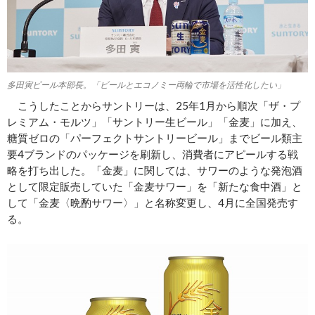
多田寅ビール本部長。「ビールとエコノミー両輪で市場を活性化したい」
こうしたことからサントリーは、25年1月から順次「ザ・プ
レミアム・モルツ」「サントリー生ビール」「金麦」に加え、
糖質ゼロの「パーフェクトサントリービール」までビール類主
要4ブランドのパッケージを刷新し、消費者にアピールする戦
略を打ち出した。「金麦」に関しては、サワーのような発泡酒
として限定販売していた「金麦サワー」を「新たな食中酒」と
して「金麦〈晩酌サワー〉」と名称変更し、4月に全国発売す
る。