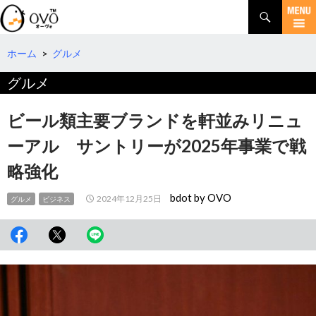
検
索
コ
ン
テ
ホーム
>
グルメ
ン
グルメ
ツ
へ
移
ビール類主要ブランドを軒並みリニュ
動
ーアル サントリーが2025年事業で戦
略強化
bdot by OVO
2024年12月25日
グルメ
ビジネス