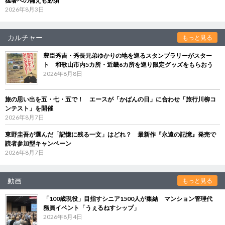
猛暑への備えも必須
2026年8月3日
カルチャー
もっと見る
豊臣秀吉・秀長兄弟ゆかりの地を巡るスタンプラリーがスター
ト 和歌山市内5カ所・近畿6カ所を巡り限定グッズをもらおう
2026年8月8日
旅の思い出を五・七・五で！ エースが「かばんの日」に合わせ「旅行川柳コ
ンテスト」を開催
2026年8月7日
東野圭吾が選んだ「記憶に残る一文」はどれ？ 最新作『永遠の記憶』発売で
読者参加型キャンペーン
2026年8月7日
動画
もっと見る
「100歳現役」目指すシニア1500人が集結 マンション管理代
務員イベント「うぇるねすシップ」
2026年8月4日