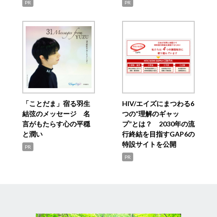
PR
PR
「ことだま」宿る羽生
HIV/エイズにまつわる6
結弦のメッセージ 名
つの“理解のギャッ
言がもたらす心の平穏
プ”とは？ 2030年の流
と潤い
行終結を目指すGAP6の
特設サイトを公開
PR
PR