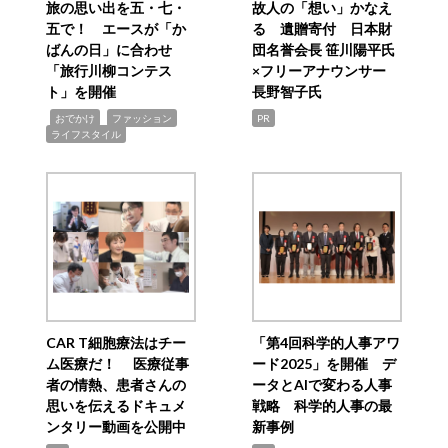
旅の思い出を五・七・
故人の「想い」かなえ
五で！ エースが「か
る 遺贈寄付 日本財
ばんの日」に合わせ
団名誉会長 笹川陽平氏
「旅行川柳コンテス
×フリーアナウンサー
ト」を開催
長野智子氏
,
,
,
おでかけ
ファッション
PR
ライフスタイル
CAR T細胞療法はチー
「第4回科学的人事アワ
ム医療だ！ 医療従事
ード2025」を開催 デ
者の情熱、患者さんの
ータとAIで変わる人事
思いを伝えるドキュメ
戦略 科学的人事の最
ンタリー動画を公開中
新事例