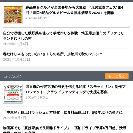
絶品屋台グルメが全国各地から大集結 “庶民派食フェス”第4
回「川口×絶品グルメビール＆日本酒祭り2026」を開催
2026年4月15日
自分で収穫した秋野菜を使って芋煮作りを体験 埼玉県加須市の「ファミリー
ランドむさしの村」
2025年11月4日
春だけじゃもったいないさくらの名所、加治川で秋のマルシェ
2025年10月23日
ふむふむ
もっと見る
四日市の公害克服の歴史を伝える絵本『スモックリン』制作プ
ロジェクト クラウドファンディングで支援を募集
2026年8月5日
「中東発」値上げラッシュが本格化 飲食料品値上げ、約3年ぶりの多さに
2026年8月4日
物価高でも「夏は家族で長距離ドライブ」 宿泊ドライブ予算4万円超、渋滞・