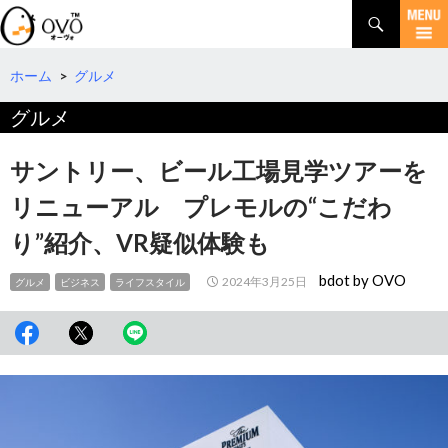
検
索
コ
ン
テ
ホーム
>
グルメ
ン
グルメ
ツ
へ
移
サントリー、ビール工場見学ツアーを
動
リニューアル プレモルの“こだわ
り”紹介、VR疑似体験も
bdot by OVO
2024年3月25日
グルメ
ビジネス
ライフスタイル