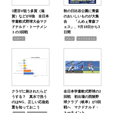
3度目V狙う多賀（滋
秋の日比谷公園に青森
賀）などが8強 全日本
のおいしいものが大集
学童軟式野球大会マク
合 「んめぇ青森フ
ドナルド・トーナメン
ェス」、9月18日から3
トの3回戦
日間
,
,
,
スポーツ
グルメ
ライフスタイル
クラゲに刺されたらど
全日本学童軟式野球の2
うする？ 真水で洗う
回戦 初出場の西陵野
のはNG、正しい応急処
球クラブ（岐阜）が3回
置を知っておこう
戦へ マクドナルド・
トーナメント