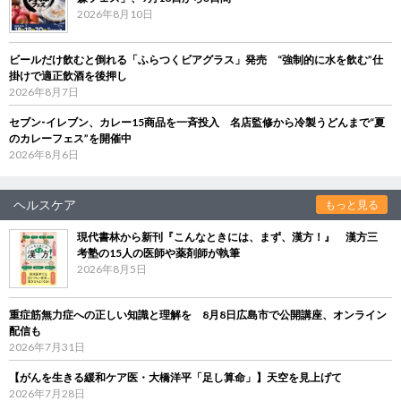
2026年8月10日
ビールだけ飲むと倒れる「ふらつくビアグラス」発売 “強制的に水を飲む”仕
掛けで適正飲酒を後押し
2026年8月7日
セブン‐イレブン、カレー15商品を一斉投入 名店監修から冷製うどんまで“夏
のカレーフェス”を開催中
2026年8月6日
ヘルスケア
もっと見る
現代書林から新刊『こんなときには、まず、漢方！』 漢方三
考塾の15人の医師や薬剤師が執筆
2026年8月5日
重症筋無力症への正しい知識と理解を 8月8日広島市で公開講座、オンライン
配信も
2026年7月31日
【がんを生きる緩和ケア医・大橋洋平「足し算命」】天空を見上げて
2026年7月28日