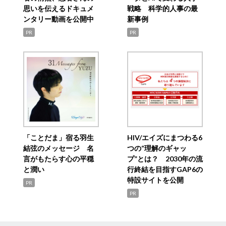
思いを伝えるドキュメ
戦略 科学的人事の最
ンタリー動画を公開中
新事例
PR
PR
「ことだま」宿る羽生
HIV/エイズにまつわる6
結弦のメッセージ 名
つの“理解のギャッ
言がもたらす心の平穏
プ”とは？ 2030年の流
と潤い
行終結を目指すGAP6の
特設サイトを公開
PR
PR