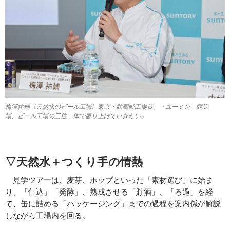
梅澤祐輔〈天然水のビール工場〉東京・武蔵野工場長。「ユーミン、競馬
場、ビール工場の三位一体で盛り上げていきたい」
▽天然水＋つくり手の情熱
見学ツアーは、麦芽、ホップといった「素材選び」に始ま
り、「仕込」「発酵」、熟成させる「貯酒」、「ろ過」を経
て、缶に詰める「パッケージング」までの過程を案内係が解説
しながら工場内を回る。