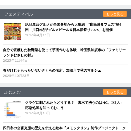
フェスティバル
もっと見る
絶品屋台グルメが全国各地から大集結 “庶民派食フェス”第4
回「川口×絶品グルメビール＆日本酒祭り2026」を開催
2026年4月15日
自分で収穫した秋野菜を使って芋煮作りを体験 埼玉県加須市の「ファミリー
ランドむさしの村」
2025年11月4日
春だけじゃもったいないさくらの名所、加治川で秋のマルシェ
2025年10月23日
ふむふむ
もっと見る
クラゲに刺されたらどうする？ 真水で洗うのはNG、正しい
応急処置を知っておこう
2026年8月10日
四日市の公害克服の歴史を伝える絵本『スモックリン』制作プロジェクト ク