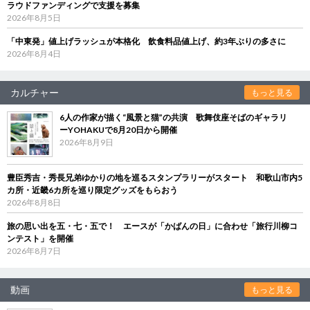
ラウドファンディングで支援を募集
2026年8月5日
「中東発」値上げラッシュが本格化 飲食料品値上げ、約3年ぶりの多さに
2026年8月4日
カルチャー
もっと見る
6人の作家が描く“風景と猫”の共演 歌舞伎座そばのギャラリ
ーYOHAKUで8月20日から開催
2026年8月9日
豊臣秀吉・秀長兄弟ゆかりの地を巡るスタンプラリーがスタート 和歌山市内5
カ所・近畿6カ所を巡り限定グッズをもらおう
2026年8月8日
旅の思い出を五・七・五で！ エースが「かばんの日」に合わせ「旅行川柳コ
ンテスト」を開催
2026年8月7日
動画
もっと見る