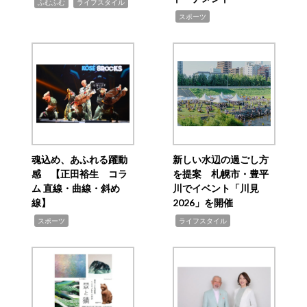
,
,
ふむふむ
ライフスタイル
,
スポーツ
魂込め、あふれる躍動
新しい水辺の過ごし方
感 【正田裕生 コラ
を提案 札幌市・豊平
ム 直線・曲線・斜め
川でイベント「川見
線】
2026」を開催
,
,
スポーツ
ライフスタイル