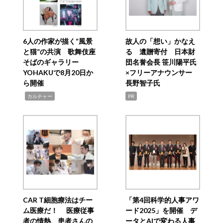
6人の作家が描く“風景
故人の「想い」かなえ
と猫”の共演 歌舞伎座
る 遺贈寄付 日本財
そばのギャラリー
団名誉会長 笹川陽平氏
YOHAKUで8月20日か
×フリーアナウンサー
ら開催
長野智子氏
,
カルチャー
PR
CAR T細胞療法はチー
「第4回科学的人事アワ
ム医療だ！ 医療従事
ード2025」を開催 デ
者の情熱、患者さんの
ータとAIで変わる人事