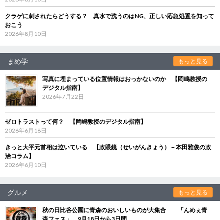
クラゲに刺されたらどうする？ 真水で洗うのはNG、正しい応急処置を知って
おこう
2026年8月10日
まめ学
もっと見る
写真に埋まっている位置情報はおっかないのか 【岡嶋教授の
デジタル指南】
2026年7月22日
ゼロトラストって何？ 【岡嶋教授のデジタル指南】
2026年6月18日
きっと大平元首相は泣いている 【政眼鏡（せいがんきょう）－本田雅俊の政
治コラム】
2026年6月10日
グルメ
もっと見る
秋の日比谷公園に青森のおいしいものが大集合 「んめぇ青
森フェス」、9月18日から3日間