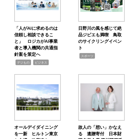
「人がAIに求めるのは
日野川の風を感じて絶
信頼し相談できるこ
品ジビエも満喫 鳥取
と」 ロジカがAI事業
のサイクリングイベン
者と導入機関の共通指
ト
針案を策定へ
,
スポーツ
,
,
デジもの
ビジネス
オールデイダイニング
故人の「想い」かなえ
を一新 ヒルトン東京
る 遺贈寄付 日本財