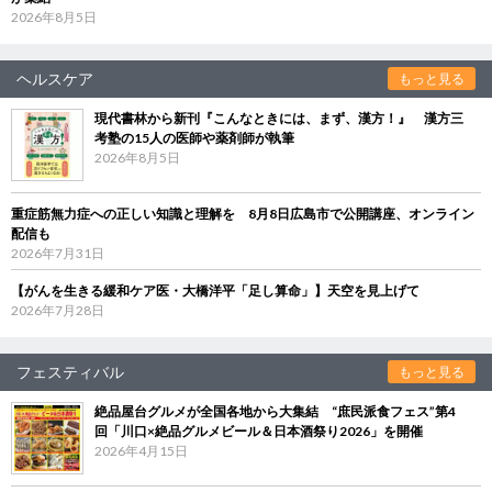
2026年8月5日
ヘルスケア
もっと見る
現代書林から新刊『こんなときには、まず、漢方！』 漢方三
考塾の15人の医師や薬剤師が執筆
2026年8月5日
重症筋無力症への正しい知識と理解を 8月8日広島市で公開講座、オンライン
配信も
2026年7月31日
【がんを生きる緩和ケア医・大橋洋平「足し算命」】天空を見上げて
2026年7月28日
フェスティバル
もっと見る
絶品屋台グルメが全国各地から大集結 “庶民派食フェス”第4
回「川口×絶品グルメビール＆日本酒祭り2026」を開催
2026年4月15日