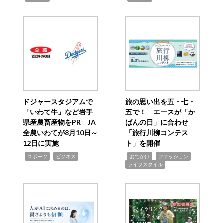
ドジャースタジアムで
旅の思い出を五・七・
「いわて牛」など岩手
五で！ エースが「か
県産農畜産物をPR JA
ばんの日」に合わせ
全農いわてが8月10日～
「旅行川柳コンテス
12日に実施
ト」を開催
,
,
,
,
,
スポーツ
ビジネス
おでかけ
ファッション
ライフスタイル