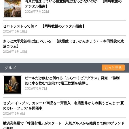
写真に埋まっている位置情報はおっかないのか 【岡嶋教授の
デジタル指南】
2026年7月22日
ゼロトラストって何？ 【岡嶋教授のデジタル指南】
2026年6月18日
きっと大平元首相は泣いている 【政眼鏡（せいがんきょう）－本田雅俊の政
治コラム】
2026年6月10日
グルメ
もっと見る
ビールだけ飲むと倒れる「ふらつくビアグラス」発売 “強制
的に水を飲む”仕掛けで適正飲酒を後押し
2026年8月7日
セブン‐イレブン、カレー15商品を一斉投入 名店監修から冷製うどんまで“夏
のカレーフェス”を開催中
2026年8月6日
横浜高島屋で「韓国市場」がスタート 人気グルメから雑貨まで約30ブランド
が集結