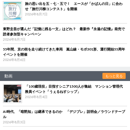
旅の思い出を五・七・五で！ エースが「かばんの日」に合わ
せ「旅行川柳コンテスト」を開催
2026年8月7日
東野圭吾が選んだ「記憶に残る一文」はどれ？ 最新作『永遠の記憶』発売で
読者参加型キャンペーン
2026年8月7日
55年間、京の街を走り続けてきた車両 嵐山線・モボ301形、運行開始55周年
イベントを開催
2026年8月6日
動画
もっと見る
「100歳現役」目指すシニア1500人が集結 マンション管理代
務員イベント「うぇるねすシップ」
2026年8月4日
AI時代、「暗黙知」は継承できるのか 「デジブレ」説明会／ラウンドテーブ
ル
2026年8月3日