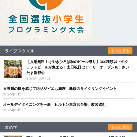
ライフスタイル
もっと見る
【入場無料！けやきひろば秋のビール祭り】300種類以上のク
ラフトビールが集まる！土日祝日はアーリーオープンも｜さい
たま新都心
2026年8月7日
日野川の風を感じて絶品ジビエも満喫 鳥取のサイクリングイベント
2026年8月7日
オールデイダイニングを一新 ヒルトン東京お台場、改装進む
2026年8月7日
まめ学
もっと見る