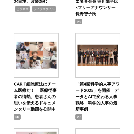
お台場、改装進む
団名誉会長 笹川陽平氏
×フリーアナウンサー
,
,
ビジネス
ライフスタイル
長野智子氏
PR
CAR T細胞療法はチー
「第4回科学的人事アワ
ム医療だ！ 医療従事
ード2025」を開催 デ
者の情熱、患者さんの
ータとAIで変わる人事
思いを伝えるドキュメ
戦略 科学的人事の最
ンタリー動画を公開中
新事例
PR
PR