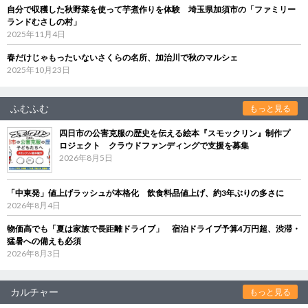
自分で収穫した秋野菜を使って芋煮作りを体験 埼玉県加須市の「ファミリー
ランドむさしの村」
2025年11月4日
春だけじゃもったいないさくらの名所、加治川で秋のマルシェ
2025年10月23日
ふむふむ
もっと見る
四日市の公害克服の歴史を伝える絵本『スモックリン』制作プ
ロジェクト クラウドファンディングで支援を募集
2026年8月5日
「中東発」値上げラッシュが本格化 飲食料品値上げ、約3年ぶりの多さに
2026年8月4日
物価高でも「夏は家族で長距離ドライブ」 宿泊ドライブ予算4万円超、渋滞・
猛暑への備えも必須
2026年8月3日
カルチャー
もっと見る