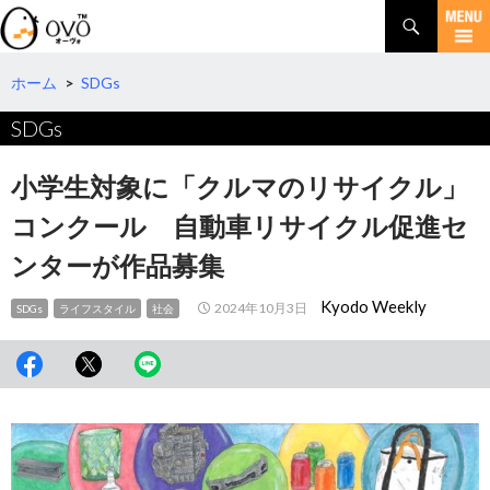
検
索
コ
ン
テ
ホーム
>
SDGs
ン
SDGs
ツ
へ
移
小学生対象に「クルマのリサイクル」
動
コンクール 自動車リサイクル促進セ
ンターが作品募集
Kyodo Weekly
2024年10月3日
SDGs
ライフスタイル
社会