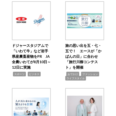
ドジャースタジアムで
旅の思い出を五・七・
「いわて牛」など岩手
五で！ エースが「か
県産農畜産物をPR JA
ばんの日」に合わせ
全農いわてが8月10日～
「旅行川柳コンテス
12日に実施
ト」を開催
,
,
,
,
,
スポーツ
ビジネス
おでかけ
ファッション
ライフスタイル