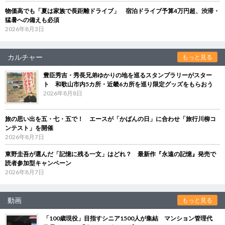
物価高でも「夏は家族で長距離ドライブ」 宿泊ドライブ予算4万円超、渋滞・
猛暑への備えも必須
2026年8月3日
カルチャー
もっと見る
豊臣秀吉・秀長兄弟ゆかりの地を巡るスタンプラリーがスター
ト 和歌山市内5カ所・近畿6カ所を巡り限定グッズをもらおう
2026年8月8日
旅の思い出を五・七・五で！ エースが「かばんの日」に合わせ「旅行川柳コ
ンテスト」を開催
2026年8月7日
東野圭吾が選んだ「記憶に残る一文」はどれ？ 最新作『永遠の記憶』発売で
読者参加型キャンペーン
2026年8月7日
動画
もっと見る
「100歳現役」目指すシニア1500人が集結 マンション管理代