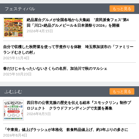
フェスティバル
もっと見る
絶品屋台グルメが全国各地から大集結 “庶民派食フェス”第4
回「川口×絶品グルメビール＆日本酒祭り2026」を開催
2026年4月15日
自分で収穫した秋野菜を使って芋煮作りを体験 埼玉県加須市の「ファミリー
ランドむさしの村」
2025年11月4日
春だけじゃもったいないさくらの名所、加治川で秋のマルシェ
2025年10月23日
ふむふむ
もっと見る
四日市の公害克服の歴史を伝える絵本『スモックリン』制作プ
ロジェクト クラウドファンディングで支援を募集
2026年8月5日
「中東発」値上げラッシュが本格化 飲食料品値上げ、約3年ぶりの多さに
2026年8月4日