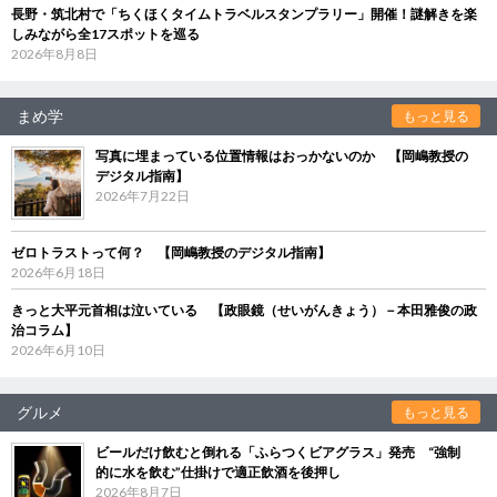
長野・筑北村で「ちくほくタイムトラベルスタンプラリー」開催！謎解きを楽
しみながら全17スポットを巡る
2026年8月8日
まめ学
もっと見る
写真に埋まっている位置情報はおっかないのか 【岡嶋教授の
デジタル指南】
2026年7月22日
ゼロトラストって何？ 【岡嶋教授のデジタル指南】
2026年6月18日
きっと大平元首相は泣いている 【政眼鏡（せいがんきょう）－本田雅俊の政
治コラム】
2026年6月10日
グルメ
もっと見る
ビールだけ飲むと倒れる「ふらつくビアグラス」発売 “強制
的に水を飲む”仕掛けで適正飲酒を後押し
2026年8月7日