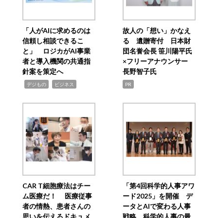
「人がAIに求めるのは
故人の「想い」かなえ
信頼し相談できるこ
る 遺贈寄付 日本財
と」 ロジカがAI事業
団名誉会長 笹川陽平氏
者と導入機関の共通指
×フリーアナウンサー
針案を策定へ
長野智子氏
,
,
デジもの
ビジネス
PR
CAR T細胞療法はチー
「第4回科学的人事アワ
ム医療だ！ 医療従事
ード2025」を開催 デ
者の情熱、患者さんの
ータとAIで変わる人事
思いを伝えるドキュメ
戦略 科学的人事の最