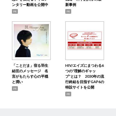
ンタリー動画を公開中
新事例
PR
PR
「ことだま」宿る羽生
HIV/エイズにまつわる6
結弦のメッセージ 名
つの“理解のギャッ
言がもたらす心の平穏
プ”とは？ 2030年の流
と潤い
行終結を目指すGAP6の
特設サイトを公開
PR
PR