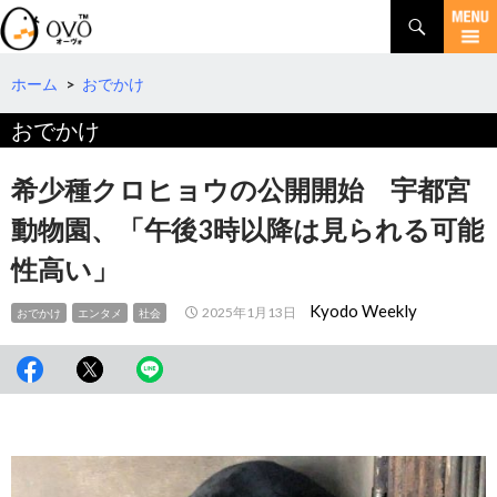
検
索
コ
ン
テ
ホーム
>
おでかけ
ン
おでかけ
ツ
へ
移
希少種クロヒョウの公開開始 宇都宮
動
動物園、「午後3時以降は見られる可能
性高い」
Kyodo Weekly
2025年1月13日
おでかけ
エンタメ
社会