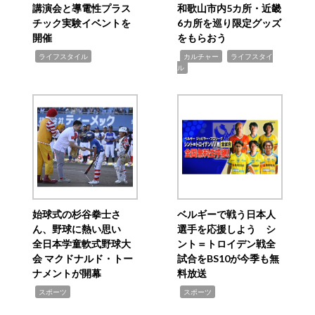
講演会と導電性プラス
和歌山市内5カ所・近畿
チック実験イベントを
6カ所を巡り限定グッズ
開催
をもらおう
,
,
,
ライフスタイル
カルチャー
ライフスタイ
ル
始球式の杉谷拳士さ
ベルギーで戦う日本人
ん、野球に熱い思い
選手を応援しよう シ
全日本学童軟式野球大
ント＝トロイデン戦全
会 マクドナルド・トー
試合をBS10が今季も無
ナメントが開幕
料放送
,
,
スポーツ
スポーツ