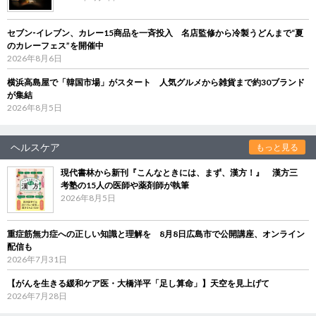
セブン‐イレブン、カレー15商品を一斉投入 名店監修から冷製うどんまで“夏
のカレーフェス”を開催中
2026年8月6日
横浜高島屋で「韓国市場」がスタート 人気グルメから雑貨まで約30ブランド
が集結
2026年8月5日
ヘルスケア
もっと見る
現代書林から新刊『こんなときには、まず、漢方！』 漢方三
考塾の15人の医師や薬剤師が執筆
2026年8月5日
重症筋無力症への正しい知識と理解を 8月8日広島市で公開講座、オンライン
配信も
2026年7月31日
【がんを生きる緩和ケア医・大橋洋平「足し算命」】天空を見上げて
2026年7月28日