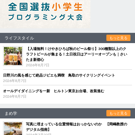
ライフスタイル
もっと見る
【入場無料！けやきひろば秋のビール祭り】300種類以上のク
ラフトビールが集まる！土日祝日はアーリーオープンも｜さい
たま新都心
2026年8月7日
日野川の風を感じて絶品ジビエも満喫 鳥取のサイクリングイベント
2026年8月7日
オールデイダイニングを一新 ヒルトン東京お台場、改装進む
2026年8月7日
まめ学
もっと見る
写真に埋まっている位置情報はおっかないのか 【岡嶋教授の
デジタル指南】
2026年7月22日