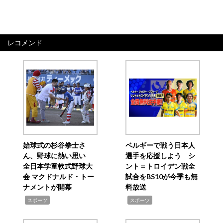
レコメンド
始球式の杉谷拳士さ
ベルギーで戦う日本人
ん、野球に熱い思い
選手を応援しよう シ
全日本学童軟式野球大
ント＝トロイデン戦全
会 マクドナルド・トー
試合をBS10が今季も無
ナメントが開幕
料放送
,
,
スポーツ
スポーツ