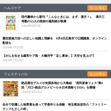
ヘルスケア
もっと見る
現代書林から新刊『こんなときには、まず、漢方！』 漢方三
考塾の15人の医師や薬剤師が執筆
2026年8月5日
重症筋無力症への正しい知識と理解を 8月8日広島市で公開講座、オンライン
配信も
2026年7月31日
【がんを生きる緩和ケア医・大橋洋平「足し算命」】天空を見上げて
2026年7月28日
フェスティバル
もっと見る
絶品屋台グルメが全国各地から大集結 “庶民派食フェス”第4
回「川口×絶品グルメビール＆日本酒祭り2026」を開催
2026年4月15日
自分で収穫した秋野菜を使って芋煮作りを体験 埼玉県加須市の「ファミリー
ランドむさしの村」