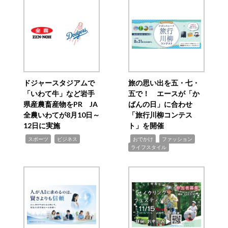
ドジャースタジアムで
旅の思い出を五・七・
「いわて牛」など岩手
五で！ エースが「か
県産農畜産物をPR JA
ばんの日」に合わせ
全農いわてが8月10日～
「旅行川柳コンテス
12日に実施
ト」を開催
,
,
,
,
,
スポーツ
ビジネス
おでかけ
ファッション
ライフスタイル