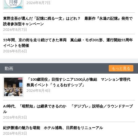
2026年8月7日
東野圭吾が選んだ「記憶に残る一文」はどれ？ 最新作『永遠の記憶』発売で
読者参加型キャンペーン
2026年8月7日
55年間、京の街を走り続けてきた車両 嵐山線・モボ301形、運行開始55周年
イベントを開催
2026年8月6日
動画
もっと見る
「100歳現役」目指すシニア1500人が集結 マンション管理代
務員イベント「うぇるねすシップ」
2026年8月4日
AI時代、「暗黙知」は継承できるのか 「デジブレ」説明会／ラウンドテーブ
ル
2026年8月3日
紀伊勝浦の魅力を堪能 ホテル浦島、日昇館をリニューアル
2026年8月3日