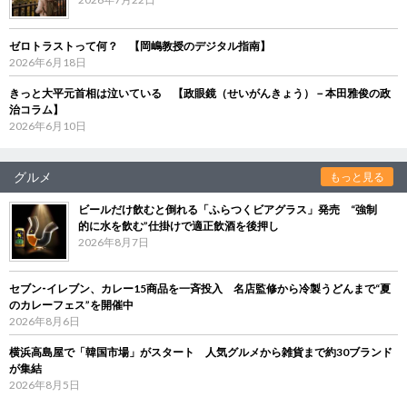
ゼロトラストって何？ 【岡嶋教授のデジタル指南】
2026年6月18日
きっと大平元首相は泣いている 【政眼鏡（せいがんきょう）－本田雅俊の政
治コラム】
2026年6月10日
グルメ
もっと見る
ビールだけ飲むと倒れる「ふらつくビアグラス」発売 “強制
的に水を飲む”仕掛けで適正飲酒を後押し
2026年8月7日
セブン‐イレブン、カレー15商品を一斉投入 名店監修から冷製うどんまで“夏
のカレーフェス”を開催中
2026年8月6日
横浜高島屋で「韓国市場」がスタート 人気グルメから雑貨まで約30ブランド
が集結
2026年8月5日