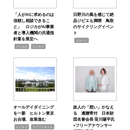
「人がAIに求めるのは
日野川の風を感じて絶
信頼し相談できるこ
品ジビエも満喫 鳥取
と」 ロジカがAI事業
のサイクリングイベン
者と導入機関の共通指
ト
針案を策定へ
,
スポーツ
,
,
デジもの
ビジネス
オールデイダイニング
故人の「想い」かなえ
を一新 ヒルトン東京
る 遺贈寄付 日本財
お台場、改装進む
団名誉会長 笹川陽平氏
×フリーアナウンサー
,
,
ビジネス
ライフスタイル