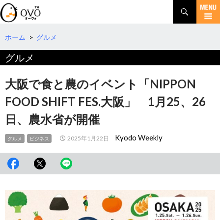
検
索
コ
ン
テ
ホーム
>
グルメ
ン
グルメ
ツ
へ
移
大阪で食と農のイベント「NIPPON
動
FOOD SHIFT FES.大阪」 1月25、26
日、農水省が開催
Kyodo Weekly
2025年1月22日
グルメ
ビジネス