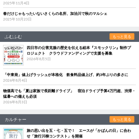
2025年11月4日
春だけじゃもったいないさくらの名所、加治川で秋のマルシェ
2025年10月23日
ふむふむ
もっと見る
四日市の公害克服の歴史を伝える絵本『スモックリン』制作プ
ロジェクト クラウドファンディングで支援を募集
2026年8月5日
「中東発」値上げラッシュが本格化 飲食料品値上げ、約3年ぶりの多さに
2026年8月4日
物価高でも「夏は家族で長距離ドライブ」 宿泊ドライブ予算4万円超、渋滞・
猛暑への備えも必須
2026年8月3日
カルチャー
もっと見る
旅の思い出を五・七・五で！ エースが「かばんの日」に合わ
せ「旅行川柳コンテスト」を開催