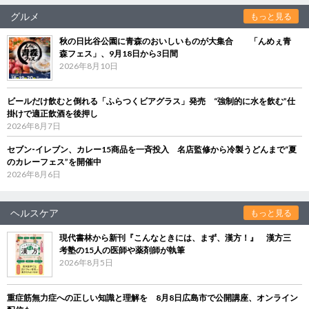
グルメ
もっと見る
秋の日比谷公園に青森のおいしいものが大集合 「んめぇ青
森フェス」、9月18日から3日間
2026年8月10日
ビールだけ飲むと倒れる「ふらつくビアグラス」発売 “強制的に水を飲む”仕
掛けで適正飲酒を後押し
2026年8月7日
セブン‐イレブン、カレー15商品を一斉投入 名店監修から冷製うどんまで“夏
のカレーフェス”を開催中
2026年8月6日
ヘルスケア
もっと見る
現代書林から新刊『こんなときには、まず、漢方！』 漢方三
考塾の15人の医師や薬剤師が執筆
2026年8月5日
重症筋無力症への正しい知識と理解を 8月8日広島市で公開講座、オンライン