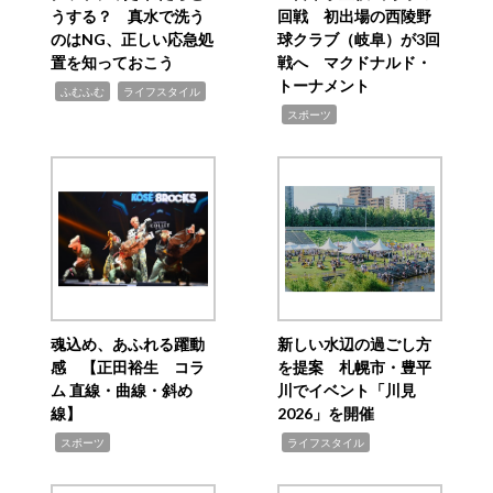
うする？ 真水で洗う
回戦 初出場の西陵野
のはNG、正しい応急処
球クラブ（岐阜）が3回
置を知っておこう
戦へ マクドナルド・
トーナメント
,
,
ふむふむ
ライフスタイル
,
スポーツ
魂込め、あふれる躍動
新しい水辺の過ごし方
感 【正田裕生 コラ
を提案 札幌市・豊平
ム 直線・曲線・斜め
川でイベント「川見
線】
2026」を開催
,
,
スポーツ
ライフスタイル