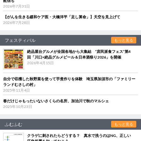
配信も
2026年7月31日
【がんを生きる緩和ケア医・大橋洋平「足し算命」】天空を見上げて
2026年7月28日
フェスティバル
もっと見る
絶品屋台グルメが全国各地から大集結 “庶民派食フェス”第4
回「川口×絶品グルメビール＆日本酒祭り2026」を開催
2026年4月15日
自分で収穫した秋野菜を使って芋煮作りを体験 埼玉県加須市の「ファミリー
ランドむさしの村」
2025年11月4日
春だけじゃもったいないさくらの名所、加治川で秋のマルシェ
2025年10月23日
ふむふむ
もっと見る
クラゲに刺されたらどうする？ 真水で洗うのはNG、正しい