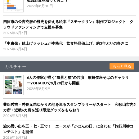
応急処置を知っておこう
2026年8月10日
四日市の公害克服の歴史を伝える絵本『スモックリン』制作プロジェクト ク
ラウドファンディングで支援を募集
2026年8月5日
「中東発」値上げラッシュが本格化 飲食料品値上げ、約3年ぶりの多さに
2026年8月4日
カルチャー
もっと見る
6人の作家が描く“風景と猫”の共演 歌舞伎座そばのギャラリ
ーYOHAKUで8月20日から開催
2026年8月9日
豊臣秀吉・秀長兄弟ゆかりの地を巡るスタンプラリーがスタート 和歌山市内5
カ所・近畿6カ所を巡り限定グッズをもらおう
2026年8月8日
旅の思い出を五・七・五で！ エースが「かばんの日」に合わせ「旅行川柳コ
ンテスト」を開催
2026年8月7日