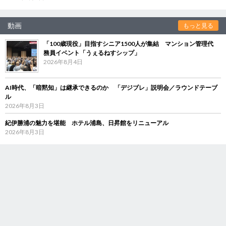
動画
もっと見る
「100歳現役」目指すシニア1500人が集結 マンション管理代
務員イベント「うぇるねすシップ」
2026年8月4日
AI時代、「暗黙知」は継承できるのか 「デジブレ」説明会／ラウンドテーブ
ル
2026年8月3日
紀伊勝浦の魅力を堪能 ホテル浦島、日昇館をリニューアル
2026年8月3日