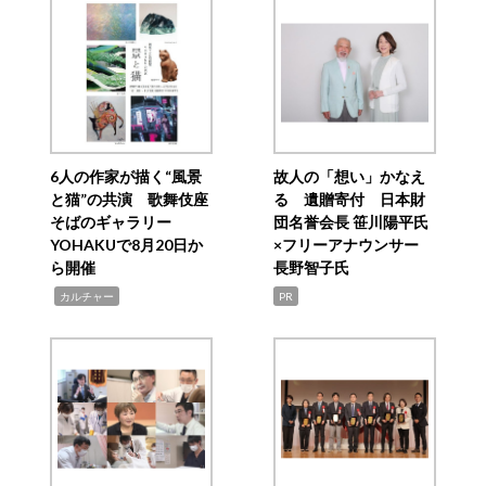
6人の作家が描く“風景
故人の「想い」かなえ
と猫”の共演 歌舞伎座
る 遺贈寄付 日本財
そばのギャラリー
団名誉会長 笹川陽平氏
YOHAKUで8月20日か
×フリーアナウンサー
ら開催
長野智子氏
,
カルチャー
PR