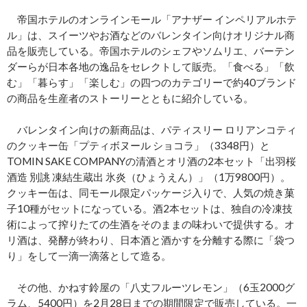
帝国ホテルのオンラインモール「アナザー インペリアルホテ
ル」は、スイーツやお酒などのバレンタイン向けオリジナル商
品を販売している。帝国ホテルのシェフやソムリエ、バーテン
ダーらが日本各地の逸品をセレクトして販売。「食べる」「飲
む」「暮らす」「楽しむ」の四つのカテゴリーで約40ブランド
の商品を生産者のストーリーとともに紹介している。
バレンタイン向けの新商品は、パティスリー ロリアンコティ
のクッキー缶「プティボヌール ショコラ」（3348円）と
TOMIN SAKE COMPANYの清酒とオリ酒の2本セット「出羽桜
酒造 別誂 凍結生蔵出 氷炎（ひょうえん）」（1万9800円）。
クッキー缶は、同モール限定パッケージ入りで、人気の焼き菓
子10種がセットになっている。酒2本セットは、独自の冷凍技
術によって搾りたての生酒をそのままの味わいで提供する。オ
リ酒は、発酵が終わり、日本酒と酒かすを分離する際に「袋つ
り」をして一滴一滴落として造る。
その他、かねす鈴屋の「八丈フルーツレモン」（6玉2000グ
ラム、5400円）を2月28日までの期間限定で販売している。一