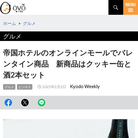
検
索
コ
ン
テ
ホーム
>
グルメ
ン
グルメ
ツ
へ
移
帝国ホテルのオンラインモールでバレ
動
ンタイン商品 新商品はクッキー缶と
酒2本セット
Kyodo Weekly
2025年2月2日
グルメ
ビジネス