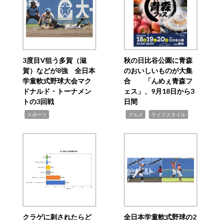
3度目V狙う多賀（滋
秋の日比谷公園に青森
賀）などが8強 全日本
のおいしいものが大集
学童軟式野球大会マク
合 「んめぇ青森フ
ドナルド・トーナメン
ェス」、9月18日から3
トの3回戦
日間
,
,
,
スポーツ
グルメ
ライフスタイル
クラゲに刺されたらど
全日本学童軟式野球の2