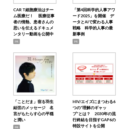
CAR T細胞療法はチー
「第4回科学的人事アワ
ム医療だ！ 医療従事
ード2025」を開催 デ
者の情熱、患者さんの
ータとAIで変わる人事
思いを伝えるドキュメ
戦略 科学的人事の最
ンタリー動画を公開中
新事例
PR
PR
「ことだま」宿る羽生
HIV/エイズにまつわる6
結弦のメッセージ 名
つの“理解のギャッ
言がもたらす心の平穏
プ”とは？ 2030年の流
と潤い
行終結を目指すGAP6の
特設サイトを公開
PR