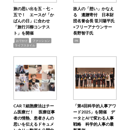
旅の思い出を五・七・
故人の「想い」かなえ
五で！ エースが「か
る 遺贈寄付 日本財
ばんの日」に合わせ
団名誉会長 笹川陽平氏
「旅行川柳コンテス
×フリーアナウンサー
ト」を開催
長野智子氏
,
,
,
おでかけ
ファッション
PR
ライフスタイル
CAR T細胞療法はチー
「第4回科学的人事アワ
ム医療だ！ 医療従事
ード2025」を開催 デ
者の情熱、患者さんの
ータとAIで変わる人事
思いを伝えるドキュメ
戦略 科学的人事の最