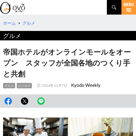
検
索
コ
ン
テ
ホーム
>
グルメ
ン
グルメ
ツ
へ
移
帝国ホテルがオンラインモールをオー
動
プン スタッフが全国各地のつくり手
と共創
Kyodo Weekly
2024年11月7日
グルメ
ビジネス