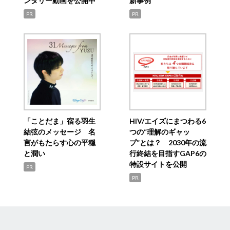
ンタリー動画を公開中
新事例
PR
PR
「ことだま」宿る羽生
HIV/エイズにまつわる6
結弦のメッセージ 名
つの“理解のギャッ
言がもたらす心の平穏
プ”とは？ 2030年の流
と潤い
行終結を目指すGAP6の
特設サイトを公開
PR
PR