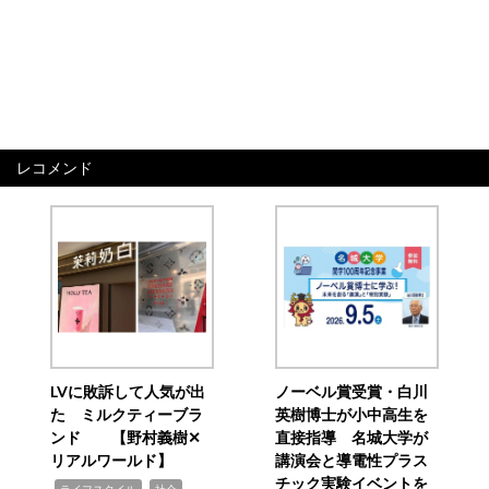
レコメンド
LVに敗訴して人気が出
ノーベル賞受賞・白川
た ミルクティーブラ
英樹博士が小中高生を
ンド 【野村義樹✕
直接指導 名城大学が
リアルワールド】
講演会と導電性プラス
チック実験イベントを
,
,