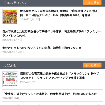
フェスティバル
もっと見る
絶品屋台グルメが全国各地から大集結 “庶民派食フェス”第4
回「川口×絶品グルメビール＆日本酒祭り2026」を開催
2026年4月15日
自分で収穫した秋野菜を使って芋煮作りを体験 埼玉県加須市の「ファミリー
ランドむさしの村」
2025年11月4日
春だけじゃもったいないさくらの名所、加治川で秋のマルシェ
2025年10月23日
ふむふむ
もっと見る
四日市の公害克服の歴史を伝える絵本『スモックリン』制作プ
ロジェクト クラウドファンディングで支援を募集
2026年8月5日
「中東発」値上げラッシュが本格化 飲食料品値上げ、約3年ぶりの多さに
2026年8月4日