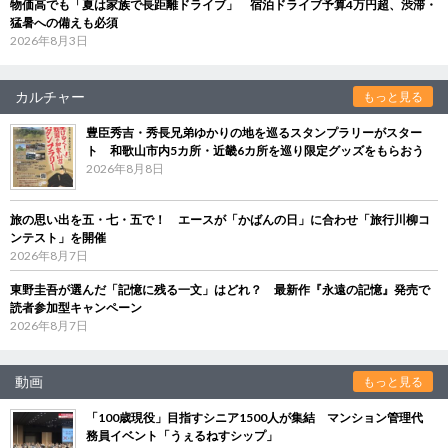
物価高でも「夏は家族で長距離ドライブ」 宿泊ドライブ予算4万円超、渋滞・
猛暑への備えも必須
2026年8月3日
カルチャー
もっと見る
豊臣秀吉・秀長兄弟ゆかりの地を巡るスタンプラリーがスター
ト 和歌山市内5カ所・近畿6カ所を巡り限定グッズをもらおう
2026年8月8日
旅の思い出を五・七・五で！ エースが「かばんの日」に合わせ「旅行川柳コ
ンテスト」を開催
2026年8月7日
東野圭吾が選んだ「記憶に残る一文」はどれ？ 最新作『永遠の記憶』発売で
読者参加型キャンペーン
2026年8月7日
動画
もっと見る
「100歳現役」目指すシニア1500人が集結 マンション管理代
務員イベント「うぇるねすシップ」