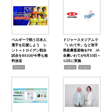
ベルギーで戦う日本人
ドジャースタジアムで
選手を応援しよう シ
「いわて牛」など岩手
ント＝トロイデン戦全
県産農畜産物をPR JA
試合をBS10が今季も無
全農いわてが8月10日～
料放送
12日に実施
,
,
,
スポーツ
スポーツ
ビジネス