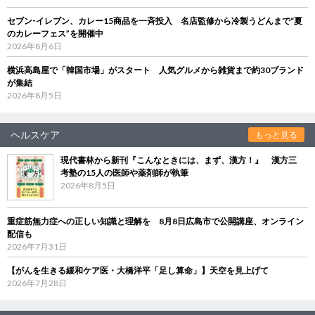
セブン‐イレブン、カレー15商品を一斉投入 名店監修から冷製うどんまで“夏
のカレーフェス”を開催中
2026年8月6日
横浜高島屋で「韓国市場」がスタート 人気グルメから雑貨まで約30ブランド
が集結
2026年8月5日
ヘルスケア
もっと見る
現代書林から新刊『こんなときには、まず、漢方！』 漢方三
考塾の15人の医師や薬剤師が執筆
2026年8月5日
重症筋無力症への正しい知識と理解を 8月8日広島市で公開講座、オンライン
配信も
2026年7月31日
【がんを生きる緩和ケア医・大橋洋平「足し算命」】天空を見上げて
2026年7月28日