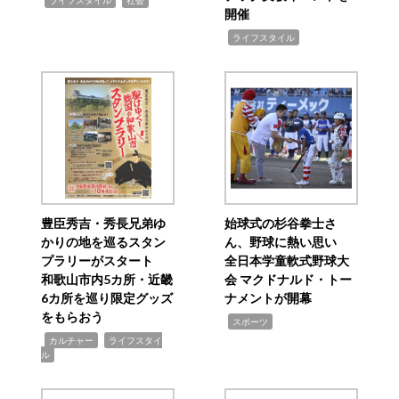
ライフスタイル
社会
開催
,
ライフスタイル
豊臣秀吉・秀長兄弟ゆ
始球式の杉谷拳士さ
かりの地を巡るスタン
ん、野球に熱い思い
プラリーがスタート
全日本学童軟式野球大
和歌山市内5カ所・近畿
会 マクドナルド・トー
6カ所を巡り限定グッズ
ナメントが開幕
をもらおう
,
スポーツ
,
,
カルチャー
ライフスタイ
ル