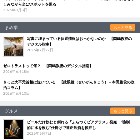
しみながら全17スポットを巡る
2026年8月8日
まめ学
もっと見る
写真に埋まっている位置情報はおっかないのか 【岡嶋教授の
デジタル指南】
2026年7月22日
ゼロトラストって何？ 【岡嶋教授のデジタル指南】
2026年6月18日
きっと大平元首相は泣いている 【政眼鏡（せいがんきょう）－本田雅俊の政
治コラム】
2026年6月10日
グルメ
もっと見る
ビールだけ飲むと倒れる「ふらつくビアグラス」発売 “強制
的に水を飲む”仕掛けで適正飲酒を後押し
2026年8月7日