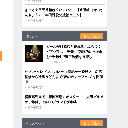
2026年6月18日
きっと大平元首相は泣いている 【政眼鏡（せいが
んきょう）－本田雅俊の政治コラム】
2026年6月10日
グルメ
もっと見る
ビールだけ飲むと倒れる「ふらつく
ビアグラス」発売 “強制的に水を飲
む”仕掛けで適正飲酒を後押し
2026年8月7日
セブン‐イレブン、カレー15商品を一斉投入 名店
監修から冷製うどんまで“夏のカレーフェス”を開催
中
2026年8月6日
横浜高島屋で「韓国市場」がスタート 人気グルメ
から雑貨まで約30ブランドが集結
2026年8月5日
ヘルスケア
もっと見る