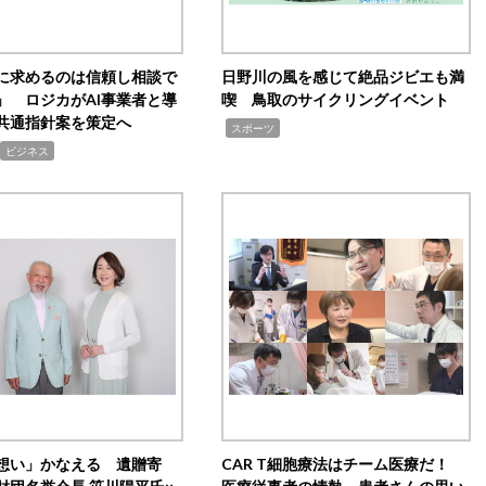
Iに求めるのは信頼し相談で
日野川の風を感じて絶品ジビエも満
」 ロジカがAI事業者と導
喫 鳥取のサイクリングイベント
共通指針案を策定へ
,
スポーツ
ビジネス
想い」かなえる 遺贈寄
CAR T細胞療法はチーム医療だ！