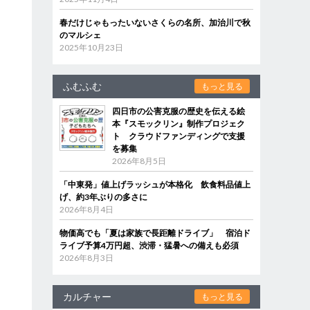
春だけじゃもったいないさくらの名所、加治川で秋
のマルシェ
2025年10月23日
ふむふむ
もっと見る
四日市の公害克服の歴史を伝える絵
本『スモックリン』制作プロジェク
ト クラウドファンディングで支援
を募集
2026年8月5日
「中東発」値上げラッシュが本格化 飲食料品値上
げ、約3年ぶりの多さに
2026年8月4日
物価高でも「夏は家族で長距離ドライブ」 宿泊ド
ライブ予算4万円超、渋滞・猛暑への備えも必須
2026年8月3日
カルチャー
もっと見る