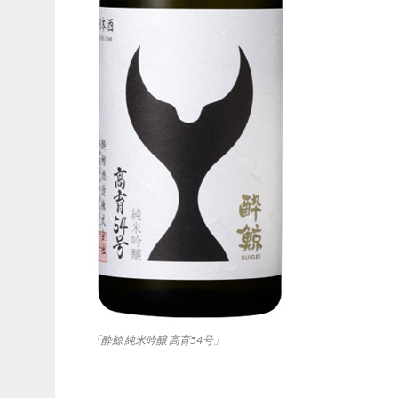
「酔鯨 純米吟醸 高育54号」