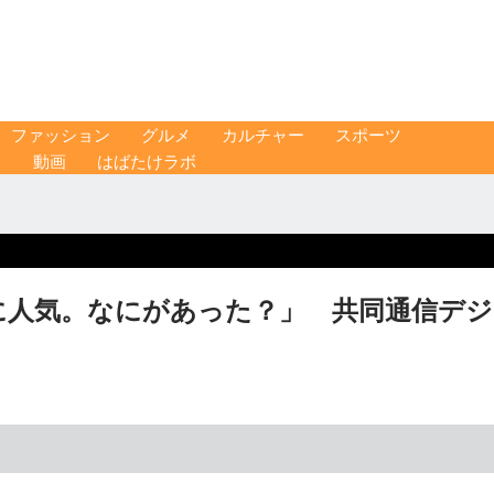
ファッション
グルメ
カルチャー
スポーツ
ス
動画
はばたけラボ
に人気。なにがあった？」 共同通信デジ