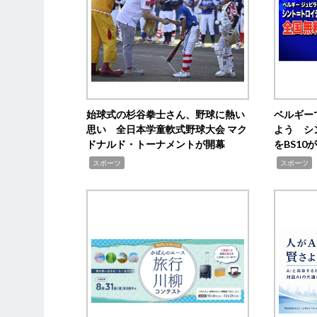
始球式の杉谷拳士さん、野球に熱い
ベルギー
思い 全日本学童軟式野球大会 マク
よう シ
ドナルド・トーナメントが開幕
をBS1
,
,
スポーツ
スポーツ