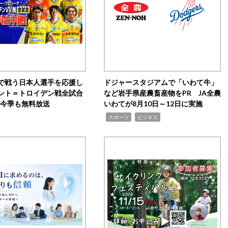
で戦う日本人選手を応援し
ドジャースタジアムで「いわて牛」
ント＝トロイデン戦全試合
など岩手県産農畜産物をPR JA全農
0が今季も無料放送
いわてが8月10日～12日に実施
,
,
スポーツ
ビジネス