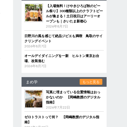
【入場無料！けやきひろば秋のビー
ー
ル祭り】300種類以上のクラフトビー
対
ルが集まる！土日祝日はアーリーオ
ープンも｜さいたま新都心
2026年8月7日
日野川の風を感じて絶品ジビエも満喫 鳥取のサイ
クリングイベント
2026年8月7日
オールデイダイニングを一新 ヒルトン東京お台
稿
場、改装進む
2026年8月7日
まめ学
もっと見る
、
写真に埋まっている位置情報はおっ
かないのか 【岡嶋教授のデジタル
指南】
2026年7月22日
ゼロトラストって何？ 【岡嶋教授のデジタル指
南】