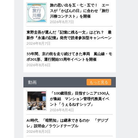
旅の思い出を五・七・五で！ エー
スが「かばんの日」に合わせ「旅行
川柳コンテスト」を開催
2026年8月7日
東野圭吾が選んだ「記憶に残る一文」はどれ？ 最
新作『永遠の記憶』発売で読者参加型キャンペーン
2026年8月7日
55年間、京の街を走り続けてきた車両 嵐山線・モ
ボ301形、運行開始55周年イベントを開催
2026年8月6日
動画
もっと見る
「100歳現役」目指すシニア1500人
が集結 マンション管理代務員イベ
ント「うぇるねすシップ」
2026年8月4日
AI時代、「暗黙知」は継承できるのか 「デジブ
レ」説明会／ラウンドテーブル
2026年8月3日