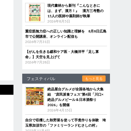
現代書林から新刊『こんなときに
は、まず、漢方！』 漢方三考塾の
15人の医師や薬剤師が執筆
2026年8月5日
重症筋無力症への正しい知識と理解を 8月8日広島
市で公開講座、オンライン配信も
2026年7月31日
【がんを生きる緩和ケア医・大橋洋平「足し算
命」】天空を見上げて
2026年7月28日
フェスティバル
もっと見る
絶品屋台グルメが全国各地から大集
結 “庶民派食フェス”第4回「川口×
絶品グルメビール＆日本酒祭り
2026」を開催
2026年4月15日
自分で収穫した秋野菜を使って芋煮作りを体験 埼
玉県加須市の「ファミリーランドむさしの村」
2025年11月4日