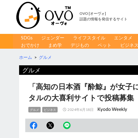
OVO [オーヴォ]
話題の情報を発信するサイト
コンテンツへ移動
検
SDGs
ジェンダー
ライフスタイル
エンタメ
索
おでかけ
まめ学
デジもの
ペット
ビジネ
ホーム
>
グルメ
グルメ
「高知の日本酒『酔鯨』が女子
タルの大喜利サイトで投稿募集
Kyodo Weekly
2024年6月18日
グルメ
ビジネス