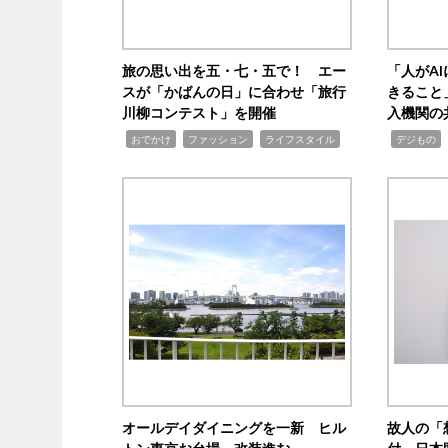
旅の思い出を五・七・五で！ エー
「人がA
スが「かばんの日」に合わせ「旅行
きること
川柳コンテスト」を開催
入機関の
,
,
,
,
,
おでかけ
ファッション
ライフスタイル
デジもの
オールデイダイニングを一新 ヒル
故人の「