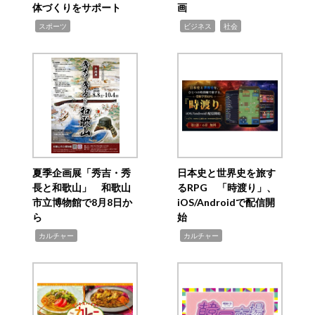
体づくりをサポート
画
,
,
,
スポーツ
ビジネス
社会
夏季企画展「秀吉・秀
日本史と世界史を旅す
長と和歌山」 和歌山
るRPG 「時渡り」、
市立博物館で8月8日か
iOS/Androidで配信開
ら
始
,
,
カルチャー
カルチャー