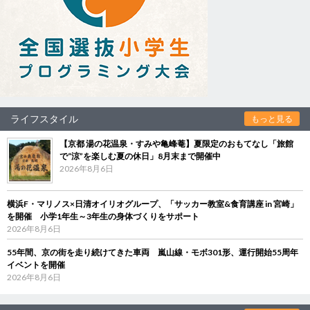
ライフスタイル
もっと見る
【京都 湯の花温泉・すみや亀峰菴】夏限定のおもてなし「旅館
で“涼”を楽しむ夏の休日」8月末まで開催中
2026年8月6日
横浜F・マリノス×日清オイリオグループ、「サッカー教室&食育講座 in 宮崎」
を開催 小学1年生～3年生の身体づくりをサポート
2026年8月6日
55年間、京の街を走り続けてきた車両 嵐山線・モボ301形、運行開始55周年
イベントを開催
2026年8月6日