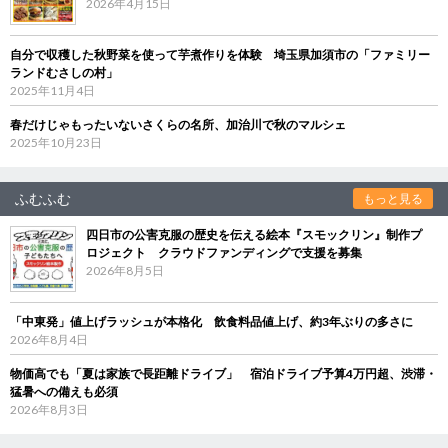
2026年4月15日
自分で収穫した秋野菜を使って芋煮作りを体験 埼玉県加須市の「ファミリー
ランドむさしの村」
2025年11月4日
春だけじゃもったいないさくらの名所、加治川で秋のマルシェ
2025年10月23日
ふむふむ
もっと見る
四日市の公害克服の歴史を伝える絵本『スモックリン』制作プ
ロジェクト クラウドファンディングで支援を募集
2026年8月5日
「中東発」値上げラッシュが本格化 飲食料品値上げ、約3年ぶりの多さに
2026年8月4日
物価高でも「夏は家族で長距離ドライブ」 宿泊ドライブ予算4万円超、渋滞・
猛暑への備えも必須
2026年8月3日