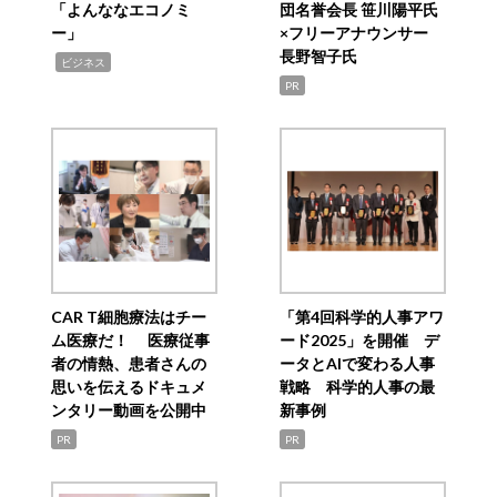
「よんななエコノミ
団名誉会長 笹川陽平氏
ー」
×フリーアナウンサー
長野智子氏
,
ビジネス
PR
CAR T細胞療法はチー
「第4回科学的人事アワ
ム医療だ！ 医療従事
ード2025」を開催 デ
者の情熱、患者さんの
ータとAIで変わる人事
思いを伝えるドキュメ
戦略 科学的人事の最
ンタリー動画を公開中
新事例
PR
PR