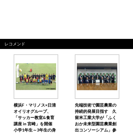
レコメンド
横浜F・マリノス×日清
先端技術で園芸農業の
オイリオグループ、
持続的発展目指す 久
「サッカー教室&食育
留米工業大学が「ふく
講座 in 宮崎」を開催
おか未来型園芸農業創
小学1年生～3年生の身
出コンソーシアム」参