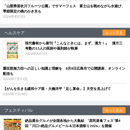
「山梨県笛吹川フルーツ公園」でサマーフェス 富士山を眺めながら水遊び、
季節限定の桃のかき氷も
2026年8月3日
ヘルスケア
もっと見る
現代書林から新刊『こんなときには、まず、漢方！』 漢方三
考塾の15人の医師や薬剤師が執筆
2026年8月5日
重症筋無力症への正しい知識と理解を 8月8日広島市で公開講座、オンライン
配信も
2026年7月31日
【がんを生きる緩和ケア医・大橋洋平「足し算命」】天空を見上げて
2026年7月28日
フェスティバル
もっと見る
絶品屋台グルメが全国各地から大集結 “庶民派食フェス”第4
回「川口×絶品グルメビール＆日本酒祭り2026」を開催