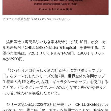
ボタニカル系麦焼酎「CHILL GREEN bitter & tropical」
浜田酒造（鹿児島県いちき串木野市）は2月18日、ボタニカ
ル系麦焼酎「CHILL GREEN bitter & tropical」を発売する。希
望小売価格は、720ミリリットルが1498円、1800ミリリット
ルが2900円。
「ゆったりと自分らしく過ごせる時間に寄り添えるブラン
ド」をテーマにしたシリーズの第2弾。世界全体の年間ホップ
生産量の約1%と希少な品種「ギャラクシーホップ」を使用する
ことで、ピンクグレープフルーツのような甘く爽やかな香りと
ほろ苦い味わいを実現したという。
シリーズ第1弾は2023年2月に発売した「CHILL GREEN spicy
& citrus」で、香辛料「マーガオ」を使用することで、爽快で刺