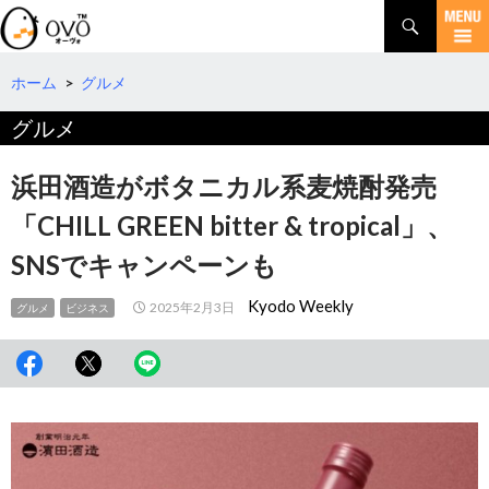
検
索
コ
ン
テ
ホーム
>
グルメ
ン
グルメ
ツ
へ
移
浜田酒造がボタニカル系麦焼酎発売
動
「CHILL GREEN bitter & tropical」、
SNSでキャンペーンも
Kyodo Weekly
2025年2月3日
グルメ
ビジネス