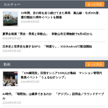
カルチャー
もっと見る
55年間、京の街を走り続けてきた車両 嵐山線・モボ301形、
運行開始55周年イベントを開催
2026年8月6日
夏季企画展「秀吉・秀長と和歌山」 和歌山市立博物館で8月8日から
2026年8月6日
日本史と世界史を旅するRPG 「時渡り」、iOS/Androidで配信開始
2026年8月6日
動画
もっと見る
「100歳現役」目指すシニア1500人が集結 マンション管理代
務員イベント「うぇるねすシップ」
2026年8月4日
AI時代、「暗黙知」は継承できるのか 「デジブレ」説明会／ラウンドテーブ
ル
2026年8月3日