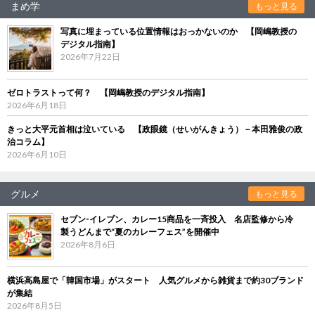
まめ学
もっと見る
写真に埋まっている位置情報はおっかないのか 【岡嶋教授の
デジタル指南】
2026年7月22日
ゼロトラストって何？ 【岡嶋教授のデジタル指南】
2026年6月18日
きっと大平元首相は泣いている 【政眼鏡（せいがんきょう）－本田雅俊の政
治コラム】
2026年6月10日
グルメ
もっと見る
セブン‐イレブン、カレー15商品を一斉投入 名店監修から冷
製うどんまで“夏のカレーフェス”を開催中
2026年8月6日
横浜高島屋で「韓国市場」がスタート 人気グルメから雑貨まで約30ブランド
が集結
2026年8月5日