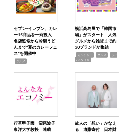
セブン‐イレブン、カレ
横浜高島屋で「韓国市
ー15商品を一斉投入
場」がスタート 人気
名店監修から冷製うど
グルメから雑貨まで約
んまで“夏のカレーフェ
30ブランドが集結
ス”を開催中
,
,
,
カルチャー
グルメ
ライ
フスタイル
,
グルメ
行革甲子園 沼尾波子
故人の「想い」かなえ
東洋大学教授 連載
る 遺贈寄付 日本財