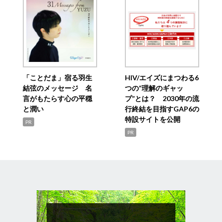
「ことだま」宿る羽生
HIV/エイズにまつわる6
結弦のメッセージ 名
つの“理解のギャッ
言がもたらす心の平穏
プ”とは？ 2030年の流
と潤い
行終結を目指すGAP6の
特設サイトを公開
PR
PR