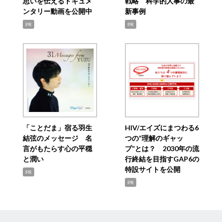
思いを伝えるドキュメ
戦略 科学的人事の最
ンタリー動画を公開中
新事例
PR
PR
「ことだま」宿る羽生
HIV/エイズにまつわる6
結弦のメッセージ 名
つの“理解のギャッ
言がもたらす心の平穏
プ”とは？ 2030年の流
と潤い
行終結を目指すGAP6の
特設サイトを公開
PR
PR