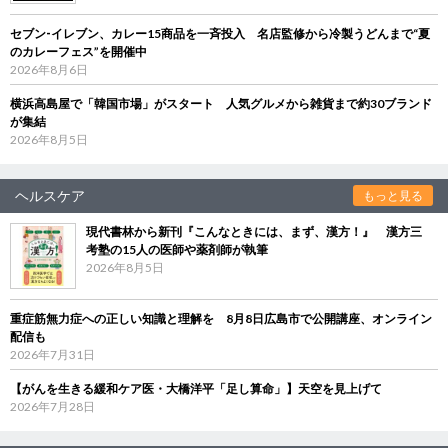
セブン‐イレブン、カレー15商品を一斉投入 名店監修から冷製うどんまで“夏
のカレーフェス”を開催中
2026年8月6日
横浜高島屋で「韓国市場」がスタート 人気グルメから雑貨まで約30ブランド
が集結
2026年8月5日
ヘルスケア
もっと見る
現代書林から新刊『こんなときには、まず、漢方！』 漢方三
考塾の15人の医師や薬剤師が執筆
2026年8月5日
重症筋無力症への正しい知識と理解を 8月8日広島市で公開講座、オンライン
配信も
2026年7月31日
【がんを生きる緩和ケア医・大橋洋平「足し算命」】天空を見上げて
2026年7月28日