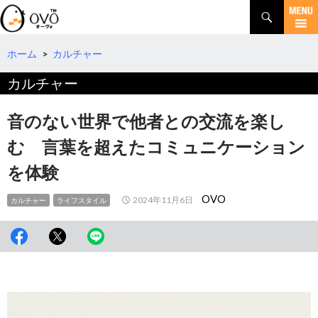
検
索
コ
ン
テ
ホーム
>
カルチャー
ン
カルチャー
ツ
へ
移
音のない世界で他者との交流を楽し
動
む 言葉を超えたコミュニケーション
を体験
OVO
2024年11月6日
カルチャー
ライフスタイル