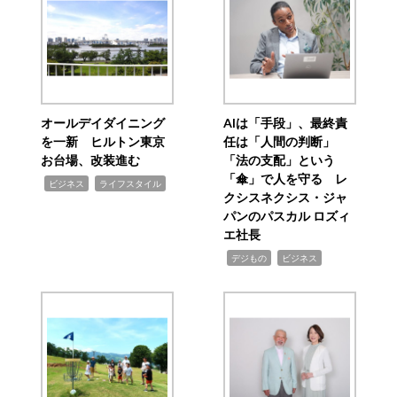
オールデイダイニング
AIは「手段」、最終責
を一新 ヒルトン東京
任は「人間の判断」
お台場、改装進む
「法の支配」という
「傘」で人を守る レ
,
,
ビジネス
ライフスタイル
クシスネクシス・ジャ
パンのパスカル ロズィ
エ社長
,
,
デジもの
ビジネス