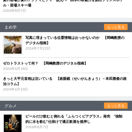
ル・苗場スキー場
2026年8月7日
まめ学
もっと見る
写真に埋まっている位置情報はおっかないのか 【岡嶋教授の
デジタル指南】
2026年7月22日
ゼロトラストって何？ 【岡嶋教授のデジタル指南】
2026年6月18日
きっと大平元首相は泣いている 【政眼鏡（せいがんきょう）－本田雅俊の政
治コラム】
2026年6月10日
グルメ
もっと見る
ビールだけ飲むと倒れる「ふらつくビアグラス」発売 “強制
的に水を飲む”仕掛けで適正飲酒を後押し
2026年8月7日