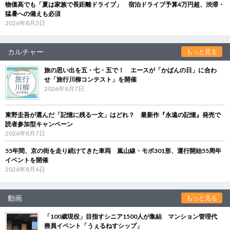
物価高でも「夏は家族で長距離ドライブ」 宿泊ドライブ予算4万円超、渋滞・
猛暑への備えも必須
2026年8月3日
カルチャー
もっと見る
旅の思い出を五・七・五で！ エースが「かばんの日」に合わ
せ「旅行川柳コンテスト」を開催
2026年8月7日
東野圭吾が選んだ「記憶に残る一文」はどれ？ 最新作『永遠の記憶』発売で
読者参加型キャンペーン
2026年8月7日
55年間、京の街を走り続けてきた車両 嵐山線・モボ301形、運行開始55周年
イベントを開催
2026年8月6日
動画
もっと見る
「100歳現役」目指すシニア1500人が集結 マンション管理代
務員イベント「うぇるねすシップ」