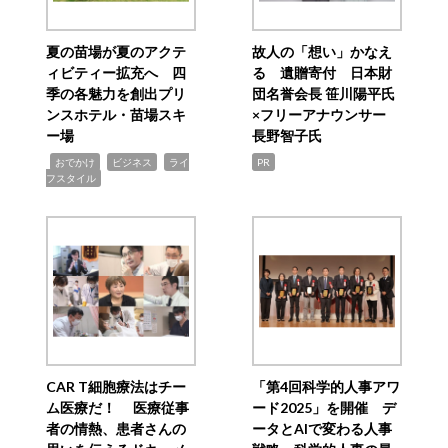
夏の苗場が夏のアクテ
故人の「想い」かなえ
ィビティー拡充へ 四
る 遺贈寄付 日本財
季の各魅力を創出プリ
団名誉会長 笹川陽平氏
ンスホテル・苗場スキ
×フリーアナウンサー
ー場
長野智子氏
,
,
,
おでかけ
ビジネス
ライ
PR
フスタイル
CAR T細胞療法はチー
「第4回科学的人事アワ
ム医療だ！ 医療従事
ード2025」を開催 デ
者の情熱、患者さんの
ータとAIで変わる人事