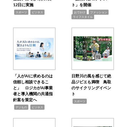
12日に実施
ト」を開催
,
,
,
,
,
スポーツ
ビジネス
おでかけ
ファッション
ライフスタイル
「人がAIに求めるのは
日野川の風を感じて絶
信頼し相談できるこ
品ジビエも満喫 鳥取
と」 ロジカがAI事業
のサイクリングイベン
者と導入機関の共通指
ト
針案を策定へ
,
スポーツ
,
,
デジもの
ビジネス