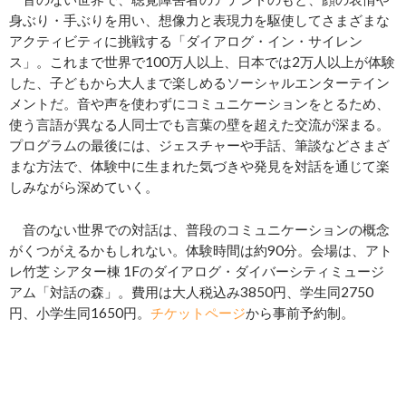
身ぶり・手ぶりを用い、想像力と表現力を駆使してさまざまな
アクティビティに挑戦する「ダイアログ・イン・サイレン
ス」。これまで世界で100万人以上、日本では2万人以上が体験
した、子どもから大人まで楽しめるソーシャルエンターテイン
メントだ。音や声を使わずにコミュニケーションをとるため、
使う言語が異なる人同士でも言葉の壁を超えた交流が深まる。
プログラムの最後には、ジェスチャーや手話、筆談などさまざ
まな方法で、体験中に生まれた気づきや発見を対話を通じて楽
しみながら深めていく。
音のない世界での対話は、普段のコミュニケーションの概念
がくつがえるかもしれない。体験時間は約90分。会場は、アト
レ竹芝 シアター棟 1Fのダイアログ・ダイバーシティミュージ
アム「対話の森」。費用は大人税込み3850円、学生同2750
円、小学生同1650円。
チケットページ
から事前予約制。