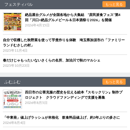
フェスティバル
もっと見る
絶品屋台グルメが全国各地から大集結 “庶民派食フェス”第4
回「川口×絶品グルメビール＆日本酒祭り2026」を開催
2026年4月15日
自分で収穫した秋野菜を使って芋煮作りを体験 埼玉県加須市の「ファミリー
ランドむさしの村」
2025年11月4日
春だけじゃもったいないさくらの名所、加治川で秋のマルシェ
2025年10月23日
ふむふむ
もっと見る
四日市の公害克服の歴史を伝える絵本『スモックリン』制作プ
ロジェクト クラウドファンディングで支援を募集
2026年8月5日
「中東発」値上げラッシュが本格化 飲食料品値上げ、約3年ぶりの多さに
2026年8月4日