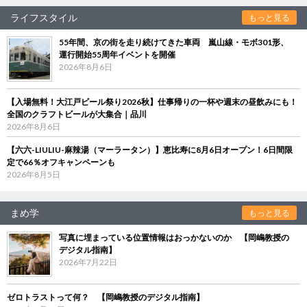
ライフスタイル
もっと見る
55年間、京の街を走り続けてきた車両 嵐山線・モボ301形、
運行開始55周年イベントを開催
2026年8月6日
【入場無料！大江戸ビール祭り2026秋】仕事帰りの一杯や週末の昼飲みにも！
全国のクラフトビールが大集合｜品川
2026年8月6日
【六六-LIULIU-麻辣湯（マーラータン）】恵比寿に8月6日オープン！6日間限
定で66％オフキャンペーンも
2026年8月5日
まめ学
もっと見る
写真に埋まっている位置情報はおっかないのか 【岡嶋教授の
デジタル指南】
2026年7月22日
ゼロトラストって何？ 【岡嶋教授のデジタル指南】