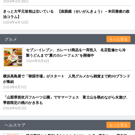
2026年6月18日
きっと大平元首相は泣いている 【政眼鏡（せいがんきょう）－本田雅俊の政
治コラム】
2026年6月10日
グルメ
もっと見る
セブン‐イレブン、カレー15商品を一斉投入 名店監修から冷
製うどんまで“夏のカレーフェス”を開催中
2026年8月6日
横浜高島屋で「韓国市場」がスタート 人気グルメから雑貨まで約30ブランド
が集結
2026年8月5日
「山梨県笛吹川フルーツ公園」でサマーフェス 富士山を眺めながら水遊び、
季節限定の桃のかき氷も
2026年8月3日
ヘルスケア
もっと見る