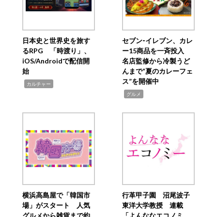
日本史と世界史を旅す
セブン‐イレブン、カレ
るRPG 「時渡り」、
ー15商品を一斉投入
iOS/Androidで配信開
名店監修から冷製うど
始
んまで“夏のカレーフェ
ス”を開催中
,
カルチャー
,
グルメ
横浜高島屋で「韓国市
行革甲子園 沼尾波子
場」がスタート 人気
東洋大学教授 連載
グルメから雑貨まで約
「よんななエコノミ