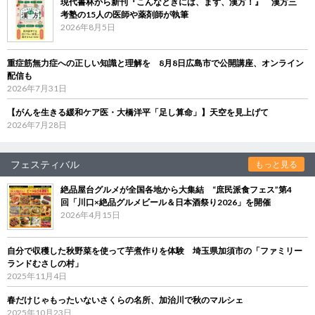
現代書林から新刊『こんなときには、まず、漢方！』 漢方三
考塾の15人の医師や薬剤師が執筆
2026年8月5日
重症筋無力症への正しい知識と理解を 8月8日広島市で公開講座、オンライン
配信も
2026年7月31日
【がんを生きる緩和ケア医・大橋洋平「足し算命」】天空を見上げて
2026年7月28日
フェスティバル
もっと見る
絶品屋台グルメが全国各地から大集結 “庶民派食フェス”第4
回「川口×絶品グルメビール＆日本酒祭り2026」を開催
2026年4月15日
自分で収穫した秋野菜を使って芋煮作りを体験 埼玉県加須市の「ファミリー
ランドむさしの村」
2025年11月4日
春だけじゃもったいないさくらの名所、加治川で秋のマルシェ
2025年10月23日