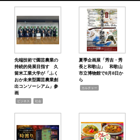
先端技術で園芸農業の
夏季企画展「秀吉・秀
持続的発展目指す 久
長と和歌山」 和歌山
留米工業大学が「ふく
市立博物館で8月8日か
おか未来型園芸農業創
ら
出コンソーシアム」参
,
カルチャー
画
,
,
ビジネス
社会