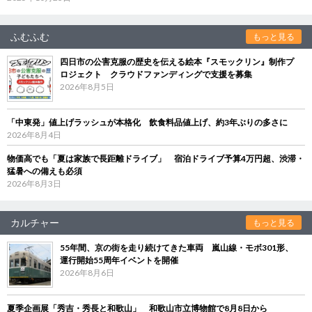
ふむふむ
もっと見る
四日市の公害克服の歴史を伝える絵本『スモックリン』制作プ
ロジェクト クラウドファンディングで支援を募集
2026年8月5日
「中東発」値上げラッシュが本格化 飲食料品値上げ、約3年ぶりの多さに
2026年8月4日
物価高でも「夏は家族で長距離ドライブ」 宿泊ドライブ予算4万円超、渋滞・
猛暑への備えも必須
2026年8月3日
カルチャー
もっと見る
55年間、京の街を走り続けてきた車両 嵐山線・モボ301形、
運行開始55周年イベントを開催
2026年8月6日
夏季企画展「秀吉・秀長と和歌山」 和歌山市立博物館で8月8日から