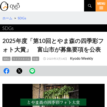
検
索
コ
ン
テ
ホーム
>
SDGs
ン
SDGs
ツ
へ
移
2025年度「第10回とやま森の四季彩フ
動
ォト大賞」 富山市が募集要項を公表
Kyodo Weekly
2025年3月14日
SDGs
ライフスタイル
社会